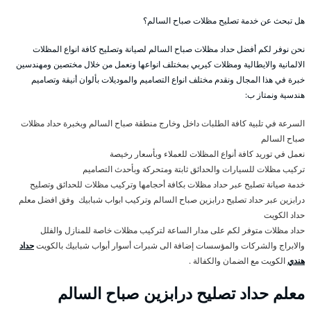
هل تبحث عن خدمة تصليح مظلات صباح السالم؟
نحن نوفر لكم أفضل حداد مظلات صباح السالم لصيانة وتصليح كافة انواع المظلات
الالمانية والايطالية ومظلات كيربي بمختلف انواعها ونعمل من خلال مختصين ومهندسين
خبرة في هذا المجال ونقدم مختلف انواع التصاميم والموديلات بألوان أنيقة وتصاميم
هندسية ونمتاز ب:
السرعة في تلبية كافة الطلبات داخل وخارج منطقة صباح السالم وبخبرة حداد مظلات
صباح السالم
نعمل في توريد كافة أنواع المظلات للعملاء وبأسعار رخيصة
تركيب مظلات للسيارات والحدائق ثابتة ومتحركة وبأحدث التصاميم
خدمة صيانة تصليح عبر حداد مظلات بكافة أحجامها وتركيب مظلات للحدائق وتصليح
درابزين عبر حداد تصليح درابزين صباح السالم وتركيب ابواب شبابيك وفق افضل معلم
حداد الكويت
حداد مظلات متوفر لكم على مدار الساعة لتركيب مظلات خاصة للمنازل والفلل
والابراج والشركات والمؤسسات إضافة الى شبرات أسوار أبواب شبابيك بالكويت
حداد
هندي
الكويت مع الضمان والكفالة .
معلم حداد تصليح درابزين صباح السالم