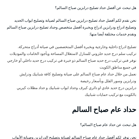
هل تبحث عن أفضل حداد تصليح درابزين صباح السالم؟
نحن نقدم لكم أفضل حداد تصليح درابزين صباح السالم لصيانة وتصليح ابواب الحديد
وتصليح ادراج ودرابزين ادراج وبخبرة أفضل متخصص وحداد تصليح درابزين صباح السالم
ونقدم خدمات مختلفة أيضا منها:
تصليح ادراج داخلية وخارجية وبخبرة أفضل المتخصصين في صيانة أدراج متحركة.
تركيب سلم درج حديد حلزوني للمنازل لاستغلال المساحة وبأجود الخامات والموديلات
نوفر فني تركيب درج حديد صباح السالم ذو خبرة في تركيب درج حديد داخلي أو خارجي
في جميع مناطق الكويت
نعمل من خلال حداد عام صباح السالم على صيانة وتصليح كافة شبابيك ودرايش
ودرابزين وسور الفلل وبأسعار رخيصة
درابزين درج حديد عادي او دائري كيرف وحداد ابواب شبابيك و حداد مظلات كيربي
بالكويت مع تركيب حمايات شبابيك
حداد عام صباح السالم
هل تبحث عن حداد عام صباح السالم؟
نحن نوفر لكم أفضل حداد عام صباح السالم لصيانة وتصليح الدرابزين وصيانة الأبواب