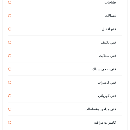
طباخات
غسالات
فتح اقفال
فني تكييف
فني ستلايت
فني صحي سباك
فني كاميرات
فني كهربائي
فني مداخن وشفاطات
كاميرات مراقبة