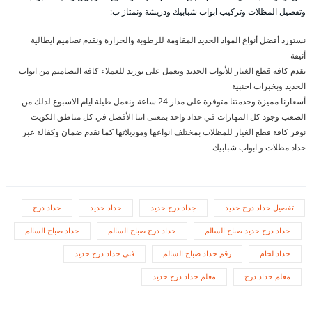
وتفصيل المظلات وتركيب ابواب شبابيك ودريشة ونمتاز ب:
نستورد أفضل أنواع المواد الحديد المقاومة للرطوبة والحرارة ونقدم تصاميم ايطالية
أنيقة
نقدم كافة قطع الغيار للأبواب الحديد ونعمل على توريد للعملاء كافة التصاميم من ابواب
الحديد وبخبرات اجنبية
أسعارنا مميزة وخدمتنا متوفرة على مدار 24 ساعة ونعمل طيلة ايام الاسبوع لذلك من
الصعب وجود كل المهارات في حداد واحد بمعنى اننا الأفضل في كل مناطق الكويت
نوفر كافة قطع الغيار للمظلات بمختلف انواعها وموديلاتها كما نقدم ضمان وكفالة عبر
حداد مظلات و ابواب شبابيك
تفصيل حداد درج حديد
جداد درج حديد
حداد حديد
حداد درج
حداد درج حديد صباح السالم
حداد درج صباح السالم
حداد صباح السالم
حداد لحام
رقم حداد صباح السالم
فني حداد درج حديد
معلم حداد درج
معلم حداد درج حديد