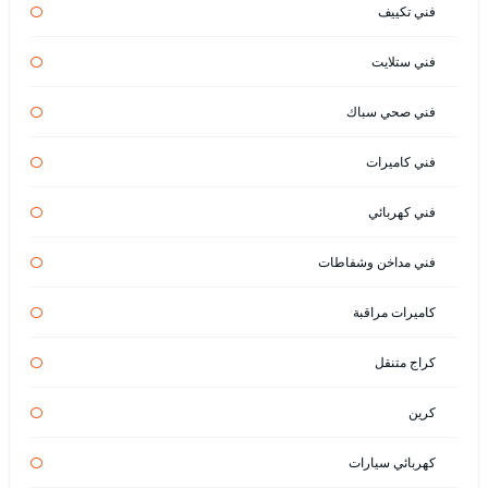
فني تكييف
فني ستلايت
فني صحي سباك
فني كاميرات
فني كهربائي
فني مداخن وشفاطات
كاميرات مراقبة
كراج متنقل
كرين
كهربائي سيارات