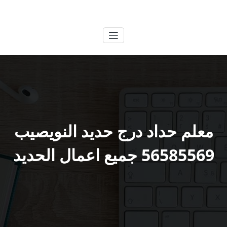
لتجاوز
الكويتية
خدمات وظائف بالكويت
لى
لمحتوى
معلم حداد درج حديد النويصيب
56585569 جميع اعمال الحديد