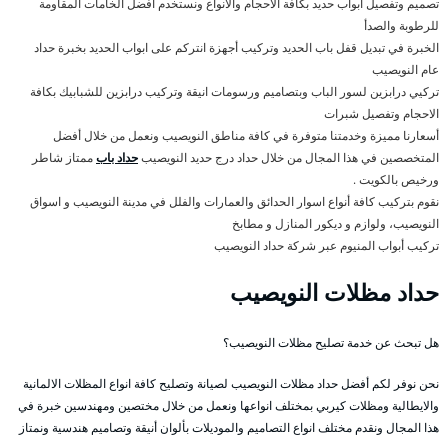
تصميم وتفصيل ابواب حديد بكافة الأحجام والأنواع ونستخدم أفضل الخامات المقاومة
للرطوبة والصدأ
الخبرة في تبديل قفل باب الحديد وتركيب أجهزة انتركم على ابواب الحديد بخبرة حداد
عام النويصيب
تركيي درابزين لسور الباب وبتصاميم ورسومات انيقة وتركيب درابزين للشبابيك بكافة
الاحجام وتفصيل شبرات
أسعارنا مميزة وخدمتنا متوفرة في كافة مناطق النويصيب ونعمل من خلال أفضل
المتخصصين في هذا المجال من خلال حداد درج حديد النويصيب
حداد باب
ممتاز شاطر
ورخيص بالكويت .
نقوم بتركيب كافة أنواع اسوار الحدائق والعمارات والفلل في مدينة النويصيب و اسواق
النويصيب، ولوازم و ديكور المنازل و مطابخ
تركيب أبواب المنيوم عبر شركة حداد النويصيب
حداد مظلات النويصيب
هل تبحث عن خدمة تصليح مظلات النويصيب؟
نحن نوفر لكم أفضل حداد مظلات النويصيب لصيانة وتصليح كافة انواع المظلات الالمانية
والايطالية ومظلات كيربي بمختلف انواعها ونعمل من خلال مختصين ومهندسين خبرة في
هذا المجال ونقدم مختلف انواع التصاميم والموديلات بألوان أنيقة وتصاميم هندسية ونمتاز