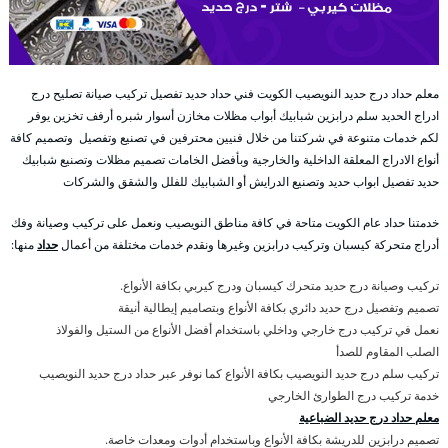
معلم حداد درج حديد النويصيب الكويت فني حداد حديد تفصيل تركيب صيانة تصليح درج
ادراج الحديد سلم درابزين شبابيك أبواب مظلات مخازن أسوار شبره أرفف تخزين يوفر
لكم خدمات متنوعة في شركتنا من خلال فنيين محترفين في تصنيع وتفصيل وتصميم كافة
أنواع الادراج المعلقة الداخلية والخارجية وبأفضل الخامات تصميم مظلات وتصنيع شبابيك
حديد تفصيل ابواب حديد وتصنيع الدرايش أو الشبابيك للفلل والشقق والشركات
خدمتنا حداد عام الكويت متاحة في كافة مناطق النويصيب ونعمل على تركيب وصيانة وفك
أدراج متحركة كيسبان وتركيب درابزين وغيرها ونقدم خدمات مختلفة من أعمال
حداد
منها:
تركيب وصيانة درج حديد متحرك كيسبان ودرج كيربي بكافة الأنواع.
تصميم وتفصيل درج حديد دائري بكافة الأنواع وبتصاميم إيطالية أنيقة
نعمل في تركيب درج خارجي وداخلي باستخدام أفضل الأنواع من الستيل والفولاذ
الصلب المقاوم للصدأ
تركيب سلم درج حديد النويصيب بكافة الأنواع كما نوفر عبر حداد درج حديد النويصيب
خدمة تركيب درج الطوارئ الخارجي
معلم حداد درج حديد الضباعية
تصميم درابزين للدريشة بكافة الأنواع وباستخدام أدوات ومعدات خاصة.