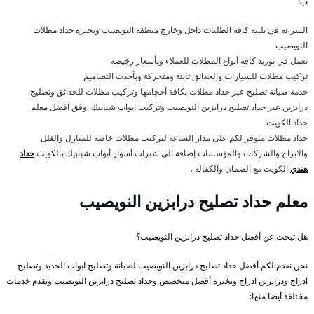
ب:
السرعة في تلبية كافة الطلبات داخل وخارج منطقة النويصيب وبخبرة حداد مظلات
النويصيب
نعمل في توريد كافة أنواع المظلات للعملاء وبأسعار رخيصة
تركيب مظلات للسيارات والحدائق ثابتة ومتحركة وبأحدث التصاميم
خدمة صيانة تصليح عبر حداد مظلات بكافة أحجامها وتركيب مظلات للحدائق وتصليح
درابزين عبر حداد تصليح درابزين النويصيب وتركيب ابواب شبابيك وفق افضل معلم
حداد الكويت
حداد مظلات متوفر لكم على مدار الساعة لتركيب مظلات خاصة للمنازل والفلل
والابراج والشركات والمؤسسات إضافة الى شبرات أسوار أبواب شبابيك بالكويت
حداد
هندي
الكويت مع الضمان والكفالة .
معلم حداد تصليح درابزين النويصيب
هل تبحث عن أفضل حداد تصليح درابزين النويصيب؟
نحن نقدم لكم أفضل حداد تصليح درابزين النويصيب لصيانة وتصليح ابواب الحديد وتصليح
ادراج ودرابزين ادراج وبخبرة أفضل متخصص وحداد تصليح درابزين النويصيب ونقدم خدمات
مختلفة أيضا منها: