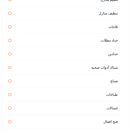
تنظيف منازل
ثلاجات
حداد مظلات
حدادين
سباك أدوات صحية
صباغ
طباخات
غسالات
فتح اقفال