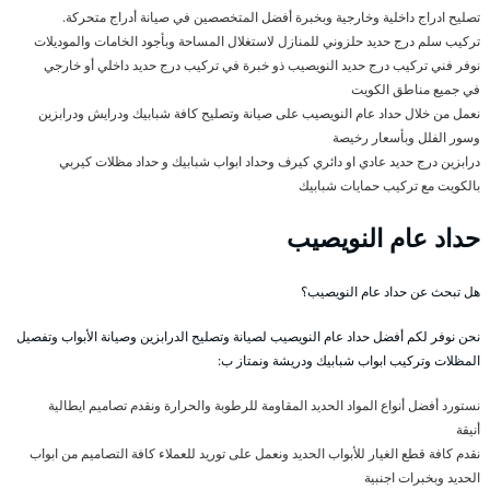
تصليح ادراج داخلية وخارجية وبخبرة أفضل المتخصصين في صيانة أدراج متحركة.
تركيب سلم درج حديد حلزوني للمنازل لاستغلال المساحة وبأجود الخامات والموديلات
نوفر فني تركيب درج حديد النويصيب ذو خبرة في تركيب درج حديد داخلي أو خارجي
في جميع مناطق الكويت
نعمل من خلال حداد عام النويصيب على صيانة وتصليح كافة شبابيك ودرايش ودرابزين
وسور الفلل وبأسعار رخيصة
درابزين درج حديد عادي او دائري كيرف وحداد ابواب شبابيك و حداد مظلات كيربي
بالكويت مع تركيب حمايات شبابيك
حداد عام النويصيب
هل تبحث عن حداد عام النويصيب؟
نحن نوفر لكم أفضل حداد عام النويصيب لصيانة وتصليح الدرابزين وصيانة الأبواب وتفصيل
المظلات وتركيب ابواب شبابيك ودريشة ونمتاز ب:
نستورد أفضل أنواع المواد الحديد المقاومة للرطوبة والحرارة ونقدم تصاميم ايطالية
أنيقة
نقدم كافة قطع الغيار للأبواب الحديد ونعمل على توريد للعملاء كافة التصاميم من ابواب
الحديد وبخبرات اجنبية