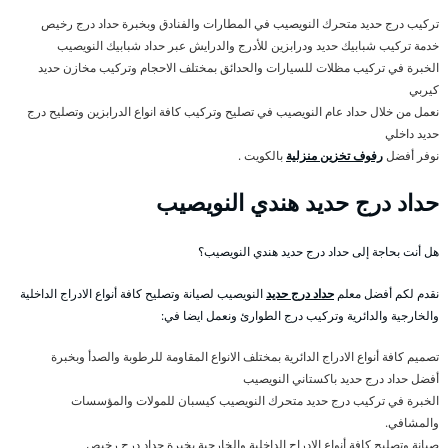
تركيب درج حديد متحرك النويصيب في المطارات والفنادق وبخبرة حداد درج رخيص
خدمة تركيب شبابيك حديد ودرابزين للأدرج والدرايش عبر حداد شبابيك النويصيب
الخبرة في تركيب مظلات للسيارات والحدائق بمختلف الاحجام وتركيب مخازن حديد
كيربي
نعمل من خلال حداد عام النويصيب في تصليح وتركيب كافة انواع الدرابزين وتصليح درج
حديد داخلي
نوفر أفضل
رفوف تخزين منزلية
بالكويت .
حداد درج حديد هندي النويصيب
هل أنت بحاجة إلى حداد درج حديد هندي النويصيب؟
نقدم لكم أفضل معلم
حداد درج حديد
النويصيب لصيانة وتصليح كافة أنواع الادراج الداخلية
والخارجية والدائرية وتركيب درج الطوارئ ونعمل ايضا في:
تصميم كافة أنواع الادراج الدائرية بمختلف الانواع المقاومة للرطوبة والصدأ وبخبرة
أفضل حداد درج حديد باكستاني النويصيب
الخبرة في تركيب درج حديد متحرك النويصيب كيسبان للمولات والمؤسسات
والمشافي.
صيانة وتصليح كافة أنواع الادراج الداخلية والخارجية بخبرة حداد درج رخيص