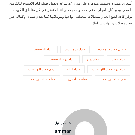
أسعارنا مميزة وخدمتنا متوفرة على مدار 24 ساعة ونعمل طيلة ايام الاسبوع لذلك من
الصعب وجود كل المهارات في حداد واحد بمعنى اننا الأفضل في كل مناطق الكويت
نوفر كافة قطع الغيار للمظلات بمختلف انواعها وموديلاتها كما نقدم ضمان وكفالة عبر
حداد مظلات و ابواب شبابيك
تفصيل حداد درج حديد
جداد درج حديد
حداد النويصيب
حداد حديد
حداد درج
حداد درج النويصيب
حداد درج حديد النويصيب
حداد لحام
رقم حداد النويصيب
فني حداد درج حديد
معلم حداد درج
معلم حداد درج حديد
كتب من قبل:
ammar