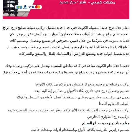
معلم حداد درج حديد المسيلة الكويت فني حداد حديد تفصيل تركيب صيانة تصليح درج ادراج
الحديد سلم درابزين شبابيك أبواب مظلات مخازن أسوار شبره أرفف تخزين يوفر لكم
خدمات متنوعة في شركتنا من خلال فنيين محترفين في تصنيع وتفصيل وتصميم كافة
أنواع الادراج المعلقة الداخلية والخارجية وبأفضل الخامات تصميم مظلات وتصنيع شبابيك
حديد تفصيل ابواب حديد وتصنيع الدرايش أو الشبابيك للفلل والشقق والشركات
خدمتنا حداد عام الكويت متاحة في كافة مناطق المسيلة ونعمل على تركيب وصيانة وفك
أدراج متحركة كيسبان وتركيب درابزين وغيرها ونقدم خدمات مختلفة من أعمال
حداد
منها:
تركيب وصيانة درج حديد متحرك كيسبان ودرج كيربي بكافة الأنواع.
تصميم وتفصيل درج حديد دائري بكافة الأنواع وبتصاميم إيطالية أنيقة
نعمل في تركيب درج خارجي وداخلي باستخدام أفضل الأنواع من الستيل والفولاذ
الصلب المقاوم للصدأ
تركيب سلم درج حديد المسيلة بكافة الأنواع كما نوفر عبر حداد درج حديد المسيلة خدمة
تركيب درج الطوارئ الخارجي
معلم حداد درج حديد صباح السالم
تصميم درابزين للدريشة بكافة الأنواع وباستخدام أدوات ومعدات خاصة.