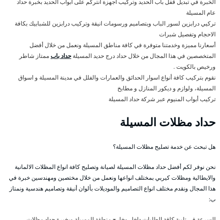
الخبرة في تبديل قفل باب الحديد وتركيب أجهزة انتركم على ابواب الحديد بخبرة حداد
عام المسيلة
تركيي درابزين لسور الباب وبتصاميم ورسومات انيقة وتركيب درابزين للشبابيك بكافة
الاحجام وتفصيل شبرات
أسعارنا مميزة وخدمتنا متوفرة في كافة مناطق المسيلة ونعمل من خلال أفضل
المتخصصين في هذا المجال من خلال حداد درج حديد المسيلة
حداد باب
ممتاز شاطر
ورخيص بالكويت .
نقوم بتركيب كافة أنواع اسوار الحدائق والعمارات والفلل في مدينة المسيلة و اسواق
المسيلة، ولوازم و ديكور المنازل و مطابخ
تركيب أبواب المنيوم عبر شركة حداد المسيلة
حداد مظلات المسيلة
هل تبحث عن خدمة تصليح مظلات المسيلة؟
نحن نوفر لكم أفضل حداد مظلات المسيلة لصيانة وتصليح كافة انواع المظلات الالمانية
والايطالية ومظلات كيربي بمختلف انواعها ونعمل من خلال مختصين ومهندسين خبرة في
هذا المجال ونقدم مختلف انواع التصاميم والموديلات بألوان أنيقة وتصاميم هندسية ونمتاز
ب:
السرعة في تلبية كافة الطلبات داخل وخارج منطقة المسيلة وبخبرة حداد مظلات