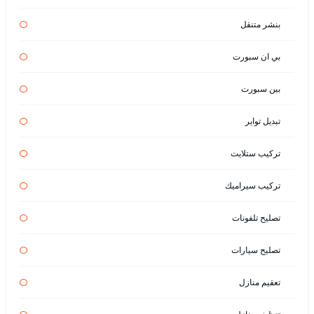
بنشر متنقل
بي ان سبورت
بين سبورت
تبديل تواير
تركيب ستلايت
تركيب سيراميك
تصليح تلفونات
تصليح سيارات
تعقيم منازل