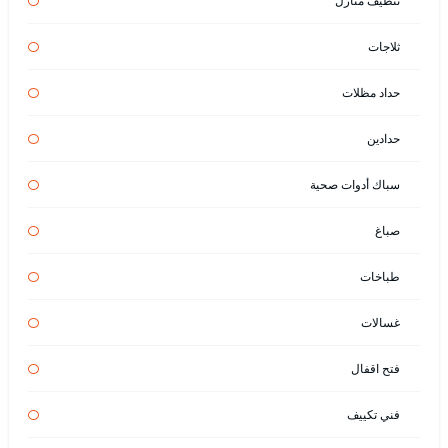
تنظيف منازل
ثلاجات
حداد مظلات
حدادين
سباك أدوات صحية
صباغ
طباخات
غسالات
فتح اقفال
فني تكييف