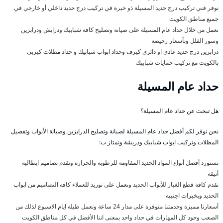
نوفر فني تركيب درج حديد المسيلة ذو خبرة في تركيب درج حديد داخلي أو خارجي في
جميع مناطق الكويت
نعمل من خلال حداد عام المسيلة على صيانة وتصليح كافة شبابيك ودرايش ودرابزين
وسور الفلل وبأسعار رخيصة
درابزين درج حديد عادي او دائري كيرف وحداد ابواب شبابيك و حداد مظلات كيربي
بالكويت مع تركيب حمايات شبابيك
حداد عام المسيلة
هل تبحث عن حداد عام المسيلة؟
نحن نوفر لكم أفضل حداد عام المسيلة لصيانة وتصليح الدرابزين وصيانة الأبواب وتفصيل
المظلات وتركيب ابواب شبابيك ودريشة ونمتاز ب:
نستورد أفضل أنواع المواد الحديد المقاومة للرطوبة والحرارة ونقدم تصاميم ايطالية
أنيقة
نقدم كافة قطع الغيار للأبواب الحديد ونعمل على توريد للعملاء كافة التصاميم من ابواب
الحديد وبخبرات اجنبية
أسعارنا مميزة وخدمتنا متوفرة على مدار 24 ساعة ونعمل طيلة ايام الاسبوع لذلك من
الصعب وجود كل المهارات في حداد واحد بمعنى اننا الأفضل في كل مناطق الكويت