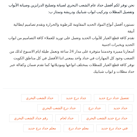
نحن نوفر لكم أفضل حداد عام الشعب البحري لصيانة وتصليح الدرابزين وصيانة الأبواب
وتفصيل المظلات وتركيب ابواب شبابيك ودريشة ونمتاز ب:
نستورد أفضل أنواع المواد الحديد المقاومة للرطوبة والحرارة ونقدم تصاميم ايطالية
أنيقة
نقدم كافة قطع الغيار للأبواب الحديد ونعمل على توريد للعملاء كافة التصاميم من ابواب
الحديد وبخبرات اجنبية
أسعارنا مميزة وخدمتنا متوفرة على مدار 24 ساعة ونعمل طيلة ايام الاسبوع لذلك من
الصعب وجود كل المهارات في حداد واحد بمعنى اننا الأفضل في كل مناطق الكويت
نوفر كافة قطع الغيار للمظلات بمختلف انواعها وموديلاتها كما نقدم ضمان وكفالة عبر
حداد مظلات و ابواب شبابيك
تفصيل حداد درج حديد
جداد درج حديد
حداد الشعب البحري
حداد حديد
حداد درج
حداد درج الشعب البحري
حداد درج حديد الشعب البحري
حداد لحام
رقم حداد الشعب البحري
فني حداد درج حديد
معلم حداد درج
معلم حداد درج حديد