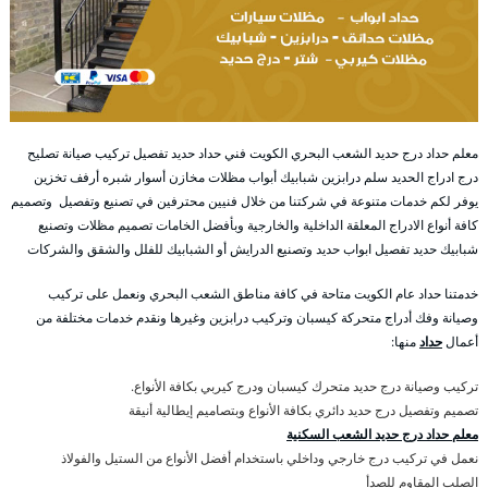
معلم حداد درج حديد الشعب البحري الكويت فني حداد حديد تفصيل تركيب صيانة تصليح
درج ادراج الحديد سلم درابزين شبابيك أبواب مظلات مخازن أسوار شبره أرفف تخزين
يوفر لكم خدمات متنوعة في شركتنا من خلال فنيين محترفين في تصنيع وتفصيل وتصميم
كافة أنواع الادراج المعلقة الداخلية والخارجية وبأفضل الخامات تصميم مظلات وتصنيع
شبابيك حديد تفصيل ابواب حديد وتصنيع الدرايش أو الشبابيك للفلل والشقق والشركات
خدمتنا حداد عام الكويت متاحة في كافة مناطق الشعب البحري ونعمل على تركيب
وصيانة وفك أدراج متحركة كيسبان وتركيب درابزين وغيرها ونقدم خدمات مختلفة من
أعمال
حداد
منها:
تركيب وصيانة درج حديد متحرك كيسبان ودرج كيربي بكافة الأنواع.
تصميم وتفصيل درج حديد دائري بكافة الأنواع وبتصاميم إيطالية أنيقة
معلم حداد درج حديد الشعب السكنية
نعمل في تركيب درج خارجي وداخلي باستخدام أفضل الأنواع من الستيل والفولاذ
الصلب المقاوم للصدأ