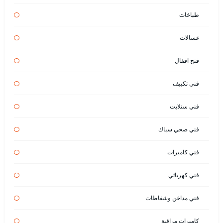
طباخات
غسالات
فتح اقفال
فني تكييف
فني ستلايت
فني صحي سباك
فني كاميرات
فني كهربائي
فني مداخن وشفاطات
كاميرات مراقبة