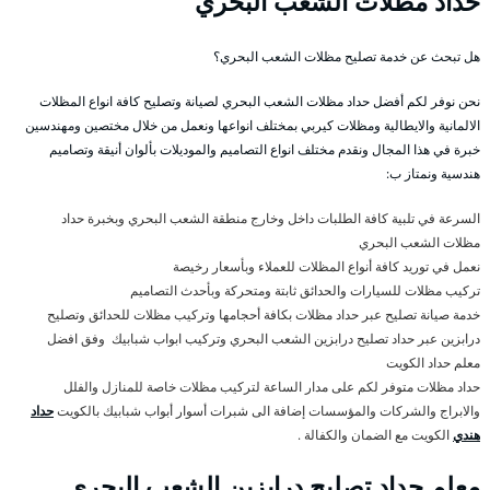
حداد مظلات الشعب البحري
هل تبحث عن خدمة تصليح مظلات الشعب البحري؟
نحن نوفر لكم أفضل حداد مظلات الشعب البحري لصيانة وتصليح كافة انواع المظلات
الالمانية والايطالية ومظلات كيربي بمختلف انواعها ونعمل من خلال مختصين ومهندسين
خبرة في هذا المجال ونقدم مختلف انواع التصاميم والموديلات بألوان أنيقة وتصاميم
هندسية ونمتاز ب:
السرعة في تلبية كافة الطلبات داخل وخارج منطقة الشعب البحري وبخبرة حداد
مظلات الشعب البحري
نعمل في توريد كافة أنواع المظلات للعملاء وبأسعار رخيصة
تركيب مظلات للسيارات والحدائق ثابتة ومتحركة وبأحدث التصاميم
خدمة صيانة تصليح عبر حداد مظلات بكافة أحجامها وتركيب مظلات للحدائق وتصليح
درابزين عبر حداد تصليح درابزين الشعب البحري وتركيب ابواب شبابيك وفق افضل
معلم حداد الكويت
حداد مظلات متوفر لكم على مدار الساعة لتركيب مظلات خاصة للمنازل والفلل
والابراج والشركات والمؤسسات إضافة الى شبرات أسوار أبواب شبابيك بالكويت
حداد
هندي
الكويت مع الضمان والكفالة .
معلم حداد تصليح درابزين الشعب البحري