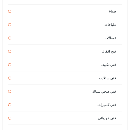
صباغ
طباخات
غسالات
فتح اقفال
فني تكييف
فني ستلايت
فني صحي سباك
فني كاميرات
فني كهربائي