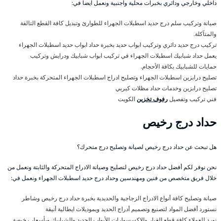
داخلي وخارجي ودائري بخبرات محلية واجنبية ونعمل ايضا في:
صيانة وتركيب سلم درج حديد اسطبلات الجهراء للطوارئ وتبديل كافة القطع التالفة
والمتآكلة.
تركيب درج حديد دائري وتركيب ابواب حديد بخبرة حداد ابواب حديد اسطبلات الجهراء
يعمل حداد شبابيك اسطبلات الجهراء في تركيب ابواب شبابيك ودرايش وتركيب
حمايات للشبابيك بكافة الأحجام.
تصليح درابزين اسطبلات الجهراء وتصليح ادراج اسطبلات الجهراء المتحركة بخبرة حداد
تصليح درابزين وخدمات حداد مظلات كيربي
فني تركيب وتفصيل
رفوف تخزين
الكويت
حداد درج رخيص
هل تبحث عن حداد درج رخيص لصيانة وتصليح درج متحرك؟
نحن نوفر لكم أفضل حداد درج رخيص لتصليح وصيانة الادراج المتحركة والثابتة ونعمل من
خلال فريق متخصص من فنين ومهندسين وحداد درج حديد اسطبلات الجهراء ونعمل في:
صيانة وتصليح كافة أنواع الادراج الزجاجية والحديدية بخبرة حداد درج رخيص وشاطر
نستورد أفضل المواد لتصنيع وتصميم أدراج الحديد وبموديلات ايطالية أنيقة
نورد للعملاء كافة قطع الغيار والاكسسوارات للأبواب الحديد والشبابيك وبأسعار رخيصة