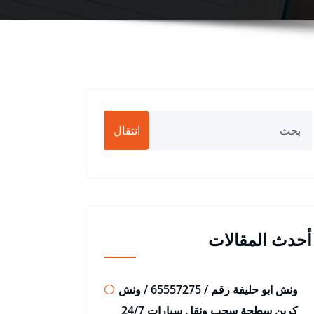
انتقال
أحدث المقالات
ونش ابو حليفة رقم / 65557275 / ونش
كرين سطحة سحب ونقل سيارات 24/7