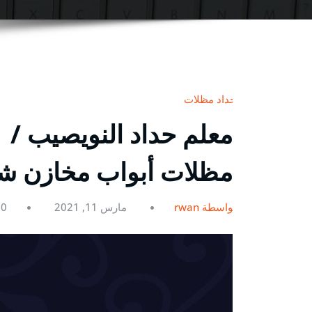
حداد مظلات
مظلات أبواب مخازن ش
بواسطة rwan
مارس 11, 2021
0