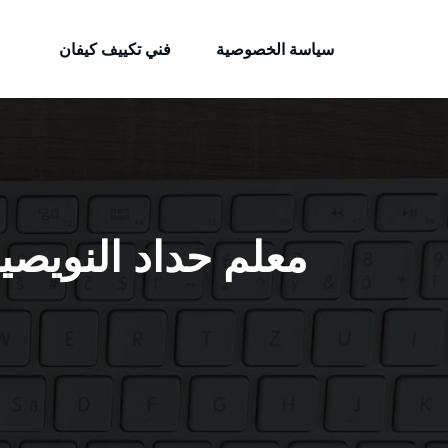
الكويتية
لتجاوز
خدمات وظائف بالكويت
لى
سياسة الخصوصية
فني تكييف كيفان
لمحتوى