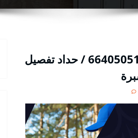
معلم حداد النويصيب / 66405051 / حداد تفصيل
برة