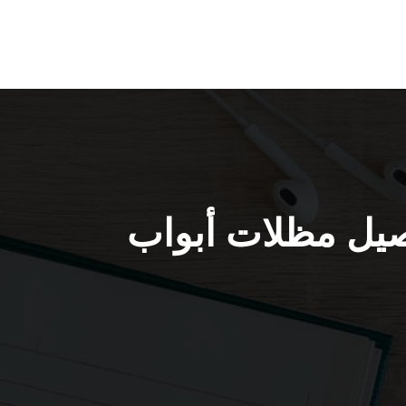
 66405051 / حداد تفصيل مظلات أبواب