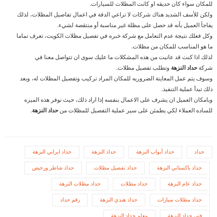
للمكان سواء كان حديقه او كانت المظلات للسيارات.
ولكن للأسف الشديد هناك شركات لا تراعي الدقة في اعمال تفاصيل المظلات، لذلك
يفاجأ العميل بأنه قد حصل على مظلة غير مناسبة أو منتقصة لشيء.
وكل فعلك نتيجة عدم التعامل مع شركة خبره في تفصيل مظلات الكويت، تعرف تماما
ما هو المناسب للمكان من مظلات.
لذلك اذا كنت قد عانيت من هذه المشكلات ما عليك سوى ان تتواصل معنا في
شركة
حداد النزهة
وتطلب تفصيل مظلات.
وسوف يتم عمل المعاينة الضروريه للمكان المراد تركيب وتفصيل المظلات له، وبعد
ذلك تبدأ عملية التنفيذ.
وبامكان العميل ان يشرف على الاعمال بنفسه إذا اراد ذلك، حيث نوفر هذه الميزه
للساده العملاء لكي يطمئن على سير عملية التفصيل للمظلات من
حداد النزهة
.
حداد
حداد أبواب النزهة
حداد النزهة
حداد ايراني النزهة
حداد باكستاني النزهة
حداد تفصيل مظلات
حداد شاطر ورخيص
حداد عام النزهة
حداد مظلات
حداد مظلات النزهة
حداد مظلات سيارات
حداد هندي النزهة
رقم حداد
فني حداد النزهة
معلم حداد النزهة