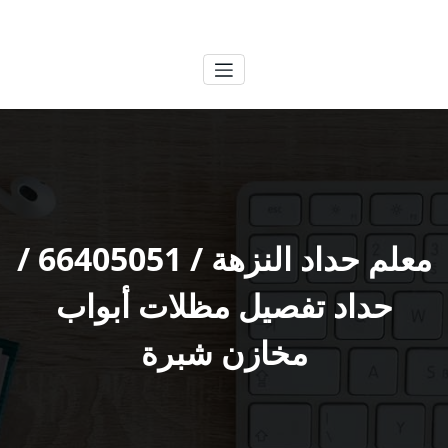
لتجاوز
الكويتية
خدمات وظائف بالكويت
لى
لمحتوى
معلم حداد النزهة / 66405051 /
حداد تفصيل مظلات أبواب
مخازن شبرة