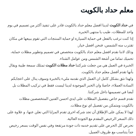
معلم حداد بالكويت
في
حداد الكويت
لدينا افضل معلم حداد بالكويت قادر على تنفيذ أكثر من تصميم في يوم
واحد للمظلات، طيب يا منتهى الخبره.
إذا كنت ترغب بالفعل في حماية السيارة او حماية المنتجات التي تقوم ببيعها في مكان
تقترب منه الشمس، فنحن افضل خيار.
وذلك لاننا نقدم افضل معلم حداد بالكويت متخصص في تصميم وتطوير مظلات حماية،
تحميك تماما من أشعة الشمس ومن عوامل الشتاء.
الخبرة في العمل هي من جعلت شركتنا
حداد مظلات الكويت
تمتلك سمعة طيبة ويقال
بأنها تقدم أفضل معلم حداد بالكويت.
ولهذا نثق بشكل كامل ان العمل الذي نقدمه مليء بالخبرة وسوف ينال على اعجابكم
السادة العملاء، خاصةً وان الخبر الموجودة لدينا ليست فقط في تركيب المظلات بل
أيضا في تصميمها داخل شركتنا.
نقدم قسم خاص بتفصيل المظلات على ايدي احسن الفنين المتخصصين مظلات
بالكويت ومتمكن من تفصيل اي نوع مظلات.
لهذا لا يمكن على الإطلاق أن تجد شركه اخرى تقدم المزايا التي نعلن عنها، و علاوة على
ذلك السعر الرخيص المقدم مع الجودة العالية.
نحرص كل الحرص على تقديم خدمه ذات جودة مرتفعة وفي نفس الوقت بسعر رخيص
جداً يتناسب مع ظروف العميل.