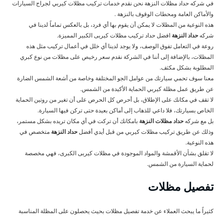
في شركه حداد مظلات النزهة نحن نقدم خدمات تركيب مظلات كيربي لجراج السيارات
والأماكن العامة ومحطات الوقوف بالنزهة .
هذه النوعية من المظلات لا يمكن أن يقوم بها أي فرد، بل بالعكس تماماً لدينا في
شركه
حداد النزهة
افضل حداد تركيب مظلات كيربى الكبير المميزة.
روعة في التعامل تفوق الوصف، ولا يوجد لدينا أي خلل في أعمال تركيب مثل هذه
المظلات، بالإضافة إلى أننا في الشركة نقدم سعر رخيص على مظلات من نوع كبري
المطلوبة بشكل مكثف.
معنا سوف تحمي سيارتك من عوامل الجو المختلفة وخاصة من أشعة الشمس الضارة
عن طريق عمل مظلة كيربي الحماية الأكيدة من الشمس.
لا تقف في مكانك على الإطلاق، بل أحرص كل الحرص على أن تغير من روتين الحماية
الخاص بسيارتك، فلا داعي للذهاب إلى أماكن بعيدة حتى تركن فيها السيارة.
بل مع شركه
حداد مظلات النزهة
بامكانك أن تركت في أي مكان تريده بشكل مستمر،
وذلك عن طريق تركيب مظلات كيربي من قبل أيدي أفضل
حداد النزهة
متخصص في
هذه النوعية.
لا تقلق بشأن الأقمشة والمواد الموجودة في مظلات كيربى الكبرى، فهي مخصصة
لحماية السيارة من الشمس.
تفصيل مظلات
كثيراً ما يبحث العملاء عن خدمة تفصيل مظلات بحيث يحصلون على المظلة المناسبة