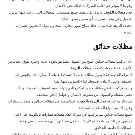
وهو ما لا يتوفر في أغلب الشركات لذلك نحن الأفضل.
حداد مظلات الكويت
قادرة على تنفيذ جميع تصميمات المظلات التي ترغب فيها عزيزى
العميل وفي وقت قصير جداً وبسعر رخيص للغاية.
محددة النزهة حداد بيبان حداد سياج سور مخازن المخاون غرف التخزين الشبرات
شبره
مظلات حدائق
الآن تركيب مظلات حدائق أصبح من السهل تنفيذ هو بجوده عاليه وخبرة تفوق العديد من
الأعوام، فقط مع شركه
حداد مظلات النزهة
.
لا تترك الحديقه هكذا بدون مظلات حتى لا تتساقط عليك الامطار اثناء الجلوس في
الحديقة، وحتى لا يتاذى ضيوفك اثناء الجلوس فيها أيضا.
وبادر بتركيب افضل مظلة بحجم المكان الذي يتواجد فيه الضيوف بالحديقة، وبذلك
تحمي نفسك والضيوف من سقوط الامطار او عوامل الجو المختلفة.
كل ذلك مع شركة
حداد النزهة بالكويت
المتخصصة في مظلات حدائق و مظلات سيارات
وغير ذلك من انواع المظلات المختلفة.
جميع مظلات حدائق يتم تركيبها في شركة
حداد مظلات سيارات بالكويت
على اعلى
مستوى من الخبره والكفاءه لأن ذلك العمل يتم على أيدي متخصصين في نوعية
المظلات الخاصة بالحدائق.
ولذلك فأننا افضل خيار بالنسبة إليك عزيزي العميل حيث نعرف بمنتهى الدقة ما الذي