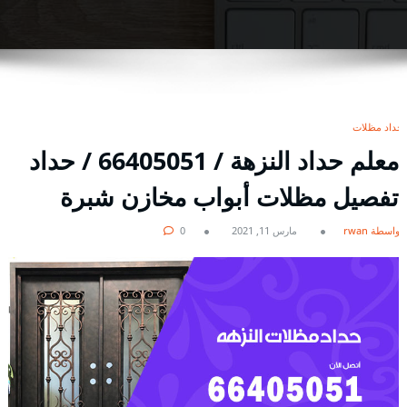
حداد مظلات
معلم حداد النزهة / 66405051 / حداد
تفصيل مظلات أبواب مخازن شبرة
بواسطة rwan
مارس 11, 2021
0