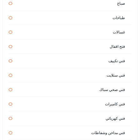
صباغ
طباخات
غسالات
فتح اقفال
فني تكييف
فني ستلايت
فني صحي سباك
فني كاميرات
فني كهربائي
فني مداخن وشفاطات