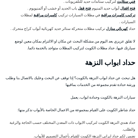
فني ستلايت
لتركيب ستاندات حديد للتلفزيونات .
فتح اقفال
أبواب حديد المنيوم
فتح قفل
باب الحديد أو خشب أو ألمنيويوم .
تركيب كاميرات مراقبة
في مظلات السيارات تركيب
كاميرات مراقبة
لمظلات
السيارات .
حداد
كهربائي منازل
تركيب مظلات متحركة ستائر حديد كهربائية أبواب كراج متحرك .
لا تقلق عزيزي بعد اليوم من مشكلة البحث عن مكان او الالتزام بمكان معين لوضع
سيارتك فيها، حداد مظلات الكويت لتركيب المظلات متواجد بالخدمة دائما.
حداد ابواب النزهة
هل تبحث عن حداد ابواب النزهة بالكويت؟ إذا توقف عن البحث وعليك بالاتصال بنا وطلب
ورشة حدادة تقدم مجموعة من الخدمات بماقيها
سيارات النزهة بالكويت وحدادة ابواب، يعمل
حداد شاطر الكويت على القيام بمجموعة من الاعمال الخاصة بالأبواب نذكر منها:
حداد هندي النزهة الكويت لتركيب الابواب ذات المعدن المختلف حسب الحاجة والرغبة
والطلب.
نضمن لكم حداد ايراني النزهة الكويت للقيام بأعمال التصميم للأبواب.