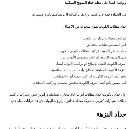
وتواصل ايضا على
معلم حداد الشويخ السكنية
في الحدادة قمة في التميز والاتقان أضافة الى تصاميم نادرة ومميزة،
حداد مظلات الكويت يقوم بمجوعة من الاعمال:
لتركيب مظلات سيارات الكويت.
فني لتصميم مظلات للحدائق.
حداد شاطر الكويت تركيب مظلات كيربي الكويت.
فني المنيوم النزهة لتركيب وتصميم الأبواب.ش
النزهة الكويت للقيام بإصلاح او تركيب الابواب أيضا.
النزهة الكويت لمعاينة المكان وأخذ القياسات المناسبة.
نوفر أيضا النزهة الكويت لتركيب جميع أنواع المظلات.
كما نضمن لكم أيضا النزهة الكويت مختص بتصميم وتركيب المظلات.
أول حداد بالكويت حداد مظلات أبواب خام مخازن شبابيك درابزين سور شبرات تركيب
مظلات سيارات كيربي متحركة مظلة حدائق مزارع شاليهات قواعد خزانات مياه حديد .
حداد النزهة
هل تبحث عن حداد مظلات الكويت؟ لا تتعب نفسك بالبحث وتهدر وقتك سدى لأننا نشغل