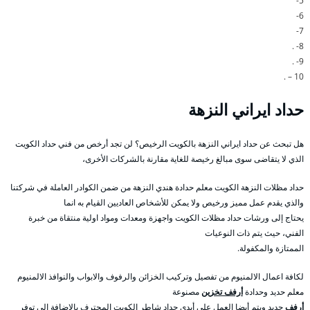
5-
6-
7-
8- .
9- .
10 – .
حداد ايراني النزهة
هل تبحث عن حداد ايراني النزهة بالكويت الرخيص؟ لن تجد أرخص من فني حداد الكويت
الذي لا يتقاضى سوى مبالغ رخيصة للغاية مقارنة بالشركات الأخرى،
حداد مظلات النزهة الكويت معلم حدادة هندي النزهة من ضمن الكوادر العاملة في شركتنا
والذي يقدم عمل مميز ورخيص ولا يمكن للأشخاص العاديين القيام به انما
يحتاج إلى ورشات حداد مظلات الكويت واجهزة ومعدات ومواد اولية منتقاة من خبرة
الفني، حيث يتم ذات النوعيات
الممتازة والمكفولة.
لكافة اعمال الالمنيوم من تفصيل وتركيب الخزائن والرفوف والابواب والنوافذ الالمنيوم
معلم حديد وحدادة
أرفف تخزين
مصنوعة
أرفف
حديد ويتم أيضا العمل على أيدي حداد شاطر الكويت المحترف بالاضافة الى توفر