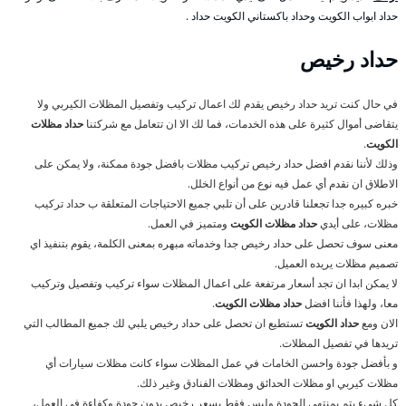
حداد ابواب الكويت وحداد باكستاني الكويت حداد .
حداد رخيص
في حال كنت تريد حداد رخيص يقدم لك اعمال تركيب وتفصيل المظلات الكيربي ولا
يتقاضى أموال كثيرة على هذه الخدمات، فما لك الا ان تتعامل مع شركتنا
حداد مظلات
الكويت
.
وذلك لأننا نقدم افضل حداد رخيص تركيب مظلات بافضل جودة ممكنة، ولا يمكن على
الاطلاق ان نقدم أي عمل فيه نوع من أنواع الخلل.
خبره كبيره جدا تجعلنا قادرين على أن تلبي جميع الاحتياجات المتعلقة ب حداد تركيب
مظلات، على أيدي
حداد مظلات الكويت
ومتميز في العمل.
معنى سوف تحصل على حداد رخيص جدا وخدماته مبهره بمعنى الكلمة، يقوم بتنفيذ اي
تصميم مظلات يريده العميل.
لا يمكن ابدا ان تجد أسعار مرتفعة على اعمال المظلات سواء تركيب وتفصيل وتركيب
معا، ولهذا فأننا افضل
حداد مظلات الكويت
.
الان ومع
حداد الكويت
تستطيع ان تحصل على حداد رخيص يلبي لك جميع المطالب التي
تريدها في تفصيل المظلات.
و بأفضل جودة واحسن الخامات في عمل المظلات سواء كانت مظلات سيارات أي
مظلات كيربي او مظلات الحدائق ومظلات الفنادق وغير ذلك.
كل شيء يتم بمنتهى الجودة وليس فقط بسعر رخيص بدون جودة وكفاءة في العمل،