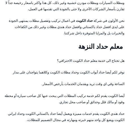
ومظلات السيارات ومظلات مودرن خشبية وغير ذلك، كل هذا واكثر باسعار رخيصة جداً لا
تقارن بأسعار الشركات الأخرى ولا حتى بالجودة التي تقدمها في العمل،
نحن الأولون في شركة
حداد الكويت
في اعمال تركيب وتفصيل مظلات بمنتهى الجودة
على ايدى افضل حداد باكستاني وافضل حداد هندي مظلات وغير ذلك من الكفاءات
والخبرات بل والمزايا المتوفرة داخل شركتنا.
معلم حداد النزهة
هل تحتاج الى خدمة معلم حداد الكويت الاحترافي؟
نوفر لكم أيضا حداد أبواب الكويت وحداد مظلات الكويت وكلاهما يتواجدان على مدار
الساعة وفي اي وقت تريد ويقدمان الخدمات بأرخص الأسعار.
أيضا الكويت يقدم لكم خدمة تركيب المظلات التي يبحث عنها كل صاحب سيارة أو محطة
وقود أو مالك فلل وحدائق أو صاحب محل تجاري.
حداد هندي الكويت يقدم خدمات مميزة ويعمل أيضا حداد باكستاني الكويت وحداد ايراني
الكويت ويضع كل واحد منهم خبرته ومهارته في مجال التصميم للمظلات،