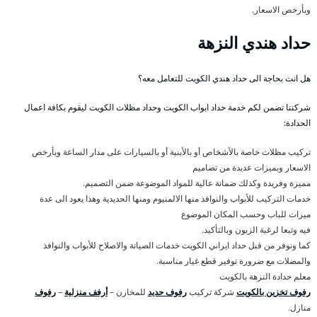
وبأرخص الاسعار.
حداد هندي النزهة
هل انت بحاجة الى حداد هندي الكويت للتعامل معه؟
شركتنا تضمن لكم خدمة حداد ابواب الكويت وحداد مظلات الكويت ليقوم بكافة اعمال
الحدادة:
تركيب مظلات خاصة بالأشخاص أو بالأبنية أو بالسيارات على مدار الساعة وبأرخص
الاسعار وبميزات عديدة من تصاميم
مميزة وفريدة وكذلك ضمانة عالية للمواد الموضوعة ضمن التصميم.
خدمات التركيب للأبواب والنوافذ منها الالمنيوم ومنها الحديدية وهذا يعود الى عدة
ميزات للباب وحسب المكان الموضوع
فيه وتبعا لرغبة الزبون وبالتأكيد.
كما ونوفر من قبل حداد ايراني الكويت خدمات الصيانة والاصلاح للأبواب والنوافذ
والمضلات مع ضرورة توفير قطع غيار مناسبة.
معلم حدادة النزهة بالكويت
رفوف تخزين بالكويت
شركة تركيب
رفوف حديد
للمخازن –
أرفف منزلية
–
رفوف
منازل.