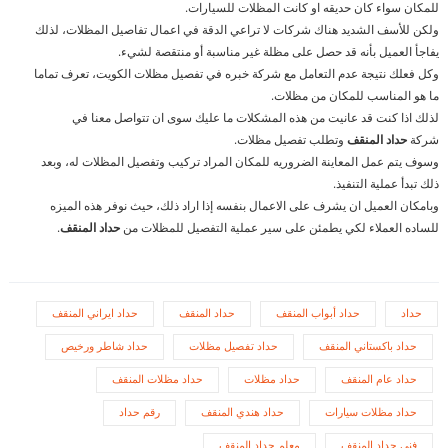
للمكان سواء كان حديقه او كانت المظلات للسيارات.
ولكن للأسف الشديد هناك شركات لا تراعي الدقة في اعمال تفاصيل المظلات، لذلك
يفاجأ العميل بأنه قد حصل على مظلة غير مناسبة أو منتقصة لشيء.
وكل فعلك نتيجة عدم التعامل مع شركة خبره في تفصيل مظلات الكويت، تعرف تماما
ما هو المناسب للمكان من مظلات.
لذلك اذا كنت قد عانيت من هذه المشكلات ما عليك سوى ان تتواصل معنا في
شركة
حداد المنقف
وتطلب تفصيل مظلات.
وسوف يتم عمل المعاينة الضروريه للمكان المراد تركيب وتفصيل المظلات له، وبعد
ذلك تبدأ عملية التنفيذ.
وبامكان العميل ان يشرف على الاعمال بنفسه إذا اراد ذلك، حيث نوفر هذه الميزه
للساده العملاء لكي يطمئن على سير عملية التفصيل للمظلات من
حداد المنقف
.
حداد
حداد أبواب المنقف
حداد المنقف
حداد ايراني المنقف
حداد باكستاني المنقف
حداد تفصيل مظلات
حداد شاطر ورخيص
حداد عام المنقف
حداد مظلات
حداد مظلات المنقف
حداد مظلات سيارات
حداد هندي المنقف
رقم حداد
فني حداد المنقف
معلم حداد المنقف