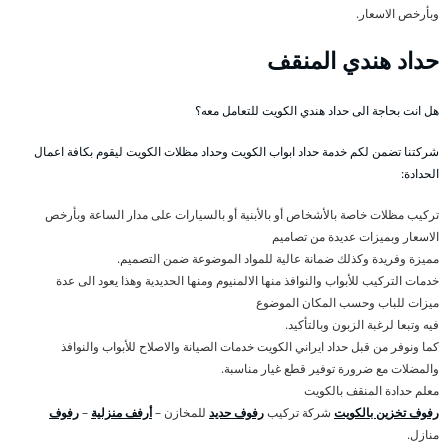
وبأرخص الاسعار.
حداد هندي المنقف
هل انت بحاجة الى حداد هندي الكويت للتعامل معه؟
شركتنا تضمن لكم خدمة حداد ابواب الكويت وحداد مظلات الكويت ليقوم بكافة اعمال
الحدادة:
تركيب مظلات خاصة بالأشخاص أو بالأبنية أو بالسيارات على مدار الساعة وبأرخص
الاسعار وبميزات عديدة من تصاميم
مميزة وفريدة وكذلك ضمانة عالية للمواد الموضوعة ضمن التصميم.
خدمات التركيب للأبواب والنوافذ منها الالمنيوم ومنها الحديدية وهذا يعود الى عدة
ميزات للباب وحسب المكان الموضوع
فيه وتبعا لرغبة الزبون وبالتأكيد.
كما ونوفر من قبل حداد ايراني الكويت خدمات الصيانة والاصلاح للأبواب والنوافذ
والمضلات مع ضرورة توفير قطع غيار مناسبة.
معلم حدادة المنقف بالكويت
رفوف تخزين بالكويت
شركة تركيب
رفوف حديد
للمخازن –
أرفف منزلية
–
رفوف
منازل.