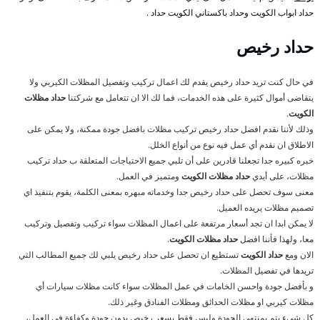
حداد ابواب الكويت وحداد باكستاني الكويت حداد .
حداد رخيص
في حال كنت تريد حداد رخيص يقدم لك اعمال تركيب وتفصيل المظلات الكيربي ولا
يتقاضى أموال كثيرة على هذه الخدمات، فما لك الا ان تتعامل مع شركتنا
حداد مظلات
الكويت
.
وذلك لأننا نقدم افضل حداد رخيص تركيب مظلات بافضل جودة ممكنة، ولا يمكن على
الاطلاق ان نقدم أي عمل فيه نوع من أنواع الخلل.
خبره كبيره جدا تجعلنا قادرين على أن تلبي جميع الاحتياجات المتعلقة ب حداد تركيب
مظلات، على أيدي
حداد مظلات الكويت
ومتميز في العمل.
معنى سوف تحصل على حداد رخيص جدا وخدماته مبهره بمعنى الكلمة، يقوم بتنفيذ اي
تصميم مظلات يريده العميل.
لا يمكن ابدا ان تجد أسعار مرتفعة على اعمال المظلات سواء تركيب وتفصيل وتركيب
معا، ولهذا فأننا افضل
حداد مظلات الكويت
.
الان ومع
حداد الكويت
تستطيع ان تحصل على حداد رخيص يلبي لك جميع المطالب التي
تريدها في تفصيل المظلات.
و بأفضل جودة واحسن الخامات في عمل المظلات سواء كانت مظلات سيارات أي
مظلات كيربي او مظلات الحدائق ومظلات الفنادق وغير ذلك.
كل شيء يتم بمنتهى الجودة وليس فقط بسعر رخيص بدون جودة وكفاءة في العمل،