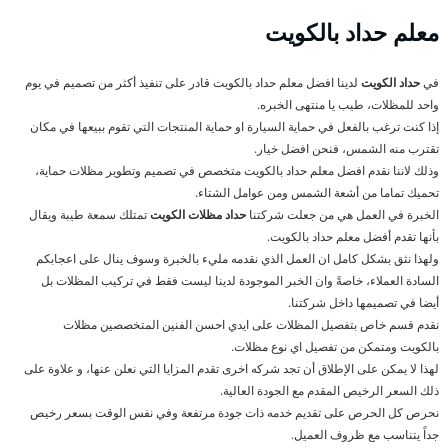
معلم حداد بالكويت
في
حداد الكويت
لدينا افضل معلم حداد بالكويت قادر على تنفيذ أكثر من تصميم في يوم
واحد للمظلات، طيب يا منتهى الخبره.
إذا كنت ترغب بالفعل في حماية السيارة او حماية المنتجات التي تقوم ببيعها في مكان
تقترب منه الشمس، فنحن افضل خيار.
وذلك لاننا نقدم افضل معلم حداد بالكويت متخصص في تصميم وتطوير مظلات حماية،
تحميك تماما من أشعة الشمس ومن عوامل الشتاء.
الخبرة في العمل هي من جعلت شركتنا
حداد مظلات الكويت
تمتلك سمعة طيبة ويقال
بأنها تقدم أفضل معلم حداد بالكويت.
ولهذا نثق بشكل كامل ان العمل الذي نقدمه مليء بالخبرة وسوف ينال على اعجابكم
السادة العملاء، خاصةً وان الخبر الموجودة لدينا ليست فقط في تركيب المظلات بل
أيضا في تصميمها داخل شركتنا.
نقدم قسم خاص بتفصيل المظلات على ايدي احسن الفنين المتخصصين مظلات
بالكويت ومتمكن من تفصيل اي نوع مظلات.
لهذا لا يمكن على الإطلاق أن تجد شركه اخرى تقدم المزايا التي نعلن عنها، و علاوة على
ذلك السعر الرخيص المقدم مع الجودة العالية.
نحرص كل الحرص على تقديم خدمه ذات جودة مرتفعة وفي نفس الوقت بسعر رخيص
جداً يتناسب مع ظروف العميل.