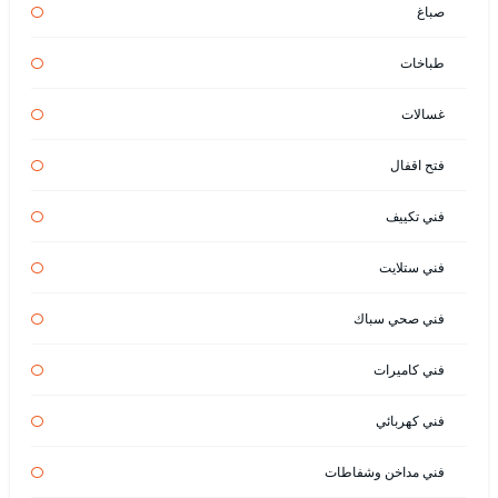
صباغ
طباخات
غسالات
فتح اقفال
فني تكييف
فني ستلايت
فني صحي سباك
فني كاميرات
فني كهربائي
فني مداخن وشفاطات