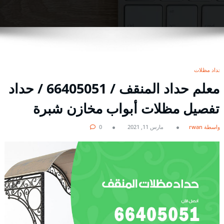
حداد مظلات
معلم حداد المنقف / 66405051 / حداد
تفصيل مظلات أبواب مخازن شبرة
بواسطة rwan
مارس 11, 2021
0