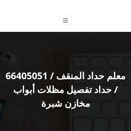
لتجاوز
الكويتية
خدمات وظائف بالكويت
لى
لمحتوى
معلم حداد المنقف / 66405051
/ حداد تفصيل مظلات أبواب
مخازن شبرة