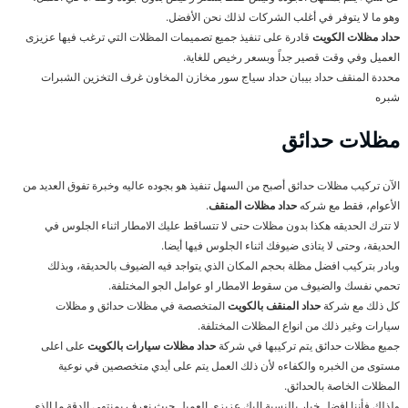
وهو ما لا يتوفر في أغلب الشركات لذلك نحن الأفضل.
حداد مظلات الكويت
قادرة على تنفيذ جميع تصميمات المظلات التي ترغب فيها عزيزى
العميل وفي وقت قصير جداً وبسعر رخيص للغاية.
محددة المنقف حداد بيبان حداد سياج سور مخازن المخاون غرف التخزين الشبرات
شبره
مظلات حدائق
الآن تركيب مظلات حدائق أصبح من السهل تنفيذ هو بجوده عاليه وخبرة تفوق العديد من
الأعوام، فقط مع شركه
حداد مظلات المنقف
.
لا تترك الحديقه هكذا بدون مظلات حتى لا تتساقط عليك الامطار اثناء الجلوس في
الحديقة، وحتى لا يتاذى ضيوفك اثناء الجلوس فيها أيضا.
وبادر بتركيب افضل مظلة بحجم المكان الذي يتواجد فيه الضيوف بالحديقة، وبذلك
تحمي نفسك والضيوف من سقوط الامطار او عوامل الجو المختلفة.
كل ذلك مع شركة
حداد المنقف بالكويت
المتخصصة في مظلات حدائق و مظلات
سيارات وغير ذلك من انواع المظلات المختلفة.
جميع مظلات حدائق يتم تركيبها في شركة
حداد مظلات سيارات بالكويت
على اعلى
مستوى من الخبره والكفاءه لأن ذلك العمل يتم على أيدي متخصصين في نوعية
المظلات الخاصة بالحدائق.
ولذلك فأننا افضل خيار بالنسبة إليك عزيزي العميل حيث نعرف بمنتهى الدقة ما الذي