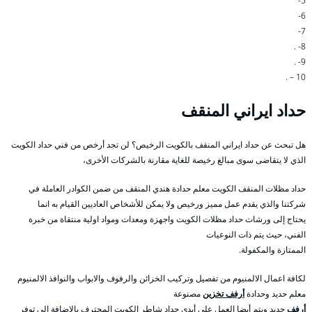
5-
6-
7-
8- .
9- .
10 – .
حداد ايراني المنقف
هل تبحث عن حداد ايراني المنقف بالكويت الرخيص؟ لن تجد أرخص من فني حداد الكويت
الذي لا يتقاضى سوى مبالغ رخيصة للغاية مقارنة بالشركات الأخرى،
حداد مظلات المنقف الكويت معلم حدادة هندي المنقف من ضمن الكوادر العاملة في
شركتنا والذي يقدم عمل مميز ورخيص ولا يمكن للأشخاص العاديين القيام به انما
يحتاج إلى ورشات حداد مظلات الكويت واجهزة ومعدات ومواد اولية منتقاة من خبرة
الفني، حيث يتم ذات النوعيات
الممتازة والمكفولة.
لكافة اعمال الالمنيوم من تفصيل وتركيب الخزائن والرفوف والابواب والنوافذ الالمنيوم
معلم حديد وحدادة
أرفف تخزين
مصنوعة
أرفف
حديد ويتم أيضا العمل على أيدي حداد شاطر الكويت المحترف بالاضافة الى توفر