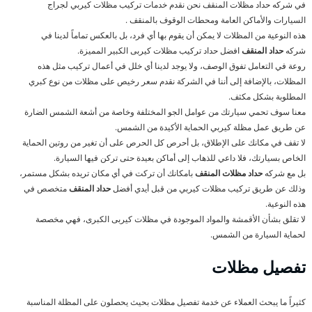
في شركه حداد مظلات المنقف نحن نقدم خدمات تركيب مظلات كيربي لجراج
السيارات والأماكن العامة ومحطات الوقوف بالمنقف .
هذه النوعية من المظلات لا يمكن أن يقوم بها أي فرد، بل بالعكس تماماً لدينا في
شركه
حداد المنقف
افضل حداد تركيب مظلات كيربى الكبير المميزة.
روعة في التعامل تفوق الوصف، ولا يوجد لدينا أي خلل في أعمال تركيب مثل هذه
المظلات، بالإضافة إلى أننا في الشركة نقدم سعر رخيص على مظلات من نوع كبري
المطلوبة بشكل مكثف.
معنا سوف تحمي سيارتك من عوامل الجو المختلفة وخاصة من أشعة الشمس الضارة
عن طريق عمل مظلة كيربي الحماية الأكيدة من الشمس.
لا تقف في مكانك على الإطلاق، بل أحرص كل الحرص على أن تغير من روتين الحماية
الخاص بسيارتك، فلا داعي للذهاب إلى أماكن بعيدة حتى تركن فيها السيارة.
بل مع شركه
حداد مظلات المنقف
بامكانك أن تركت في أي مكان تريده بشكل مستمر،
وذلك عن طريق تركيب مظلات كيربي من قبل أيدي أفضل
حداد المنقف
متخصص في
هذه النوعية.
لا تقلق بشأن الأقمشة والمواد الموجودة في مظلات كيربى الكبرى، فهي مخصصة
لحماية السيارة من الشمس.
تفصيل مظلات
كثيراً ما يبحث العملاء عن خدمة تفصيل مظلات بحيث يحصلون على المظلة المناسبة