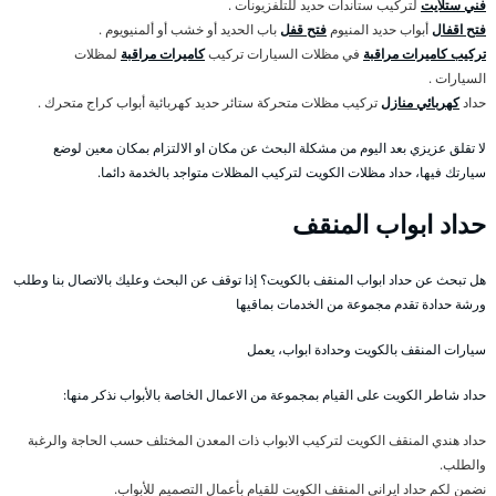
فني ستلايت
لتركيب ستاندات حديد للتلفزيونات .
فتح اقفال
أبواب حديد المنيوم
فتح قفل
باب الحديد أو خشب أو ألمنيويوم .
تركيب كاميرات مراقبة
في مظلات السيارات تركيب
كاميرات مراقبة
لمظلات
السيارات .
حداد
كهربائي منازل
تركيب مظلات متحركة ستائر حديد كهربائية أبواب كراج متحرك .
لا تقلق عزيزي بعد اليوم من مشكلة البحث عن مكان او الالتزام بمكان معين لوضع
سيارتك فيها، حداد مظلات الكويت لتركيب المظلات متواجد بالخدمة دائما.
حداد ابواب المنقف
هل تبحث عن حداد ابواب المنقف بالكويت؟ إذا توقف عن البحث وعليك بالاتصال بنا وطلب
ورشة حدادة تقدم مجموعة من الخدمات بماقيها
سيارات المنقف بالكويت وحدادة ابواب، يعمل
حداد شاطر الكويت على القيام بمجموعة من الاعمال الخاصة بالأبواب نذكر منها:
حداد هندي المنقف الكويت لتركيب الابواب ذات المعدن المختلف حسب الحاجة والرغبة
والطلب.
نضمن لكم حداد ايراني المنقف الكويت للقيام بأعمال التصميم للأبواب.