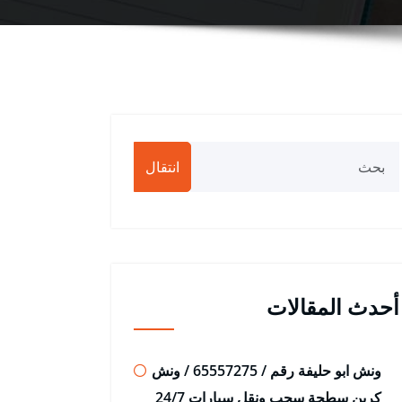
انتقال
أحدث المقالات
ونش ابو حليفة رقم / 65557275 / ونش
كرين سطحة سحب ونقل سيارات 24/7