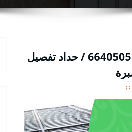
معلم حداد الصباحية / 66405051 / حداد تفصيل
برة