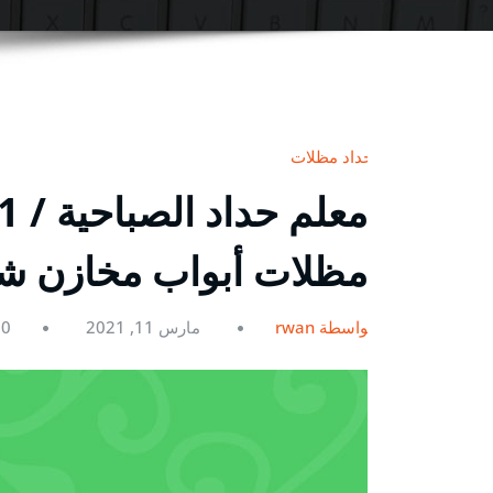
حداد مظلات
مظلات أبواب مخازن ش
بواسطة rwan
مارس 11, 2021
0