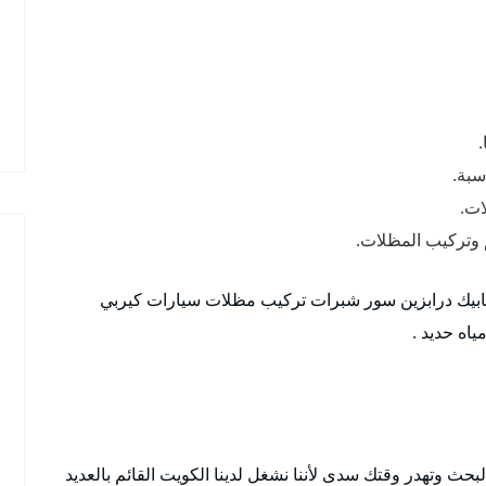
.
سبة.
ات.
 وتركيب المظلات.
ابيك درابزين سور شبرات تركيب مظلات سيارات كيربي
اه حديد .
ث وتهدر وقتك سدى لأننا نشغل لدينا الكويت القائم بالعديد