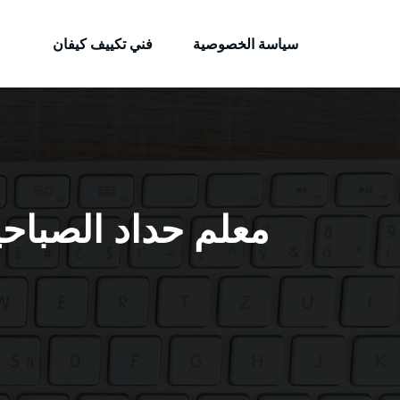
الكويتية
لتجاوز
خدمات وظائف بالكويت
لى
سياسة الخصوصية
فني تكييف كيفان
لمحتوى