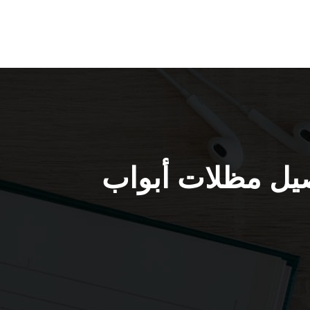
66405051 / حداد تفصيل مظلات أبواب