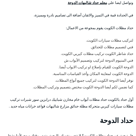
وتواصل ايضا على
معلم حداد شاليهات الدوحة
في الحدادة قمة في التميز والاتقان أضافة الى تصاميم نادرة ومميزة،
حداد مظلات الكويت يقوم بمجوعة من الاعمال:
لتركيب مظلات سيارات الكويت.
فني لتصميم مظلات للحدائق.
حداد شاطر الكويت تركيب مظلات كيربي الكويت.
فني المنيوم الدوحة لتركيب وتصميم الأبواب.ش
الدوحة الكويت للقيام بإصلاح او تركيب الابواب أيضا.
الدوحة الكويت لمعاينة المكان وأخذ القياسات المناسبة.
نوفر أيضا الدوحة الكويت لتركيب جميع أنواع المظلات.
كما نضمن لكم أيضا الدوحة الكويت مختص بتصميم وتركيب المظلات.
أول حداد بالكويت حداد مظلات أبواب خام مخازن شبابيك درابزين سور شبرات تركيب
مظلات سيارات كيربي متحركة مظلة حدائق مزارع شاليهات قواعد خزانات مياه حديد .
حداد الدوحة
هل تبحث عن حداد مظلات الكويت؟ لا تتعب نفسك بالبحث وتهدر وقتك سدى لأننا نشغل