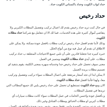
حداد ابواب الكويت وحداد باكستاني الكويت حداد .
حداد رخيص
في حال كنت تريد حداد رخيص يقدم لك اعمال تركيب وتفصيل المظلات الكيربي ولا
يتقاضى أموال كثيرة على هذه الخدمات، فما لك الا ان تتعامل مع شركتنا
حداد مظلات
الكويت
.
وذلك لأننا نقدم افضل حداد رخيص تركيب مظلات بافضل جودة ممكنة، ولا يمكن على
الاطلاق ان نقدم أي عمل فيه نوع من أنواع الخلل.
خبره كبيره جدا تجعلنا قادرين على أن تلبي جميع الاحتياجات المتعلقة ب حداد تركيب
مظلات، على أيدي
حداد مظلات الكويت
ومتميز في العمل.
معنى سوف تحصل على حداد رخيص جدا وخدماته مبهره بمعنى الكلمة، يقوم بتنفيذ اي
تصميم مظلات يريده العميل.
لا يمكن ابدا ان تجد أسعار مرتفعة على اعمال المظلات سواء تركيب وتفصيل وتركيب
معا، ولهذا فأننا افضل
حداد مظلات الكويت
.
الان ومع
حداد الكويت
تستطيع ان تحصل على حداد رخيص يلبي لك جميع المطالب التي
تريدها في تفصيل المظلات.
و بأفضل جودة واحسن الخامات في عمل المظلات سواء كانت مظلات سيارات أي
مظلات كيربي او مظلات الحدائق ومظلات الفنادق وغير ذلك.
كل شيء يتم بمنتهى الجودة وليس فقط بسعر رخيص بدون جودة وكفاءة في العمل،