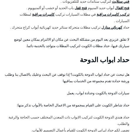
فني ستلايت
لتركيب ستاندات حديد للتلفزيونات .
فتح اقفال
أبواب حديد المنيوم
فتح قفل
باب الحديد أو خشب أو ألمنيويوم .
تركيب كاميرات مراقبة
في مظلات السيارات تركيب
كاميرات مراقبة
لمظلات
السيارات .
حداد
كهربائي منازل
تركيب مظلات متحركة ستائر حديد كهربائية أبواب كراج متحرك .
لا تقلق عزيزي بعد اليوم من مشكلة البحث عن مكان او الالتزام بمكان معين لوضع
سيارتك فيها، حداد مظلات الكويت لتركيب المظلات متواجد بالخدمة دائما.
حداد ابواب الدوحة
هل تبحث عن حداد ابواب الدوحة بالكويت؟ إذا توقف عن البحث وعليك بالاتصال بنا وطلب
ورشة حدادة تقدم مجموعة من الخدمات بماقيها
سيارات الدوحة بالكويت وحدادة ابواب، يعمل
حداد شاطر الكويت على القيام بمجموعة من الاعمال الخاصة بالأبواب نذكر منها:
حداد هندي الدوحة الكويت لتركيب الابواب ذات المعدن المختلف حسب الحاجة والرغبة
والطلب.
نضمن لكم حداد ايراني الدوحة الكويت للقيام بأعمال التصميم للأبواب.