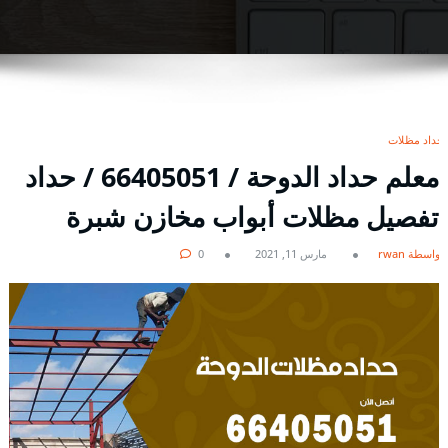
حداد مظلات
معلم حداد الدوحة / 66405051 / حداد
تفصيل مظلات أبواب مخازن شبرة
بواسطة rwan
مارس 11, 2021
0