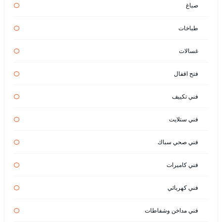
صباغ
طباخات
غسالات
فتح اقفال
فني تكييف
فني ستلايت
فني صحي سباك
فني كاميرات
فني كهربائي
فني مداخن وشفاطات