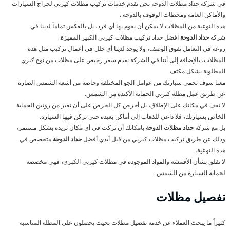
في شركه حداد مظلات الدوحة نحن نقدم خدمات تركيب مظلات كيربي لجراج السيارات
والأماكن العامة ومحطات الوقوف بالدوحة .
هذه النوعية من المظلات لا يمكن أن يقوم بها أي فرد، بل بالعكس تماماً لدينا في
شركه
حداد الدوحة
افضل حداد تركيب مظلات كيربى الكبير المميزة.
روعة في التعامل تفوق الوصف، ولا يوجد لدينا أي خلل في أعمال تركيب مثل هذه
المظلات، بالإضافة إلى أننا في الشركة نقدم سعر رخيص على مظلات من نوع كبري
المطلوبة بشكل مكثف.
معنا سوف تحمي سيارتك من عوامل الجو المختلفة وخاصة من أشعة الشمس الضارة
عن طريق عمل مظلة كيربي الحماية الأكيدة من الشمس.
لا تقف في مكانك على الإطلاق، بل أحرص كل الحرص على أن تغير من روتين الحماية
الخاص بسيارتك، فلا داعي للذهاب إلى أماكن بعيدة حتى تركن فيها السيارة.
بل مع شركه
حداد مظلات الدوحة
بامكانك أن تركت في أي مكان تريده بشكل مستمر،
وذلك عن طريق تركيب مظلات كيربي من قبل أيدي أفضل
حداد الدوحة
متخصص في
هذه النوعية.
لا تقلق بشأن الأقمشة والمواد الموجودة في مظلات كيربى الكبرى، فهي مخصصة
لحماية السيارة من الشمس.
تفصيل مظلات
كثيراً ما يبحث العملاء عن خدمة تفصيل مظلات بحيث يحصلون على المظلة المناسبة