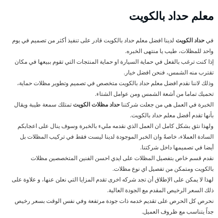
معلم حداد بالكويت
في
حداد الكويت
لدينا افضل معلم حداد بالكويت قادر على تنفيذ أكثر من تصميم في يوم
واحد للمظلات، طيب يا منتهى الخبره.
إذا كنت ترغب بالفعل في حماية السيارة او حماية المنتجات التي تقوم ببيعها في مكان
تقترب منه الشمس، فنحن افضل خيار.
وذلك لاننا نقدم افضل معلم حداد بالكويت متخصص في تصميم وتطوير مظلات حماية،
تحميك تماما من أشعة الشمس ومن عوامل الشتاء.
الخبرة في العمل هي من جعلت شركتنا
حداد مظلات الكويت
تمتلك سمعة طيبة ويقال
بأنها تقدم أفضل معلم حداد بالكويت.
ولهذا نثق بشكل كامل ان العمل الذي نقدمه مليء بالخبرة وسوف ينال على اعجابكم
السادة العملاء، خاصةً وان الخبر الموجودة لدينا ليست فقط في تركيب المظلات بل
أيضا في تصميمها داخل شركتنا.
نقدم قسم خاص بتفصيل المظلات على ايدي احسن الفنين المتخصصين مظلات
بالكويت ومتمكن من تفصيل اي نوع مظلات.
لهذا لا يمكن على الإطلاق أن تجد شركه اخرى تقدم المزايا التي نعلن عنها، و علاوة على
ذلك السعر الرخيص المقدم مع الجودة العالية.
نحرص كل الحرص على تقديم خدمه ذات جودة مرتفعة وفي نفس الوقت بسعر رخيص
جداً يتناسب مع ظروف العميل.