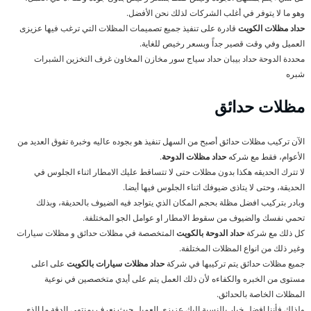
وهو ما لا يتوفر في أغلب الشركات لذلك نحن الأفضل.
حداد مظلات الكويت
قادرة على تنفيذ جميع تصميمات المظلات التي ترغب فيها عزيزى
العميل وفي وقت قصير جداً وبسعر رخيص للغاية.
محددة الدوحة حداد بيبان حداد سياج سور مخازن المخاون غرف التخزين الشبرات
شبره
مظلات حدائق
الآن تركيب مظلات حدائق أصبح من السهل تنفيذ هو بجوده عاليه وخبرة تفوق العديد من
الأعوام، فقط مع شركه
حداد مظلات الدوحة
.
لا تترك الحديقه هكذا بدون مظلات حتى لا تتساقط عليك الامطار اثناء الجلوس في
الحديقة، وحتى لا يتاذى ضيوفك اثناء الجلوس فيها أيضا.
وبادر بتركيب افضل مظلة بحجم المكان الذي يتواجد فيه الضيوف بالحديقة، وبذلك
تحمي نفسك والضيوف من سقوط الامطار او عوامل الجو المختلفة.
كل ذلك مع شركة
حداد الدوحة بالكويت
المتخصصة في مظلات حدائق و مظلات سيارات
وغير ذلك من انواع المظلات المختلفة.
جميع مظلات حدائق يتم تركيبها في شركة
حداد مظلات سيارات بالكويت
على اعلى
مستوى من الخبره والكفاءه لأن ذلك العمل يتم على أيدي متخصصين في نوعية
المظلات الخاصة بالحدائق.
ولذلك فأننا افضل خيار بالنسبة إليك عزيزي العميل حيث نعرف بمنتهى الدقة ما الذي