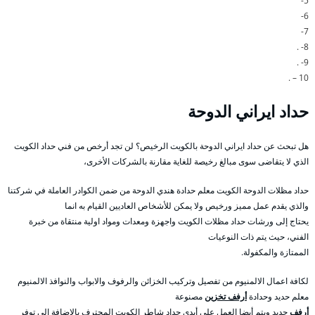
5-
6-
7-
8- .
9- .
10 – .
حداد ايراني الدوحة
هل تبحث عن حداد ايراني الدوحة بالكويت الرخيص؟ لن تجد أرخص من فني حداد الكويت
الذي لا يتقاضى سوى مبالغ رخيصة للغاية مقارنة بالشركات الأخرى،
حداد مظلات الدوحة الكويت معلم حدادة هندي الدوحة من ضمن الكوادر العاملة في شركتنا
والذي يقدم عمل مميز ورخيص ولا يمكن للأشخاص العاديين القيام به انما
يحتاج إلى ورشات حداد مظلات الكويت واجهزة ومعدات ومواد اولية منتقاة من خبرة
الفني، حيث يتم ذات النوعيات
الممتازة والمكفولة.
لكافة اعمال الالمنيوم من تفصيل وتركيب الخزائن والرفوف والابواب والنوافذ الالمنيوم
معلم حديد وحدادة
أرفف تخزين
مصنوعة
أرفف
حديد ويتم أيضا العمل على أيدي حداد شاطر الكويت المحترف بالاضافة الى توفر