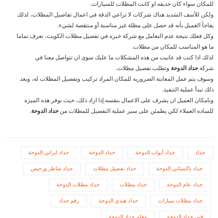
للمكان سواء كان حديقه او كانت المظلات للسيارات.
ولكن للأسف الشديد هناك شركات لا تراعي الدقة في اعمال تفاصيل المظلات، لذلك
يفاجأ العميل بأنه قد حصل على مظلة غير مناسبة أو منتقصة لشيء.
وكل فعلك نتيجة عدم التعامل مع شركة خبره في تفصيل مظلات الكويت، تعرف تماما
ما هو المناسب للمكان من مظلات.
لذلك اذا كنت قد عانيت من هذه المشكلات ما عليك سوى ان تتواصل معنا في
شركة
حداد الدوحة
وتطلب تفصيل مظلات.
وسوف يتم عمل المعاينة الضروريه للمكان المراد تركيب وتفصيل المظلات له، وبعد
ذلك تبدأ عملية التنفيذ.
وبامكان العميل ان يشرف على الاعمال بنفسه إذا اراد ذلك، حيث نوفر هذه الميزه
للساده العملاء لكي يطمئن على سير عملية التفصيل للمظلات من
حداد الدوحة
.
حداد
حداد أبواب الدوحة
حداد الدوحة
حداد ايراني الدوحة
حداد باكستاني الدوحة
حداد تفصيل مظلات
حداد شاطر ورخيص
حداد عام الدوحة
حداد مظلات
حداد مظلات الدوحة
حداد مظلات سيارات
حداد هندي الدوحة
رقم حداد
فني حداد الدوحة
معلم حداد الدوحة