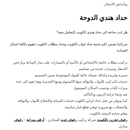
وبأرخص الاسعار.
حداد هندي الدوحة
هل انت بحاجة الى حداد هندي الكويت للتعامل معه؟
شركتنا تضمن لكم خدمة حداد ابواب الكويت وحداد مظلات الكويت ليقوم بكافة اعمال
الحدادة:
تركيب مظلات خاصة بالأشخاص أو بالأبنية أو بالسيارات على مدار الساعة وبأرخص
الاسعار وبميزات عديدة من تصاميم
مميزة وفريدة وكذلك ضمانة عالية للمواد الموضوعة ضمن التصميم.
خدمات التركيب للأبواب والنوافذ منها الالمنيوم ومنها الحديدية وهذا يعود الى عدة
ميزات للباب وحسب المكان الموضوع
فيه وتبعا لرغبة الزبون وبالتأكيد.
كما ونوفر من قبل حداد ايراني الكويت خدمات الصيانة والاصلاح للأبواب والنوافذ
والمضلات مع ضرورة توفير قطع غيار مناسبة.
معلم حدادة الدوحة بالكويت
رفوف تخزين بالكويت
شركة تركيب
رفوف حديد
للمخازن –
أرفف منزلية
–
رفوف
منازل.