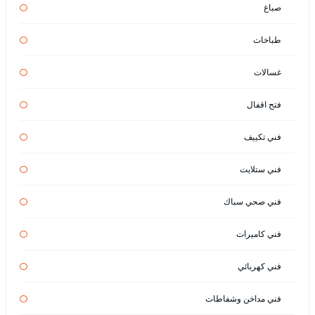
صباغ
طباخات
غسالات
فتح اقفال
فني تكييف
فني ستلايت
فني صحي سباك
فني كاميرات
فني كهربائي
فني مداخن وشفاطات