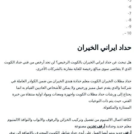
5-
6-
7-
8- .
9- .
10 – .
حداد ايراني الخيران
هل تبحث عن حداد ايراني الخيران بالكويت الرخيص؟ لن تجد أرخص من فني حداد الكويت
الذي لا يتقاضى سوى مبالغ رخيصة للغاية مقارنة بالشركات الأخرى،
حداد مظلات الخيران الكويت معلم حدادة هندي الخيران من ضمن الكوادر العاملة في
شركتنا والذي يقدم عمل مميز ورخيص ولا يمكن للأشخاص العاديين القيام به انما
يحتاج إلى ورشات حداد مظلات الكويت واجهزة ومعدات ومواد اولية منتقاة من خبرة
الفني، حيث يتم ذات النوعيات
الممتازة والمكفولة.
لكافة اعمال الالمنيوم من تفصيل وتركيب الخزائن والرفوف والابواب والنوافذ الالمنيوم
معلم حديد وحدادة
أرفف تخزين
مصنوعة
أرفف
حديد ويتم أيضا العمل على أيدي حداد شاطر الكويت المحترف بالاضافة الى توفر