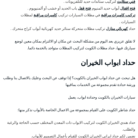
فني ستلايت
لتركيب ستاندات حديد للتلفزيونات .
فتح اقفال
أبواب حديد المنيوم
فتح قفل
باب الحديد أو خشب أو ألمنيويوم .
تركيب كاميرات مراقبة
في مظلات السيارات تركيب
كاميرات مراقبة
لمظلات
السيارات .
حداد
كهربائي منازل
تركيب مظلات متحركة ستائر حديد كهربائية أبواب كراج متحرك .
لا تقلق عزيزي بعد اليوم من مشكلة البحث عن مكان او الالتزام بمكان معين لوضع
سيارتك فيها، حداد مظلات الكويت لتركيب المظلات متواجد بالخدمة دائما.
حداد ابواب الخيران
هل تبحث عن حداد ابواب الخيران بالكويت؟ إذا توقف عن البحث وعليك بالاتصال بنا وطلب
ورشة حدادة تقدم مجموعة من الخدمات بماقيها
سيارات الخيران بالكويت وحدادة ابواب، يعمل
حداد شاطر الكويت على القيام بمجموعة من الاعمال الخاصة بالأبواب نذكر منها:
حداد هندي الخيران الكويت لتركيب الابواب ذات المعدن المختلف حسب الحاجة والرغبة
والطلب.
نضمن لكم حداد ايراني الخيران الكويت للقيام بأعمال التصميم للأبواب.