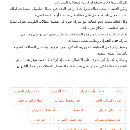
للمكان سواء كان حديقه او كانت المظلات للسيارات.
ولكن للأسف الشديد هناك شركات لا تراعي الدقة في اعمال تفاصيل المظلات، لذلك
يفاجأ العميل بأنه قد حصل على مظلة غير مناسبة أو منتقصة لشيء.
وكل فعلك نتيجة عدم التعامل مع شركة خبره في تفصيل مظلات الكويت، تعرف تماما
ما هو المناسب للمكان من مظلات.
لذلك اذا كنت قد عانيت من هذه المشكلات ما عليك سوى ان تتواصل معنا في
شركة
حداد الخيران
وتطلب تفصيل مظلات.
وسوف يتم عمل المعاينة الضروريه للمكان المراد تركيب وتفصيل المظلات له، وبعد
ذلك تبدأ عملية التنفيذ.
وبامكان العميل ان يشرف على الاعمال بنفسه إذا اراد ذلك، حيث نوفر هذه الميزه
للساده العملاء لكي يطمئن على سير عملية التفصيل للمظلات من
حداد الخيران
.
حداد
حداد أبواب الخيران
حداد الخيران
حداد ايراني الخيران
حداد باكستاني الخيران
حداد تفصيل مظلات
حداد شاطر ورخيص
حداد عام الخيران
حداد مظلات
حداد مظلات الخيران
حداد مظلات سيارات
حداد هندي الخيران
رقم حداد
فني حداد الخيران
معلم حداد الخيران