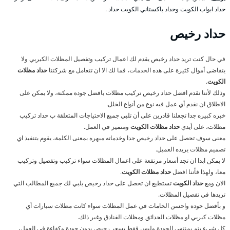
حداد ابواب الكويت وحداد باكستاني الكويت حداد .
حداد رخيص
في حال كنت تريد حداد رخيص يقدم لك اعمال تركيب وتفصيل المظلات الكيربي ولا
يتقاضى أموال كثيرة على هذه الخدمات، فما لك الا ان تتعامل مع شركتنا
حداد مظلات
الكويت
.
وذلك لأننا نقدم افضل حداد رخيص تركيب مظلات بافضل جودة ممكنة، ولا يمكن على
الاطلاق ان نقدم أي عمل فيه نوع من أنواع الخلل.
خبره كبيره جدا تجعلنا قادرين على أن تلبي جميع الاحتياجات المتعلقة ب حداد تركيب
مظلات، على أيدي
حداد مظلات الكويت
ومتميز في العمل.
معنى سوف تحصل على حداد رخيص جدا وخدماته مبهره بمعنى الكلمة، يقوم بتنفيذ اي
تصميم مظلات يريده العميل.
لا يمكن ابدا ان تجد أسعار مرتفعة على اعمال المظلات سواء تركيب وتفصيل وتركيب
معا، ولهذا فأننا افضل
حداد مظلات الكويت
.
الان ومع
حداد الكويت
تستطيع ان تحصل على حداد رخيص يلبي لك جميع المطالب التي
تريدها في تفصيل المظلات.
و بأفضل جودة واحسن الخامات في عمل المظلات سواء كانت مظلات سيارات أي
مظلات كيربي او مظلات الحدائق ومظلات الفنادق وغير ذلك.
كل شيء يتم بمنتهى الجودة وليس فقط بسعر رخيص بدون جودة وكفاءة في العمل،