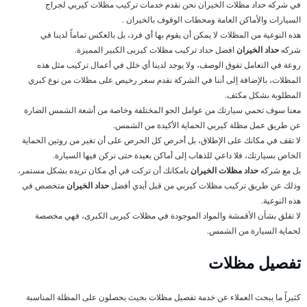
في شركه حداد مظلات الخيران نحن نقدم خدمات تركيب مظلات كيربي لجراج
السيارات والأماكن العامة ومحطات الوقوف بالخيران .
هذه النوعية من المظلات لا يمكن أن يقوم بها أي فرد، بل بالعكس تماماً لدينا في
شركه
حداد الخيران
افضل حداد تركيب مظلات كيربى الكبير المميزة.
روعة في التعامل تفوق الوصف، ولا يوجد لدينا أي خلل في أعمال تركيب مثل هذه
المظلات، بالإضافة إلى أننا في الشركة نقدم سعر رخيص على مظلات من نوع كبري
المطلوبة بشكل مكثف.
معنا سوف تحمي سيارتك من عوامل الجو المختلفة وخاصة من أشعة الشمس الضارة
عن طريق عمل مظلة كيربي الحماية الأكيدة من الشمس.
لا تقف في مكانك على الإطلاق، بل أحرص كل الحرص على أن تغير من روتين الحماية
الخاص بسيارتك، فلا داعي للذهاب إلى أماكن بعيدة حتى تركن فيها السيارة.
بل مع شركه
حداد مظلات الخيران
بامكانك أن تركت في أي مكان تريده بشكل مستمر،
وذلك عن طريق تركيب مظلات كيربي من قبل أيدي أفضل
حداد الخيران
متخصص في
هذه النوعية.
لا تقلق بشأن الأقمشة والمواد الموجودة في مظلات كيربى الكبرى، فهي مخصصة
لحماية السيارة من الشمس.
تفصيل مظلات
كثيراً ما يبحث العملاء عن خدمة تفصيل مظلات بحيث يحصلون على المظلة المناسبة