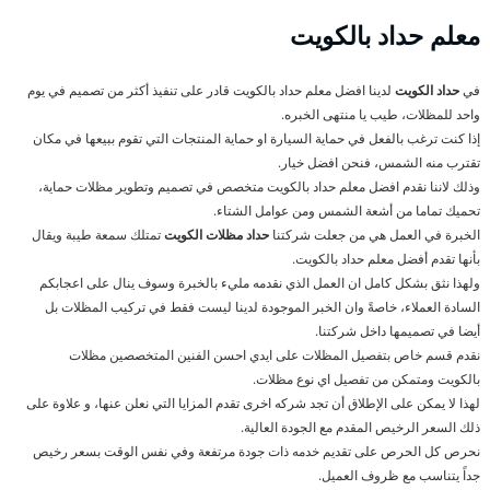
معلم حداد بالكويت
في
حداد الكويت
لدينا افضل معلم حداد بالكويت قادر على تنفيذ أكثر من تصميم في يوم
واحد للمظلات، طيب يا منتهى الخبره.
إذا كنت ترغب بالفعل في حماية السيارة او حماية المنتجات التي تقوم ببيعها في مكان
تقترب منه الشمس، فنحن افضل خيار.
وذلك لاننا نقدم افضل معلم حداد بالكويت متخصص في تصميم وتطوير مظلات حماية،
تحميك تماما من أشعة الشمس ومن عوامل الشتاء.
الخبرة في العمل هي من جعلت شركتنا
حداد مظلات الكويت
تمتلك سمعة طيبة ويقال
بأنها تقدم أفضل معلم حداد بالكويت.
ولهذا نثق بشكل كامل ان العمل الذي نقدمه مليء بالخبرة وسوف ينال على اعجابكم
السادة العملاء، خاصةً وان الخبر الموجودة لدينا ليست فقط في تركيب المظلات بل
أيضا في تصميمها داخل شركتنا.
نقدم قسم خاص بتفصيل المظلات على ايدي احسن الفنين المتخصصين مظلات
بالكويت ومتمكن من تفصيل اي نوع مظلات.
لهذا لا يمكن على الإطلاق أن تجد شركه اخرى تقدم المزايا التي نعلن عنها، و علاوة على
ذلك السعر الرخيص المقدم مع الجودة العالية.
نحرص كل الحرص على تقديم خدمه ذات جودة مرتفعة وفي نفس الوقت بسعر رخيص
جداً يتناسب مع ظروف العميل.