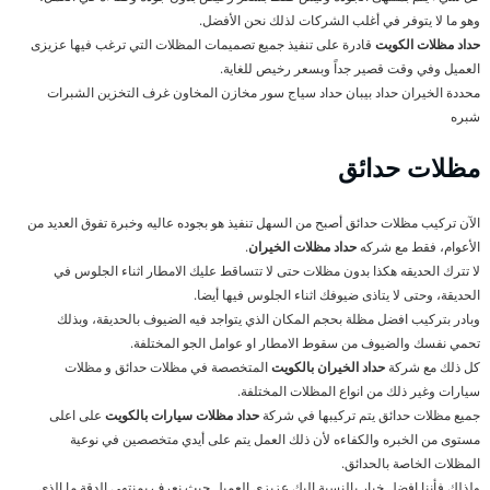
وهو ما لا يتوفر في أغلب الشركات لذلك نحن الأفضل.
حداد مظلات الكويت
قادرة على تنفيذ جميع تصميمات المظلات التي ترغب فيها عزيزى
العميل وفي وقت قصير جداً وبسعر رخيص للغاية.
محددة الخيران حداد بيبان حداد سياج سور مخازن المخاون غرف التخزين الشبرات
شبره
مظلات حدائق
الآن تركيب مظلات حدائق أصبح من السهل تنفيذ هو بجوده عاليه وخبرة تفوق العديد من
الأعوام، فقط مع شركه
حداد مظلات الخيران
.
لا تترك الحديقه هكذا بدون مظلات حتى لا تتساقط عليك الامطار اثناء الجلوس في
الحديقة، وحتى لا يتاذى ضيوفك اثناء الجلوس فيها أيضا.
وبادر بتركيب افضل مظلة بحجم المكان الذي يتواجد فيه الضيوف بالحديقة، وبذلك
تحمي نفسك والضيوف من سقوط الامطار او عوامل الجو المختلفة.
كل ذلك مع شركة
حداد الخيران بالكويت
المتخصصة في مظلات حدائق و مظلات
سيارات وغير ذلك من انواع المظلات المختلفة.
جميع مظلات حدائق يتم تركيبها في شركة
حداد مظلات سيارات بالكويت
على اعلى
مستوى من الخبره والكفاءه لأن ذلك العمل يتم على أيدي متخصصين في نوعية
المظلات الخاصة بالحدائق.
ولذلك فأننا افضل خيار بالنسبة إليك عزيزي العميل حيث نعرف بمنتهى الدقة ما الذي