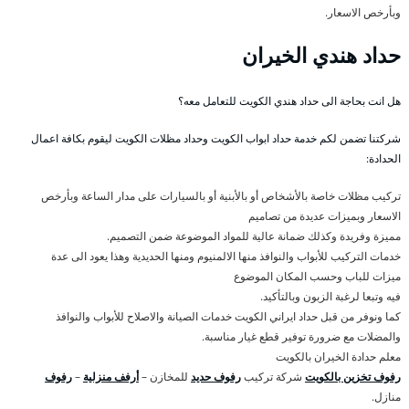
وبأرخص الاسعار.
حداد هندي الخيران
هل انت بحاجة الى حداد هندي الكويت للتعامل معه؟
شركتنا تضمن لكم خدمة حداد ابواب الكويت وحداد مظلات الكويت ليقوم بكافة اعمال
الحدادة:
تركيب مظلات خاصة بالأشخاص أو بالأبنية أو بالسيارات على مدار الساعة وبأرخص
الاسعار وبميزات عديدة من تصاميم
مميزة وفريدة وكذلك ضمانة عالية للمواد الموضوعة ضمن التصميم.
خدمات التركيب للأبواب والنوافذ منها الالمنيوم ومنها الحديدية وهذا يعود الى عدة
ميزات للباب وحسب المكان الموضوع
فيه وتبعا لرغبة الزبون وبالتأكيد.
كما ونوفر من قبل حداد ايراني الكويت خدمات الصيانة والاصلاح للأبواب والنوافذ
والمضلات مع ضرورة توفير قطع غيار مناسبة.
معلم حدادة الخيران بالكويت
رفوف تخزين بالكويت
شركة تركيب
رفوف حديد
للمخازن –
أرفف منزلية
–
رفوف
منازل.