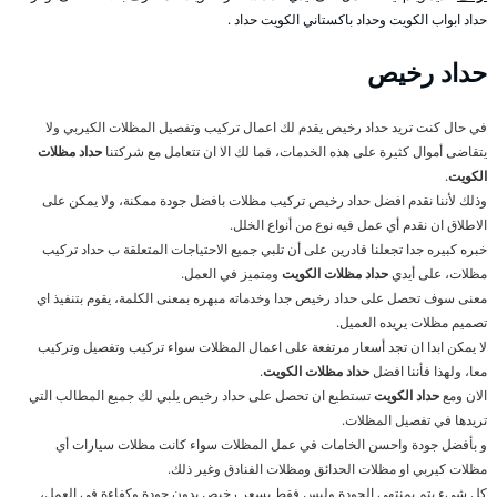
حداد ابواب الكويت وحداد باكستاني الكويت حداد .
حداد رخيص
في حال كنت تريد حداد رخيص يقدم لك اعمال تركيب وتفصيل المظلات الكيربي ولا
يتقاضى أموال كثيرة على هذه الخدمات، فما لك الا ان تتعامل مع شركتنا
حداد مظلات
الكويت
.
وذلك لأننا نقدم افضل حداد رخيص تركيب مظلات بافضل جودة ممكنة، ولا يمكن على
الاطلاق ان نقدم أي عمل فيه نوع من أنواع الخلل.
خبره كبيره جدا تجعلنا قادرين على أن تلبي جميع الاحتياجات المتعلقة ب حداد تركيب
مظلات، على أيدي
حداد مظلات الكويت
ومتميز في العمل.
معنى سوف تحصل على حداد رخيص جدا وخدماته مبهره بمعنى الكلمة، يقوم بتنفيذ اي
تصميم مظلات يريده العميل.
لا يمكن ابدا ان تجد أسعار مرتفعة على اعمال المظلات سواء تركيب وتفصيل وتركيب
معا، ولهذا فأننا افضل
حداد مظلات الكويت
.
الان ومع
حداد الكويت
تستطيع ان تحصل على حداد رخيص يلبي لك جميع المطالب التي
تريدها في تفصيل المظلات.
و بأفضل جودة واحسن الخامات في عمل المظلات سواء كانت مظلات سيارات أي
مظلات كيربي او مظلات الحدائق ومظلات الفنادق وغير ذلك.
كل شيء يتم بمنتهى الجودة وليس فقط بسعر رخيص بدون جودة وكفاءة في العمل،