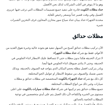
وهو ما لا يتوفر في أغلب الشركات لذلك نحن الأفضل.
حداد مظلات الكويت
قادرة على تنفيذ جميع تصميمات المظلات التي ترغب فيها عزيزى
العميل وفي وقت قصير جداً وبسعر رخيص للغاية.
محددة الجهراء حداد بيبان حداد سياج سور مخازن المخاون غرف التخزين الشبرات
شبره
مظلات حدائق
الآن تركيب مظلات حدائق أصبح من السهل تنفيذ هو بجوده عاليه وخبرة تفوق العديد من
الأعوام، فقط مع شركه
حداد مظلات الجهراء
.
لا تترك الحديقه هكذا بدون مظلات حتى لا تتساقط عليك الامطار اثناء الجلوس في
الحديقة، وحتى لا يتاذى ضيوفك اثناء الجلوس فيها أيضا.
وبادر بتركيب افضل مظلة بحجم المكان الذي يتواجد فيه الضيوف بالحديقة، وبذلك
تحمي نفسك والضيوف من سقوط الامطار او عوامل الجو المختلفة.
كل ذلك مع شركة
حداد الجهراء بالكويت
المتخصصة في مظلات حدائق و مظلات
سيارات وغير ذلك من انواع المظلات المختلفة.
جميع مظلات حدائق يتم تركيبها في شركة
حداد مظلات سيارات بالكويت
على اعلى
مستوى من الخبره والكفاءه لأن ذلك العمل يتم على أيدي متخصصين في نوعية
المظلات الخاصة بالحدائق.
ولذلك فأننا افضل خيار بالنسبة إليك عزيزي العميل حيث نعرف بمنتهى الدقة ما الذي