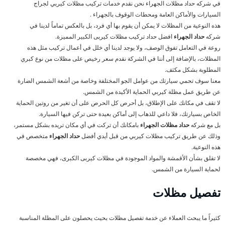
في شركه حداد مظلات الجهراء نحن نقدم خدمات تركيب مظلات كيربي لجراج
السيارات والأماكن العامة ومحطات الوقوف بالجهراء .
هذه النوعية من المظلات لا يمكن أن يقوم بها أي فرد، بل بالعكس تماماً لدينا في
شركه
حداد الجهراء
افضل حداد تركيب مظلات كيربى الكبير المميزة.
روعة في التعامل تفوق الوصف، ولا يوجد لدينا أي خلل في أعمال تركيب مثل هذه
المظلات، بالإضافة إلى أننا في الشركة نقدم سعر رخيص على مظلات من نوع كبري
المطلوبة بشكل مكثف.
معنا سوف تحمي سيارتك من عوامل الجو المختلفة وخاصة من أشعة الشمس الضارة
عن طريق عمل مظلة كيربي الحماية الأكيدة من الشمس.
لا تقف في مكانك على الإطلاق، بل أحرص كل الحرص على أن تغير من روتين الحماية
الخاص بسيارتك، فلا داعي للذهاب إلى أماكن بعيدة حتى تركن فيها السيارة.
بل مع شركه
حداد مظلات الجهراء
بامكانك أن تركت في أي مكان تريده بشكل مستمر،
وذلك عن طريق تركيب مظلات كيربي من قبل أيدي أفضل
حداد الجهراء
متخصص في
هذه النوعية.
لا تقلق بشأن الأقمشة والمواد الموجودة في مظلات كيربى الكبرى، فهي مخصصة
لحماية السيارة من الشمس.
تفصيل مظلات
كثيراً ما يبحث العملاء عن خدمة تفصيل مظلات بحيث يحصلون على المظلة المناسبة