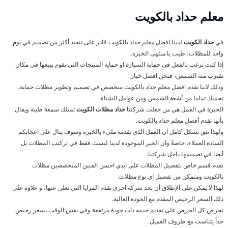
معلم حداد بالكويت
في
حداد الكويت
لدينا افضل معلم حداد بالكويت قادر على تنفيذ أكثر من تصميم في يوم
واحد للمظلات، طيب يا منتهى الخبره.
إذا كنت ترغب بالفعل في حماية السيارة او حماية المنتجات التي تقوم ببيعها في مكان
تقترب منه الشمس، فنحن افضل خيار.
وذلك لاننا نقدم افضل معلم حداد بالكويت متخصص في تصميم وتطوير مظلات حماية،
تحميك تماما من أشعة الشمس ومن عوامل الشتاء.
الخبرة في العمل هي من جعلت شركتنا
حداد مظلات الكويت
تمتلك سمعة طيبة ويقال
بأنها تقدم أفضل معلم حداد بالكويت.
ولهذا نثق بشكل كامل ان العمل الذي نقدمه مليء بالخبرة وسوف ينال على اعجابكم
السادة العملاء، خاصةً وان الخبر الموجودة لدينا ليست فقط في تركيب المظلات بل
أيضا في تصميمها داخل شركتنا.
نقدم قسم خاص بتفصيل المظلات على ايدي احسن الفنين المتخصصين مظلات
بالكويت ومتمكن من تفصيل اي نوع مظلات.
لهذا لا يمكن على الإطلاق أن تجد شركه اخرى تقدم المزايا التي نعلن عنها، و علاوة على
ذلك السعر الرخيص المقدم مع الجودة العالية.
نحرص كل الحرص على تقديم خدمه ذات جودة مرتفعة وفي نفس الوقت بسعر رخيص
جداً يتناسب مع ظروف العميل.