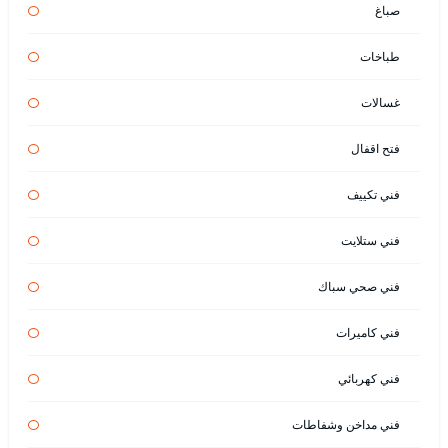
صباغ
طباخات
غسالات
فتح اقفال
فني تكييف
فني ستلايت
فني صحي سباك
فني كاميرات
فني كهربائي
فني مداخن وشفاطات