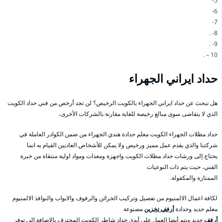
5-
6-
7-
8- .
9- .
10 – .
حداد ايراني الجهراء
هل تبحث عن حداد ايراني الجهراء بالكويت الرخيص؟ لن تجد أرخص من فني حداد الكويت
الذي لا يتقاضى سوى مبالغ رخيصة للغاية مقارنة بالشركات الأخرى،
حداد مظلات الجهراء الكويت معلم حدادة هندي الجهراء من ضمن الكوادر العاملة في
شركتنا والذي يقدم عمل مميز ورخيص ولا يمكن للأشخاص العاديين القيام به انما
يحتاج إلى ورشات حداد مظلات الكويت واجهزة ومعدات ومواد اولية منتقاة من خبرة
الفني، حيث يتم ذات النوعيات
الممتازة والمكفولة.
لكافة اعمال الالمنيوم من تفصيل وتركيب الخزائن والرفوف والابواب والنوافذ الالمنيوم
معلم حديد وحدادة
أرفف تخزين
مصنوعة
أرفف
حديد ويتم أيضا العمل على أيدي حداد شاطر الكويت المحترف بالاضافة الى توفر