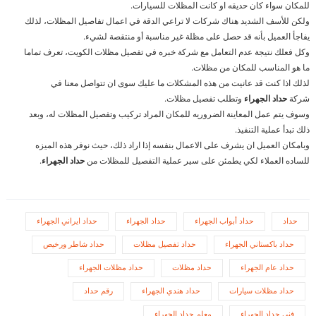
للمكان سواء كان حديقه او كانت المظلات للسيارات.
ولكن للأسف الشديد هناك شركات لا تراعي الدقة في اعمال تفاصيل المظلات، لذلك
يفاجأ العميل بأنه قد حصل على مظلة غير مناسبة أو منتقصة لشيء.
وكل فعلك نتيجة عدم التعامل مع شركة خبره في تفصيل مظلات الكويت، تعرف تماما
ما هو المناسب للمكان من مظلات.
لذلك اذا كنت قد عانيت من هذه المشكلات ما عليك سوى ان تتواصل معنا في
شركة
حداد الجهراء
وتطلب تفصيل مظلات.
وسوف يتم عمل المعاينة الضروريه للمكان المراد تركيب وتفصيل المظلات له، وبعد
ذلك تبدأ عملية التنفيذ.
وبامكان العميل ان يشرف على الاعمال بنفسه إذا اراد ذلك، حيث نوفر هذه الميزه
للساده العملاء لكي يطمئن على سير عملية التفصيل للمظلات من
حداد الجهراء
.
حداد
حداد أبواب الجهراء
حداد الجهراء
حداد ايراني الجهراء
حداد باكستاني الجهراء
حداد تفصيل مظلات
حداد شاطر ورخيص
حداد عام الجهراء
حداد مظلات
حداد مظلات الجهراء
حداد مظلات سيارات
حداد هندي الجهراء
رقم حداد
فني حداد الجهراء
معلم حداد الجهراء