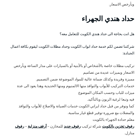
وبأرخص الاسعار.
حداد هندي الجهراء
هل انت بحاجة الى حداد هندي الكويت للتعامل معه؟
شركتنا تضمن لكم خدمة حداد ابواب الكويت وحداد مظلات الكويت ليقوم بكافة اعمال
الحدادة:
تركيب مظلات خاصة بالأشخاص أو بالأبنية أو بالسيارات على مدار الساعة وبأرخص
الاسعار وبميزات عديدة من تصاميم
مميزة وفريدة وكذلك ضمانة عالية للمواد الموضوعة ضمن التصميم.
خدمات التركيب للأبواب والنوافذ منها الالمنيوم ومنها الحديدية وهذا يعود الى عدة
ميزات للباب وحسب المكان الموضوع
فيه وتبعا لرغبة الزبون وبالتأكيد.
كما ونوفر من قبل حداد ايراني الكويت خدمات الصيانة والاصلاح للأبواب والنوافذ
والمضلات مع ضرورة توفير قطع غيار مناسبة.
معلم حدادة الجهراء بالكويت
رفوف تخزين بالكويت
شركة تركيب
رفوف حديد
للمخازن –
أرفف منزلية
–
رفوف
منازل.