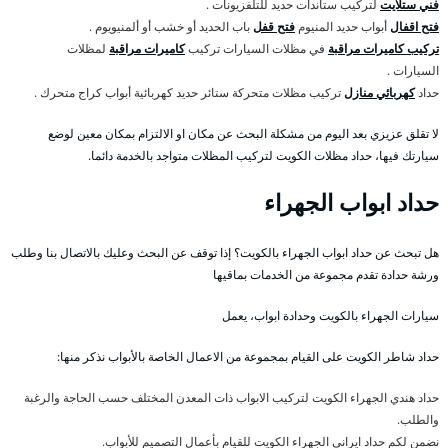
فني ستلايت
لتركيب ستاندات حديد للتلفزيونات .
فتح اقفال
أبواب حديد المنيوم
فتح قفل
باب الحديد أو خشب أو ألمنيويوم .
تركيب كاميرات مراقبة
في مظلات السيارات تركيب
كاميرات مراقبة
لمظلات
السيارات .
حداد
كهربائي منازل
تركيب مظلات متحركة ستائر حديد كهربائية أبواب كراج متحرك .
لا تقلق عزيزي بعد اليوم من مشكلة البحث عن مكان او الالتزام بمكان معين لوضع
سيارتك فيها، حداد مظلات الكويت لتركيب المظلات متواجد بالخدمة دائما.
حداد ابواب الجهراء
هل تبحث عن حداد ابواب الجهراء بالكويت؟ إذا توقف عن البحث وعليك بالاتصال بنا وطلب
ورشة حدادة تقدم مجموعة من الخدمات بماقيها
سيارات الجهراء بالكويت وحدادة ابواب، يعمل
حداد شاطر الكويت على القيام بمجموعة من الاعمال الخاصة بالأبواب نذكر منها:
حداد هندي الجهراء الكويت لتركيب الابواب ذات المعدن المختلف حسب الحاجة والرغبة
والطلب.
نضمن لكم حداد ايراني الجهراء الكويت للقيام بأعمال التصميم للأبواب.