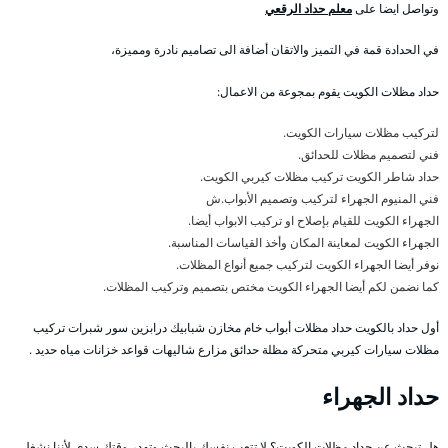
وتواصل ايضا على
معلم حداد الرقعي
في الحدادة قمة في التميز والاتقان أضافة الى تصاميم نادرة ومميزة،
حداد مظلات الكويت يقوم بمجوعة من الاعمال:
لتركيب مظلات سيارات الكويت.
فني لتصميم مظلات للحدائق.
حداد شاطر الكويت تركيب مظلات كيربي الكويت.
فني المنيوم الجهراء لتركيب وتصميم الأبواب.ش
الجهراء الكويت للقيام بإصلاح او تركيب الابواب أيضا.
الجهراء الكويت لمعاينة المكان وأخذ القياسات المناسبة.
نوفر أيضا الجهراء الكويت لتركيب جميع أنواع المظلات.
كما نضمن لكم أيضا الجهراء الكويت مختص بتصميم وتركيب المظلات.
أول حداد بالكويت حداد مظلات أبواب خام مخازن شبابيك درابزين سور شبرات تركيب
مظلات سيارات كيربي متحركة مظلة حدائق مزارع شاليهات قواعد خزانات مياه حديد .
حداد الجهراء
هل تبحث عن حداد مظلات الكويت؟ لا تتعب نفسك بالبحث وتهدر وقتك سدى لأننا نشغل