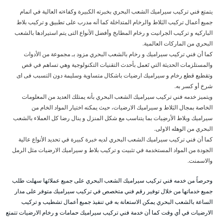
يتمتع فني تركيب سيراميك الشعب البحري بخبرته الكبيرة وكفاءته العالية في اتمام
جميع أعمال تركيب البَلاط والرخام المتداخلة كما أنه مدرب على تطبيق و تركيب بلاط
الباركيه و تركيب الجرانيت و رخام المطابخ وأفضل الأنواع التى يتم استيرادها بالشعب
البحري من الماركات العالمية.
كما أن فني تركيب سيراميك و رخام بالشعب البحري مزود بـ مجموعة من الأدوات
والمستلزمات الحديثة التي تَعمل بأحدث التقنيات التكنولوجية وهي تساهم في قص
وتقطيع قطع رخام و سيراميك ارضيات باشكال متساوية وسليمة دون التسبب فى اى
شرخ أو كسر به.
ويتميز خدمه فني تركيب سيراميك الشعب البحري بأنه يمتلك العديد من المعلومات
الخاصة بمجال البَلاط و سيراميك الارضيات، حيث يمكنه اختيار المواد الخام من
سيراميك وبلاط الأرضِيات بما يتناسب مع شكل المنزل و ينال رضا كل العملاء بالشعب
البحري من الوهله الاولى.
كما أن فني تركيب سيراميك الشعب البحري لديه خبرة كبيرة في تحديد الأنواع عالية
الجودة من المواد المستخدمة في تثبيت و تركيب بلاط و سيراميك الارضيات مثل الرمل
والاسمنت.
وحرصاً من خدمه فني تركيب سيراميك الشعب البحري على جميع عملائها سهلت طلب
جميع خدماتها من خلال توفير رقم فني متخصص في تركيب سيراميك متوفر على مدار
الساعة بالشعب البحري يمكن الاستعانة به في تنفيذ جميع أعمال تشطيب و تركيب
الارضيات في أي وقت كما أن خدمة فني تركيب سيراميك حمامات و رخام الارضيات تتمتع