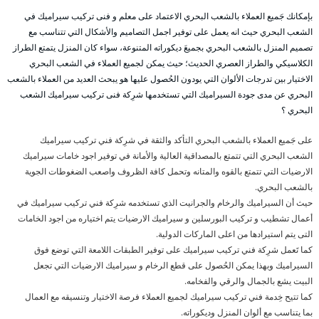
بإمكانك جَميع العملاء بالشعب البحري الاعتماد على معلم و فنى تركيب سيراميك في
الشعب البحري حيث انه يعمل على توفير اجمل التصاميم والأشكال التي تتناسب مع
تصميم المنزل بالشعب البحري بجميعَ ديكوراته المتنوعة، سواء كان المنزل يتمتع الطراز
الكلاسيكي والطراز العصري الحديث؛ حيث يمكن لجميع العملاء في الشعب البحري
الاختيار بين تدرجات الألوان التي يودون الحُصول عليها هو يبحث العديد من العملاء بالشعب
البحري عن مدى جودة السيراميك التي تستخدمها شرِكة فنى تركيب سيراميك الشعب
البحري ؟
على جَميع العملاء بالشعب البحري التأكد والثقة في شرِكة فني تركيب سيراميك
الشعب البحري التي تتمتع بالمصداقية العالية والأمانة في توفير اجود خامات سيراميك
الارضيات التي تتمتع بالقوه والمتانه وتحمل كافة الظروف واصعب الضغوطات الجوية
بالشعب البحري.
حيث أن السيراميك والرخام والجرانيت الذي تستخدمه شرِكة فني تركيب سيراميك في
أعمال تشطيب و تركيب البورسلين و سيراميك الارضيات يتم اختياره من اجود الخامات
التى يتم استيرادها من اعلى الماركات الدولية.
كما تَعمل شرِكة فني تركيب سيراميك على توفير الطبقات اللامعة التي توضع فوق
السيراميك وبهذا يمكن الحُصول على قطع الرخام و سيراميك الارضيات التي تجعل
البيت يشع بالجمال والرقي والفخامه.
كما تتيح خِدمة فني تركيب سيراميك لجميع العملاء فرصة الاختيار وتنسيقه مع العمال
بما يتناسب مع ألوان المنزل وديكوراته.