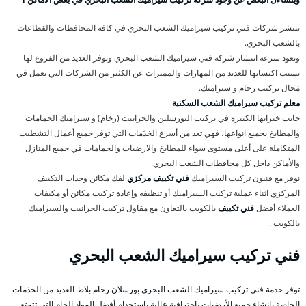
تنتشر شركات فني تركيب سيراميك الشعب البحري في كافة المحافظات والقطاعات
بالشعب البحري.
وتعود سرعة انتشار شركة فني سيراميك الشعب البحري وتوفر العديد من الفروع لها
بسبب اكتسابها للعديد من المهارات والمميزات عن الكثير من الشركات التي تعمل في
مَجال تركيب رخام و سيراميك.
معلم تركيب سيراميك الشعب السكنية
جانب خبراتها الكبيرة في تركيب البورسلين والجرانيت (رخام) و سيراميك الحمامات
والمطابخ بجميع انواعها، فهي تعد من أسرع الخدَمات التي توفر جميع أعمال التشطيب
المتكاملة على أعلى مستوى سواء للمطابخ والارضيات والحمامات في جميع المنازل
والأماكن داخل كل محافظات الشعب البحري.
نوفر مع فنيون تركيب السيراميك
فني تكييف مركزي
لفك مكائن وحدات التكييف
المركزي اثناء عملية تركيب السيراميك أو تنظيفه وإعادة تركيب مكائن أو مكيفات
العملاء أفضل
فني تكييف
بالكويت بالتعاون مع مقاول تركيب الجرانيت والسيراميك
بالكويت .
فني تركيب سيراميك الشعب البحري
توفر خدمة فني تركيب سيراميك الشعب البحري بورسلان رخام بلاط العديد من الخدَمات
الخاصة بإنشاء جميع الأرضيات باحترافية عالية باستخدام أفضل المواد الخام التي تتمتع