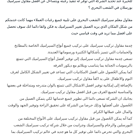
للحيرة عند تحديد الشركة التي توفر له تنفيذ رغبته ويتساءل عن افضل مقاول سيراميك
بورسلان في الشعب البحري ؟
مقاول معلم سيراميك الشعب البحري على تلبية جَميع رغبات العملاء مهما كانت خدمتكم
من شكل المَكان الذي يريد العميل تغيير السيراميك به فكن واثقا دائما انك سوف تحصل
على افضل مما تريد في وقت قياسي حيث
خِدمة مقاول تركيب سيراميك على تركيب جَميع أنوَاع السيراميك الخاصة بالمطابخ
والحمامات التي تتميز بأشكالها الكثيرة ورسوماتها العديدة.
تسعى خِدمة مقاول تركيب سيراميك إلى توفير أفضل أنوَاع السيراميك التي تتمتع
بالرسومات الجذابة بما يتناسب ويتلائم مع ديكور الغرفه
كما يمكن الحُصول على افضل الامكانيات التي تساعد في تغيير الشكل الكامل لغرف
النوم والاطفال على يد اكفأ مقاول تركيب سيراميك.
بالإضافة إلى إمكانية توفير افضل الاشكال التى تتمتع بالوان متدرجه ومتداخلة في بعضها
والمناسبة لجميع الغرف من قبل افضل مقاول تركيب سيراميك.
بجانبك ان الشركة تسعى دائما الى تطوير جَميع خدماتها لكي يتمكن العميل من
الحُصول على أفضلها وذلِك حرصا من الشركة على تحقيق الراحة وتوفير الجهد والوقت
والمال على عملائها الكرام.
كما أنه يمكن الحُصول من قبل مقاول تركيب سيراميك على الأنواع المختلفة من
البورسلين والرخام والسيراميك وجرانيت من خلال شرِكة تركيب سيراميك الشعب
البحري والتي تحرص دائما على توفير كل ما هو جديد في عالم تركيب السيراميك بما