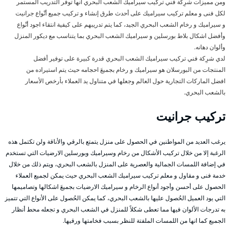
ومن مميزات شرِكة فني تركيب سيراميك الشعب البحري أنها توفر التدريب المستمر
لكل فنى و معلم تركيب سيراميك على أحدث طرق إنشاء و تركيب جميع أنْواع جرانيت
و سيراميك و رخام الشعب البحري الجيد، كما يتم تدريبهم على كيفية انتقاء اجود أنْواع
وأفضل اشكال بلاط بورسلين و سيراميك الشعب البحري بما يتناسب مع ديكور المنزل
وألوان دهانه.
لدي شرِكة فني تركيب سيراميك الشعب البحري قدرة كبيرة على توفير أفضل
المنتجات من البورسلان هو سيراميك و رخام بجميعَ احجامه حيث يتم استيراده من
افضل الماركات التجارية حول العالم وجعلها في متناول يد العملاء بأرخص الأسعار
بالشعب البحري.
تركيب جرانيت
يرغب العديد من المواطنين في الحصول على منزل يتمتع بالرقي والأناقة ولن تكتمل هذه
الرغبة إلا من خلال تركيب الأشكال من رخام وسيراميك وبورسلين الارضيات التي تستخدم
في إضافة اللمسات الجمالية والعصرية على المنزل بالشعب البحري، ويتم ذلك من خلال
خدمة فنى و مقاول و معلم تركيب سيراميك الشعب البحري حيث يمكن لجميع العملاء
الحصول على أحسن وأجود أنواع الرخام و سيراميك الارضيات بجميعَ اشكالها وتصاميمها
التي يود العميل الحُصول عليها بالشعب البحري، كما يمكن الحُصول على الأنواع التي تتميز
به تدرجات الألوان فيها مما تعطى شكلاً للمنزل في الشعب البحري و تجعله محط أنظار
الجميع كما انها من اللمسات الملفتة للنظر بسبب فخامتها ورقيها.