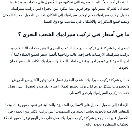
باستخدام أحدث الأساليب العصرية التي تمكنهم من الحُصول على خدَمات بجودة عالية
حيث ان الشركة تتميز بانها توفر فريق عمل مكون من الخبراء فني تركيب سيراميك
مقاول تركيب سيراميك معلم تركيب سيراميك إلى المَكان الخاص بالعميل لمعاينة المكان
وتنفيذ جَميع الديكورات والاشكال التي تتناسب مع ذوق العميل.
ما هي أسعار فني تركيب سيراميك الشعب البحري ؟
تسعى إدارة شرِكة فني تركيب سيراميك الشعب البحري لتوفير خدَمات التشطيب و
تركيب سيراميك الارضيات باحترافيه عاليه وإتاحتها بأفضل سعر لجميع العملاء كما أن
لديها القدرة على توفير اجود وافضل خامات البَلاط والسيراميك بتكلفه قليله مع ضمان
الجوده.
كما أن شرِكة تركيب سيراميك الشعب البحري تَعمل على توفير الكثير من العروض
والخصومات بشكل دوري لكي توفر لجميع العملاء اغتنام الفرصة والحصول على افضل
خدَمات تركيب السيراميك بارخص الاسعار.
بالإضافة إلى حصول العميل على الأساليب المتميزة والمثالية في تنفيذ جَميع رغباته وفقا
للمعايير الخاصة بالجودة بجانب العديد من التسهيلات التي يرغب الكثير من العملاء في
الحُصول عليها مما يجعل شرِكة تركيب سيراميك نعمل على مدار اليوم نوفر لجميع العملاء
الخدَمات المتطورة بجودة عالية.