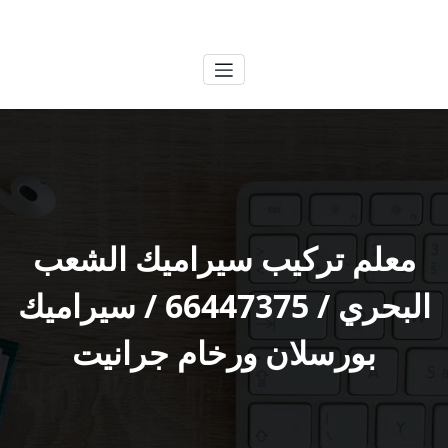
لتجاوز
الكويتية
خدمات وظائف بالكويت
لى
لمحتوى
معلم تركيب سيراميك الشعب
البحري / 66447375 / سيراميك
بورسلان ورخام جرانيت