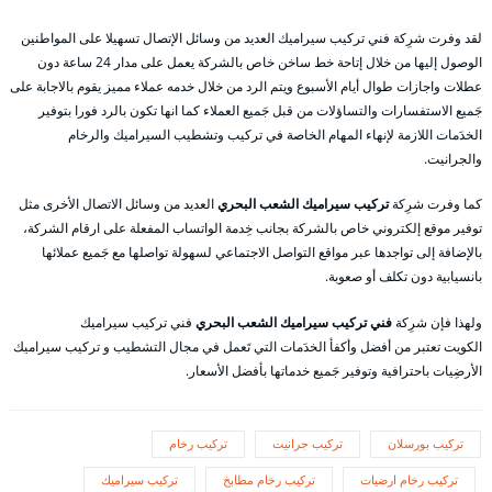
لقد وفرت شرِكة فني تركيب سيراميك العديد من وسائل الإتصال تسهيلا على المواطنين
الوصول إليها من خلال إتاحة خط ساخن خاص بالشركة يعمل على مدار 24 ساعة دون
عطلات واجازات طوال أيام الأسبوع ويتم الرد من خلال خدمه عملاء مميز يقوم بالاجابة على
جَميع الاستفسارات والتساؤلات من قبل جَميع العملاء كما انها تكون بالرد فورا بتوفير
الخدَمات اللازمة لإنهاء المهام الخاصة في تركيب وتشطيب السيراميك والرخام
والجرانيت.
كما وفرت شرِكة
تركيب سيراميك الشعب البحري
العديد من وسائل الاتصال الأخرى مثل
توفير موقع إلكتروني خاص بالشركة بجانب خِدمة الواتساب المفعلة على ارقام الشركة،
بالإضافة إلى تواجدها عبر مواقع التواصل الاجتماعي لسهولة تواصلها مع جَميع عملائها
بانسيابية دون تكلف أو صعوبة.
ولهذا فإن شرِكة
فني تركيب سيراميك الشعب البحري
فني تركيب سيراميك
الكويت تعتبر من أفضل وأكفأ الخدَمات التي تَعمل في مجال التشطيب و تركيب سيراميك
الأرضِيات باحترافية وتوفير جَميع خدماتها بأفضل الأسعار.
تركيب بورسلان
تركيب جرانيت
تركيب رخام
تركيب رخام ارضيات
تركيب رخام مطابخ
تركيب سيراميك