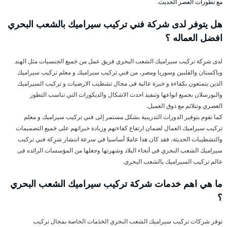
مع تطورات العصر الحديث.
هل يتوفر لدى شركة فني تركيب سيراميك بالشعب البحري
افضل العماله ؟
لدى شرِكة تركيب سيراميك الشعب البحري فريق عمل من جَميع الجنسيات مثل الهند
وباكستان والفلبين وسوريا ومصر، من فني تركيب سيراميك و معلم تركيب سيراميك
الذين يتمتعون بكفاءة و خبرة عالية فى مجال تشطيب الارضيات و تركيب السيراميك
والبورسلان بجميع انواعها وتنفيذ احدث الاشكال والديكورات التي تناسب التطور
العصري وتتلائم مع ذوق العميل.
كما نقوم بتوفير الدورات التدريبية بشكل مستمر إلى فني تركيب سيراميك و معلم
تركيب سيراميك العمال لضمان ارتفاع كفاءتهم وزيادة خبراتهم على جَميع التصميمات
والتشطيبات الحديثة، فقد كان هذا عاملا أساسيا في سرعة انتشار شرِكة فني تركيب
سيراميك الشعب البحري في أنحاء البلاد وشهرتها وجعلها من المؤسسات الرائده فى
عالم تركيب السيراميك بالشعب البحري.
ما هي اهم خدمات شركة تركيب سيراميك الشعب البحري
؟
توفر شركات تركيب سيراميك الشعب البحري الخدَمات الخاصة بمجال تركيب