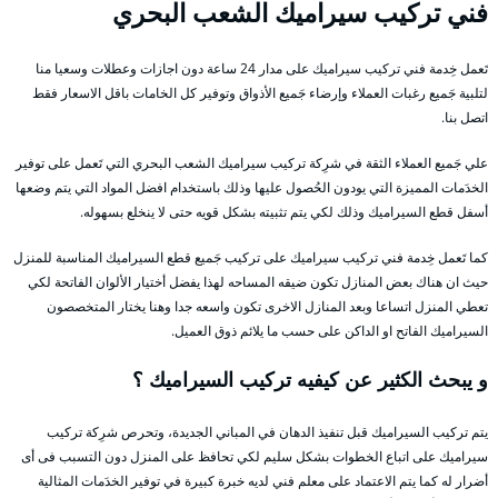
فني تركيب سيراميك الشعب البحري
تَعمل خِدمة فني تركيب سيراميك على مدار 24 ساعة دون اجازات وعطلات وسعيا منا
لتلبية جَميع رغبات العملاء وإرضاء جَميع الأذواق وتوفير كل الخامات باقل الاسعار فقط
اتصل بنا.
علي جَميع العملاء الثقة في شرِكة تركيب سيراميك الشعب البحري التي تَعمل على توفير
الخدَمات المميزة التي يودون الحُصول عليها وذلك باستخدام افضل المواد التي يتم وضعها
أسفل قطع السيراميك وذلك لكي يتم تثبيته بشكل قويه حتى لا ينخلع بسهوله.
كما تَعمل خِدمة فني تركيب سيراميك على تركيب جَميع قطع السيراميك المناسبة للمنزل
حيث ان هناك بعض المنازل تكون ضيقه المساحه لهذا يفضل أختيار الألوان الفاتحة لكي
تعطي المنزل اتساعا وبعد المنازل الاخرى تكون واسعه جدا وهنا يختار المتخصصون
السيراميك الفاتح او الداكن على حسب ما يلائم ذوق العميل.
و يبحث الكثير عن كيفيه تركيب السيراميك ؟
يتم تركيب السيراميك قبل تنفيذ الدهان في المباني الجديدة، وتحرص شرِكة تركيب
سيراميك على اتباع الخطوات بشكل سليم لكي تحافظ على المنزل دون التسبب فى أى
أضرار له كما يتم الاعتماد على معلم فني لديه خبرة كبيرة في توفير الخدَمات المثالية