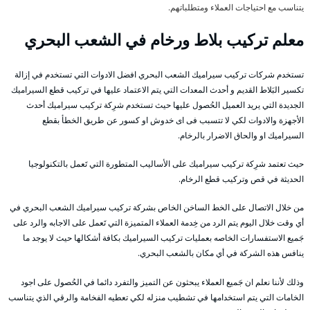
يتناسب مع احتياجات العملاء ومتطلباتهم.
معلم تركيب بلاط ورخام في الشعب البحري
تستخدم شركات تركيب سيراميك الشعب البحري افضل الادوات التي تستخدم في إزالة
تكسير البَلاط القديم و أحدث المعدات التي يتم الاعتماد عليها في تركيب قطع السيراميك
الجديدة التي يريد العميل الحُصول عليها حيث تستخدم شرِكة تركيب سيراميك أحدث
الأجهزة والادوات لكي لا تتسبب فى اى خدوش او كسور عن طريق الخطأ بقطع
السيراميك او والحاق الاضرار بالرخام.
حيث تعتمد شرِكة تركيب سيراميك على الأساليب المتطورة التي تَعمل بالتكنولوجيا
الحديثة في قص وتركيب قطع الرخام.
من خلال الاتصال على الخط الساخن الخاص بشركة تركيب سيراميك الشعب البحري في
أي وقت خلال اليوم يتم الرد من خِدمة العملاء المتميزة التي تَعمل على الاجابه والرد على
جَميع الاستفسارات الخاصه بعمليات تركيب السيراميك بكافة أشكالها حيث لا يوجد ما
ينافس هذه الشركة في أي مكان بالشعب البحري.
وذلك لأننا نعلم ان جَميع العملاء يبحثون عن التميز والتفرد دائما في الحُصول على اجود
الخامات التي يتم استخدامها في تشطيب منزله لكي تعطيه الفخامة والرقي الذي يتناسب