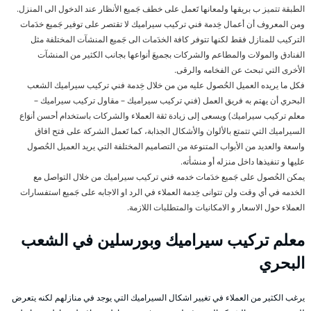
الطبقة تتميز ب بريقها ولمعانها تَعمل على خطف جَميع الأنظار عند الدخول الى المنزل.
ومن المعروف أن أعمال خِدمة فني تركيب سيراميك لا تقتصر على توفير جَميع خدَمات
التركيب للمنازل فقط لكنها تتوفر كافة الخدَمات الى جَميع المنشآت المختلفة مثل
الفنادق والمولات والمطاعم والشركات بجميعَ أنواعها بجانب الكثير من المنشآت
الأخرى التي تبحث عن الفخامه والرقى.
فكل ما يريده العميل الحُصول عليه من من خلال خِدمة فني تركيب سيراميك الشعب
البحري أن يهتم به فريق العمل (فني تركيب سيراميك – مقاول تركيب سيراميك –
معلم تركيب سيراميك) ويسعى إلى زيادة ثقة العملاء والشركات باستخدام أحسن أنوَاع
السيراميك التي تتمتع بالألوان والأشكال الجذابة، كما تَعمل الشركة على فتح افاق
واسعة والعديد من الأبواب المتنوعة من التصاميم المختلفة التي يريد العميل الحُصول
عليها و تنفيذها داخل منزله أو منشأته.
يمكن الحُصول على جَميع خدَمات خدمه فني تركيب سيراميك من خلال التواصل مع
الخدمه في أي وقت ولن تتوانى خِدمة العملاء في الرد او الاجابه على جَميع استفسارات
العملاء حول الاسعار و الامكانيات والمتطلبات اللازمة.
معلم تركيب سيراميك وبورسلين في الشعب
البحري
يرغب الكثير من العملاء في تغيير اشكال السيراميك التي يوجد في منازلهم لكنه يتعرض