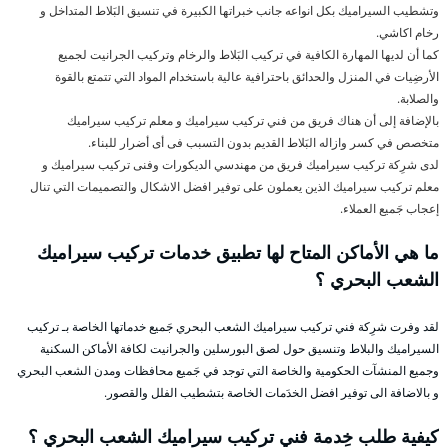
وتشطيب السيراميك بكل انواعه جانب خبراتها الكبيرة في تنسيق البَلاط المتداخل و
رخام اكاشي.
كما أن لديها المهارة الكافية في تركيب البَلاط والرخام وتركيب الجرانيت لجميع
الأرضِيات في المنزل والحدائق باحترافية عالية باستخدام المواد التي تتمتع بالقوة
والصلابة.
بالإضافة إلى أن هناك فريق من فني تركيب سيراميك و معلم تركيب سيراميك
متخصص في كسر وازاله البَلاط القديم بدون التسبب فى أى أضرار للبناء.
لدى شرِكة تركيب سيراميك فريق من مهندسي الديكورات وفنى تركيب سيراميك و
معلم تركيب سيراميك الذين يعملون على توفير افضل الاشكال والتصميمات التي تنال
إعجاب جَميع العملاء.
ما هي الأماكن المتاح لها تطبيق خدمات تركيب سيراميك
الشعب البحري ؟
لقد وفرت شرِكة فني تركيب سيراميك الشعب البحري جَميع خدماتها الخاصة بـ تركيب
السيراميك والبلاط وتنسيق حول لصق البورسلين والجرانيت لكافة الأماكن السكنية
وجميع المنشآت الحكومية والخاصة التي توجد في جَميع محافظات ومدن الشعب البحري
و بالاضافة الى توفير افضل الخدَمات الخاصة بتشطيب الفلل والقصور.
كيفية طلب خِدمة فني تركيب سيراميك الشعب البحري ؟