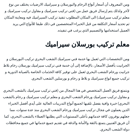
ومن المعروف أن أسعار أنوَاع الرخام والبورسلان و سيراميك الارضيات يختلف من نوع
لآخر ولذلك يتم إرسال فريق عمل من (فنى تركيب سيراميك و مقاول تركيب سيراميك و
معلم تركيب سيراميك) الى المكان المطلوب تنفيذ تركيب السيراميك فيه ومعاينة المكان
ثم تحديد أسعار التكلفة من قبل الخبراء المتخصصين في ذلك طبقا للأنواع التي يريد
العميل استخدامها والتصميم الذي يرغب في تنفيذه.
معلم
تركيب
بورسلان سيراميك
ومن التخصصات التي تَعمل بها خدمة فني سيراميك الشعب البحري تركيب البورسلان و
الجرانيت بأفضل الأسعار، بالإضافة إلى أن خدمة فني تركيب سيراميك بورسلان رخام بلاط
جرانيت ورخام الشعب البحري تَعمل على توفير كافة الخدَمات الخاصة بالصيانة الدورية و
تركيب جميع انواع سيراميك و بلاط و رخام و بورسلين الشعب البحري.
ويتمتع فريق العمل المتخصص في هذا المجال من (فني تركيب سيراميك بالشعب البحري
و مقاول تركيب سيراميك ورخام الشعب البحري و معلم تركيب سيراميك و رخام بالشعب
البحري) خبرة وافية بفضل تلقيها لجميع أنواع التدريبات العالية على أيدي أفضل الخبراء
الذين يعملون في مَجال تركيب سيراميك ورخام الشعب البحري منذ عدة سنوات، مما
جعلهم يوفرون كافة خدماتهم بأعلى المستويات التي يطلبها العملاء بالشعب البحري، كما
أن فريق الفنيين يتمتع بالثقة والأمانة والدقة في تقديم جميع خدماتها في جميع محافظات
دولة الشعب البحري.