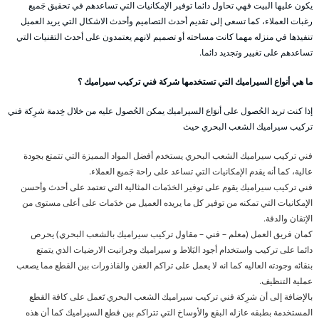
يكون عليها البيت فهي تحاول دائما توفير الإمكانيات التي تساعدهم في تحقيق جَميع
رغبات العملاء، كما تسعى إلى تقديم أحدث التصاميم وأحدث الاشكال التي يريد العميل
تنفيذها في منزله مهما كانت مساحته أو تصميم لانهم يعتمدون على أحدث التقنيات التي
تساعدهم على تغيير وتجديد دائما.
ما هي أنواع السيراميك التي تستخدمها شركة فني تركيب سيراميك ؟
إذا كنت تريد الحُصول على أنوَاع السيراميك يمكن الحُصول عليه من خلال خِدمة شرِكة فني
تركيب سيراميك الشعب البحري حيث
فني تركيب سيراميك الشعب البحري يستخدم أفضل المواد المميزة التي تتمتع بجودة
عالية، كما أنه يقدم الإمكانيات التي تساعد على راحة جَميع العملاء.
فني تركيب سيراميك يقوم على توفير الخدَمات المثالية التي تعتمد على أحدث وأحسن
الإمكانيات التي تمكنه من توفير كل ما يريده العميل من خدَمات على أعلى مستوى من
الإتقان والدقة.
كمان فريق العمل (معلم – فني – مقاول تركيب سيراميك بالشعب البحري) يحرص
دائما على تركيب واستخدام أجود البَلاط و سيراميك وجرانيت الارضيات الذي يتمتع
بنقائه وجودته العاليه كما انه لا يعمل على تراكم العفن والقاذورات بين القطع مما يصعب
عملية التنظيف.
بالإضافة إلى أن شرِكة فني تركيب سيراميك الشعب البحري تَعمل على كافة القطع
المستخدمة بطبقه عازله البقع والأوساخ التي تتراكم بين قطع السيراميك كما أن هذه