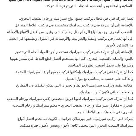
بالصلابة والمتانة ومن أهم هذه الخدَمات التي توفرها الشركة:
تعمل شركة فني في مَجال تركيب جميع انواع سيراميك ورخام الشعب البحري.
بالإضافة إلى أن شركة فني تركيب سيراميك متخصصة فى تركيب البلاط المتداخل
بالشعب البحري، وجميع أنوَاع الرخام مثل رخام اكاشي وغيره من أفضل الأنواع بالإضافة
الى أنها تَعمل في تركيب وتنفيذ والجرانيت والأرضيات في المنزل وتطبيقها في العديد
من الأماكن الأخرى.
بالإضافة إلى أن شرِكة فني تركيب سيراميك تستخدم أجود المواد الخام التي تتميز
بالقوة والمتانة بالشعب البحري، كما انها تستخدم أفضل قطع البلاط التي تتميز بقوتها
وقدرتها على تحمل أصعب الظروف المناخية.
كما أن شرِكة فني تركيب سيراميك بإمكانها تركيب جميع أنواع السيراميك الفاتحة
والداكنة على حسب ما يتماشى مع ذوق العميل.
إمكانية تنفيذ وتركيب سيراميك الحوائط والجدران التي يمكن تنفيذها في المطابخ
والحمامات التي تكون كلها سيراميك.
كما أن شرِكة فني تركيب سيراميك لديها فريق متخصص (فني سيراميك ورخام الشعب
البحري – مقاول سيراميك و رخام الشعب البحري – معلم سيراميك و رخام الشعب
البحري) في خلع وتكسير البلاط القديم.
شرِكة فني تركيب سيراميك فني بورسلان جرانيت بالكويت تستخدم افضل أنْواع
سيراميك الشعب البحري التي تتحمل كافة الأجواء وتعيش لأطول فترة ممكنة.