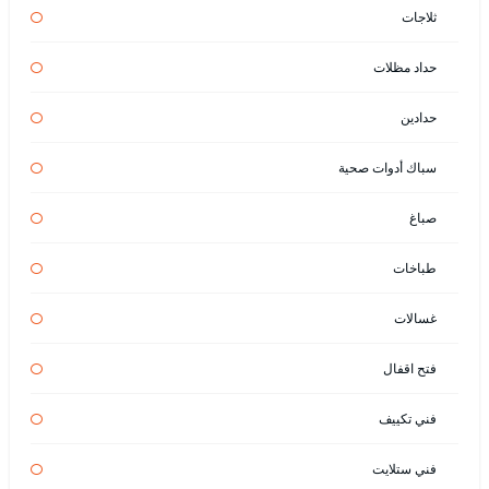
ثلاجات
حداد مظلات
حدادين
سباك أدوات صحية
صباغ
طباخات
غسالات
فتح اقفال
فني تكييف
فني ستلايت