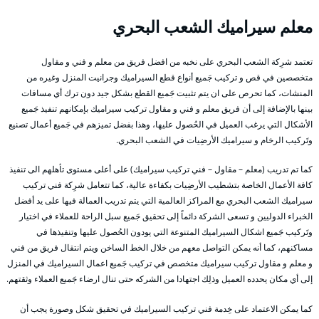
معلم سيراميك الشعب البحري
تعتمد شرِكة الشعب البحري على نخبه من افضل فريق من معلم و فني و مقاول
متخصصين في قص و تركيب جَميع أنواع قطع السيراميك وجرانيت المنزل وغيره من
المنشات، كما تحرص على ان يتم تثبيت جَميع القطع بشكل جيد دون ترك أي مسافات
بينها بالإضافة إلى أن فريق معلم و فني و مقاول تركيب سيراميك بإمكانهم تنفيذ جَميع
الأشكال التي يرغب العميل في الحُصول عليها، وهذا بفضل تميزهم في جَميع أعمال تصنيع
وتَركيب الرخام و سيراميك الأرضِيات في الشعب البحري.
كما تم تدريب (معلم – مقاول – فني تركيب سيراميك) على أعلى مستوى تأهلهم الى تنفيذ
كافة الأعمال الخاصة بتشطيب الأرضِيات بكفاءة عالية، كما تتعامل شرِكة فني تركيب
سيراميك الشعب البحري مع المراكز العالمية التي يتم تدريب العمالة فيها على يد أفضل
الخبراء الدوليين و تسعى الشركة دائماً إلى تحقيق جَميع سبل الراحة للعملاء في اختيار
وتَركيب جَميع اشكال السيراميك المتنوعة التي يودون الحُصول عليها وتنفيذها في
مساكنهم، كما أنه يمكن التواصل معهم من خلال الخط الساخن ويتم انتقال فريق من فني
و معلم و مقاول تركيب سيراميك متخصص في تركيب جَميع اعمال السيراميك في المنزل
إلى أي مكان يحدده العميل وذلِك اجتهادا من الشركه حتى تنال ارضاء جَميع العملاء وثقتهم.
كما يمكن الاعتماد على خِدمة فني تركيب السيراميك في تحقيق شكل وصورة يجب أن