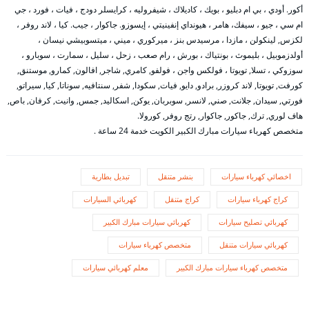
أكور. أودي ، بي ام دبليو ، بويك ، كاديلاك ، شيفروليه ، كرايسلر دودج ، فيات ، فورد ، جي
ام سي ، جيو ، سيفك، هامر ، هيونداي إنفينيتي ، إيسوزو. جاكوار ، جيب. كيا ، لاند روفر ،
لكزس, لينكولن ، مازدا ، مرسيدس بنز ، ميركوري ، ميني ، ميتسوبيشي نيسان ،
أولدزموبيل ، بليموث ، بونتياك ، بورش ، رام صعب ، زحل ، سليل ، سمارت ، سوبارو ،
سوزوكي ، تسلا, تويوتا ، فولكس واجن ، فولفو, كامري, شاجر, افالون, كمارو, موستنق,
كورفت, تويوتا, لاند كروزر, برادو, دايو, فيات, سكودا, شفر, سنتافيه, سوناتا, كيا, سيراتو,
فورتي, سيدان, جلانت, صني, لانسر, سوبربان, يوكن, اسكاليد, جمس, وانيت, كرفان, باص,
هاف لوري, ترك, جاكور, جاكوار, رتج روفر, كورولا.
متخصص كهرباء سيارات مبارك الكبير الكويت خدمة 24 ساعة .
اخصائي كهرباء سيارات
بنشر متنقل
تبديل بطارية
كراج كهرباء سيارات
كراج متنقل
كهربائي السيارات
كهربائي تصليح سيارات
كهربائي سيارات مبارك الكبير
كهربائي سيارات متنقل
متخصص كهرباء سيارات
متخصص كهرباء سيارات مبارك الكبير
معلم كهربائي سيارات