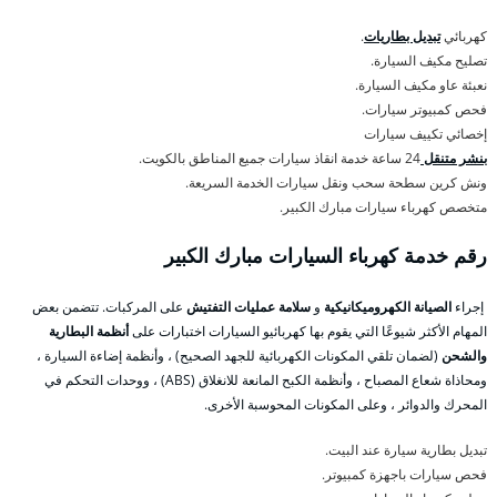
كهربائي
تبديل بطاريات
.
تصليح مكيف السيارة.
نعبئة عاو مكيف السيارة.
فحص كمبيوتر سيارات.
إخصائي تكييف سيارات
بنشر متنقل
24 ساعة خدمة انقاذ سيارات جميع المناطق بالكويت.
ونش كرين سطحة سحب ونقل سيارات الخدمة السريعة.
متخصص كهرباء سيارات مبارك الكبير.
رقم خدمة كهرباء السيارات مبارك الكبير
إجراء
الصيانة الكهروميكانيكية
و
سلامة عمليات التفتيش
على المركبات. تتضمن بعض
المهام الأكثر شيوعًا التي يقوم بها كهربائيو السيارات اختبارات على
أنظمة البطارية
والشحن
(لضمان تلقي المكونات الكهربائية للجهد الصحيح) ، وأنظمة إضاءة السيارة ،
ومحاذاة شعاع المصباح ، وأنظمة الكبح المانعة للانغلاق (ABS) ، ووحدات التحكم في
المحرك والدوائر ، وعلى المكونات المحوسبة الأخرى.
تبديل بطارية سيارة عند البيت.
فحص سيارات باجهزة كمبيوتر.