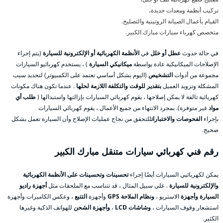
تركيب أنظمة ومعدات جديدة،
القيام بأعمال الصيانة الروتينية والتصليح.
متخصص كهرباء سيارات مبارك الكبير.
في حالة حدوث
عطل أو خلل
في
الأنظمة الكهربائية أو الإلكترونية للسيارة
(يتم إجراء
الإصلاحات الميكانيكية عادة بواسطة
ميكانيكي السيارة
) ، يستخدم كهربائيو السيارات
مجموعة من أدوات
التشخيص
(اليوم بشكل أساسي تعتمد على الكمبيوتر) لتحديد سبب
المشكلة وتزويد العميل
بتقدير للوقت والتكلفة اللازمة لحلها
. عندما تكون هناك مكونات
كهربائية تالفة لا يمكن إصلاحها ، يقوم كهربائي السيارات بإزالتها واستبدالها (
طلب أي
مواد
غير متوفرة). بمجرد الانتهاء من جميع الأعمال ، يقوم كهربائي السيارات
بإجراء
الفحوصات والاختبارات
للتحقق من نجاح عمليات الإصلاح وأن السيارة تعمل بشكل
صحيح.
رقم فني كهربائي سيارات متنقل مبارك الكبير
يمكن لكهربائيي السيارات أيضًا إجراء
تحسينات وتحسينات على الأنظمة الكهربائية
والإلكترونية للسيارة
. على سبيل المثال ، قد تتناسب مع الملحقات مثل
أجهزة راديو
السيارة وأجهزة
الاستريو ،
ونظام الملاحة GPS
وأجهزة
التتبع
، وعكس الكاميرات وأجهزة
استشعار وقوف السيارات ،
وشاشات LCD
،
وأجهزة الشحن
للهواتف الذكية وغيرها
الكثير.