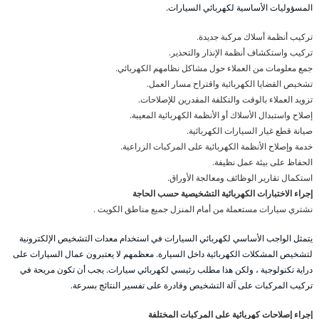
المسؤوليات الأساسية لكهربائي السيارات.
تركيب أنظمة أسلاك مركبة جديدة.
تركيب واستكشاف أنظمة الإنذار والتحذير.
جمع معلومات من العملاء حول مشاكل نظامهم الكهربائي.
تشخيص القضايا الكهربائية واقتراح مسار العمل.
تزويد العملاء بالوقت والتكلفة المقدرين للإصلاحات.
إصلاح واستبدال الأسلاك أو الأنظمة الكهربائية المعيبة.
صيانة قطع غيار السيارات الكهربائية.
خدمة وإصلاح الأنظمة الكهربائية على المركبات الزراعية.
الحفاظ على بيئة عمل نظيفة.
استكمال تقارير الوظائف ومعالجة الأوراق.
إجراء الاختبارات الكهربائية التشخيصية حسب الحاجة
نشتري سيارات مستعملة من أمام المنزل جميع مناطق الكويت .
يتمثل الواجب الأساسي لكهربائي السيارات في استخدام معدات التشخيص الإلكترونية
لتشخيص المشكلات الكهربائية داخل السيارة. معظمهم لا يعتبرون عمال السيارات على
دراية تكنولوجية ، ولكن هذا مطلب رئيسي لكهربائي سيارات. يجب أن تكون مريحة في
تركيب المركبات على آلة التشخيص وقادرة على تفسير النتائج بسرعة.
إجراء إصلاحات كهربائية على المركبات المختلفة