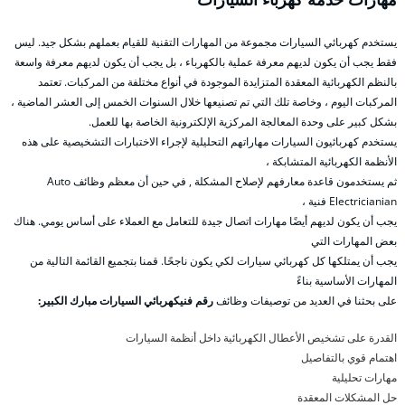
يستخدم كهربائي السيارات مجموعة من المهارات التقنية للقيام بعملهم بشكل جيد. ليس
فقط يجب أن يكون لديهم معرفة عملية بالكهرباء ، بل يجب أن يكون لديهم معرفة واسعة
بالنظم الكهربائية المعقدة المتزايدة الموجودة في أنواع مختلفة من المركبات. تعتمد
المركبات اليوم ، وخاصة تلك التي تم تصنيعها خلال السنوات الخمس إلى العشر الماضية ،
بشكل كبير على وحدة المعالجة المركزية الإلكترونية الخاصة بها للعمل.
يستخدم كهربائيون السيارات مهاراتهم التحليلية لإجراء الاختبارات التشخيصية على هذه
الأنظمة الكهربائية المتشابكة ،
ثم يستخدمون قاعدة معارفهم لإصلاح المشكلة , في حين أن معظم وظائف Auto
Electricianian فنية ،
يجب أن يكون لديهم أيضًا مهارات اتصال جيدة للتعامل مع العملاء على أساس يومي. هناك
بعض المهارات التي
يجب أن يمتلكها كل كهربائي سيارات لكي يكون ناجحًا. قمنا بتجميع القائمة التالية من
المهارات الأساسية بناءً
على بحثنا في العديد من توصيفات وظائف
رقم فنيكهربائي السيارات مبارك الكبير:
القدرة على تشخيص الأعطال الكهربائية داخل أنظمة السيارات
اهتمام قوي بالتفاصيل
مهارات تحليلية
حل المشكلات المعقدة