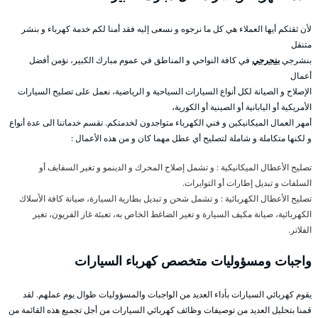
لأن ثقتكم أيها العملاء هي كل ما نرجوه و نسعى إليه فقد أمنا لكم خدمة كهرباء و بنشر
متنقل
بنشرجي
بنجرجي
في كافة النواحي و المناطق في عموم مبارك الكبير، نؤمن أفضل
أعمال
الإصلاح و الصيانة لكل أنواع السيارات السياحية و الرياضية، نعمل على تصليح السيارات
الأمريكية أو اليابانية أو الصينية أو الكورية،
أمهر العمال الميكانيكين و فني الكهرباء متواجدون لخدمتكم. تقسم خدماتنا الى عدة أنواع
و لكنها متكاملة و شاملة لتصليح أي عطل مهما كان و من هذه الأعمال :
تصليح الأعطال الميكانيكية : و تشمل إصلاح المحرك و الدينمو و تغير السفايف أو
السلفات و تبديل إطارات أو التوايرات.
تصليح الأعطال الكهربائية : و تشمل شحن و تبديل بطارية السيارة، صيانة كافة الأسلاك
الكهربائية، صيانة مكيف السيارة و تغير الضاغط الخاص به، تعبئة غاز الفريون، تغير
الفلاتر.
واجبات ومسؤوليات متخصص كهرباء السيارات
يقوم كهربائي السيارات بأداء العديد من الواجبات والمسؤوليات طوال يوم عملهم. لقد
قمنا بتحليل العديد من توصيفات وظائف كهربائي السيارات من أجل تجميع هذه القائمة من