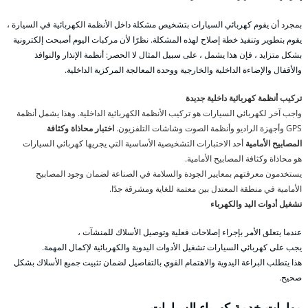
بمجرد أن يقوم كهربائي السيارات بتشخيص مشكلة داخل الأنظمة الكهربائية في السيارة ،
يقوم بتطوير وتنفيذ خطة إصلاح لهذه المشكلة. نظرًا لأن مركبات اليوم أصبحت إلكترونية
بشكل متزايد ، فإن هذا يشمل ، على سبيل المثال لا الحصر: أنظمة الإنذار والنوافذ
والأقفال والإضاءة الداخلية والخارجية ووحدة المعالجة المركزية الداخلية.
تركيب أنظمة كهربائية داخلية جديدة
واجب آخر لكهربائي السيارات هو تركيب الأنظمة الكهربائية الداخلية. وهذا يشمل أنظمة
GPS وأجهزة الراديو وأنظمة الصوت وشاشات التلفزيون.
اختبار محاذاة وكثافة
المصابيح الأمامية
أحد الاختبارات التشخيصية الأساسية التي يجريها كهربائي السيارات
هو محاذاة وكثافة المصابيح الأمامية.
يستخدمون معرفتهم بمعايير الجودة والسلامة في الصناعة لضمان وجود المصابيح
الأمامية في منطقة المعتدل بين معتمة للغاية ومشرقة جدًا.
تشغيل أدوات اليد والكهرباء
عندما يتعلق الأمر بإجراء إصلاحات فعلية وتوصيل الأسلاك للمنشآت ،
يجب على كهربائي السيارات تشغيل الأدوات اليدوية والكهربائية لإكمال المهمة.
هذا يتطلب البراعة اليدوية والاهتمام القوي بالتفاصيل لضمان تثبيت جميع الأسلاك بشكل
صحيح.
مهارات خدمة كهرباء السيارات