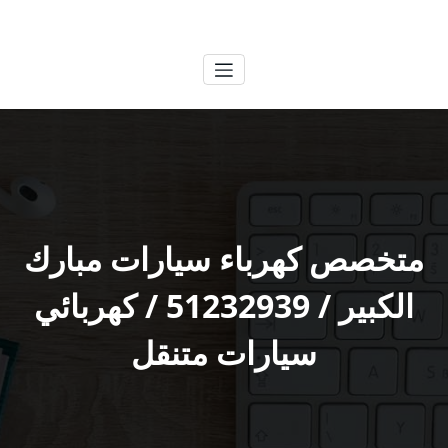
لتجاوز
الكويتية
خدمات وظائف بالكويت
لى
لمحتوى
متخصص كهرباء سيارات مبارك
الكبير / 51232939‬ / كهربائي
سيارات متنقل