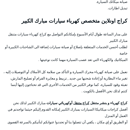
صيانة ميكانك السيارة.
تبديل اطارات.
كراج اونلاين متخصص كهرباء سيارات مبارك الكبير
على مدار الساعة طوال أيام الأسبوع بإمكانكم التواصل مع كراج كهرباء سيارات متنقل
مبارك الكبير
لطلب أحسن الخدمات المتعلقة بإصلاح أو صيانة سيارات إضافة الى الشاحنات الكبيرة أو
خاصة
الميكانيك والكهرباء التي تعد عصب السيارة مهما كانت نوعيتها .
نعمل على صيانة كهرباء محرك السيارة و التأكد من سلامة كل الأسلاك أو التوصيلات إليه ،
تغير ماء البطارية أو إعادة شحنها من جديد , تزبيط و معايرة الفرام أو تصليح المارش،
تعبئة وقود للسيارة، كما نوفر الكثير من الخدمات الأخرى التي قد تحتاجون إليها أينما
كنتم لذلك نحن الأفضل بالكويت .
كراج كهرباء و بنشر متنقل
كراج متنقل
أوكهربائي سيارات
مبارك الكبير لذلك نحن
أفضل كراجات ميكانيكا السيارات بمبارك الكبير إمكانه القدوم إليكم حيثما تواجدتم في
العمل أو المنزل
أو الطريق أو إي مكان ، يكفي أن تتصلوا بنا أو تحددوا عنوانكم لنأتيكم بالسرعة القصوى