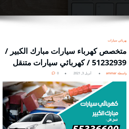
كهربائي سيارات
متخصص كهرباء سيارات مبارك الكبير /
51232939‬ / كهربائي سيارات متنقل
بواسطة ammar
أبريل 3, 2021
0