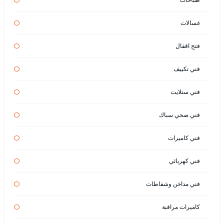
غسالات
فتح اقفال
فني تكييف
فني ستلايت
فني صحي سباك
فني كاميرات
فني كهربائي
فني مداخن وشفاطات
كاميرات مراقبة