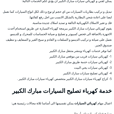
يمكن لفني و كهربائي سيارات مبارك الكبير ان يؤدي لكم الخدمات التالية:
تبديل و تركيب بطاريات السيارات من اي حجم او نوع و ذلك لكل انواع السيارات كما نعمل
ايضا على اعادة شحن البطارية بالشكل الانسب من اجل رفع كفائتها.
فك و تغير الاسلاك الكهربائية التالفة و تمديد اسلاك جديدة مناسبة.
يقوم كهربائي سيارات مبارك الكبير ببرمجة كهرباء السيارة عن طريق استخدام أحدث
الاجهزة بالاضافة الى فحص كمبيوتر و تصليح و صيانة الحساسات للمحرك و للدينمو.
نعمل على صيانة و تركيب الدينمو و السلفات و العادم و سيخ القير و السفايف و تنظيف
صندوق الجير.
كما نوفر خدمات كهرباء وبنشر متنقل مبارك الكبير
1- كهربائي سيارات قريب من موقعي مبارك الكبير
2- كهربائي سيارات خدمة طريق مبارك الكبير
3- كهربائي سيارات يجي البيت
4- كهربائي تصليح سيارات مبارك الكبير
5- كراج كهرباء سيارات مبارك الكبير متخصص كهرباء سيارات مبارك الكبير .
خدمة كهرباء تصليح السيارات مبارك الكبير
اعمال مهام
كهربائي السيارات
يمكن تقسيمها الى أساسا ثلاثة مجالات رئيسية هي:
تصليح قطع كهربائية تلف أو خلل،