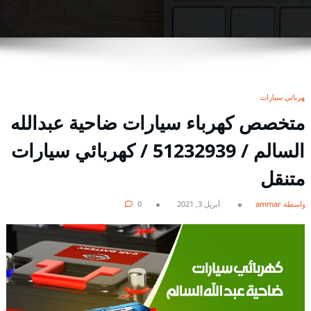
كهربائي سيارات
متخصص كهرباء سيارات ضاحية عبدالله
السالم / 51232939‬ / كهربائي سيارات
متنقل
بواسطة ammar
أبريل 3, 2021
0