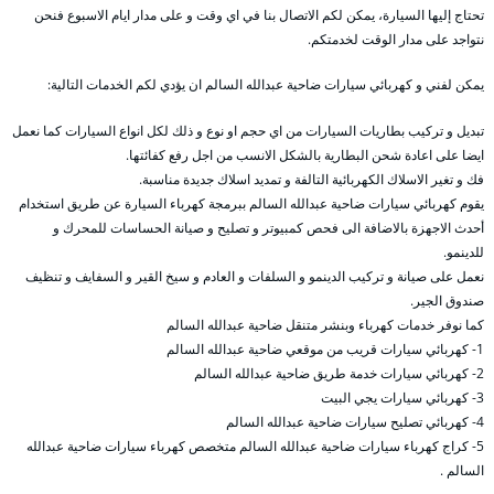
تحتاج إليها السيارة، يمكن لكم الاتصال بنا في اي وقت و على مدار ايام الاسبوع فنحن
نتواجد على مدار الوقت لخدمتكم.
يمكن لفني و كهربائي سيارات ضاحية عبدالله السالم ان يؤدي لكم الخدمات التالية:
تبديل و تركيب بطاريات السيارات من اي حجم او نوع و ذلك لكل انواع السيارات كما نعمل
ايضا على اعادة شحن البطارية بالشكل الانسب من اجل رفع كفائتها.
فك و تغير الاسلاك الكهربائية التالفة و تمديد اسلاك جديدة مناسبة.
يقوم كهربائي سيارات ضاحية عبدالله السالم ببرمجة كهرباء السيارة عن طريق استخدام
أحدث الاجهزة بالاضافة الى فحص كمبيوتر و تصليح و صيانة الحساسات للمحرك و
للدينمو.
نعمل على صيانة و تركيب الدينمو و السلفات و العادم و سيخ القير و السفايف و تنظيف
صندوق الجير.
كما نوفر خدمات كهرباء وبنشر متنقل ضاحية عبدالله السالم
1- كهربائي سيارات قريب من موقعي ضاحية عبدالله السالم
2- كهربائي سيارات خدمة طريق ضاحية عبدالله السالم
3- كهربائي سيارات يجي البيت
4- كهربائي تصليح سيارات ضاحية عبدالله السالم
5- كراج كهرباء سيارات ضاحية عبدالله السالم متخصص كهرباء سيارات ضاحية عبدالله
السالم .