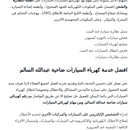
المهام الأكثر شيوعًا التي يقوم بها كهربائيو السيارات اختبارات على
أنظمة البطارية
والشحن
(لضمان تلقي المكونات الكهربائية للجهد الصحيح) ، وأنظمة إضاءة السيارة ،
ومحاذاة شعاع المصباح ، وأنظمة الكبح المانعة للانغلاق (ABS) ، ووحدات التحكم في
المحرك والدوائر ، وعلى المكونات المحوسبة الأخرى.
تبديل بطارية سيارة عند البيت.
فحص سيارات باجهزة كمبيوتر.
تصليح كهرباء السيارات.
فحص اعطال السيارات عند البيت.
تبديل بطاريات سيارات.
افضل خدمة كهرباء السيارات ضاحية عبدالله السالم
نحن نعمل على تحسين الخدمة دائما وتقديم تجربة افضل لجميع العملاء لاننا نعرف مدى
اهمية الحصول على سيارة خالية من المشاكل والاعطال وخصوصا اعطال كهرباء
السيارات التي دائما لايمكن للعميل حل تصليخ الا عن طريق التواصل مع
رقم كهربائي
سيارات ضاحية عبدالله السالم, ومن مهام كهربائي السيارات:
إجراء
التشخيص الإلكتروني على السيارات والمركبات الأخرى
لتحديد الأعطال
إصلاح الأعطال الكهربائية والإلكترونية في السيارات والسيارات واستبدال الأجزاء
التالفة / المعيبة عند الضرورة