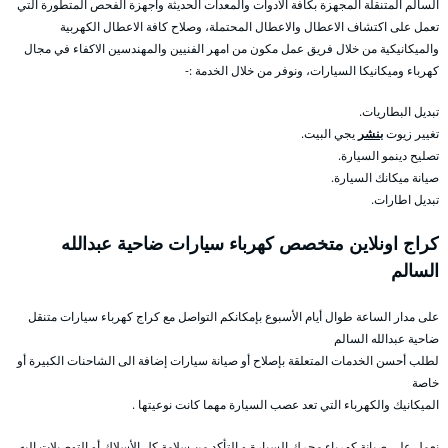
السالم المتنقلة المجهزة بكافة الادوات والمعدات الحديثة واجهزة الفحص المتطورة التي
تعمل على اكتشاف الاعطال والاعطال المحتملة، وصلاح كافة الاعطال الكهربية
والميكانيكية من خلال فريق عمل مكون من امهر الفنيين والمهندسين الاكفاء في مجال
كهرباء وميكانيكا السيارات، ونوفر من خلال الخدمة :-
تبديل البطاريات.
تغيير زيوت
بنشر
يجي البيت.
تصليح دينمو السيارة.
صيانة ميكانك السيارة.
تبديل اطارات.
كراج اونلاين متخصص كهرباء سيارات ضاحية عبدالله
السالم
على مدار الساعة طوال أيام الأسبوع بإمكانكم التواصل مع كراج كهرباء سيارات متنقل
ضاحية عبدالله السالم
لطلب أحسن الخدمات المتعلقة بإصلاح أو صيانة سيارات إضافة الى الشاحنات الكبيرة أو
خاصة
الميكانيك والكهرباء التي تعد عصب السيارة مهما كانت نوعيتها .
نعمل على صيانة كهرباء محرك السيارة و التأكد من سلامة كل الأسلاك أو التوصيلات إليه ،