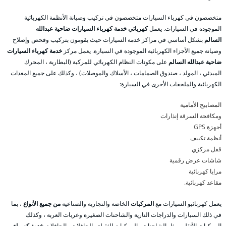
متخصصون في كهرباء السيارات متخصصون في تركيب وصيانة الأنظمة الكهربائية
الموجودة في السيارات. يعمل
كهربائي خدمة كهرباء السيارات ضاحية عبدالله
السالم
بشكل أساسي في مراكز خدمة السيارات حيث يقومون بتركيب وفحص وإصلاح
وصيانة جميع الأجزاء الكهربائية الموجودة في السيارة. يعمل مركز
خدمة كهرباء السيارات
ضاحية عبدالله السالم
على مكونات النظام الكهربائي للمركبة (البطارية ، المحرك
المبدئي ، المولد ، صندوق الصمامات ، الأسلاك والموصلات) ، وكذلك على جميع المعدات
الكهربائية والملحقات الأخرى في السيارة:
المصابيح الأمامية
ومكافحة السرقة إنذارات
أجهزة GPS
أنظمة تكييف
قفل مركزي
شاشات عرض رقمية
مرايا كهربائية
مقاعد كهربائية.
يعمل كهربائيو السيارات مع
المركبات
الخاصة والتجارية والصناعية
من جميع الأنواع
، بما
في ذلك السيارات والدراجات النارية والشاحنات الصغيرة وعربات العربة ، وكذلك
المركبات الأثقل ، مثل الشاحنات والمركبات الثقيلة والحافلات والحافلات.
خدمة كهرباء