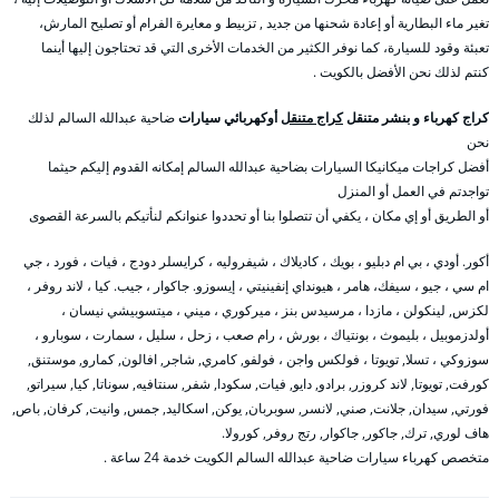
تغير ماء البطارية أو إعادة شحنها من جديد , تزبيط و معايرة الفرام أو تصليح المارش،
تعبئة وقود للسيارة، كما نوفر الكثير من الخدمات الأخرى التي قد تحتاجون إليها أينما
كنتم لذلك نحن الأفضل بالكويت .
كراج كهرباء و بنشر متنقل
كراج متنقل
أوكهربائي سيارات
ضاحية عبدالله السالم لذلك
نحن
أفضل كراجات ميكانيكا السيارات بضاحية عبدالله السالم إمكانه القدوم إليكم حيثما
تواجدتم في العمل أو المنزل
أو الطريق أو إي مكان ، يكفي أن تتصلوا بنا أو تحددوا عنوانكم لنأتيكم بالسرعة القصوى
أكور. أودي ، بي ام دبليو ، بويك ، كاديلاك ، شيفروليه ، كرايسلر دودج ، فيات ، فورد ، جي
ام سي ، جيو ، سيفك، هامر ، هيونداي إنفينيتي ، إيسوزو. جاكوار ، جيب. كيا ، لاند روفر ،
لكزس, لينكولن ، مازدا ، مرسيدس بنز ، ميركوري ، ميني ، ميتسوبيشي نيسان ،
أولدزموبيل ، بليموث ، بونتياك ، بورش ، رام صعب ، زحل ، سليل ، سمارت ، سوبارو ،
سوزوكي ، تسلا, تويوتا ، فولكس واجن ، فولفو, كامري, شاجر, افالون, كمارو, موستنق,
كورفت, تويوتا, لاند كروزر, برادو, دايو, فيات, سكودا, شفر, سنتافيه, سوناتا, كيا, سيراتو,
فورتي, سيدان, جلانت, صني, لانسر, سوبربان, يوكن, اسكاليد, جمس, وانيت, كرفان, باص,
هاف لوري, ترك, جاكور, جاكوار, رتج روفر, كورولا.
متخصص كهرباء سيارات ضاحية عبدالله السالم الكويت خدمة 24 ساعة .