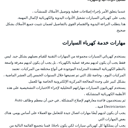
عندما يتعلق الأمر بإجراء إصلاحات فعلية وتوصيل الأسلاك للمنشآت ،
يجب على كهربائي السيارات تشغيل الأدوات اليدوية والكهربائية لإكمال المهمة.
هذا يتطلب البراعة اليدوية والاهتمام القوي بالتفاصيل لضمان تثبيت جميع الأسلاك بشكل
صحيح.
مهارات خدمة كهرباء السيارات
يستخدم كهربائي السيارات مجموعة من المهارات التقنية للقيام بعملهم بشكل جيد. ليس
فقط يجب أن يكون لديهم معرفة عملية بالكهرباء ، بل يجب أن يكون لديهم معرفة واسعة
بالنظم الكهربائية المعقدة المتزايدة الموجودة في أنواع مختلفة من المركبات. تعتمد
المركبات اليوم ، وخاصة تلك التي تم تصنيعها خلال السنوات الخمس إلى العشر الماضية ،
بشكل كبير على وحدة المعالجة المركزية الإلكترونية الخاصة بها للعمل.
يستخدم كهربائيون السيارات مهاراتهم التحليلية لإجراء الاختبارات التشخيصية على هذه
الأنظمة الكهربائية المتشابكة ،
ثم يستخدمون قاعدة معارفهم لإصلاح المشكلة , في حين أن معظم وظائف Auto
Electricianian فنية ،
يجب أن يكون لديهم أيضًا مهارات اتصال جيدة للتعامل مع العملاء على أساس يومي. هناك
بعض المهارات التي
يجب أن يمتلكها كل كهربائي سيارات لكي يكون ناجحًا. قمنا بتجميع القائمة التالية من