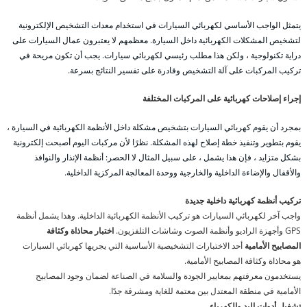
يتمثل الواجب الأساسي لكهربائي السيارات في استخدام معدات التشخيص الإلكترونية
لتشخيص المشكلات الكهربائية داخل السيارة. معظمهم لا يعتبرون عمال السيارات على
دراية تكنولوجية ، ولكن هذا مطلب رئيسي لكهربائي سيارات. يجب أن تكون مريحة في
تركيب المركبات على آلة التشخيص وقادرة على تفسير النتائج بسرعة.
إجراء إصلاحات كهربائية على المركبات المختلفة
بمجرد أن يقوم كهربائي السيارات بتشخيص مشكلة داخل الأنظمة الكهربائية في السيارة ،
يقوم بتطوير وتنفيذ خطة إصلاح لهذه المشكلة. نظرًا لأن مركبات اليوم أصبحت إلكترونية
بشكل متزايد ، فإن هذا يشمل ، على سبيل المثال لا الحصر: أنظمة الإنذار والنوافذ
والأقفال والإضاءة الداخلية والخارجية ووحدة المعالجة المركزية الداخلية.
تركيب أنظمة كهربائية داخلية جديدة
واجب آخر لكهربائي السيارات هو تركيب الأنظمة الكهربائية الداخلية. وهذا يشمل أنظمة
GPS وأجهزة الراديو وأنظمة الصوت وشاشات التلفزيون.
اختبار محاذاة وكثافة
المصابيح الأمامية
أحد الاختبارات التشخيصية الأساسية التي يجريها كهربائي السيارات
هو محاذاة وكثافة المصابيح الأمامية.
يستخدمون معرفتهم بمعايير الجودة والسلامة في الصناعة لضمان وجود المصابيح
الأمامية في منطقة المعتدل بين معتمة للغاية ومشرقة جدًا.
تشغيل أدوات اليد والكهرباء