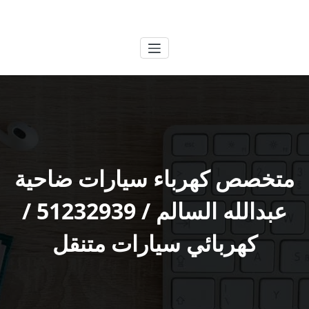
لتجاوز
الكويتية
خدمات وظائف بالكويت
لى
لمحتوى
متخصص كهرباء سيارات ضاحية
عبدالله السالم / 51232939‬ /
كهربائي سيارات متنقل