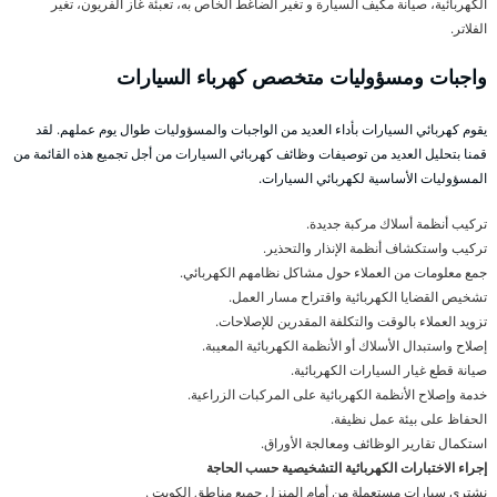
الكهربائية، صيانة مكيف السيارة و تغير الضاغط الخاص به، تعبئة غاز الفريون، تغير
الفلاتر.
واجبات ومسؤوليات متخصص كهرباء السيارات
يقوم كهربائي السيارات بأداء العديد من الواجبات والمسؤوليات طوال يوم عملهم. لقد
قمنا بتحليل العديد من توصيفات وظائف كهربائي السيارات من أجل تجميع هذه القائمة من
المسؤوليات الأساسية لكهربائي السيارات.
تركيب أنظمة أسلاك مركبة جديدة.
تركيب واستكشاف أنظمة الإنذار والتحذير.
جمع معلومات من العملاء حول مشاكل نظامهم الكهربائي.
تشخيص القضايا الكهربائية واقتراح مسار العمل.
تزويد العملاء بالوقت والتكلفة المقدرين للإصلاحات.
إصلاح واستبدال الأسلاك أو الأنظمة الكهربائية المعيبة.
صيانة قطع غيار السيارات الكهربائية.
خدمة وإصلاح الأنظمة الكهربائية على المركبات الزراعية.
الحفاظ على بيئة عمل نظيفة.
استكمال تقارير الوظائف ومعالجة الأوراق.
إجراء الاختبارات الكهربائية التشخيصية حسب الحاجة
نشتري سيارات مستعملة من أمام المنزل جميع مناطق الكويت .