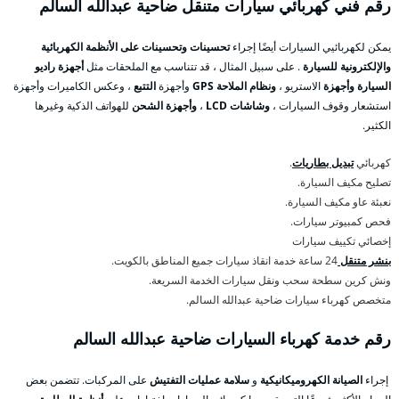
رقم فني كهربائي سيارات متنقل ضاحية عبدالله السالم
يمكن لكهربائيي السيارات أيضًا إجراء
تحسينات وتحسينات على الأنظمة الكهربائية
والإلكترونية للسيارة
. على سبيل المثال ، قد تتناسب مع الملحقات مثل
أجهزة راديو
السيارة وأجهزة
الاستريو ،
ونظام الملاحة GPS
وأجهزة
التتبع
، وعكس الكاميرات وأجهزة
استشعار وقوف السيارات ،
وشاشات LCD
،
وأجهزة الشحن
للهواتف الذكية وغيرها
الكثير.
كهربائي
تبديل بطاريات
.
تصليح مكيف السيارة.
نعبئة عاو مكيف السيارة.
فحص كمبيوتر سيارات.
إخصائي تكييف سيارات
بنشر متنقل
24 ساعة خدمة انقاذ سيارات جميع المناطق بالكويت.
ونش كرين سطحة سحب ونقل سيارات الخدمة السريعة.
متخصص كهرباء سيارات ضاحية عبدالله السالم.
رقم خدمة كهرباء السيارات ضاحية عبدالله السالم
إجراء
الصيانة الكهروميكانيكية
و
سلامة عمليات التفتيش
على المركبات. تتضمن بعض