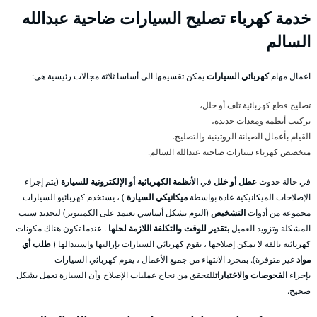
خدمة كهرباء تصليح السيارات ضاحية عبدالله
السالم
اعمال مهام
كهربائي السيارات
يمكن تقسيمها الى أساسا ثلاثة مجالات رئيسية هي:
تصليح قطع كهربائية تلف أو خلل،
تركيب أنظمة ومعدات جديدة،
القيام بأعمال الصيانة الروتينية والتصليح.
متخصص كهرباء سيارات ضاحية عبدالله السالم.
في حالة حدوث
عطل أو خلل
في
الأنظمة الكهربائية أو الإلكترونية للسيارة
(يتم إجراء
الإصلاحات الميكانيكية عادة بواسطة
ميكانيكي السيارة
) ، يستخدم كهربائيو السيارات
مجموعة من أدوات
التشخيص
(اليوم بشكل أساسي تعتمد على الكمبيوتر) لتحديد سبب
المشكلة وتزويد العميل
بتقدير للوقت والتكلفة اللازمة لحلها
. عندما تكون هناك مكونات
كهربائية تالفة لا يمكن إصلاحها ، يقوم كهربائي السيارات بإزالتها واستبدالها (
طلب أي
مواد
غير متوفرة). بمجرد الانتهاء من جميع الأعمال ، يقوم كهربائي السيارات
بإجراء
الفحوصات والاختبارات
للتحقق من نجاح عمليات الإصلاح وأن السيارة تعمل بشكل
صحيح.