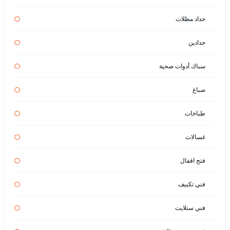
حداد مظلات
حدادين
سباك أدوات صحية
صباغ
طباخات
غسالات
فتح اقفال
فني تكييف
فني ستلايت