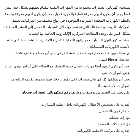
يستخدم كهربائي السيارات مجموعة من المهارات التقنية للقيام بعملهم بشكل جيد. ليس
فقط يجب أن يكون لديهم معرفة عملية بالكهرباء ، بل يجب أن يكون لديهم معرفة واسعة
بالنظم الكهربائية المعقدة المتزايدة الموجودة في أنواع مختلفة من المركبات. تعتمد
المركبات اليوم ، وخاصة تلك التي تم تصنيعها خلال السنوات الخمس إلى العشر الماضية ،
بشكل كبير على وحدة المعالجة المركزية الإلكترونية الخاصة بها للعمل.
يستخدم كهربائيون السيارات مهاراتهم التحليلية لإجراء الاختبارات التشخيصية على هذه
الأنظمة الكهربائية المتشابكة ،
ثم يستخدمون قاعدة معارفهم لإصلاح المشكلة , في حين أن معظم وظائف Auto
Electricianian فنية ،
يجب أن يكون لديهم أيضًا مهارات اتصال جيدة للتعامل مع العملاء على أساس يومي. هناك
بعض المهارات التي
يجب أن يمتلكها كل كهربائي سيارات لكي يكون ناجحًا. قمنا بتجميع القائمة التالية من
المهارات الأساسية بناءً
على بحثنا في العديد من توصيفات وظائف
رقم فنيكهربائي السيارات صبحان:
القدرة على تشخيص الأعطال الكهربائية داخل أنظمة السيارات
اهتمام قوي بالتفاصيل
مهارات تحليلية
حل المشكلات المعقدة
القدرة على تركيب الأنظمة الكهربائية