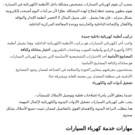
بمجرد أن يقوم كهربائي السيارات بتشخيص مشكلة داخل الأنظمة الكهربائية في السيارة ،
يقوم بتطوير وتنفيذ خطة إصلاح لهذه المشكلة. نظرًا لأن مركبات اليوم أصبحت إلكترونية
بشكل متزايد ، فإن هذا يشمل ، على سبيل المثال لا الحصر: أنظمة الإنذار والنوافذ
والأقفال والإضاءة الداخلية والخارجية ووحدة المعالجة المركزية الداخلية.
تركيب أنظمة كهربائية داخلية جديدة
واجب آخر لكهربائي السيارات هو تركيب الأنظمة الكهربائية الداخلية. وهذا يشمل أنظمة
GPS وأجهزة الراديو وأنظمة الصوت وشاشات التلفزيون.
اختبار محاذاة وكثافة
المصابيح الأمامية
أحد الاختبارات التشخيصية الأساسية التي يجريها كهربائي السيارات
هو محاذاة وكثافة المصابيح الأمامية.
يستخدمون معرفتهم بمعايير الجودة والسلامة في الصناعة لضمان وجود المصابيح
الأمامية في منطقة المعتدل بين معتمة للغاية ومشرقة جدًا.
تشغيل أدوات اليد والكهرباء
عندما يتعلق الأمر بإجراء إصلاحات فعلية وتوصيل الأسلاك للمنشآت ،
يجب على كهربائي السيارات تشغيل الأدوات اليدوية والكهربائية لإكمال المهمة.
هذا يتطلب البراعة اليدوية والاهتمام القوي بالتفاصيل لضمان تثبيت جميع الأسلاك بشكل
صحيح.
مهارات خدمة كهرباء السيارات