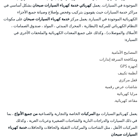
الموجودة في السيارات. يعمل
كهربائي خدمة كهرباء السيارات صبحان
بشكل أساسي في
مراكز خدمة السيارات حيث يقومون بتركيب وفحص وإصلاح وصيانة جميع الأجزاء
الكهربائية الموجودة في السيارة. يعمل مركز
خدمة كهرباء السيارات صبحان
على مكونات
النظام الكهربائي للمركبة (البطارية ، المحرك المبدئي ، المولد ، صندوق الصمامات ،
الأسلاك والموصلات) ، وكذلك على جميع المعدات الكهربائية والملحقات الأخرى في
السيارة:
المصابيح الأمامية
ومكافحة السرقة إنذارات
أجهزة GPS
أنظمة تكييف
قفل مركزي
شاشات عرض رقمية
مرايا كهربائية
مقاعد كهربائية.
يعمل كهربائيو السيارات مع
المركبات
الخاصة والتجارية والصناعية
من جميع الأنواع
، بما
في ذلك السيارات والدراجات النارية والشاحنات الصغيرة وعربات العربة ، وكذلك
المركبات الأثقل ، مثل الشاحنات والمركبات الثقيلة والحافلات والحافلات.
خدمة كهرباء
السيارات صبحان