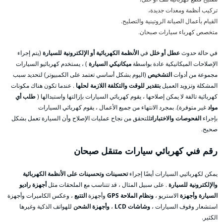
تركيب أنظمة ومعدات جديدة،
القيام بأعمال الصيانة الروتينية والتصليح.
متخصص كهرباء سيارات صبحان.
في حالة حدوث
عطل أو خلل
في
الأنظمة الكهربائية أو الإلكترونية للسيارة
(يتم إجراء
الإصلاحات الميكانيكية عادة بواسطة
ميكانيكي السيارة
) ، يستخدم كهربائيو السيارات
مجموعة من أدوات
التشخيص
(اليوم بشكل أساسي تعتمد على الكمبيوتر) لتحديد سبب
المشكلة وتزويد العميل
بتقدير للوقت والتكلفة اللازمة لحلها
. عندما تكون هناك مكونات
كهربائية تالفة لا يمكن إصلاحها ، يقوم كهربائي السيارات بإزالتها واستبدالها (
طلب أي
مواد
غير متوفرة). بمجرد الانتهاء من جميع الأعمال ، يقوم كهربائي السيارات
بإجراء
الفحوصات والاختبارات
للتحقق من نجاح عمليات الإصلاح وأن السيارة تعمل بشكل
صحيح.
رقم فني كهربائي سيارات متنقل صبحان
يمكن لكهربائيي السيارات أيضًا إجراء
تحسينات وتحسينات على الأنظمة الكهربائية
والإلكترونية للسيارة
. على سبيل المثال ، قد تتناسب مع الملحقات مثل
أجهزة راديو
السيارة وأجهزة
الاستريو ،
ونظام الملاحة GPS
وأجهزة
التتبع
، وعكس الكاميرات وأجهزة
استشعار وقوف السيارات ،
وشاشات LCD
،
وأجهزة الشحن
للهواتف الذكية وغيرها
الكثير.