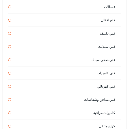
غسالات
فتح اقفال
فني تكييف
فني ستلايت
فني صحي سباك
فني كاميرات
فني كهربائي
فني مداخن وشفاطات
كاميرات مراقبة
كراج متنقل