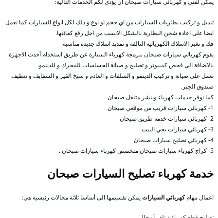
يمكن لفني و كهربائي سيارات صبحان ان يؤدي لكم الخدمات التالية:
تبديل و تركيب بطاريات السيارات من اي حجم او نوع و ذلك لكل انواع السيارات كما نعمل
ايضا على اعادة شحن البطارية بالشكل الانسب من اجل رفع كفائتها.
فك و تغير الاسلاك الكهربائية التالفة و تمديد اسلاك جديدة مناسبة.
يقوم كهربائي سيارات صبحان ببرمجة كهرباء السيارة عن طريق استخدام أحدث الاجهزة
بالاضافة الى فحص كمبيوتر و تصليح و صيانة الحساسات للمحرك و للدينمو.
نعمل على صيانة و تركيب الدينمو و السلفات و العادم و سيخ القير و السفايف و تنظيف
صندوق الجير.
كما نوفر خدمات كهرباء وبنشر متنقل صبحان
1- كهربائي سيارات قريب من موقعي صبحان
2- كهربائي سيارات خدمة طريق صبحان
3- كهربائي سيارات يجي البيت
4- كهربائي تصليح سيارات صبحان
5- كراج كهرباء سيارات صبحان متخصص كهرباء سيارات صبحان .
خدمة كهرباء تصليح السيارات صبحان
اعمال مهام
كهربائي السيارات
يمكن تقسيمها الى أساسا ثلاثة مجالات رئيسية هي:
تصليح قطع كهربائية تلف أو خلل،