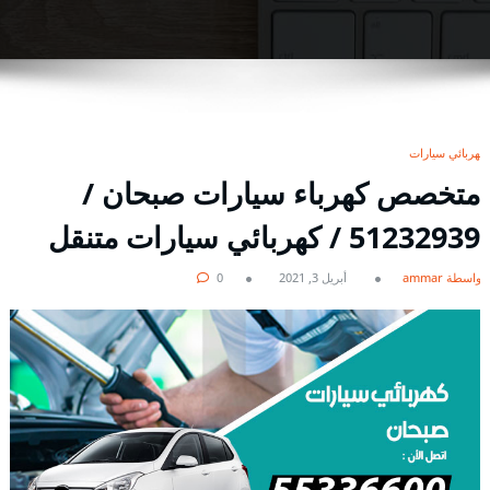
كهربائي سيارات
متخصص كهرباء سيارات صبحان /
51232939‬ / كهربائي سيارات متنقل
بواسطة ammar
أبريل 3, 2021
0