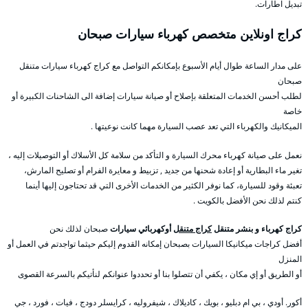
تبديل اطارات.
كراج اونلاين متخصص كهرباء سيارات صبحان
على مدار الساعة طوال أيام الأسبوع بإمكانكم التواصل مع كراج كهرباء سيارات متنقل
صبحان
لطلب أحسن الخدمات المتعلقة بإصلاح أو صيانة سيارات إضافة الى الشاحنات الكبيرة أو
خاصة
الميكانيك والكهرباء التي تعد عصب السيارة مهما كانت نوعيتها .
نعمل على صيانة كهرباء محرك السيارة و التأكد من سلامة كل الأسلاك أو التوصيلات إليه ،
تغير ماء البطارية أو إعادة شحنها من جديد , تزبيط و معايرة الفرام أو تصليح المارش،
تعبئة وقود للسيارة، كما نوفر الكثير من الخدمات الأخرى التي قد تحتاجون إليها أينما
كنتم لذلك نحن الأفضل بالكويت .
كراج كهرباء و بنشر متنقل
كراج متنقل
أوكهربائي سيارات
صبحان لذلك نحن
أفضل كراجات ميكانيكا السيارات بصبحان إمكانه القدوم إليكم حيثما تواجدتم في العمل أو
المنزل
أو الطريق أو إي مكان ، يكفي أن تتصلوا بنا أو تحددوا عنوانكم لنأتيكم بالسرعة القصوى
أكور. أودي ، بي ام دبليو ، بويك ، كاديلاك ، شيفروليه ، كرايسلر دودج ، فيات ، فورد ، جي