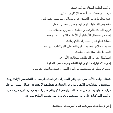
تركيب أنظمة أسلاك مركبة جديدة.
تركيب واستكشاف أنظمة الإنذار والتحذير.
جمع معلومات من العملاء حول مشاكل نظامهم الكهربائي.
تشخيص القضايا الكهربائية واقتراح مسار العمل.
تزويد العملاء بالوقت والتكلفة المقدرين للإصلاحات.
إصلاح واستبدال الأسلاك أو الأنظمة الكهربائية المعيبة.
صيانة قطع غيار السيارات الكهربائية.
خدمة وإصلاح الأنظمة الكهربائية على المركبات الزراعية.
الحفاظ على بيئة عمل نظيفة.
استكمال تقارير الوظائف ومعالجة الأوراق.
إجراء الاختبارات الكهربائية التشخيصية حسب الحاجة
نشتري سيارات مستعملة من أمام المنزل جميع مناطق الكويت .
يتمثل الواجب الأساسي لكهربائي السيارات في استخدام معدات التشخيص الإلكترونية
لتشخيص المشكلات الكهربائية داخل السيارة. معظمهم لا يعتبرون عمال السيارات على
دراية تكنولوجية ، ولكن هذا مطلب رئيسي لكهربائي سيارات. يجب أن تكون مريحة في
تركيب المركبات على آلة التشخيص وقادرة على تفسير النتائج بسرعة.
إجراء إصلاحات كهربائية على المركبات المختلفة