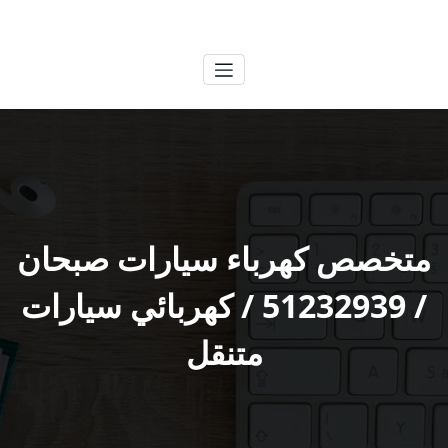
لتجاوز
الكويتية
خدمات وظائف بالكويت
لى
لمحتوى
متخصص كهرباء سيارات صبحان
/ 51232939‬ / كهربائي سيارات
متنقل