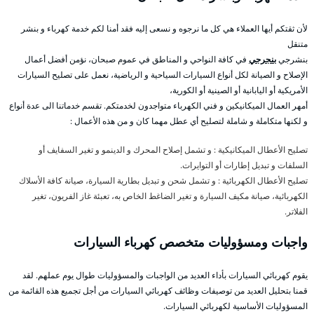
لأن ثقتكم أيها العملاء هي كل ما نرجوه و نسعى إليه فقد أمنا لكم خدمة كهرباء و بنشر
متنقل
بنشرجي
بنجرجي
في كافة النواحي و المناطق في عموم صبحان، نؤمن أفضل أعمال
الإصلاح و الصيانة لكل أنواع السيارات السياحية و الرياضية، نعمل على تصليح السيارات
الأمريكية أو اليابانية أو الصينية أو الكورية،
أمهر العمال الميكانيكين و فني الكهرباء متواجدون لخدمتكم. تقسم خدماتنا الى عدة أنواع
و لكنها متكاملة و شاملة لتصليح أي عطل مهما كان و من هذه الأعمال :
تصليح الأعطال الميكانيكية : و تشمل إصلاح المحرك و الدينمو و تغير السفايف أو
السلفات و تبديل إطارات أو التوايرات.
تصليح الأعطال الكهربائية : و تشمل شحن و تبديل بطارية السيارة، صيانة كافة الأسلاك
الكهربائية، صيانة مكيف السيارة و تغير الضاغط الخاص به، تعبئة غاز الفريون، تغير
الفلاتر.
واجبات ومسؤوليات متخصص كهرباء السيارات
يقوم كهربائي السيارات بأداء العديد من الواجبات والمسؤوليات طوال يوم عملهم. لقد
قمنا بتحليل العديد من توصيفات وظائف كهربائي السيارات من أجل تجميع هذه القائمة من
المسؤوليات الأساسية لكهربائي السيارات.