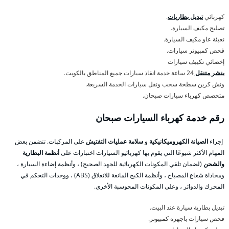
كهربائي
تبديل بطاريات
.
تصليح مكيف السيارة.
نعبئة عاو مكيف السيارة.
فحص كمبيوتر سيارات.
إخصائي تكييف سيارات
بنشر متنقل
24 ساعة خدمة انقاذ سيارات جميع المناطق بالكويت.
ونش كرين سطحة سحب ونقل سيارات الخدمة السريعة.
متخصص كهرباء سيارات صبحان.
رقم خدمة كهرباء السيارات صبحان
إجراء
الصيانة الكهروميكانيكية
و
سلامة عمليات التفتيش
على المركبات. تتضمن بعض
المهام الأكثر شيوعًا التي يقوم بها كهربائيو السيارات اختبارات على
أنظمة البطارية
والشحن
(لضمان تلقي المكونات الكهربائية للجهد الصحيح) ، وأنظمة إضاءة السيارة ،
ومحاذاة شعاع المصباح ، وأنظمة الكبح المانعة للانغلاق (ABS) ، ووحدات التحكم في
المحرك والدوائر ، وعلى المكونات المحوسبة الأخرى.
تبديل بطارية سيارة عند البيت.
فحص سيارات باجهزة كمبيوتر.