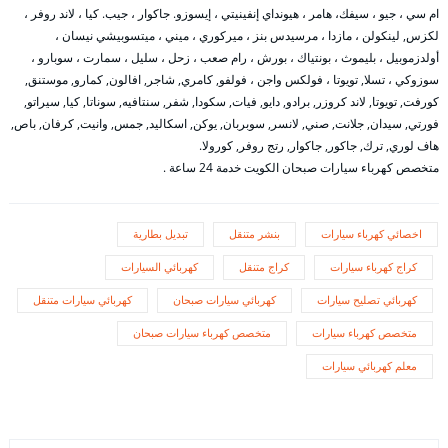
ام سي ، جيو ، سيفك، هامر ، هيونداي إنفينيتي ، إيسوزو. جاكوار ، جيب. كيا ، لاند روفر ،
لكزس, لينكولن ، مازدا ، مرسيدس بنز ، ميركوري ، ميني ، ميتسوبيشي نيسان ،
أولدزموبيل ، بليموث ، بونتياك ، بورش ، رام صعب ، زحل ، سليل ، سمارت ، سوبارو ،
سوزوكي ، تسلا, تويوتا ، فولكس واجن ، فولفو, كامري, شاجر, افالون, كمارو, موستنق,
كورفت, تويوتا, لاند كروزر, برادو, دايو, فيات, سكودا, شفر, سنتافيه, سوناتا, كيا, سيراتو,
فورتي, سيدان, جلانت, صني, لانسر, سوبربان, يوكن, اسكاليد, جمس, وانيت, كرفان, باص,
هاف لوري, ترك, جاكور, جاكوار, رتج روفر, كورولا.
متخصص كهرباء سيارات صبحان الكويت خدمة 24 ساعة .
اخصائي كهرباء سيارات
بنشر متنقل
تبديل بطارية
كراج كهرباء سيارات
كراج متنقل
كهربائي السيارات
كهربائي تصليح سيارات
كهربائي سيارات صبحان
كهربائي سيارات متنقل
متخصص كهرباء سيارات
متخصص كهرباء سيارات صبحان
معلم كهربائي سيارات