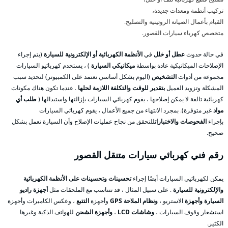
تركيب أنظمة ومعدات جديدة،
القيام بأعمال الصيانة الروتينية والتصليح.
متخصص كهرباء سيارات القصور.
في حالة حدوث
عطل أو خلل
في
الأنظمة الكهربائية أو الإلكترونية للسيارة
(يتم إجراء
الإصلاحات الميكانيكية عادة بواسطة
ميكانيكي السيارة
) ، يستخدم كهربائيو السيارات
مجموعة من أدوات
التشخيص
(اليوم بشكل أساسي تعتمد على الكمبيوتر) لتحديد سبب
المشكلة وتزويد العميل
بتقدير للوقت والتكلفة اللازمة لحلها
. عندما تكون هناك مكونات
كهربائية تالفة لا يمكن إصلاحها ، يقوم كهربائي السيارات بإزالتها واستبدالها (
طلب أي
مواد
غير متوفرة). بمجرد الانتهاء من جميع الأعمال ، يقوم كهربائي السيارات
بإجراء
الفحوصات والاختبارات
للتحقق من نجاح عمليات الإصلاح وأن السيارة تعمل بشكل
صحيح.
رقم فني كهربائي سيارات متنقل القصور
يمكن لكهربائيي السيارات أيضًا إجراء
تحسينات وتحسينات على الأنظمة الكهربائية
والإلكترونية للسيارة
. على سبيل المثال ، قد تتناسب مع الملحقات مثل
أجهزة راديو
السيارة وأجهزة
الاستريو ،
ونظام الملاحة GPS
وأجهزة
التتبع
، وعكس الكاميرات وأجهزة
استشعار وقوف السيارات ،
وشاشات LCD
،
وأجهزة الشحن
للهواتف الذكية وغيرها
الكثير.