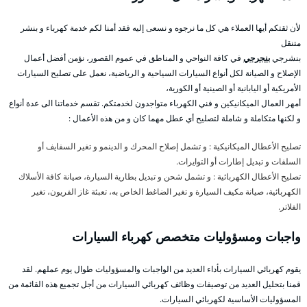
لأن ثقتكم أيها العملاء هي كل ما نرجوه و نسعى إليه فقد أمنا لكم خدمة كهرباء و بنشر
متنقل
بنشرجي
بنجرجي
في كافة النواحي و المناطق في عموم القصور، نؤمن أفضل أعمال
الإصلاح و الصيانة لكل أنواع السيارات السياحية و الرياضية، نعمل على تصليح السيارات
الأمريكية أو اليابانية أو الصينية أو الكورية،
أمهر العمال الميكانيكين و فني الكهرباء متواجدون لخدمتكم. تقسم خدماتنا الى عدة أنواع
و لكنها متكاملة و شاملة لتصليح أي عطل مهما كان و من هذه الأعمال :
تصليح الأعطال الميكانيكية : و تشمل إصلاح المحرك و الدينمو و تغير السفايف أو
السلفات و تبديل إطارات أو التوايرات.
تصليح الأعطال الكهربائية : و تشمل شحن و تبديل بطارية السيارة، صيانة كافة الأسلاك
الكهربائية، صيانة مكيف السيارة و تغير الضاغط الخاص به، تعبئة غاز الفريون، تغير
الفلاتر.
واجبات ومسؤوليات متخصص كهرباء السيارات
يقوم كهربائي السيارات بأداء العديد من الواجبات والمسؤوليات طوال يوم عملهم. لقد
قمنا بتحليل العديد من توصيفات وظائف كهربائي السيارات من أجل تجميع هذه القائمة من
المسؤوليات الأساسية لكهربائي السيارات.