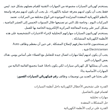
يستخدم كهربائي السيارات مجموعة من المهارات التقنية للقيام بعملهم بشكل جيد. ليس
فقط يجب أن يكون لديهم معرفة عملية بالكهرباء ، بل يجب أن يكون لديهم معرفة واسعة
بالنظم الكهربائية المعقدة المتزايدة الموجودة في أنواع مختلفة من المركبات. تعتمد
المركبات اليوم ، وخاصة تلك التي تم تصنيعها خلال السنوات الخمس إلى العشر الماضية ،
بشكل كبير على وحدة المعالجة المركزية الإلكترونية الخاصة بها للعمل.
يستخدم كهربائيون السيارات مهاراتهم التحليلية لإجراء الاختبارات التشخيصية على هذه
الأنظمة الكهربائية المتشابكة ،
ثم يستخدمون قاعدة معارفهم لإصلاح المشكلة , في حين أن معظم وظائف Auto
Electricianian فنية ،
يجب أن يكون لديهم أيضًا مهارات اتصال جيدة للتعامل مع العملاء على أساس يومي. هناك
بعض المهارات التي
يجب أن يمتلكها كل كهربائي سيارات لكي يكون ناجحًا. قمنا بتجميع القائمة التالية من
المهارات الأساسية بناءً
على بحثنا في العديد من توصيفات وظائف
رقم فنيكهربائي السيارات القصور:
القدرة على تشخيص الأعطال الكهربائية داخل أنظمة السيارات
اهتمام قوي بالتفاصيل
مهارات تحليلية
حل المشكلات المعقدة
القدرة على تركيب الأنظمة الكهربائية