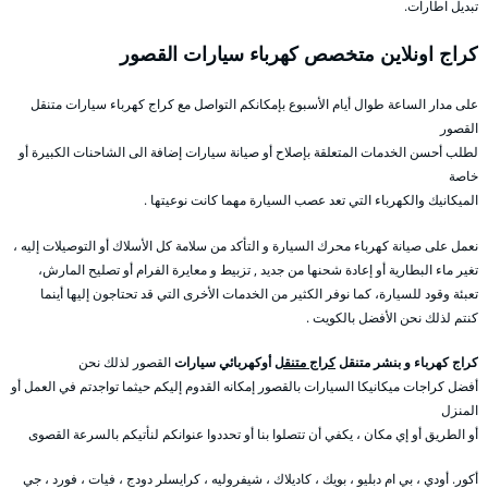
تبديل اطارات.
كراج اونلاين متخصص كهرباء سيارات القصور
على مدار الساعة طوال أيام الأسبوع بإمكانكم التواصل مع كراج كهرباء سيارات متنقل
القصور
لطلب أحسن الخدمات المتعلقة بإصلاح أو صيانة سيارات إضافة الى الشاحنات الكبيرة أو
خاصة
الميكانيك والكهرباء التي تعد عصب السيارة مهما كانت نوعيتها .
نعمل على صيانة كهرباء محرك السيارة و التأكد من سلامة كل الأسلاك أو التوصيلات إليه ،
تغير ماء البطارية أو إعادة شحنها من جديد , تزبيط و معايرة الفرام أو تصليح المارش،
تعبئة وقود للسيارة، كما نوفر الكثير من الخدمات الأخرى التي قد تحتاجون إليها أينما
كنتم لذلك نحن الأفضل بالكويت .
كراج كهرباء و بنشر متنقل
كراج متنقل
أوكهربائي سيارات
القصور لذلك نحن
أفضل كراجات ميكانيكا السيارات بالقصور إمكانه القدوم إليكم حيثما تواجدتم في العمل أو
المنزل
أو الطريق أو إي مكان ، يكفي أن تتصلوا بنا أو تحددوا عنوانكم لنأتيكم بالسرعة القصوى
أكور. أودي ، بي ام دبليو ، بويك ، كاديلاك ، شيفروليه ، كرايسلر دودج ، فيات ، فورد ، جي