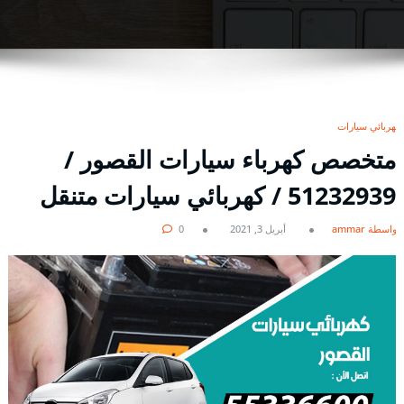
كهربائي سيارات
متخصص كهرباء سيارات القصور /
51232939‬ / كهربائي سيارات متنقل
بواسطة ammar
أبريل 3, 2021
0