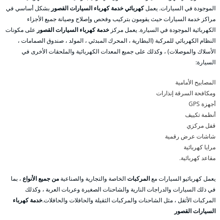
الموجودة في السيارات. يعمل
كهربائي خدمة كهرباء السيارات القصور
بشكل أساسي في
مراكز خدمة السيارات حيث يقومون بتركيب وفحص وإصلاح وصيانة جميع الأجزاء
الكهربائية الموجودة في السيارة. يعمل مركز
خدمة كهرباء السيارات القصور
على مكونات
النظام الكهربائي للمركبة (البطارية ، المحرك المبدئي ، المولد ، صندوق الصمامات ،
الأسلاك والموصلات) ، وكذلك على جميع المعدات الكهربائية والملحقات الأخرى في
السيارة:
المصابيح الأمامية
ومكافحة السرقة إنذارات
أجهزة GPS
أنظمة تكييف
قفل مركزي
شاشات عرض رقمية
مرايا كهربائية
مقاعد كهربائية.
يعمل كهربائيو السيارات مع
المركبات
الخاصة والتجارية والصناعية
من جميع الأنواع
، بما
في ذلك السيارات والدراجات النارية والشاحنات الصغيرة وعربات العربة ، وكذلك
المركبات الأثقل ، مثل الشاحنات والمركبات الثقيلة والحافلات والحافلات.
خدمة كهرباء
السيارات القصور