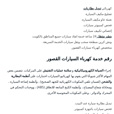
كهربائي
تبديل بطاريات
.
تصليح مكيف السيارة.
نعبئة عاو مكيف السيارة.
فحص كمبيوتر سيارات.
إخصائي تكييف سيارات
بنشر متنقل
24 ساعة خدمة انقاذ سيارات جميع المناطق بالكويت.
ونش كرين سطحة سحب ونقل سيارات الخدمة السريعة.
متخصص كهرباء سيارات القصور.
رقم خدمة كهرباء السيارات القصور
إجراء
الصيانة الكهروميكانيكية
و
سلامة عمليات التفتيش
على المركبات. تتضمن بعض
المهام الأكثر شيوعًا التي يقوم بها كهربائيو السيارات اختبارات على
أنظمة البطارية
والشحن
(لضمان تلقي المكونات الكهربائية للجهد الصحيح) ، وأنظمة إضاءة السيارة ،
ومحاذاة شعاع المصباح ، وأنظمة الكبح المانعة للانغلاق (ABS) ، ووحدات التحكم في
المحرك والدوائر ، وعلى المكونات المحوسبة الأخرى.
تبديل بطارية سيارة عند البيت.
فحص سيارات باجهزة كمبيوتر.