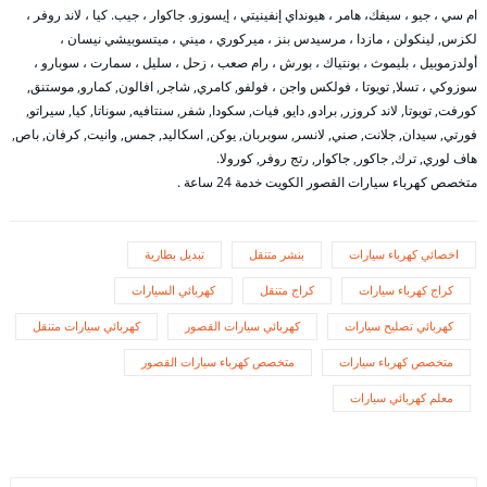
ام سي ، جيو ، سيفك، هامر ، هيونداي إنفينيتي ، إيسوزو. جاكوار ، جيب. كيا ، لاند روفر ،
لكزس, لينكولن ، مازدا ، مرسيدس بنز ، ميركوري ، ميني ، ميتسوبيشي نيسان ،
أولدزموبيل ، بليموث ، بونتياك ، بورش ، رام صعب ، زحل ، سليل ، سمارت ، سوبارو ،
سوزوكي ، تسلا, تويوتا ، فولكس واجن ، فولفو, كامري, شاجر, افالون, كمارو, موستنق,
كورفت, تويوتا, لاند كروزر, برادو, دايو, فيات, سكودا, شفر, سنتافيه, سوناتا, كيا, سيراتو,
فورتي, سيدان, جلانت, صني, لانسر, سوبربان, يوكن, اسكاليد, جمس, وانيت, كرفان, باص,
هاف لوري, ترك, جاكور, جاكوار, رتج روفر, كورولا.
متخصص كهرباء سيارات القصور الكويت خدمة 24 ساعة .
اخصائي كهرباء سيارات
بنشر متنقل
تبديل بطارية
كراج كهرباء سيارات
كراج متنقل
كهربائي السيارات
كهربائي تصليح سيارات
كهربائي سيارات القصور
كهربائي سيارات متنقل
متخصص كهرباء سيارات
متخصص كهرباء سيارات القصور
معلم كهربائي سيارات