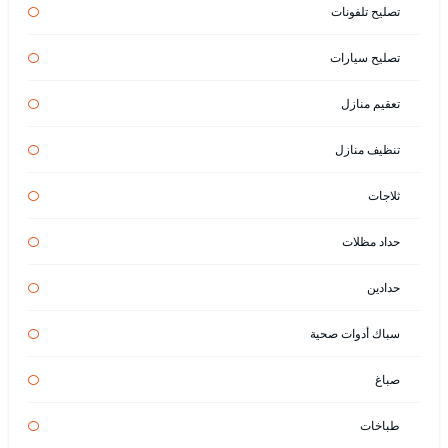
تصليح تلفونات
تصليح سيارات
تعقيم منازل
تنظيف منازل
ثلاجات
حداد مظلات
حدادين
سباك أدوات صحية
صباغ
طباخات