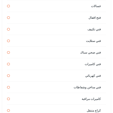
غسالات
فتح اقفال
فني تكييف
فني ستلايت
فني صحي سباك
فني كاميرات
فني كهربائي
فني مداخن وشفاطات
كاميرات مراقبة
كراج متنقل