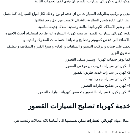
يمكن لفني و كهربائي سيارات القصور ان يؤدي لكم الخدمات التالية:
تبديل و تركيب بطاريات السيارات من اي حجم او نوع و ذلك لكل انواع السيارات كما نعمل
ايضا على اعادة شحن البطارية بالشكل الانسب من اجل رفع كفائتها.
فك و تغير الاسلاك الكهربائية التالفة و تمديد اسلاك جديدة مناسبة.
يقوم كهربائي سيارات القصور ببرمجة كهرباء السيارة عن طريق استخدام أحدث الاجهزة
بالاضافة الى فحص كمبيوتر و تصليح و صيانة الحساسات للمحرك و للدينمو.
نعمل على صيانة و تركيب الدينمو و السلفات و العادم و سيخ القير و السفايف و تنظيف
صندوق الجير.
كما نوفر خدمات كهرباء وبنشر متنقل القصور
1- كهربائي سيارات قريب من موقعي القصور
2- كهربائي سيارات خدمة طريق القصور
3- كهربائي سيارات يجي البيت
4- كهربائي تصليح سيارات القصور
5- كراج كهرباء سيارات القصور متخصص كهرباء سيارات القصور .
خدمة كهرباء تصليح السيارات القصور
اعمال مهام
كهربائي السيارات
يمكن تقسيمها الى أساسا ثلاثة مجالات رئيسية هي:
تصليح قطع كهربائية تلف أو خلل،