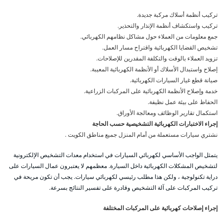
تركيب أنظمة أسلاك مركبة جديدة.
تركيب واستكشاف أنظمة الإنذار والتحذير.
جمع معلومات من العملاء حول مشاكل نظامهم الكهربائي.
تشخيص القضايا الكهربائية واقتراح مسار العمل.
تزويد العملاء بالوقت والتكلفة المقدرين للإصلاحات.
إصلاح واستبدال الأسلاك أو الأنظمة الكهربائية المعيبة.
صيانة قطع غيار السيارات الكهربائية.
خدمة وإصلاح الأنظمة الكهربائية على المركبات الزراعية.
الحفاظ على بيئة عمل نظيفة.
استكمال تقارير الوظائف ومعالجة الأوراق.
إجراء الاختبارات الكهربائية التشخيصية حسب الحاجة
نشتري سيارات مستعملة من أمام المنزل جميع مناطق الكويت .
يتمثل الواجب الأساسي لكهربائي السيارات في استخدام معدات التشخيص الإلكترونية
لتشخيص المشكلات الكهربائية داخل السيارة. معظمهم لا يعتبرون عمال السيارات على
دراية تكنولوجية ، ولكن هذا مطلب رئيسي لكهربائي سيارات. يجب أن تكون مريحة في
تركيب المركبات على آلة التشخيص وقادرة على تفسير النتائج بسرعة.
إجراء إصلاحات كهربائية على المركبات المختلفة