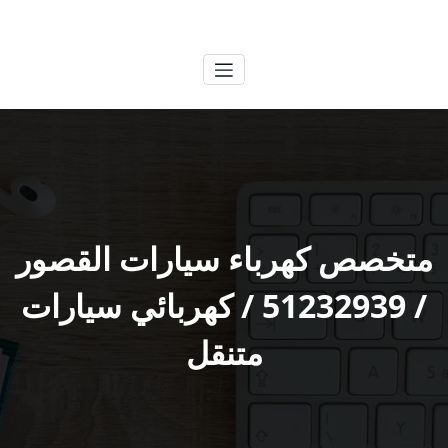
لتجاوز
الكويتية
خدمات وظائف بالكويت
لى
لمحتوى
متخصص كهرباء سيارات القصور
/ 51232939‬ / كهربائي سيارات
متنقل