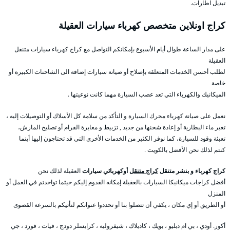
تبديل اطارات.
كراج اونلاين متخصص كهرباء سيارات العقيلة
على مدار الساعة طوال أيام الأسبوع بإمكانكم التواصل مع كراج كهرباء سيارات متنقل
العقيلة
لطلب أحسن الخدمات المتعلقة بإصلاح أو صيانة سيارات إضافة الى الشاحنات الكبيرة أو
خاصة
الميكانيك والكهرباء التي تعد عصب السيارة مهما كانت نوعيتها .
نعمل على صيانة كهرباء محرك السيارة و التأكد من سلامة كل الأسلاك أو التوصيلات إليه ،
تغير ماء البطارية أو إعادة شحنها من جديد , تزبيط و معايرة الفرام أو تصليح المارش،
تعبئة وقود للسيارة، كما نوفر الكثير من الخدمات الأخرى التي قد تحتاجون إليها أينما
كنتم لذلك نحن الأفضل بالكويت .
كراج كهرباء و بنشر متنقل
كراج متنقل
أوكهربائي سيارات
العقيلة لذلك نحن
أفضل كراجات ميكانيكا السيارات بالعقيلة إمكانه القدوم إليكم حيثما تواجدتم في العمل أو
المنزل
أو الطريق أو إي مكان ، يكفي أن تتصلوا بنا أو تحددوا عنوانكم لنأتيكم بالسرعة القصوى
أكور. أودي ، بي ام دبليو ، بويك ، كاديلاك ، شيفروليه ، كرايسلر دودج ، فيات ، فورد ، جي