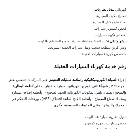
كهربائي
تبديل بطاريات
.
تصليح مكيف السيارة.
نعبئة عاو مكيف السيارة.
فحص كمبيوتر سيارات.
إخصائي تكييف سيارات
بنشر متنقل
24 ساعة خدمة انقاذ سيارات جميع المناطق بالكويت.
ونش كرين سطحة سحب ونقل سيارات الخدمة السريعة.
متخصص كهرباء سيارات العقيلة.
رقم خدمة كهرباء السيارات العقيلة
إجراء
الصيانة الكهروميكانيكية
و
سلامة عمليات التفتيش
على المركبات. تتضمن بعض
المهام الأكثر شيوعًا التي يقوم بها كهربائيو السيارات اختبارات على
أنظمة البطارية
والشحن
(لضمان تلقي المكونات الكهربائية للجهد الصحيح) ، وأنظمة إضاءة السيارة ،
ومحاذاة شعاع المصباح ، وأنظمة الكبح المانعة للانغلاق (ABS) ، ووحدات التحكم في
المحرك والدوائر ، وعلى المكونات المحوسبة الأخرى.
تبديل بطارية سيارة عند البيت.
فحص سيارات باجهزة كمبيوتر.