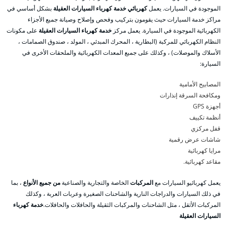
الموجودة في السيارات. يعمل
كهربائي خدمة كهرباء السيارات العقيلة
بشكل أساسي في
مراكز خدمة السيارات حيث يقومون بتركيب وفحص وإصلاح وصيانة جميع الأجزاء
الكهربائية الموجودة في السيارة. يعمل مركز
خدمة كهرباء السيارات العقيلة
على مكونات
النظام الكهربائي للمركبة (البطارية ، المحرك المبدئي ، المولد ، صندوق الصمامات ،
الأسلاك والموصلات) ، وكذلك على جميع المعدات الكهربائية والملحقات الأخرى في
السيارة:
المصابيح الأمامية
ومكافحة السرقة إنذارات
أجهزة GPS
أنظمة تكييف
قفل مركزي
شاشات عرض رقمية
مرايا كهربائية
مقاعد كهربائية.
يعمل كهربائيو السيارات مع
المركبات
الخاصة والتجارية والصناعية
من جميع الأنواع
، بما
في ذلك السيارات والدراجات النارية والشاحنات الصغيرة وعربات العربة ، وكذلك
المركبات الأثقل ، مثل الشاحنات والمركبات الثقيلة والحافلات والحافلات.
خدمة كهرباء
السيارات العقيلة