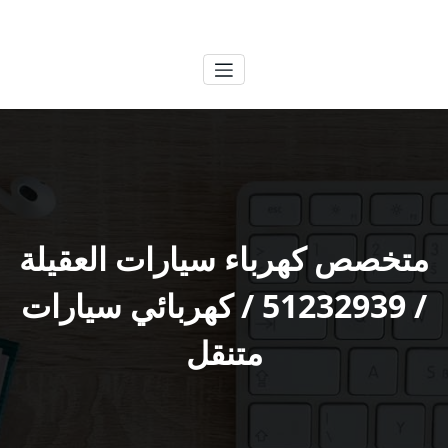
لتجاوز
الكويتية
خدمات وظائف بالكويت
لى
لمحتوى
متخصص كهرباء سيارات العقيلة
/ 51232939‬ / كهربائي سيارات
متنقل