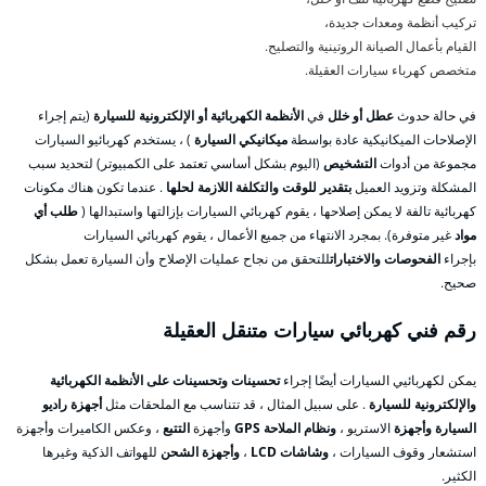
تركيب أنظمة ومعدات جديدة،
القيام بأعمال الصيانة الروتينية والتصليح.
متخصص كهرباء سيارات العقيلة.
في حالة حدوث
عطل أو خلل
في
الأنظمة الكهربائية أو الإلكترونية للسيارة
(يتم إجراء
الإصلاحات الميكانيكية عادة بواسطة
ميكانيكي السيارة
) ، يستخدم كهربائيو السيارات
مجموعة من أدوات
التشخيص
(اليوم بشكل أساسي تعتمد على الكمبيوتر) لتحديد سبب
المشكلة وتزويد العميل
بتقدير للوقت والتكلفة اللازمة لحلها
. عندما تكون هناك مكونات
كهربائية تالفة لا يمكن إصلاحها ، يقوم كهربائي السيارات بإزالتها واستبدالها (
طلب أي
مواد
غير متوفرة). بمجرد الانتهاء من جميع الأعمال ، يقوم كهربائي السيارات
بإجراء
الفحوصات والاختبارات
للتحقق من نجاح عمليات الإصلاح وأن السيارة تعمل بشكل
صحيح.
رقم فني كهربائي سيارات متنقل العقيلة
يمكن لكهربائيي السيارات أيضًا إجراء
تحسينات وتحسينات على الأنظمة الكهربائية
والإلكترونية للسيارة
. على سبيل المثال ، قد تتناسب مع الملحقات مثل
أجهزة راديو
السيارة وأجهزة
الاستريو ،
ونظام الملاحة GPS
وأجهزة
التتبع
، وعكس الكاميرات وأجهزة
استشعار وقوف السيارات ،
وشاشات LCD
،
وأجهزة الشحن
للهواتف الذكية وغيرها
الكثير.