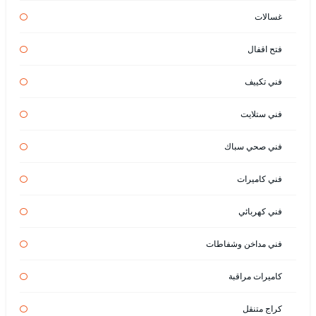
غسالات
فتح اقفال
فني تكييف
فني ستلايت
فني صحي سباك
فني كاميرات
فني كهربائي
فني مداخن وشفاطات
كاميرات مراقبة
كراج متنقل