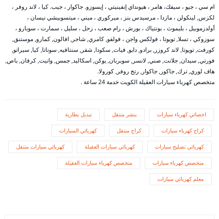
ام سي ، جيو ، سيفك، هامر ، هيونداي إنفينيتي ، إيسوزو. جاكوار ، جيب. كيا ، لاند روفر ،
لكزس, لينكولن ، مازدا ، مرسيدس بنز ، ميركوري ، ميني ، ميتسوبيشي نيسان ،
أولدزموبيل ، بليموث ، بونتياك ، بورش ، رام صعب ، زحل ، سليل ، سمارت ، سوبارو ،
سوزوكي ، تسلا, تويوتا ، فولكس واجن ، فولفو, كامري, شاجر, افالون, كمارو, موستنق,
كورفت, تويوتا, لاند كروزر, برادو, دايو, فيات, سكودا, شفر, سنتافيه, سوناتا, كيا, سيراتو,
فورتي, سيدان, جلانت, صني, لانسر, سوبربان, يوكن, اسكاليد, جمس, وانيت, كرفان, باص,
هاف لوري, ترك, جاكور, جاكوار, رتج روفر, كورولا.
متخصص كهرباء سيارات العقيلة الكويت خدمة 24 ساعة .
اخصائي كهرباء سيارات
بنشر متنقل
تبديل بطارية
كراج كهرباء سيارات
كراج متنقل
كهربائي السيارات
كهربائي تصليح سيارات
كهربائي سيارات العقيلة
كهربائي سيارات متنقل
متخصص كهرباء سيارات
متخصص كهرباء سيارات العقيلة
معلم كهربائي سيارات