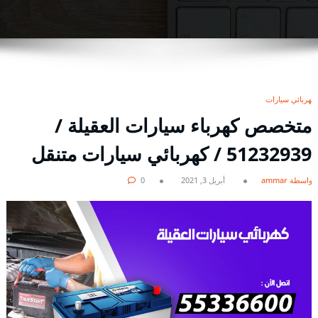
كهربائي سيارات
متخصص كهرباء سيارات العقيلة /
51232939‬ / كهربائي سيارات متنقل
بواسطة ammar
أبريل 3, 2021
0