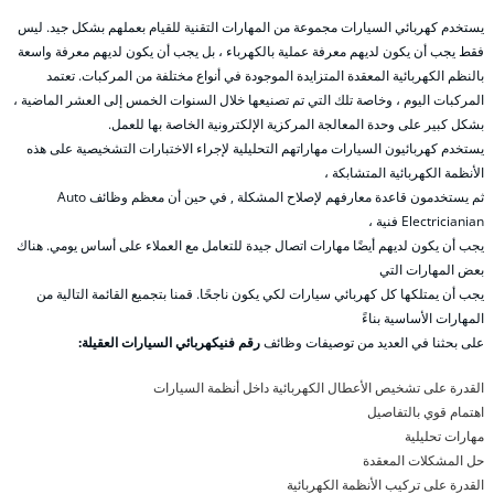
يستخدم كهربائي السيارات مجموعة من المهارات التقنية للقيام بعملهم بشكل جيد. ليس
فقط يجب أن يكون لديهم معرفة عملية بالكهرباء ، بل يجب أن يكون لديهم معرفة واسعة
بالنظم الكهربائية المعقدة المتزايدة الموجودة في أنواع مختلفة من المركبات. تعتمد
المركبات اليوم ، وخاصة تلك التي تم تصنيعها خلال السنوات الخمس إلى العشر الماضية ،
بشكل كبير على وحدة المعالجة المركزية الإلكترونية الخاصة بها للعمل.
يستخدم كهربائيون السيارات مهاراتهم التحليلية لإجراء الاختبارات التشخيصية على هذه
الأنظمة الكهربائية المتشابكة ،
ثم يستخدمون قاعدة معارفهم لإصلاح المشكلة , في حين أن معظم وظائف Auto
Electricianian فنية ،
يجب أن يكون لديهم أيضًا مهارات اتصال جيدة للتعامل مع العملاء على أساس يومي. هناك
بعض المهارات التي
يجب أن يمتلكها كل كهربائي سيارات لكي يكون ناجحًا. قمنا بتجميع القائمة التالية من
المهارات الأساسية بناءً
على بحثنا في العديد من توصيفات وظائف
رقم فنيكهربائي السيارات العقيلة:
القدرة على تشخيص الأعطال الكهربائية داخل أنظمة السيارات
اهتمام قوي بالتفاصيل
مهارات تحليلية
حل المشكلات المعقدة
القدرة على تركيب الأنظمة الكهربائية