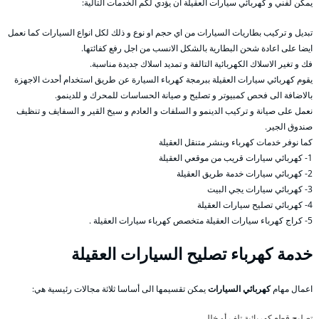
يمكن لفني و كهربائي سيارات العقيلة ان يؤدي لكم الخدمات التالية:
تبديل و تركيب بطاريات السيارات من اي حجم او نوع و ذلك لكل انواع السيارات كما نعمل
ايضا على اعادة شحن البطارية بالشكل الانسب من اجل رفع كفائتها.
فك و تغير الاسلاك الكهربائية التالفة و تمديد اسلاك جديدة مناسبة.
يقوم كهربائي سيارات العقيلة ببرمجة كهرباء السيارة عن طريق استخدام أحدث الاجهزة
بالاضافة الى فحص كمبيوتر و تصليح و صيانة الحساسات للمحرك و للدينمو.
نعمل على صيانة و تركيب الدينمو و السلفات و العادم و سيخ القير و السفايف و تنظيف
صندوق الجير.
كما نوفر خدمات كهرباء وبنشر متنقل العقيلة
1- كهربائي سيارات قريب من موقعي العقيلة
2- كهربائي سيارات خدمة طريق العقيلة
3- كهربائي سيارات يجي البيت
4- كهربائي تصليح سيارات العقيلة
5- كراج كهرباء سيارات العقيلة متخصص كهرباء سيارات العقيلة .
خدمة كهرباء تصليح السيارات العقيلة
اعمال مهام
كهربائي السيارات
يمكن تقسيمها الى أساسا ثلاثة مجالات رئيسية هي:
تصليح قطع كهربائية تلف أو خلل،