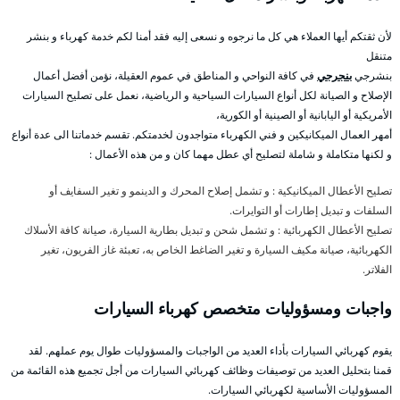
لأن ثقتكم أيها العملاء هي كل ما نرجوه و نسعى إليه فقد أمنا لكم خدمة كهرباء و بنشر
متنقل
بنشرجي
بنجرجي
في كافة النواحي و المناطق في عموم العقيلة، نؤمن أفضل أعمال
الإصلاح و الصيانة لكل أنواع السيارات السياحية و الرياضية، نعمل على تصليح السيارات
الأمريكية أو اليابانية أو الصينية أو الكورية،
أمهر العمال الميكانيكين و فني الكهرباء متواجدون لخدمتكم. تقسم خدماتنا الى عدة أنواع
و لكنها متكاملة و شاملة لتصليح أي عطل مهما كان و من هذه الأعمال :
تصليح الأعطال الميكانيكية : و تشمل إصلاح المحرك و الدينمو و تغير السفايف أو
السلفات و تبديل إطارات أو التوايرات.
تصليح الأعطال الكهربائية : و تشمل شحن و تبديل بطارية السيارة، صيانة كافة الأسلاك
الكهربائية، صيانة مكيف السيارة و تغير الضاغط الخاص به، تعبئة غاز الفريون، تغير
الفلاتر.
واجبات ومسؤوليات متخصص كهرباء السيارات
يقوم كهربائي السيارات بأداء العديد من الواجبات والمسؤوليات طوال يوم عملهم. لقد
قمنا بتحليل العديد من توصيفات وظائف كهربائي السيارات من أجل تجميع هذه القائمة من
المسؤوليات الأساسية لكهربائي السيارات.