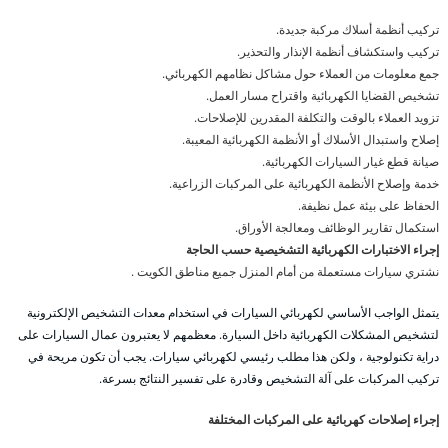
تركيب أنظمة أسلاك مركبة جديدة.
تركيب واستكشاف أنظمة الإنذار والتحذير.
جمع معلومات من العملاء حول مشاكل نظامهم الكهربائي.
تشخيص القضايا الكهربائية واقتراح مسار العمل.
تزويد العملاء بالوقت والتكلفة المقدرين للإصلاحات.
إصلاح واستبدال الأسلاك أو الأنظمة الكهربائية المعيبة.
صيانة قطع غيار السيارات الكهربائية.
خدمة وإصلاح الأنظمة الكهربائية على المركبات الزراعية.
الحفاظ على بيئة عمل نظيفة.
استكمال تقارير الوظائف ومعالجة الأوراق.
إجراء الاختبارات الكهربائية التشخيصية حسب الحاجة
نشتري سيارات مستعملة من أمام المنزل جميع مناطق الكويت .
يتمثل الواجب الأساسي لكهربائي السيارات في استخدام معدات التشخيص الإلكترونية
لتشخيص المشكلات الكهربائية داخل السيارة. معظمهم لا يعتبرون عمال السيارات على
دراية تكنولوجية ، ولكن هذا مطلب رئيسي لكهربائي سيارات. يجب أن تكون مريحة في
تركيب المركبات على آلة التشخيص وقادرة على تفسير النتائج بسرعة.
إجراء إصلاحات كهربائية على المركبات المختلفة