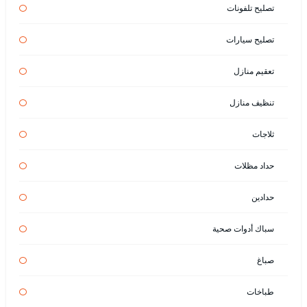
تصليح تلفونات
تصليح سيارات
تعقيم منازل
تنظيف منازل
ثلاجات
حداد مظلات
حدادين
سباك أدوات صحية
صباغ
طباخات