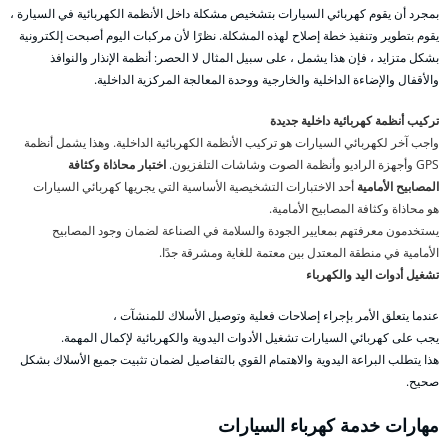
بمجرد أن يقوم كهربائي السيارات بتشخيص مشكلة داخل الأنظمة الكهربائية في السيارة ،
يقوم بتطوير وتنفيذ خطة إصلاح لهذه المشكلة. نظرًا لأن مركبات اليوم أصبحت إلكترونية
بشكل متزايد ، فإن هذا يشمل ، على سبيل المثال لا الحصر: أنظمة الإنذار والنوافذ
والأقفال والإضاءة الداخلية والخارجية ووحدة المعالجة المركزية الداخلية.
تركيب أنظمة كهربائية داخلية جديدة
واجب آخر لكهربائي السيارات هو تركيب الأنظمة الكهربائية الداخلية. وهذا يشمل أنظمة
GPS وأجهزة الراديو وأنظمة الصوت وشاشات التلفزيون.
اختبار محاذاة وكثافة
المصابيح الأمامية
أحد الاختبارات التشخيصية الأساسية التي يجريها كهربائي السيارات
هو محاذاة وكثافة المصابيح الأمامية.
يستخدمون معرفتهم بمعايير الجودة والسلامة في الصناعة لضمان وجود المصابيح
الأمامية في منطقة المعتدل بين معتمة للغاية ومشرقة جدًا.
تشغيل أدوات اليد والكهرباء
عندما يتعلق الأمر بإجراء إصلاحات فعلية وتوصيل الأسلاك للمنشآت ،
يجب على كهربائي السيارات تشغيل الأدوات اليدوية والكهربائية لإكمال المهمة.
هذا يتطلب البراعة اليدوية والاهتمام القوي بالتفاصيل لضمان تثبيت جميع الأسلاك بشكل
صحيح.
مهارات خدمة كهرباء السيارات