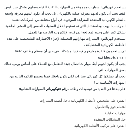
يستخدم كهربائي السيارات مجموعة من المهارات التقنية للقيام بعملهم بشكل جيد. ليس
فقط يجب أن يكون لديهم معرفة عملية بالكهرباء ، بل يجب أن يكون لديهم معرفة واسعة
بالنظم الكهربائية المعقدة المتزايدة الموجودة في أنواع مختلفة من المركبات. تعتمد
المركبات اليوم ، وخاصة تلك التي تم تصنيعها خلال السنوات الخمس إلى العشر الماضية ،
بشكل كبير على وحدة المعالجة المركزية الإلكترونية الخاصة بها للعمل.
يستخدم كهربائيون السيارات مهاراتهم التحليلية لإجراء الاختبارات التشخيصية على هذه
الأنظمة الكهربائية المتشابكة ،
ثم يستخدمون قاعدة معارفهم لإصلاح المشكلة , في حين أن معظم وظائف Auto
Electricianian فنية ،
يجب أن يكون لديهم أيضًا مهارات اتصال جيدة للتعامل مع العملاء على أساس يومي. هناك
بعض المهارات التي
يجب أن يمتلكها كل كهربائي سيارات لكي يكون ناجحًا. قمنا بتجميع القائمة التالية من
المهارات الأساسية بناءً
على بحثنا في العديد من توصيفات وظائف
رقم فنيكهربائي السيارات الشامية:
القدرة على تشخيص الأعطال الكهربائية داخل أنظمة السيارات
اهتمام قوي بالتفاصيل
مهارات تحليلية
حل المشكلات المعقدة
القدرة على تركيب الأنظمة الكهربائية