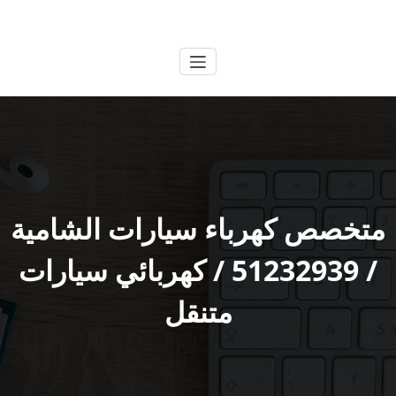
لتجاوز
الكويتية
خدمات وظائف بالكويت
لى
لمحتوى
متخصص كهرباء سيارات الشامية
/ 51232939‬ / كهربائي سيارات
متنقل