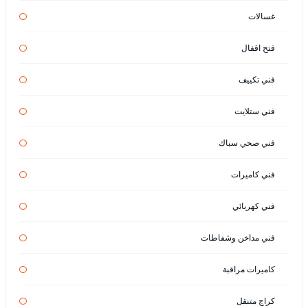
غسالات
فتح اقفال
فني تكييف
فني ستلايت
فني صحي سباك
فني كاميرات
فني كهربائي
فني مداخن وشفاطات
كاميرات مراقبة
كراج متنقل