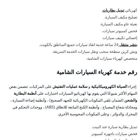
كهربائي
تبديل بطاريات
.
تصليح مكيف السيارة.
نعبئة عاو مكيف السيارة.
فحص كمبيوتر سيارات.
إخصائي تكييف سيارات
بنشر متنقل
24 ساعة خدمة انقاذ سيارات جميع المناطق بالكويت.
ونش كرين سطحة سحب ونقل سيارات الخدمة السريعة.
متخصص كهرباء سيارات الشامية.
رقم خدمة كهرباء السيارات الشامية
إجراء
الصيانة الكهروميكانيكية
و
سلامة عمليات التفتيش
على المركبات. تتضمن بعض
المهام الأكثر شيوعًا التي يقوم بها كهربائيو السيارات اختبارات على
أنظمة البطارية
والشحن
(لضمان تلقي المكونات الكهربائية للجهد الصحيح) ، وأنظمة إضاءة السيارة ،
ومحاذاة شعاع المصباح ، وأنظمة الكبح المانعة للانغلاق (ABS) ، ووحدات التحكم في
المحرك والدوائر ، وعلى المكونات المحوسبة الأخرى.
تبديل بطارية سيارة عند البيت.
فحص سيارات باجهزة كمبيوتر.