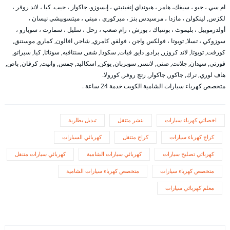
ام سي ، جيو ، سيفك، هامر ، هيونداي إنفينيتي ، إيسوزو. جاكوار ، جيب. كيا ، لاند روفر ،
لكزس, لينكولن ، مازدا ، مرسيدس بنز ، ميركوري ، ميني ، ميتسوبيشي نيسان ،
أولدزموبيل ، بليموث ، بونتياك ، بورش ، رام صعب ، زحل ، سليل ، سمارت ، سوبارو ،
سوزوكي ، تسلا, تويوتا ، فولكس واجن ، فولفو, كامري, شاجر, افالون, كمارو, موستنق,
كورفت, تويوتا, لاند كروزر, برادو, دايو, فيات, سكودا, شفر, سنتافيه, سوناتا, كيا, سيراتو,
فورتي, سيدان, جلانت, صني, لانسر, سوبربان, يوكن, اسكاليد, جمس, وانيت, كرفان, باص,
هاف لوري, ترك, جاكور, جاكوار, رتج روفر, كورولا.
متخصص كهرباء سيارات الشامية الكويت خدمة 24 ساعة .
اخصائي كهرباء سيارات
بنشر متنقل
تبديل بطارية
كراج كهرباء سيارات
كراج متنقل
كهربائي السيارات
كهربائي تصليح سيارات
كهربائي سيارات الشامية
كهربائي سيارات متنقل
متخصص كهرباء سيارات
متخصص كهرباء سيارات الشامية
معلم كهربائي سيارات