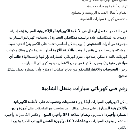
تركيب أنظمة ومعدات جديدة،
القيام بأعمال الصيانة الروتينية والتصليح.
متخصص كهرباء سيارات الشامية.
في حالة حدوث
عطل أو خلل
في
الأنظمة الكهربائية أو الإلكترونية للسيارة
(يتم إجراء
الإصلاحات الميكانيكية عادة بواسطة
ميكانيكي السيارة
) ، يستخدم كهربائيو السيارات
مجموعة من أدوات
التشخيص
(اليوم بشكل أساسي تعتمد على الكمبيوتر) لتحديد سبب
المشكلة وتزويد العميل
بتقدير للوقت والتكلفة اللازمة لحلها
. عندما تكون هناك مكونات
كهربائية تالفة لا يمكن إصلاحها ، يقوم كهربائي السيارات بإزالتها واستبدالها (
طلب أي
مواد
غير متوفرة). بمجرد الانتهاء من جميع الأعمال ، يقوم كهربائي السيارات
بإجراء
الفحوصات والاختبارات
للتحقق من نجاح عمليات الإصلاح وأن السيارة تعمل بشكل
صحيح.
رقم فني كهربائي سيارات متنقل الشامية
يمكن لكهربائيي السيارات أيضًا إجراء
تحسينات وتحسينات على الأنظمة الكهربائية
والإلكترونية للسيارة
. على سبيل المثال ، قد تتناسب مع الملحقات مثل
أجهزة راديو
السيارة وأجهزة
الاستريو ،
ونظام الملاحة GPS
وأجهزة
التتبع
، وعكس الكاميرات وأجهزة
استشعار وقوف السيارات ،
وشاشات LCD
،
وأجهزة الشحن
للهواتف الذكية وغيرها
الكثير.