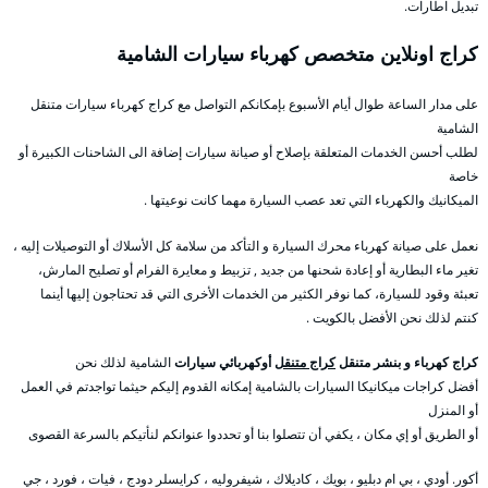
تبديل اطارات.
كراج اونلاين متخصص كهرباء سيارات الشامية
على مدار الساعة طوال أيام الأسبوع بإمكانكم التواصل مع كراج كهرباء سيارات متنقل
الشامية
لطلب أحسن الخدمات المتعلقة بإصلاح أو صيانة سيارات إضافة الى الشاحنات الكبيرة أو
خاصة
الميكانيك والكهرباء التي تعد عصب السيارة مهما كانت نوعيتها .
نعمل على صيانة كهرباء محرك السيارة و التأكد من سلامة كل الأسلاك أو التوصيلات إليه ،
تغير ماء البطارية أو إعادة شحنها من جديد , تزبيط و معايرة الفرام أو تصليح المارش،
تعبئة وقود للسيارة، كما نوفر الكثير من الخدمات الأخرى التي قد تحتاجون إليها أينما
كنتم لذلك نحن الأفضل بالكويت .
كراج كهرباء و بنشر متنقل
كراج متنقل
أوكهربائي سيارات
الشامية لذلك نحن
أفضل كراجات ميكانيكا السيارات بالشامية إمكانه القدوم إليكم حيثما تواجدتم في العمل
أو المنزل
أو الطريق أو إي مكان ، يكفي أن تتصلوا بنا أو تحددوا عنوانكم لنأتيكم بالسرعة القصوى
أكور. أودي ، بي ام دبليو ، بويك ، كاديلاك ، شيفروليه ، كرايسلر دودج ، فيات ، فورد ، جي