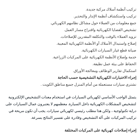
تركيب أنظمة أسلاك مركبة جديدة.
تركيب واستكشاف أنظمة الإنذار والتحذير.
جمع معلومات من العملاء حول مشاكل نظامهم الكهربائي.
تشخيص القضايا الكهربائية واقتراح مسار العمل.
تزويد العملاء بالوقت والتكلفة المقدرين للإصلاحات.
إصلاح واستبدال الأسلاك أو الأنظمة الكهربائية المعيبة.
صيانة قطع غيار السيارات الكهربائية.
خدمة وإصلاح الأنظمة الكهربائية على المركبات الزراعية.
الحفاظ على بيئة عمل نظيفة.
استكمال تقارير الوظائف ومعالجة الأوراق.
إجراء الاختبارات الكهربائية التشخيصية حسب الحاجة
نشتري سيارات مستعملة من أمام المنزل جميع مناطق الكويت .
يتمثل الواجب الأساسي لكهربائي السيارات في استخدام معدات التشخيص الإلكترونية
لتشخيص المشكلات الكهربائية داخل السيارة. معظمهم لا يعتبرون عمال السيارات على
دراية تكنولوجية ، ولكن هذا مطلب رئيسي لكهربائي سيارات. يجب أن تكون مريحة في
تركيب المركبات على آلة التشخيص وقادرة على تفسير النتائج بسرعة.
إجراء إصلاحات كهربائية على المركبات المختلفة