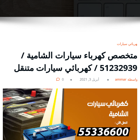
كهربائي سيارات
متخصص كهرباء سيارات الشامية /
51232939‬ / كهربائي سيارات متنقل
بواسطة ammar
أبريل 3, 2021
0