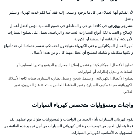
لأن ثقتكم أيها العملاء هي كل ما نرجوه و نسعى إليه فقد أمنا لكم خدمة كهرباء و بنشر
متنقل
بنشرجي
بنجرجي
في كافة النواحي و المناطق في عموم الشامية، نؤمن أفضل أعمال
الإصلاح و الصيانة لكل أنواع السيارات السياحية و الرياضية، نعمل على تصليح السيارات
الأمريكية أو اليابانية أو الصينية أو الكورية،
أمهر العمال الميكانيكين و فني الكهرباء متواجدون لخدمتكم. تقسم خدماتنا الى عدة أنواع
و لكنها متكاملة و شاملة لتصليح أي عطل مهما كان و من هذه الأعمال :
تصليح الأعطال الميكانيكية : و تشمل إصلاح المحرك و الدينمو و تغير السفايف أو
السلفات و تبديل إطارات أو التوايرات.
تصليح الأعطال الكهربائية : و تشمل شحن و تبديل بطارية السيارة، صيانة كافة الأسلاك
الكهربائية، صيانة مكيف السيارة و تغير الضاغط الخاص به، تعبئة غاز الفريون، تغير
الفلاتر.
واجبات ومسؤوليات متخصص كهرباء السيارات
يقوم كهربائي السيارات بأداء العديد من الواجبات والمسؤوليات طوال يوم عملهم. لقد
قمنا بتحليل العديد من توصيفات وظائف كهربائي السيارات من أجل تجميع هذه القائمة من
المسؤوليات الأساسية لكهربائي السيارات.