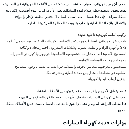
بمجرد أن يقوم كهربائي السيارات بتشخيص مشكلة داخل الأنظمة الكهربائية في السيارة ،
يقوم بتطوير وتنفيذ خطة إصلاح لهذه المشكلة. نظرًا لأن مركبات اليوم أصبحت إلكترونية
بشكل متزايد ، فإن هذا يشمل ، على سبيل المثال لا الحصر: أنظمة الإنذار والنوافذ
والأقفال والإضاءة الداخلية والخارجية ووحدة المعالجة المركزية الداخلية.
تركيب أنظمة كهربائية داخلية جديدة
واجب آخر لكهربائي السيارات هو تركيب الأنظمة الكهربائية الداخلية. وهذا يشمل أنظمة
GPS وأجهزة الراديو وأنظمة الصوت وشاشات التلفزيون.
اختبار محاذاة وكثافة
المصابيح الأمامية
أحد الاختبارات التشخيصية الأساسية التي يجريها كهربائي السيارات
هو محاذاة وكثافة المصابيح الأمامية.
يستخدمون معرفتهم بمعايير الجودة والسلامة في الصناعة لضمان وجود المصابيح
الأمامية في منطقة المعتدل بين معتمة للغاية ومشرقة جدًا.
تشغيل أدوات اليد والكهرباء
عندما يتعلق الأمر بإجراء إصلاحات فعلية وتوصيل الأسلاك للمنشآت ،
يجب على كهربائي السيارات تشغيل الأدوات اليدوية والكهربائية لإكمال المهمة.
هذا يتطلب البراعة اليدوية والاهتمام القوي بالتفاصيل لضمان تثبيت جميع الأسلاك بشكل
صحيح.
مهارات خدمة كهرباء السيارات