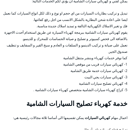
يمكن لفني و كهربائي سيارات الشامية ان يؤدي لكم الخدمات التالية:
تبديل و تركيب بطاريات السيارات من اي حجم او نوع و ذلك لكل انواع السيارات كما نعمل
ايضا على اعادة شحن البطارية بالشكل الانسب من اجل رفع كفائتها.
فك و تغير الاسلاك الكهربائية التالفة و تمديد اسلاك جديدة مناسبة.
يقوم كهربائي سيارات الشامية ببرمجة كهرباء السيارة عن طريق استخدام أحدث الاجهزة
بالاضافة الى فحص كمبيوتر و تصليح و صيانة الحساسات للمحرك و للدينمو.
نعمل على صيانة و تركيب الدينمو و السلفات و العادم و سيخ القير و السفايف و تنظيف
صندوق الجير.
كما نوفر خدمات كهرباء وبنشر متنقل الشامية
1- كهربائي سيارات قريب من موقعي الشامية
2- كهربائي سيارات خدمة طريق الشامية
3- كهربائي سيارات يجي البيت
4- كهربائي تصليح سيارات الشامية
5- كراج كهرباء سيارات الشامية متخصص كهرباء سيارات الشامية .
خدمة كهرباء تصليح السيارات الشامية
اعمال مهام
كهربائي السيارات
يمكن تقسيمها الى أساسا ثلاثة مجالات رئيسية هي:
تصليح قطع كهربائية تلف أو خلل،