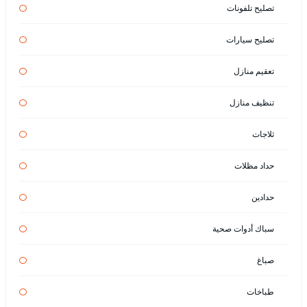
تصليح تلفونات
تصليح سيارات
تعقيم منازل
تنظيف منازل
ثلاجات
حداد مظلات
حدادين
سباك أدوات صحية
صباغ
طباخات