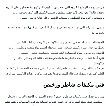
هل تنزعج من الروائح الكريهة التي تصدر من التكييف المركزي ولا تحصلون على التبريد
بجودة عالية؟ نحن نوفر لكم خدمة تنظيف وغسيل التكييف المركزي بحرفية عالية
وباستخدام أجود مواد التنظيف والمعدات للحصول على نتائج ترضي العميل.
ما هي المميزات التي تميز خدمة تنظيف وغسيل التكييف المركزي؟ تتميز هذه الخدمة
بعدة مزايا:
الجودة العالية والكفاءة في تنظيف وازالة الاوساخ والاتربة من دكتات التكييف
نعمل من خلال صيانة تكييف صبحان على استخدام أفضل مواد معقمة ومطهرة وعالية
الجودة وخالية من المواد الكيمياوية لكيلا تسبب الحساسية للجهاز التنفسي.
نقوم أيضا بتنظيف وحدات الخارجية باستخدام مضخات عالية الجودة لتزيل الغبار
والاوساخ
يقوم كادرنا الفني بفك الفلاتر وتنظيفها باستخدام فراشي مخصصة للحفاظ على كفاءة
الفلتر كما نقوم بتبديله في حالة التلف يوفرها لكم فني تركيب دكتات التكييف المركزي
فني مكيفات شاطر ورخيص
هل تريد أفضل فني مكيفات شاطر ورخيص؟ يبحث العديد عن الجودة العالية والأسعار
المناسبة حيث تتعدد الشركات التي تقدم خدمات الصيانة وتركيب المكيفات ولكنها تفتقر