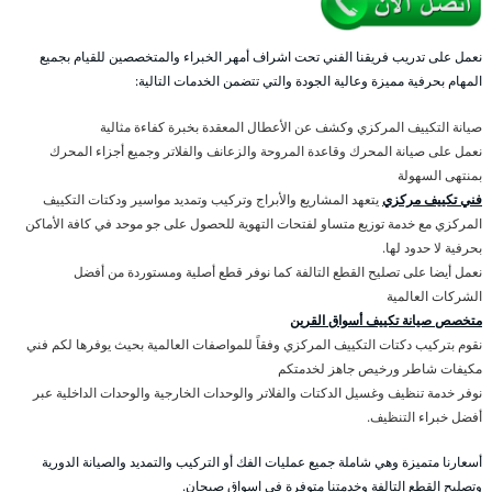
نعمل على تدريب فريقنا الفني تحت اشراف أمهر الخبراء والمتخصصين للقيام بجميع
المهام بحرفية مميزة وعالية الجودة والتي تتضمن الخدمات التالية:
صيانة التكييف المركزي وكشف عن الأعطال المعقدة بخبرة كفاءة مثالية
نعمل على صيانة المحرك وقاعدة المروحة والزعانف والفلاتر وجميع أجزاء المحرك
بمنتهى السهولة
فني تكييف مركزي
يتعهد المشاريع والأبراج وتركيب وتمديد مواسير ودكتات التكييف
المركزي مع خدمة توزيع متساو لفتحات التهوية للحصول على جو موحد في كافة الأماكن
بحرفية لا حدود لها.
نعمل أيضا على تصليح القطع التالفة كما نوفر قطع أصلية ومستوردة من أفضل
الشركات العالمية
متخصص صيانة تكييف أسواق القرين
نقوم بتركيب دكتات التكييف المركزي وفقاً للمواصفات العالمية بحيث يوفرها لكم فني
مكيفات شاطر ورخيص جاهز لخدمتكم
نوفر خدمة تنظيف وغسيل الدكتات والفلاتر والوحدات الخارجية والوحدات الداخلية عبر
أفضل خبراء التنظيف.
أسعارنا متميزة وهي شاملة جميع عمليات الفك أو التركيب والتمديد والصيانة الدورية
وتصليح القطع التالفة وخدمتنا متوفرة في اسواق صبحان.