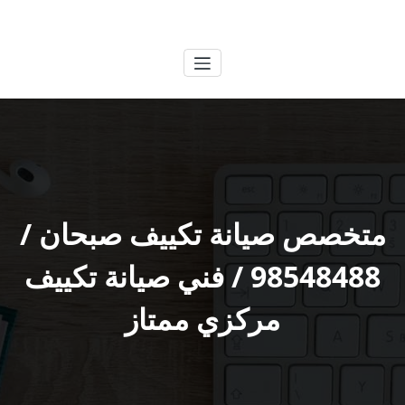
لتجاوز
الكويتية
خدمات وظائف بالكويت
لى
لمحتوى
متخصص صيانة تكييف صبحان /
98548488 / فني صيانة تكييف
مركزي ممتاز