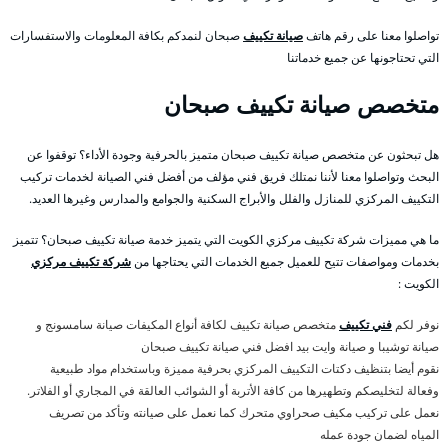
تواصلوا معنا على رقم هاتف
صيانة تكييف
صبحان لنمدكم بكافة المعلومات والاستفسارات
التي تحتاجونها عن جميع خدماتنا
متخصص صيانة تكييف صبحان
هل تبحثون عن متخصص صيانة تكييف صبحان متميز بالحرفية وجودة الأداء؟ توقفوا عن
البحث وتواصلوا معنا لأننا نمتلك فريق فني مؤلف من أفضل فني الصيانة لخدمات تركيب
التكييف المركزي للمنازل والفلل والأبراج السكنية والجوامع والمدارس وغيرها العديد.
ما هي مميزات شركة تكييف مركزي الكويت التي يتميز خدمة صيانة تكييف صبحان؟ تتميز
بخدمات ومواصفات تتيح للعميل جميع الخدمات التي يحتاجها من
شركة تكييف مركزي
الكويت :
نوفر لكم
فني تكييف
متخصص صيانة تكييف لكافة أنواع المكيفات صيانة سامسونج و
صيانة توشيبا و صيانة وايت بيد افضل فني صيانة تكييف صبحان
نقوم أيضا بتنظيف دكتات التكييف المركزي بحرفية مميزة وباستخدام مواد طبيعية
وفعالة لتخليصكم وتطهيرها من كافة الأتربة أو الشوائب العالقة في المجاري أو الفلاتر.
نعمل على تركيب مكيف صحراوي متحرك كما نعمل على صيانته وتأكد من تصريف
المياه لضمان جودة عمله