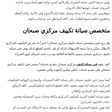
يؤمن فريقنا الغني صيانة المحرك والرقائق المبرد وكما يقوم أيضا بتزيت قاعدة
المروحة لضمان ليونتها خلال الدوران.
متوافرون على مدار 24 ساعة ونعمل طيلة أيام الأسبوع وفي الأعياد وأيام العطل
وجاهزون لتلبية جميع الطلبات في كافة المناطق عبر ورشات مناوبة.
متخصص صيانة تكييف مركزي صبحان
هل تريد فني متخصص صيانة تكييف مركزي صبحان؟ كثيراً ما يتعرض التكييف المركزي
لأعطال متكررة إما نتيجة الاستهلاك الزائد او تلف بإحدى القطع لذلك نوفر فني صيانة
تكييف مركزي صبحان متميز بالكفاءة العالية ومدرب تحت اشراف أمهر الخبراء.
كيف يقوم
فني صيانة تكييف
مركزي صبحان بتقديم خدماته؟ يسعى فني تكييف مركزي
صبحان على تقديم خدمات بأعلى معايير الجودة والتي تتضمن:
أيضا يعمل فني تكييف صبحان على صيانة كافة التمديدات والمجاري الهوائية للمكيفات
المركزية بحرفية كما نقوم بنظيف كافة القطع الداخلية لتخليصكم من كافة الروائح
المزعجة داخل المجاري والفلاتر.
نقوم بصيانة أنظمة التبريد للمكيف المركزي وكافة وحدات تبريد المنفصلة وفحص
دكتات التكييف المركزي.
كما نؤمن تصليح المبخرة أو تبديلها والتي قد تتعطل نتيجة لاحتكاك في المحرك أو