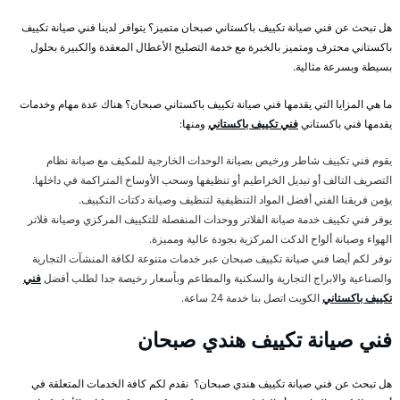
هل تبحث عن فني صيانة تكييف باكستاني صبحان متميز؟ يتوافر لدينا فني صيانة تكييف
باكستاني محترف ومتميز بالخبرة مع خدمة التصليح الأعطال المعقدة والكبيرة بحلول
بسيطة وبسرعة مثالية.
ما هي المزايا التي يقدمها فني صيانة تكييف باكستاني صبحان؟ هناك عدة مهام وخدمات
يقدمها فني باكستاني
فني تكييف باكستاني
ومنها:
يقوم فني تكييف شاطر ورخيص بصيانة الوحدات الخارجية للمكيف مع صيانة نظام
التصريف التالف أو تبديل الخراطيم أو تنظيفها وسحب الأوساخ المتراكمة في داخلها.
يؤمن فريقنا الفني أفضل المواد التنظيفية لتنظيف وصيانة دكتات التكييف.
يوفر فني تكييف خدمة صيانة الفلاتر ووحدات المنفصلة للتكييف المركزي وصيانة فلاتر
الهواء وصيانة ألواح الدكت المركزية بجودة عالية ومميزة.
نوفر لكم أيضا فني صيانة تكييف صبحان عبر خدمات متنوعة لكافة المنشآت التجارية
والصناعية والابراج التجارية والسكنية والمطاعم وبأسعار رخيصة جدا لطلب أفضل
فني
تكييف باكستاني
الكويت اتصل بنا خدمة 24 ساعة.
فني صيانة تكييف هندي صبحان
هل تبحث عن فني صيانة تكييف هندي صبحان؟ نقدم لكم كافة الخدمات المتعلقة في