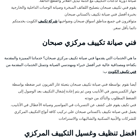
صيانة دورية لدكتات التكييف مع خدمة تبديل الفلاتر والقطع التالفة.
يقوم فني تكييف صبحان بتصليح اللفائف المبخرة وصيانة الوحدات الداخلية والخارجية
بخبرة أفضل فني صيانة تكييف باكستاني صبحان
متوافرون في جميع مناطق اسواق صبحان وضواحيها
شركة تكييف
الكويت بخدمتكم
دائما بأقل سعر.
فني صيانة تكييف مركزي صبحان
ما هي الخدمات التي يقدمها فني صيانة تكييف مركزي صبحان؟ خدماتنا المميزة والمقدمة
بكفاءة ومصداقية عالية عبر أفضل خبراء ومهندسي الصيانة وتتمثل الخدمات المقدمة من
فني تكييف الكويت
ب:
أيضا نقوم بواسطة فني صيانة تكييف صبحان بتعبئة غاز الفريون عبر ضغطه بواسطة
جهاز الكمبريسور في الأنابيب ومن ثم يتم إعادة إشغال التكييف بعد الوصول إلى
الضغط المطلوب والتأكد من جودته
فني تكيف يقوم على كشف عن التسربات في المواسير وصيانة الأعطال في الأنابيب.
يعمل فني صيانة تكييف باكستاني صبحان على تركيب كافة أنواع التكييف المركزي
للشركات والأبنية السكنية والشاليهات والاستراحات
افضل تنظيف وغسيل التكييف المركزي