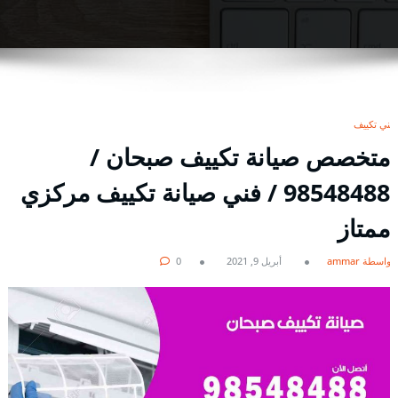
فني تكييف
متخصص صيانة تكييف صبحان /
98548488 / فني صيانة تكييف مركزي
ممتاز
بواسطة ammar
أبريل 9, 2021
0