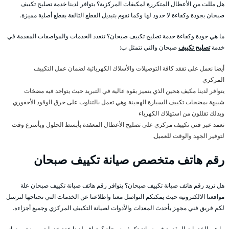
هل مللت من الأعطال المتكررة لمكيفات المركزية؟ يتوافر لدينا خدمة تصليح تكييف
صبحان بجودة وكفاءة لا حدود لها وكما نقوم بتبديل القطع التالفة بقطع أصلية مميزة.
ما هي جودة وكفاءة خدمة تصليح تكييف صبحان؟ تتعدد الخدمات والمواصفات المقدمة في
خدمة
تصليح تكييف
صبحان والتي تتمثل ب:
أيضا نعمل على تفقد كافة التوصيلات والأسلاك الكهربائية لضمان عمل التكييف
المركزي
يتوافر لدينا مكيف هجين الذي يتميز بقوة عالية في التبريد حيث يتواجد فيه مضخات
شبيهة بمضخات تكييف السيارة الهجينة وهي تعمل بالتناوب على حرق الوقود الأحفوري
وبذلك تقللون من استهلاك الكهرباء
نعمد عبر فني تكييف مركزي على تصليح الأعطال المعقدة بأبسط الحلول وبأسرع وقت
لتوفير الجهد والوقت للعميل.
رقم هاتف متخصص صيانة تكييف صبحان
هل تريد رقم هاتف صيانة تكييف صبحان؟ يتوافر رقم هاتف صيانة تكييف صبحان علة
مواقعنا الالكترونية حيث يمكنكم التواصل معنا واطلاعنا عن الخدمات التي تحتاجها لنرسل
لكم فريق فني مجهز بأحدث المعدات والأدوات لصيانة التكييف المركزي وجميع أجزاءه.
ما هي الخدمات المقدمة في صيانة تكييف صبحان؟ يتوافر لدينا عدة خدمات مميزة ومنها: