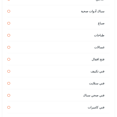
سباك أدوات صحية
صباغ
طباخات
غسالات
فتح اقفال
فني تكييف
فني ستلايت
فني صحي سباك
فني كاميرات