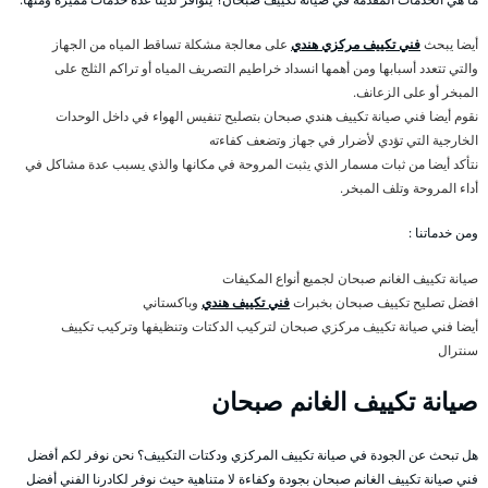
أيضا يبحث
فني تكييف مركزي هندي
على معالجة مشكلة تساقط المياه من الجهاز
والتي تتعدد أسبابها ومن أهمها انسداد خراطيم التصريف المياه أو تراكم الثلج على
المبخر أو على الزعانف.
نقوم أيضا فني صيانة تكييف هندي صبحان بتصليح تنفيس الهواء في داخل الوحدات
الخارجية التي تؤدي لأضرار في جهاز وتضعف كفاءته
نتأكد أيضا من ثبات مسمار الذي يثبت المروحة في مكانها والذي يسبب عدة مشاكل في
أداء المروحة وتلف المبخر.
ومن خدماتنا :
صيانة تكييف الغانم صبحان لجميع أنواع المكيفات
افضل تصليح تكييف صبحان بخبرات
فني تكييف هندي
وباكستاني
أيضا فني صيانة تكييف مركزي صبحان لتركيب الدكتات وتنظيفها وتركيب تكييف
سنترال
صيانة تكييف الغانم صبحان
هل تبحث عن الجودة في صيانة تكييف المركزي ودكتات التكييف؟ نحن نوفر لكم أفضل
فني صيانة تكييف الغانم صبحان بجودة وكفاءة لا متناهية حيث نوفر لكادرنا الفني أفضل