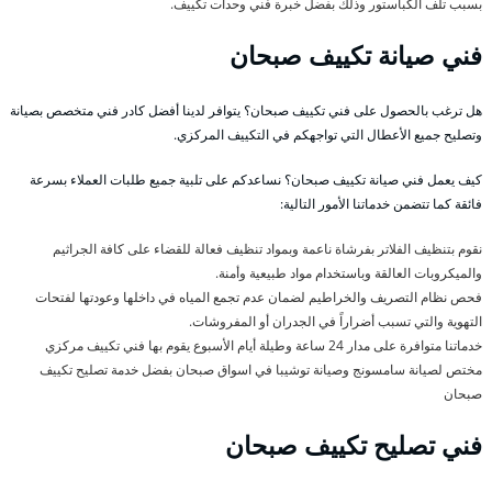
بسبب تلف الكباستور وذلك بفضل خبرة فني وحدات تكييف.
فني صيانة تكييف صبحان
هل ترغب بالحصول على فني تكييف صبحان؟ يتوافر لدينا أفضل كادر فني متخصص بصيانة
وتصليح جميع الأعطال التي تواجهكم في التكييف المركزي.
كيف يعمل فني صيانة تكييف صبحان؟ نساعدكم على تلبية جميع طلبات العملاء بسرعة
فائقة كما تتضمن خدماتنا الأمور التالية:
نقوم بتنظيف الفلاتر بفرشاة ناعمة وبمواد تنظيف فعالة للقضاء على كافة الجراثيم
والميكروبات العالقة وباستخدام مواد طبيعية وأمنة.
فحص نظام التصريف والخراطيم لضمان عدم تجمع المياه في داخلها وعودتها لفتحات
التهوية والتي تسبب أضراراً في الجدران أو المفروشات.
خدماتنا متوافرة على مدار 24 ساعة وطيلة أيام الأسبوع يقوم بها فني تكييف مركزي
مختص لصيانة سامسونج وصيانة توشيبا في اسواق صبحان بفضل خدمة تصليح تكييف
صبحان
فني تصليح تكييف صبحان