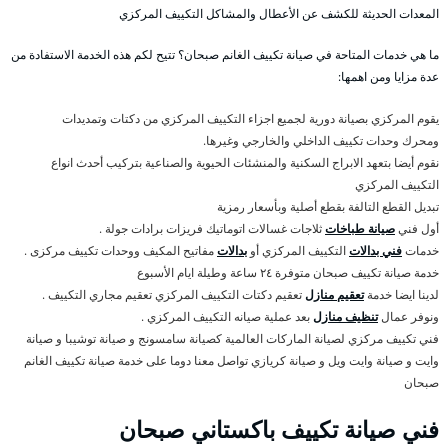
المعدات الحديثة للكشف عن الأعطال والمشاكل التكييف المركزي
ما هي خدمات المتاحة في صيانة تكييف الغانم صبحان؟ تتيح لكم هذه الخدمة الاستفادة من
عدة مزايا ومن اهمها:
يقوم المركزي بصيانة دورية لجميع اجزاء التكييف المركزي من دكتات وتمديدات
ومحرك وحدات تكييف الداخلي والخارجي وغيرها.
نقوم أيضا بتعهد الابراج السكنية والمنشئات الحيوية والصناعية بتركيب أحدث انواع
التكييف المركزي
تبديل القطع التالفة بقطع أصلية وبأسعار رمزية
أول فني
صيانة طباخات
ثلاجات غسالات اتوماتيك فريزات برادات جولة .
خدمات
فني بدالات
التكييف المركزي أو
بدالات
مفاتيح المكيف ووحدات تكييف مركزى .
خدمة صيانة تكييف صبحان متوفرة ٢٤ ساعة وطيلة ايام الأسبوع
لدينا ايضا خدمة
تعقيم منازل
تعقيم دكتات التكييف المركزي تعقيم مجاري التكييف .
ونوفر عمال
تنظيف منازل
بعد عملية صيانه التكييف المركزي .
فني تكييف مركزي لصيانة الماركات العالمية كصيانة سامسونج و صيانة توشيبا و صيانة
وايت و صيانة وايت ويل و صيانة كريازي تواصل معنا دوما على خدمة صيانة تكييف الغانم
صبحان
فني صيانة تكييف باكستاني صبحان