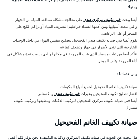
ومنها:
أيضا يبحث
فني تكييف مركزي هندي
على معالجة مشكلة تساقط المياه من الجهاز
والتي تتعدد أسبابها ومن أهمها انسداد خراطيم التصريف المياه أو تراكم الثلج على
المبخر أو على الزعانف.
نقوم أيضا فني صيانة تكييف هندي الفحيحيل بتصليح تنفيس الهواء في داخل الوحدات
الخارجية التي تؤدي لأضرار في جهاز وتضعف كفاءته
نتأكد أيضا من ثبات مسمار الذي يثبت المروحة في مكانها والذي يسبب عدة مشاكل في
أداء المروحة وتلف المبخر.
ومن خدماتنا :
صيانة تكييف الغانم الفحيحيل لجميع أنواع المكيفات
افضل تصليح تكييف الفحيحيل بخبرات
فني تكييف هندي
وباكستاني
أيضا فني صيانة تكييف مركزي الفحيحيل لتركيب الدكتات وتنظيفها وتركيب تكييف
سنترال
صيانة تكييف الغانم الفحيحيل
هل تبحث عن الجودة في صيانة تكييف المركزي ودكتات التكييف؟ نحن نوفر لكم أفضل