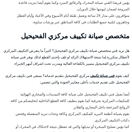
يؤمن فريقنا الغني صيانة المحرك والرقائق المبرد وكما يقوم أيضا بتزيت قاعدة
المروحة لضمان ليونتها خلال الدوران.
متوافرون على مدار 24 ساعة ونعمل طيلة أيام الأسبوع وفي الأعياد وأيام العطل
وجاهزون لتلبية جميع الطلبات في كافة المناطق عبر ورشات مناوبة.
متخصص صيانة تكييف مركزي الفحيحيل
هل تريد فني متخصص صيانة تكييف مركزي الفحيحيل؟ كثيراً ما يتعرض التكييف المركزي
لأعطال متكررة إما نتيجة الاستهلاك الزائد او تلف بإحدى القطع لذلك نوفر فني صيانة
تكييف مركزي الفحيحيل متميز بالكفاءة العالية ومدرب تحت اشراف أمهر الخبراء.
كيف يقوم
فني صيانة تكييف
مركزي الفحيحيل بتقديم خدماته؟ يسعى فني تكييف مركزي
الفحيحيل على تقديم خدمات بأعلى معايير الجودة والتي تتضمن:
أيضا يعمل فني تكييف الفحيحيل على صيانة كافة التمديدات والمجاري الهوائية
للمكيفات المركزية بحرفية كما نقوم بنظيف كافة القطع الداخلية لتخليصكم من كافة
الروائح المزعجة داخل المجاري والفلاتر.
نقوم بصيانة أنظمة التبريد للمكيف المركزي وكافة وحدات تبريد المنفصلة وفحص
دكتات التكييف المركزي.
كما نؤمن تصليح المبخرة أو تبديلها والتي قد تتعطل نتيجة لاحتكاك في المحرك أو