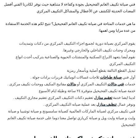
فني صيانة تكييف الغانم الفحيحيل بجودة وكفاءة لا متناهية حيث نوفر لكادرنا الفني أفضل
المعدات الحديثة للكشف عن الأعطال والمشاكل التكييف المركزي
ما هي خدمات المتاحة في صيانة تكييف الغانم الفحيحيل؟ تتيح لكم هذه الخدمة الاستفادة
من عدة مزايا ومن اهمها:
يقوم المركزي بصيانة دورية لجميع اجزاء التكييف المركزي من دكتات وتمديدات
ومحرك وحدات تكييف الداخلي والخارجي وغيرها.
نقوم أيضا بتعهد الابراج السكنية والمنشئات الحيوية والصناعية بتركيب أحدث انواع
التكييف المركزي
تبديل القطع التالفة بقطع أصلية وبأسعار رمزية
أول فني
صيانة طباخات
ثلاجات غسالات اتوماتيك فريزات برادات جولة .
خدمات
فني بدالات
التكييف المركزي أو
بدالات
مفاتيح المكيف ووحدات تكييف مركزى .
خدمة صيانة تكييف الفحيحيل متوفرة ٢٤ ساعة وطيلة ايام الأسبوع
لدينا ايضا خدمة
تعقيم منازل
تعقيم دكتات التكييف المركزي تعقيم مجاري التكييف .
ونوفر عمال
تنظيف منازل
بعد عملية صيانه التكييف المركزي .
فني تكييف مركزي لصيانة الماركات العالمية كصيانة سامسونج و صيانة توشيبا و صيانة
وايت و صيانة وايت ويل و صيانة كريازي تواصل معنا دوما على خدمة صيانة تكييف الغانم
الفحيحيل