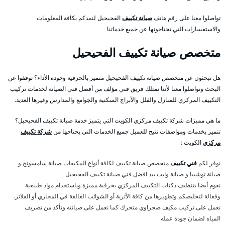
تواصلوا معنا على رقم هاتف
صيانة تكييف
الفحيحيل لنمدكم بكافة المعلومات
والاستفسارات التي تحتاجونها عن جميع خدماتنا
متخصص صيانة تكييف الفحيحيل
هل تبحثون عن متخصص صيانة تكييف الفحيحيل متميز بالحرفية وجودة الأداء؟ توقفوا عن
البحث وتواصلوا معنا لأننا نمتلك فريق فني مؤلف من أفضل فني الصيانة لخدمات تركيب
التكييف المركزي للمنازل والفلل والأبراج السكنية والجوامع والمدارس وغيرها العديد.
ما هي مميزات شركة تكييف مركزي الكويت التي يتميز خدمة صيانة تكييف الفحيحيل؟
تتميز بخدمات ومواصفات تتيح للعميل جميع الخدمات التي يحتاجها من
شركة تكييف
مركزي
الكويت :
نوفر لكم
فني تكييف
متخصص صيانة تكييف لكافة أنواع المكيفات صيانة سامسونج و
صيانة توشيبا و صيانة وايت بيد افضل فني صيانة تكييف الفحيحيل
نقوم أيضا بتنظيف دكتات التكييف المركزي بحرفية مميزة وباستخدام مواد طبيعية
وفعالة لتخليصكم وتطهيرها من كافة الأتربة أو الشوائب العالقة في المجاري أو الفلاتر.
نعمل على تركيب مكيف صحراوي متحرك كما نعمل على صيانته وتأكد من تصريف
المياه لضمان جودة عمله