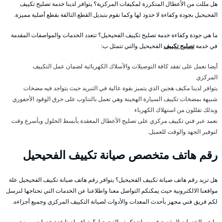
هل مللت من الأعطال المتكررة لمكيفات المركزية؟ يتوافر لدينا خدمة تصليح تكييف
الفحيحيل بجودة وكفاءة لا حدود لها وكما نقوم بتبديل القطع التالفة بقطع أصلية مميزة.
ما هي جودة وكفاءة خدمة تصليح تكييف الفحيحيل؟ تتعدد الخدمات والمواصفات المقدمة
في خدمة
تصليح تكييف
الفحيحيل والتي تتمثل ب:
أيضا نعمل على تفقد كافة التوصيلات والأسلاك الكهربائية لضمان عمل التكييف
المركزي
يتوافر لدينا مكيف هجين الذي يتميز بقوة عالية في التبريد حيث يتواجد فيه مضخات
شبيهة بمضخات تكييف السيارة الهجينة وهي تعمل بالتناوب على حرق الوقود الأحفوري
وبذلك تقللون من استهلاك الكهرباء
نعمد عبر فني تكييف مركزي على تصليح الأعطال المعقدة بأبسط الحلول وبأسرع وقت
لتوفير الجهد والوقت للعميل.
رقم هاتف متخصص صيانة تكييف الفحيحيل
هل تريد رقم هاتف صيانة تكييف الفحيحيل؟ يتوافر رقم هاتف صيانة تكييف الفحيحيل علة
مواقعنا الالكترونية حيث يمكنكم التواصل معنا واطلاعنا عن الخدمات التي تحتاجها لنرسل
لكم فريق فني مجهز بأحدث المعدات والأدوات لصيانة التكييف المركزي وجميع أجزاءه.
ما هي الخدمات المقدمة في صيانة تكييف الفحيحيل؟ يتوافر لدينا عدة خدمات مميزة