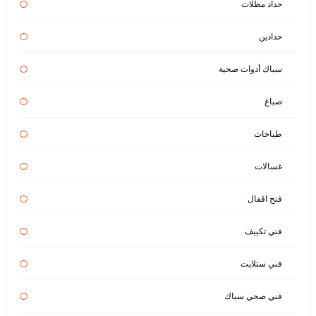
حداد مظلات
حدادين
سباك أدوات صحية
صباغ
طباخات
غسالات
فتح اقفال
فني تكييف
فني ستلايت
فني صحي سباك