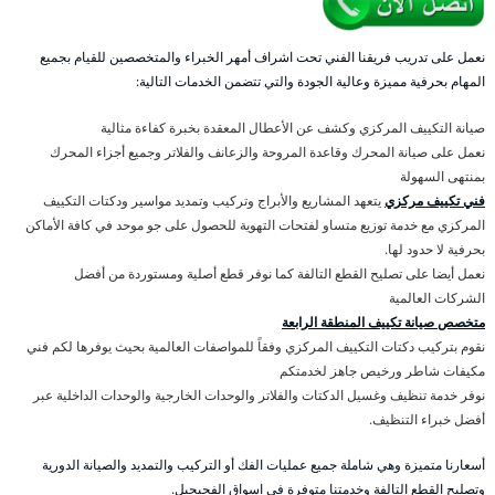
نعمل على تدريب فريقنا الفني تحت اشراف أمهر الخبراء والمتخصصين للقيام بجميع
المهام بحرفية مميزة وعالية الجودة والتي تتضمن الخدمات التالية:
صيانة التكييف المركزي وكشف عن الأعطال المعقدة بخبرة كفاءة مثالية
نعمل على صيانة المحرك وقاعدة المروحة والزعانف والفلاتر وجميع أجزاء المحرك
بمنتهى السهولة
فني تكييف مركزي
يتعهد المشاريع والأبراج وتركيب وتمديد مواسير ودكتات التكييف
المركزي مع خدمة توزيع متساو لفتحات التهوية للحصول على جو موحد في كافة الأماكن
بحرفية لا حدود لها.
نعمل أيضا على تصليح القطع التالفة كما نوفر قطع أصلية ومستوردة من أفضل
الشركات العالمية
متخصص صيانة تكييف المنطقة الرابعة
نقوم بتركيب دكتات التكييف المركزي وفقاً للمواصفات العالمية بحيث يوفرها لكم فني
مكيفات شاطر ورخيص جاهز لخدمتكم
نوفر خدمة تنظيف وغسيل الدكتات والفلاتر والوحدات الخارجية والوحدات الداخلية عبر
أفضل خبراء التنظيف.
أسعارنا متميزة وهي شاملة جميع عمليات الفك أو التركيب والتمديد والصيانة الدورية
وتصليح القطع التالفة وخدمتنا متوفرة في اسواق الفحيحيل.