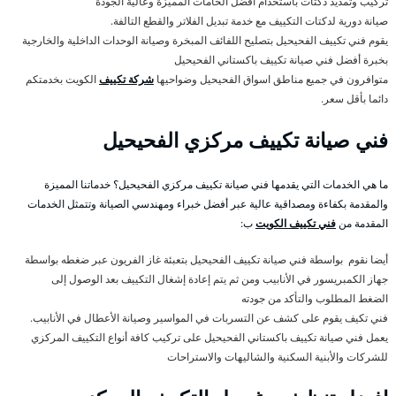
تركيب وتمديد دكتات باستخدام أفضل الخامات المميزة وعالية الجودة
صيانة دورية لدكتات التكييف مع خدمة تبديل الفلاتر والقطع التالفة.
يقوم فني تكييف الفحيحيل بتصليح اللفائف المبخرة وصيانة الوحدات الداخلية والخارجية
بخبرة أفضل فني صيانة تكييف باكستاني الفحيحيل
متوافرون في جميع مناطق اسواق الفحيحيل وضواحيها
شركة تكييف
الكويت بخدمتكم
دائما بأقل سعر.
فني صيانة تكييف مركزي الفحيحيل
ما هي الخدمات التي يقدمها فني صيانة تكييف مركزي الفحيحيل؟ خدماتنا المميزة
والمقدمة بكفاءة ومصداقية عالية عبر أفضل خبراء ومهندسي الصيانة وتتمثل الخدمات
المقدمة من
فني تكييف الكويت
ب:
أيضا نقوم بواسطة فني صيانة تكييف الفحيحيل بتعبئة غاز الفريون عبر ضغطه بواسطة
جهاز الكمبريسور في الأنابيب ومن ثم يتم إعادة إشغال التكييف بعد الوصول إلى
الضغط المطلوب والتأكد من جودته
فني تكيف يقوم على كشف عن التسربات في المواسير وصيانة الأعطال في الأنابيب.
يعمل فني صيانة تكييف باكستاني الفحيحيل على تركيب كافة أنواع التكييف المركزي
للشركات والأبنية السكنية والشاليهات والاستراحات