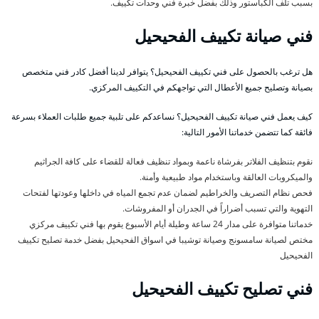
بسبب تلف الكباستور وذلك بفضل خبرة فني وحدات تكييف.
فني صيانة تكييف الفحيحيل
هل ترغب بالحصول على فني تكييف الفحيحيل؟ يتوافر لدينا أفضل كادر فني متخصص
بصيانة وتصليح جميع الأعطال التي تواجهكم في التكييف المركزي.
كيف يعمل فني صيانة تكييف الفحيحيل؟ نساعدكم على تلبية جميع طلبات العملاء بسرعة
فائقة كما تتضمن خدماتنا الأمور التالية:
نقوم بتنظيف الفلاتر بفرشاة ناعمة وبمواد تنظيف فعالة للقضاء على كافة الجراثيم
والميكروبات العالقة وباستخدام مواد طبيعية وأمنة.
فحص نظام التصريف والخراطيم لضمان عدم تجمع المياه في داخلها وعودتها لفتحات
التهوية والتي تسبب أضراراً في الجدران أو المفروشات.
خدماتنا متوافرة على مدار 24 ساعة وطيلة أيام الأسبوع يقوم بها فني تكييف مركزي
مختص لصيانة سامسونج وصيانة توشيبا في اسواق الفحيحيل بفضل خدمة تصليح تكييف
الفحيحيل
فني تصليح تكييف الفحيحيل