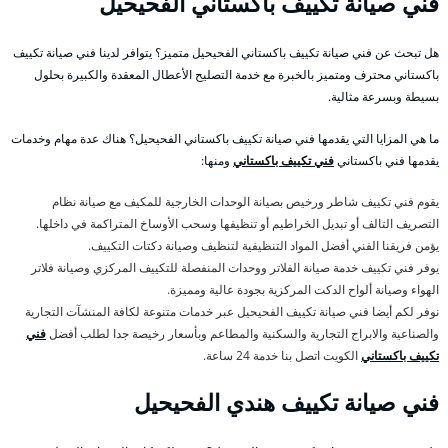
فني صيانة تكييف باكستاني الفحيحيل
هل تبحث عن فني صيانة تكييف باكستاني الفحيحيل متميز؟ يتوافر لدينا فني صيانة تكييف
باكستاني محترف ومتميز بالخبرة مع خدمة التصليح الأعطال المعقدة والكبيرة بحلول
بسيطة وبسرعة مثالية.
ما هي المزايا التي يقدمها فني صيانة تكييف باكستاني الفحيحيل؟ هناك عدة مهام وخدمات
يقدمها فني باكستاني
فني تكييف باكستاني
ومنها:
يقوم فني تكييف شاطر ورخيص بصيانة الوحدات الخارجية للمكيف مع صيانة نظام
التصريف التالف أو تبديل الخراطيم أو تنظيفها وسحب الأوساخ المتراكمة في داخلها.
يؤمن فريقنا الفني أفضل المواد التنظيفية لتنظيف وصيانة دكتات التكييف.
يوفر فني تكييف خدمة صيانة الفلاتر ووحدات المنفصلة للتكييف المركزي وصيانة فلاتر
الهواء وصيانة ألواح الدكت المركزية بجودة عالية ومميزة.
نوفر لكم أيضا فني صيانة تكييف الفحيحيل عبر خدمات متنوعة لكافة المنشآت التجارية
والصناعية والابراج التجارية والسكنية والمطاعم وبأسعار رخيصة جدا لطلب أفضل
فني
تكييف باكستاني
الكويت اتصل بنا خدمة 24 ساعة.
فني صيانة تكييف هندي الفحيحيل