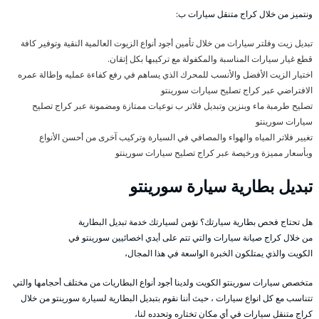
ونتميز من خلال كراج متنقل سيارات ب:
تبديل زيت وفلتر سيارات من خلال تأمين أجود أنواع الزيوت العالمية النقية وتوفير كافة
قطع غيار سيارات المناسبة والمكفولة مع تركيبها بكل إتقان.
اختيار الزيت الأفضل والأنسب للمحرك الذي يساهم في رفع كفاءة عمليه وإطالة عمره
الافتراضي عبر كراج تصليح سيارات سورينتو
تصليح طرمبة ماء وبنزين وتبديل فلاتر ب نوعيات ممتازة ومضمونة عبر كراج تصليح
سيارات سورينتو
تغيير فلاتر المياه والهواء والمصافي في السيارة وتركيب آخرى من أحسن الأنواع
وبأسعار مميزة ورخيصة عبر كراج تصليح سيارات سورينتو
تبديل بطارية سيارة سورينتو
هل تحتاج فحص بطارية سيارتك؟ نؤمن لسيارتك خدمة تبديل البطارية
من خلال كراج صيانة سيارات والتي تتم على أيدي اخصائيين سورينتو في
الكويت والذي يمتلكون الخبرة الواسعة في هذا المجال،
متخصص سيارات سورينتو الكويت ولدينا أجود أنواع البطاريات من مختلف أحجامها والتي
تتناسب مع كل انواع سيارات ، حيث أننا نقوم بتبديل البطارية لسيارة سورينتو من خلال
كراج متنقل سيارات في أي مكان تختاره وتحدده لنا،