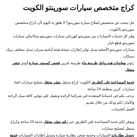
كراج متخصص سيارات سورينتو الكويت
خل تبحث عن متخصص إصلاح سيارة سورينتو؟ لا تقلق بد اليوم لأن كراج متخصص
سورينتو بالكويت
وفر كل خدمات السيارات من سورينتو كهربائي سيارات سورينتو ميكانيكي سيارات
سورينتو قطع غيار
سيارات سورينتو الأصلية تبديل تواير إطارات صيانة هيئة أمامية ميزان تبديل سفايف بريك
دسكات
راوتر
معاونات هيدروليك
طرمبة ماء
طرمبة بانزين
فحص كمبيوتر سيارة
أودي
بنشر
متنقل
.
خدمة المساعدة على الطريق
الكويت كراج متنقل
بنشر متنقل
تصليح سيارات انقاذ
سيارات كرين سطحة 24 ساعة
نرحب بكم في خدماتنا المتعددة في شركتنا الرائدة ونعمل على توفير كافة سبل الراحة
والأمان لكم وذلك من خلال تقديم
أفضل الخدمات.
ونوفر لكم خدمة المساعدة على الطريق عبر
رقم بنشر متنقل
خدمة 24 ساعة وكراج
متنقل لتصليح سيارات
و
تبديل بطاريات
السيارات وخدمة شحن بطارية سيارة وتبديل إطارات السيارات
خدمة