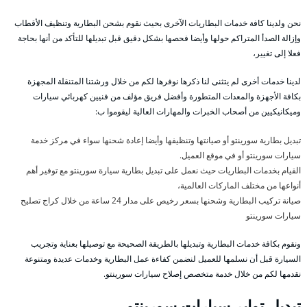
نحن ولدينا كافة خدمات البطاريات الآخرى بحيث نقوم بشحن البطارية وتنظيف الأقطاب
وإزالة الصدأ المتراكم حولها وأيضا فحصها بشكل دقيق قبل تبديلها للتأكد من أنها بحاجة
فعلا إلى تغيير،
لدينا خدمات أخرى لم يتثنى لنا ذكرها نوفرها لكم من خلال ورشتنا المتنقلة المجهزة
بكافة الأجهزة والمعدات المتطورة وأفضل فريق مؤلف من فنيين كهربائي سيارات
وميكانيكيين من أصحاب الخبرات والمهارات العالية ليقوموا ب:
تبديل بطارية سورينتو أو صيانتها وتنظيفها وأيضا إعادة شحنها سواء في مركز خدمة
سيارات سورينتو أو في موقع العميل.
القيام بخدمات البطاريات حيث نعمل على تبديل بطارية سيارة سورينتو مع توفير أهم
أنواعها من مختلف الماركات العالمية،
صيانة تركيب البطارية وشحنها بسعر رخيص على مدار 24 ساعة من خلال كراج تصليح
سيارات سورينتو
ونقوم بكافة خدمات البطارية وتبديلها بالطريقة الصحيحة مع توصيلها بعناية وتجريب
السيارة قبل أن نسلمها للعميل لنضمن كفاءة عمل البطارية وخدمات عديدة ومتنوعة
نقدمها لكم من خلال خدمة متخصص إصلاح سيارات سورينتو.
تبديل تواير سيارات سورينتو