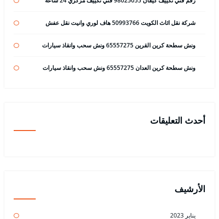
رقم فني تكييف كيفان 98025055 فني تكييف مركزي 24 ساعة
شركة نقل اثاث الكويت 50993766 هاف لوري وانيت نقل عفش
ونش سطحة كرين القرين 65557275 ونش سحب وانقاذ سيارات
ونش سطحة كرين العدان 65557275 ونش سحب وانقاذ سيارات
أحدث التعليقات
الأرشيف
يناير 2023