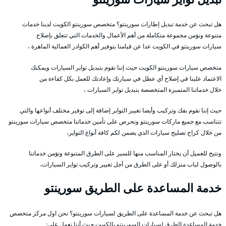
هل تبحث عن خدمة تبديل إطارات سورينتو؟ متخصص سورينتو الكويت لدينا خدمات
متنوعة ونؤمن مجموعة متكاملة من أهم الأعمال والخدمات التي تتعلق بإصلاح
سيارات سورينتو في الكويت عدا عن قيامنا بتوفير أهم الكوادر العمالية الماهرة ،
متخصص سيارات سورينتو الكويت حيث إننا نقوم بتبديل تواير السيارات ويمكنك
الاعتماد علينا في إصلاح أي عطل في سيارتك وإعادتك للعمل بكل كفاءة من
خلال خدماتنا المتميزة المتخصصة بتبديل تواير السيارات ،
حيث إننا نقوم بفك وتركيب وأيضا تغيير التواير إضافة إلى توفير مختلف أنواعها والتي
تتناسب مع جميع ماركات سورينتو ونحرص على تأمين خدماتنا متخصص سيارات سورينتو
من خلال كراج تصليح سيارات الذي يضمن لكم كافة أنواع التواير،
ونتيح للعميل أن يختار المناسب منها للسير على الطرق المتنوعة ونؤمن خدماتنا
بالوصول لباب منزلك أو على الطرق من أجل تغيير وتركيب تواير السيارات،
خدمة المساعدة على الطريق سورينتو
هل تبحث عن خدمة المساعدة على الطريق لسيارات سورينتو؟ نحن اول مركز متخصص
خدمة المساعدة الطرق لسيارات السورينتو بالكويت حيث أننا نعمل على: