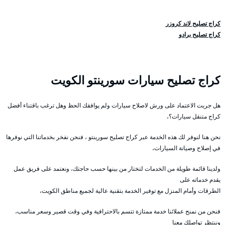
كراج تصليح لاند كروزر
كراج تصليح برادو
كراج تصليح سيارات سورينتو الكويت
هل جربت الاعتماد على ورش لاصلاح سيارات ولم يوافقك الحظ وهل ترغب باقتناء أفضل
كراج متنقل سيارات؟،
نحن هنا لنوفر لك هذه الخدمة عبر كراج تصليح سورينتو ، فنحن نفخر بخدماتنا التي نوفرها
في إصلاح وصيانة السيارات،
ولدينا قائمة طويلة من الخدمات لتختار من بينها حسب حاجتك، ونعتمد على فريق عمل
يقدم خدماته على
الطرقات وأمام المنزل مع توفير الخدمة بتقنية عالية لجميع مناطق الكويت،
فنحن من نمنح عملائنا خدمة ممتازة تتسم بالاحترافية وفي وقت قصير وسعر مناسب،
وننتظر تواصلك معنا