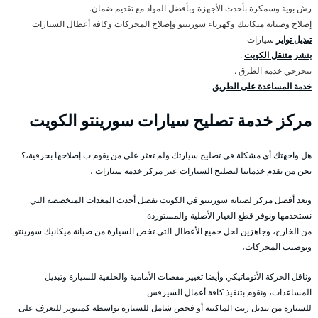
رش بوية وسمكرة بأحدث الأجهزة وبأفضل المواد مع تقديم ضمان.
إصلاح وصيانة ميكانيك وكهرباء سورينتو وإصلاح المحركات وكافة أعطال السيارات
تبديل تواير
سيارات
بنشر متنقل الكويت
.
بنجرجي خدمة الطرق .
خدمة المساعدة على الطريق
.
مركز خدمة تصليح سيارات سورينتو الكويت
هل واجهتك أي مشكلة في تصليح سيارتك ولم تعثر على من يقوم ب إصلاحها بحرفية،؟
نحن من يقدم خدماتنا لتصليح السيارات عبر مركز خدمة سيارات ،
ونعد أفضل مركز لصيانة سورينتو في الكويت بفضل أحدث المعدات المتخصصة التي
نستخدمها ونوفر قطع الغيار الأصلية والمستوردة
من الخارج، وجاهزين لحل جميع الأعطال التي تخص السيارة من صيانة ميكانيك سورينتو
وتوضيب المحركات،
وناقل الحركة الأتوماتيكي وأيضا تغيير مقصات الأمامية والخلفية للسيارة وتبديل
المساعدات، ونقوم بتنفيذ كافة أعمال السيرفس
للسيارة من تبديل زيت الماكينة أو فحص شامل للسيارة بواسطة كمبيوتر للتعرف على