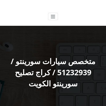
لتجاوز
الكويتية
خدمات وظائف بالكويت
لى
لمحتوى
متخصص سيارات سورينتو /
51232939‬ / كراج تصليح
سورينتو الكويت