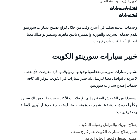
تغيير الزيت وخدمة المبرد.
فتح ابواب سيارات
فتح سيارات
وخدمات عديدة تصلك في أسرع وقت من خلال كراج تصليح سيارات سورينتو
يقدم خدماته السريعة والفورية والمميزة بأيدي ماهرة، وننتظر تواصلك معنا
لنصلك أينما كنت بأسرع وقت.
خبير سيارات سورينتو الكويت
تشتهر سيارات سورينتو بفخامتها وجودتها وموثوقيتها فإن تعرضت لأي عطل
لا تتردد بالتواصل معنا لنرسل لك خبير سيارات في الكويت ليوفر لك كافة
خدمات إصلاح سيارات سورينتو،
استعدادا من الخدوش الصغيرة إلى الإصلاحات الأكثر جوهرية لنضمن لك سيارة
وكأنها جديدة بحرفية عالية مع خبرة متخصصة باستخدام قطع غيار أودي الأصلية
ومحترفين ب:
إصلاح البريك والفرامل وصيانة المكيف.
خبير إصلاح سيارات الكويت عبر كراج متنقل
عملية الضبط وفحص الحالة العامة.