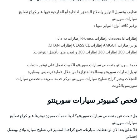
تنظيف وغسيل التواير وإصلاح الشقق الداخلية أو الخارجية فيها عبر كراج تصليح
سيارات سورينتو
توفير كافة أنواع التواير منها :
إطارات classes B ،إطارات R-knacc إطارات viano.
تواير إطارات AMGGT إطارات CLASS CL إطارات CITAN.
إطارات 200 إطارات 280 إطارات 300 والعديد منها بأفضل النوعيات.
خدمة سورينتو متخصص سيارات سورينتو الكويت نعمل على توفير خدمات
تبديل إطارات سورينتو ومعالجة اهتزازها من خلال عملية ترصيص ومعايرة
العجلات وعبر كراج تصليح سيارات سورينتو مركز خدمة سريعة متخصص سيارات
سورينتو بالكويت
فحص كمبيوتر سيارات سورينتو
هل تبحث عن متخصص سيارات سورينتو؟ لدينا خدمات مميزة نوفرها عبر كراج تصليح
سيارات سورينتو
فلا تقلق بعد الآن لو تعطلت سيارتك، فمع كراجنا المتميز في تصليح سيارة وادي وبفضل
اخصائي