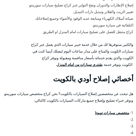
إصلاح الإطارات والدوران ونفخ التواير.عبر كراج تصليح سيارات سورينتو
تغيير الزيت والفلاتر وتبديل دارات التبديل.
صيانة أسلاك الكهرباء ومتابعة عديد الوقود والأضواء وجميع إصلاحاتك
التلقائية في سيارة سورينتو.
كراج متنقل للعمل على تصليح سيارات امام المنزل او الطريق
والكثير سنوفرها لك من خلال خدمة خبير سيارات الذي يعمل عبر كراج
سيارات الكويت والمتاح على مدار ساعات اليوم ليصلك أينما كنت في
الكويت والذي يقدم خدماته بأسعار منافسة ومقبولة ونوفر كراج
الكويت ونوفر خدمة ن
شتري سيارات من امام المنزل
.
أخصائي إصلاح أودي بالكويت
هل تبحث عن متخصصين إصلاح السيارات بالكويت؟ نحن كراج متخصص سيارات سورينتو
ونوفر خبراء تصليح وإصلاح جميع ماركات السيارات بالكويت كالتالي:
1-
متخصص سيارات تويوتا
2-
3-
4-