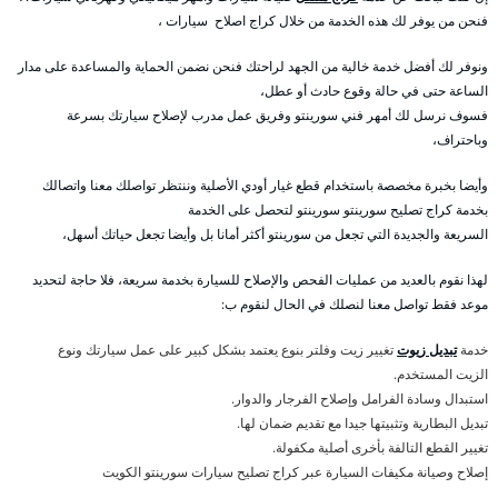
فنحن من يوفر لك هذه الخدمة من خلال كراج اصلاح سيارات ،
ونوفر لك أفضل خدمة خالية من الجهد لراحتك فنحن نضمن الحماية والمساعدة على مدار
الساعة حتى في حالة وقوع حادث أو عطل،
فسوف نرسل لك أمهر فني سورينتو وفريق عمل مدرب لإصلاح سيارتك بسرعة
وباحتراف،
وأيضا بخبرة مخصصة باستخدام قطع غيار أودي الأصلية وننتظر تواصلك معنا واتصالك
بخدمة كراج تصليح سورينتو سورينتو لتحصل على الخدمة
السريعة والجديدة التي تجعل من سورينتو أكثر أمانا بل وأيضا تجعل حياتك أسهل،
لهذا نقوم بالعديد من عمليات الفحص والإصلاح للسيارة بخدمة سريعة، فلا حاجة لتحديد
موعد فقط تواصل معنا لنصلك في الحال لنقوم ب:
خدمة
تبديل زيوت
تغيير زيت وفلتر بنوع يعتمد بشكل كبير على عمل سيارتك ونوع
الزيت المستخدم.
استبدال وسادة الفرامل وإصلاح الفرجار والدوار.
تبديل البطارية وتثبيتها جيدا مع تقديم ضمان لها.
تغيير القطع التالفة بأخرى أصلية مكفولة.
إصلاح وصيانة مكيفات السيارة عبر كراج تصليح سيارات سورينتو الكويت