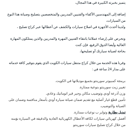
يتميز بخبرته الكبيرة في هذا المجال،
إضافة إلى المهندسين الأكفاء والفنيين المدربين والمتخصصين بتصليح وصيانة هذا النوع
من السيارات،
ولدينا أحدث الأجهزة في اصلاح سيارات والكشف عن أعطالها عبر كراج تصليح ،
ونحرص على إرضاء عملائنا بانتقاء الفنيين المهرة والمدربين والذين يمتلكون المهارة
العالية وأيضا الذوق الرفيع، فإن كنت
بحاجة لصيانة سيارتك أو تصليحها،
وفرنا هذه الخدمة من خلال كراج متنقل سيارات الكويت الذي يقوم بتوفير كافة خدماته
على مدار 24 ساعة في :
برمجة كمبيوتر سورينتو بجميع موديلاتها في الكويت.
تغيير زيت سورينتو بنوعية ممتازة.
وزن أذرعة أودي وتوضيب مكائن وجير قير اتوماتيك وعادي.
تأمين قطع غيار أصلية مع تقديم ضمان صيانة سيارة أودي بأسعار منافسة وضمان على
الصيانة والتوضيب.
تبديل بطارية
وتواير ب نوعيات ممتازة.
أفضل كهربائي سيارات لكافة الأعطال الكهربائية العادية والدقيقة في السيارة نؤمنه
من خلال كراج تصليح سيارات سورينتو