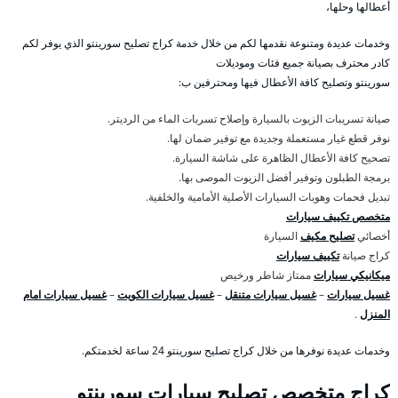
أعطالها وحلها،
وخدمات عديدة ومتنوعة نقدمها لكم من خلال خدمة كراج تصليح سورينتو الذي يوفر لكم
كادر محترف بصيانة جميع فئات وموديلات
سورينتو وتصليح كافة الأعطال فيها ومحترفين ب:
صيانة تسريبات الزيوت بالسيارة وإصلاح تسربات الماء من الرديتر.
نوفر قطع غيار مستعملة وجديدة مع توفير ضمان لها.
تصحيح كافة الأعطال الظاهرة على شاشة السيارة.
برمجة الطبلون وتوفير أفضل الزيوت الموصى بها.
تبديل فحمات وهوبات السيارات الأصلية الأمامية والخلفية.
متخصص تكييف سيارات
أخصائي
تصليح مكيف
السيارة
كراج صيانة
تكييف سيارات
ميكانيكي سيارات
ممتاز شاطر ورخيص
غسيل سيارات
–
غسيل سيارات متنقل
–
غسيل سيارات الكويت
–
غسيل سيارات امام
المنزل
.
وخدمات عديدة نوفرها من خلال كراج تصليح سورينتو 24 ساعة لخدمتكم.
كراج متخصص تصليح سيارات سورينتو