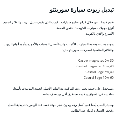
تبديل زيوت سيارة سورينتو
نقدم خدماتنا من خلال كراج تصليح سيارات الكويت الذي يقوم بتبديل الزيت والفلاتر لجميع
أنواع موديلات سيارات الكويت؟ ، فنحن الخدمة
الأسرع والأدق بالكويت،
ونهتم بصيانة وخدمة السيارات الألمانية ولدينا أفضل المعدات والأجهزة وأجود أنواع الزيوت
والفلاتر المناسبة لمحركات سورينتو مثل:
Castrol magnatec 5w_30
Castrol magnatec 10w_40
Castrol Edge 5w_40
Castrol Edge 10w_60
وستحصل على خدمة تغيير زيت الماكينة مع الفلتر الأصلي لجميع الموديلات بأسعار
منافسة في الأسواق وبخدمة تستغرق أقل من نصف ساعة،
وسيتم العمل أيضا على أكمل وجه وبدون حجز موعد فقط عند الوصول تتم بداية العمل
وفحص السيارة كاملة عند الطلب،