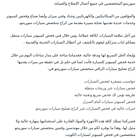
سورينتو المتخصصين في جميع أعمال الإصلاح والصيانة،
والمؤلفين من الميكانيكيين والكهربائيين وحداد وفني ميزان وأيضا صباغ وفحص كمبيوتر
وخدمات عديدة نقدمها بعناية مميزة مقدمة من كراج متخصص سيارات سورينتو،
من أجل سلامة السيارات لكافة عملائنا، ومن خلال فني فحص كمبيوتر سيارات متنقل
يصلكم لباب منزلكم ليقوم بالكشف عن أعطال السيارات الحديثة والقديمة ،
وإيجاد الحل السريع لها وبدقة عالية، فخدماتنا متاحة على مدار ساعات اليوم من خلال
خدمة فحص كمبيوتر للسيارة فأنت لسا في حلم بل في حقيقة من ميزات يقدمها
كراج تصليح سيارات الراقي متخصص سيارات سورينتو في:
حواسيب مصغرة لفحص السيارات.
فحص سيارات عبر ورشات متنقلة.
طريقة تؤمن لك فحص سريع وتقنية عالية.
فحص كمبيوتر سيارات أمام المنزل.
خبرات عالية في فحص السيارات.عبر كراج تصليح سيارات سورينتو
فشركتنا تمتلك كافة هذه الأجهزة والمواد القادرة على استخدامها بمهارة عالية ولا
مثيل لها، وهذا ما نوفره لكم من خلال مهندسين وفنيين متخصص سيارات سورينتو
متخصصين في فحص كمبيوتر لسيارات الكويت.