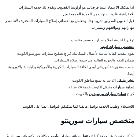
لذا يمكنك الاعتماد علينا فرضائك هو أولويتنا القصوى، ونقدم لك خدمة السيارات
الاحترافية، فلدينا سنوات من الخبرة المجمعة من
قبل الفنيين المدربين تدريبا جدا، ونتعامل مع أخصائي إصلاح السيارات المحترف لأننا نقدر
مهاراتهم ومواقفهم ونتميز ب:
توفيرنا لخدمة اصلاح سيارات بسعر مناسب.
متخصص سيارات اتوس
نقوم بتقديم كفالة شاملة لأعمال الميكانيك كراج تصليح سيارات سورينتو الكويت
ضمان الدقة والجودة العالية في خدمة إصلاح السيارات.
نقدم خدمة ورشة كهربائي أودي لكافة السيارات الكورية والأمريكية واليابانية والأوروبية
أيضا.
بنشر متنقل
24 ساعة دميع مناطق الكويت
تصليح سيارات
متنقل الكويت خدمة 24 ساعة .
كراج
تصليح سيارات مرسيدس
بالكويت
للاستعلام وطلب الخدمة تواصل هاتفيا كما يمكنكم التواصل ايضا على الكويت
متخصص سيارات سورينتو
إن كنت تبحث عن خدمة
كراج متنقل
صيانة سيارات وأمهر ميكانيكي وكهربائي سيارات؟،