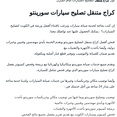
اول
كراج متنقل
لتصليح السيارات امام المنزل
كراج متنقل تصليح سيارات سورينتو
إن كنت بحاجة لخدمة صيانة سيارات وترغب باقتناء أفضل ورشة في الكويت لتصليح
السيارات؟ ، يمكنك الحصول عليها عند تواصلك معنا،
فنحن أفضل كراج متنقل لتصليح سورينتو ونقدم الخدمة بأيدي مهندسين وفنيين وخبرات
دولية، وأيضا بأحدث الأجهزة والتقنيات مع
تقديم ضمان للصيانة والتوضيب وتوفير قطع غيار أصلية ومكفولة،
ونقدم جميع خدمات صيانة سورينتو ميكانيكيا وكهربائيا مع برمجة وفحص كمبيوتر بفضل
كراج تصليح سيارات سورينتو الذي يوفر فحص شامل للسيارة،
وأيضا توضيب مكائن وجربكسات وغيرها من خدمات صيانة السيارات، ولدينا خدمة متاحة
على مدار 24 ساعة من أجل خدمتك في :
توضيب وتصليح سورينتو وبما فيها من توضيب مكائن وجربكسات سورينتو بأحدث
الأجهزة وبأيدي مهندسين وفنيين وخبرات عالمية.
برمجة كمبيوتر سورينتو بأحدث الأجهزة والتقنيات.
فحص كمبيوتر وسيارات الكويت مع تقديم تقرير مفصل بجميع نتائج الفحص.