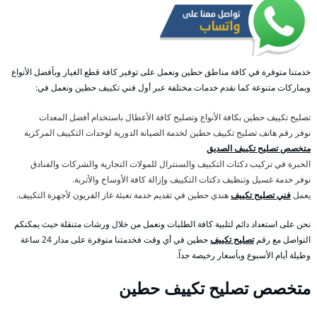
خدمتنا متوفرة في كافة مناطق حطين ونعمل على توفير كافة قطع الغيار وبأفضل الأنواع
وبماركات متنوعة كما نقدم خدمات مختلفة عبر أول فني تكييف حطين ونعمل في:
تصليح تكييف حطين بكافة الأنواع وتصليح كافة الأعطال باستخدام أفضل المعدات
نوفر رقم هاتف تصليح تكييف حطين لخدمة الصيانة الدورية لوحدات التكييف المركزية
متخصص تصليح تكييف الصديق
الخبرة في تركيب دكتات التكييف والسنترال للمولات التجارية والشركات والفنادق
نوفر خدمة غسيل وتنظيف دكتات التكييف وإزالة كافة الأوساخ والأتربة.
يعمل
فني تصليح تكييف
هندي حطين في تقديم خدمة تعبئة غاز الفريون لأجهزة التكييف.
نحن على استعداد دائم لتلبية كافة الطلبات ونعمل من خلال ورشات متنقلة حيث يمكنكم
التواصل مع رقم
تصليح تكييف
حطين في أي وقت فخدمتنا متوفرة على مدار 24 ساعة
وطيلة أيام الأسبوع وبأسعار رخيصة جداً.
متخصص تصليح تكييف حطين