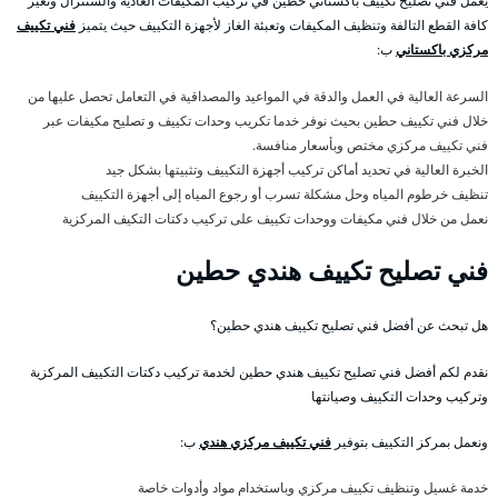
يعمل فني تصليح تكييف باكستاني حطين في تركيب المكيفات العادية والسنترال وتغير
كافة القطع التالفة وتنظيف المكيفات وتعبئة الغاز لأجهزة التكييف حيث يتميز
فني تكييف
مركزي باكستاني
ب:
السرعة العالية في العمل والدقة في المواعيد والمصداقية في التعامل تحصل عليها من
خلال فني تكييف حطين بحيث نوفر خدما تكريب وحدات تكييف و تصليح مكيفات عبر
فني تكييف مركزي مختص وبأسعار منافسة.
الخبرة العالية في تحديد أماكن تركيب أجهزة التكييف وتثبيتها بشكل جيد
تنظيف خرطوم المياه وحل مشكلة تسرب أو رجوع المياه إلى أجهزة التكييف
نعمل من خلال فني مكيفات ووحدات تكييف على تركيب دكتات التكيف المركزية
فني تصليح تكييف هندي حطين
هل تبحث عن أفضل فني تصليح تكييف هندي حطين؟
نقدم لكم أفضل فني تصليح تكييف هندي حطين لخدمة تركيب دكتات التكييف المركزية
وتركيب وحدات التكييف وصيانتها
ونعمل بمركز التكييف بتوفير
فني تكييف مركزي هندي
ب:
خدمة غسيل وتنظيف تكييف مركزي وباستخدام مواد وأدوات خاصة