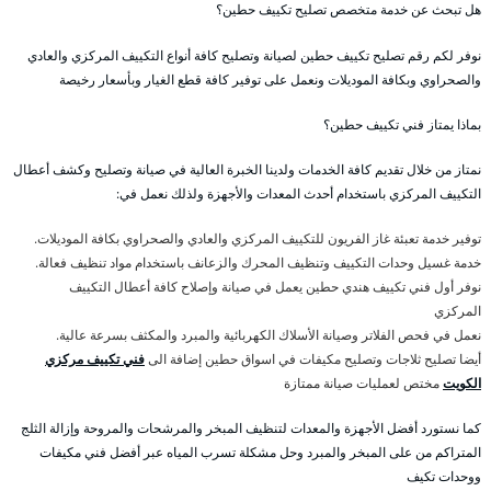
هل تبحث عن خدمة متخصص تصليح تكييف حطين؟
نوفر لكم رقم تصليح تكييف حطين لصيانة وتصليح كافة أنواع التكييف المركزي والعادي
والصحراوي وبكافة الموديلات ونعمل على توفير كافة قطع الغيار وبأسعار رخيصة
بماذا يمتاز فني تكييف حطين؟
نمتاز من خلال تقديم كافة الخدمات ولدينا الخبرة العالية في صيانة وتصليح وكشف أعطال
التكييف المركزي باستخدام أحدث المعدات والأجهزة ولذلك نعمل في:
توفير خدمة تعبئة غاز الفريون للتكييف المركزي والعادي والصحراوي بكافة الموديلات.
خدمة غسيل وحدات التكييف وتنظيف المحرك والزعانف باستخدام مواد تنظيف فعالة.
نوفر أول فني تكييف هندي حطين يعمل في صيانة وإصلاح كافة أعطال التكييف
المركزي
نعمل في فحص الفلاتر وصيانة الأسلاك الكهربائية والمبرد والمكثف بسرعة عالية.
أيضا تصليح ثلاجات وتصليح مكيفات في اسواق حطين إضافة الى
فني تكييف مركزي
الكويت
مختص لعمليات صيانة ممتازة
كما نستورد أفضل الأجهزة والمعدات لتنظيف المبخر والمرشحات والمروحة وإزالة الثلج
المتراكم من على المبخر والمبرد وحل مشكلة تسرب المياه عبر أفضل فني مكيفات
ووحدات تكيف