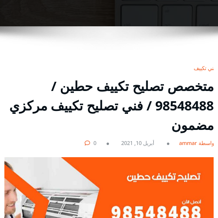
فني تكييف
متخصص تصليح تكييف حطين /
98548488 / فني تصليح تكييف مركزي
مضمون
بواسطة ammar
أبريل 10, 2021
0