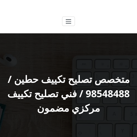
لتجاوز
الكويتية
خدمات وظائف بالكويت
لى
لمحتوى
متخصص تصليح تكييف حطين /
98548488 / فني تصليح تكييف
مركزي مضمون