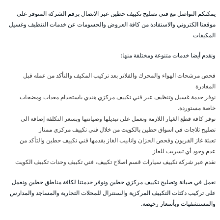
يمكنكم التواصل مع فني تصليح تكييف حطين عبر الاتصال برقم الشركة المتوفر على
موقعنا الكتروني والاستفادة من كافة العروض والحسومات عن خدمات التنظيف وغسيل
المكيفات
ونقدم أيضا خدمات متنوعة ومختلفة منها:
فحص مرشحات الهواء والمحرك والفلاتر بعد تركيب المكيف والتأكد من عمله قبل
المغادرة
نوفر خدمة غسيل وتنظيف عبر فني تكييف مركزي هندي باستخدام معدات ومضخات
خاصة مستوردة.
نوفر كافة قطع الغيار اللازمة ونعمل على تبديلها وصيانتها وبسعر التكلفة إضافة الى
تصليح ثلاجات في اسواق حطين بالكويت من خلال فني تكييف مركزي ممتاز
تعبئة غاز الفريون وفحص الخزان وانابيب الغاز يقدمها فني تكييف حطين والتأكد من
عدم وجود أي تسريب للغاز
نقدم عبر شركة تكييف سيارات قسم اصلاح تكييف، فني تكييف وحدات تكييف الكويت
نعمل في صيانة وتصليح تكييف مركزي حطين ونوفر خدمتنا لكافة مناطق حطين ونعمل
على تركيب دكتات التكييف المركزية والسنترال للمحلات التجارية والمساجد والمدارس
والمستشفيات وبأسعار رخيصة.