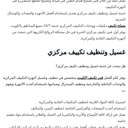
نعمل أيضا من خلال فني تصليح هندي حطين في صيانة وتصليح القطع المتضررة في
أجهزة التكييف
خدمة غسيل وتنظيف تكييف مركزي هندي باستخدام أفضل الأجهزة والمعدات والوسائل
الحديثة.
مصلح تكييف
مكيفات ووحدات التكييف المركزي خدمة 24/7 جميع المناطق بالكويت .
يوفر أول فني تكييف مركزي الخبرة في حل مشكلة الروائح الكريهة التي تنبعث من
أجهزة التكييف العادية والمركزية.
غسيل وتنظيف تكييف مركزي
هل تبحث عن خدمة غسيل وتنظيف تكييف مركزي؟
نوفر لكم أفضل
فني تكييف الكويت
متخصص في تنظيف وغسيل أجهزة التكييف المركزية
والوحدات الداخلية والخارجية وتنظيف السنترال وصيانتها باستخدام أحدث الأجهزة ونقوم
ب:
استيراد كافة المواد اللازمة لتنظيف المكيفات العادية والمركزية
استخدام أحدث المضخات والفراشي الخاصة لتنظيف المبرد والمكثف
نعمل في إزالة كافة الأوساخ والأتربة والبكتيريا في الشبك والفلاتر باستخدام مواد تعقيم
خاصة
يقدم لكم فني تكييف حطين أفضل فني تركيب دكتات تكييف مركزي لتركيب الدكتات