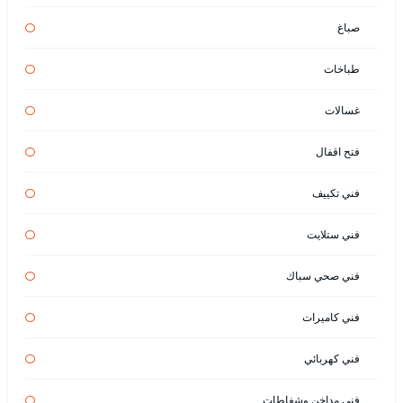
صباغ
طباخات
غسالات
فتح اقفال
فني تكييف
فني ستلايت
فني صحي سباك
فني كاميرات
فني كهربائي
فني مداخن وشفاطات