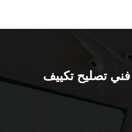
تصليح تكييف كيفان / 98548488 / فني تصليح تكييف