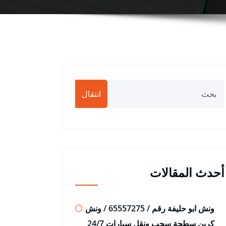
انتقال
أحدث المقالات
ونش ابو حليفة رقم / 65557275 / ونش
كرين سطحة سحب ونقل سيارات 24/7