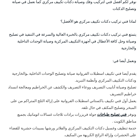
نوفر لكم أفضل فني لتركيب وفك وصيانة دكتات تكييف مركزي كما نعمل في صيانة
وتصليح الدكتات
لماذا فني تركيب دكتات تكييف مركزي هو الأفضل؟
يتمتع فني تركيب دكتات تكييف مركزي بالخبرة العالية والسرعة في التنفيذ في تصليح
وصيانة وحل كافة الأعطال في أجهزة التكييف المركزية وصيانة الوحدات الداخلية
والخارجية
ونعمل أيضا في:
يقدم أيضا فني تكييف اسطبلات الفروانية صيانة وتصليح الوحدات الداخلية ـوالخارجية
ودكتات التكييف المركزي وأنظمة التبريد.
تصليح وصيانة أنابيب التصريف ووعاء التصريف والكشف عن الخراطيم ومعالجة انسداد
خراطيم التصريف
يعمل أول فني تكييف باكستاني اسطبلات الفروانية على إزالة الثلج المتراكم من على
المبخر وتصليح المكثف في حال تلفه.
ونوفر
فني تصليح طباخات
جولة فريزرات برادات ثلاجات غسالات اتوماتيك بجميع
مناطق الكويت .
خدمة تنظيف وغسيل دكتات التكييف المركزي والفلاتر ورشها بمبيدات حشرية للقضاء
على الحشرات وإزالة الرائح الكريهة من المكيف.