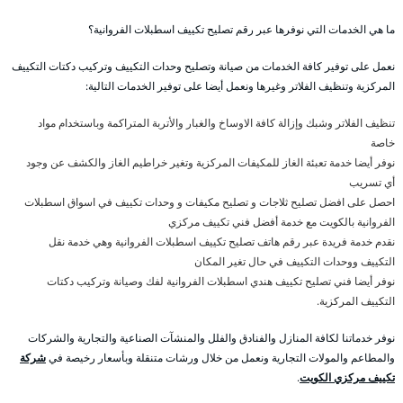
ما هي الخدمات التي نوفرها عبر رقم تصليح تكييف اسطبلات الفروانية؟
نعمل على توفير كافة الخدمات من صيانة وتصليح وحدات التكييف وتركيب دكتات التكييف
المركزية وتنظيف الفلاتر وغيرها ونعمل أيضا على توفير الخدمات التالية:
تنظيف الفلاتر وشبك وإزالة كافة الاوساخ والغبار والأتربة المتراكمة وباستخدام مواد
خاصة
نوفر أيضا خدمة تعبئة الغاز للمكيفات المركزية وتغير خراطيم الغاز والكشف عن وجود
أي تسريب
احصل على افضل تصليح ثلاجات و تصليح مكيفات و وحدات تكييف في اسواق اسطبلات
الفروانية بالكويت مع خدمة أفضل فني تكييف مركزي
نقدم خدمة فريدة عبر رقم هاتف تصليح تكييف اسطبلات الفروانية وهي خدمة نقل
التكييف ووحدات التكييف في حال تغير المكان
نوفر أيضا فني تصليح تكييف هندي اسطبلات الفروانية لفك وصيانة وتركيب دكتات
التكييف المركزية.
نوفر خدماتنا لكافة المنازل والفنادق والفلل والمنشآت الصناعية والتجارية والشركات
والمطاعم والمولات التجارية ونعمل من خلال ورشات متنقلة وبأسعار رخيصة في
شركة
تكييف مركزي الكويت
.