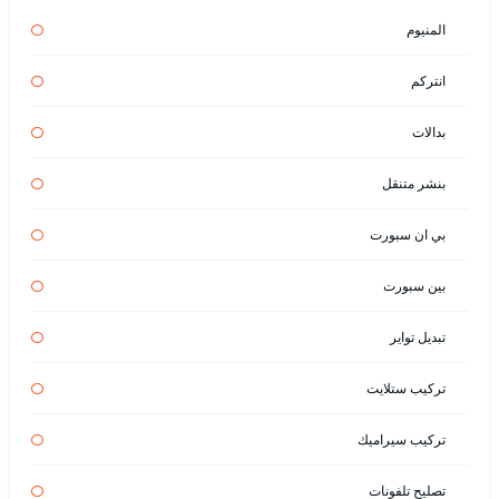
المنيوم
انتركم
بدالات
بنشر متنقل
بي ان سبورت
بين سبورت
تبديل تواير
تركيب ستلايت
تركيب سيراميك
تصليح تلفونات