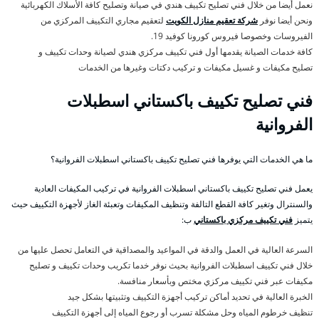
نعمل أيضا من خلال فني تصليح تكييف هندي في صيانة وتصليح كافة الأسلاك الكهربائية
ونحن أيضا نوفر
شركة تعقيم منازل الكويت
لتعقيم مجاري التكييف المركزي من
الفيروسات وخصوصا فيروس كورونا كوفيد 19.
كافة خدمات الصيانة يقدمها أول فني تكييف مركزي هندي لصيانة وحدات تكييف و
تصليح مكيفات و غسيل مكيفات و تركيب دكتات وغيرها من الخدمات
فني تصليح تكييف باكستاني اسطبلات
الفروانية
ما هي الخدمات التي يوفرها فني تصليح تكييف باكستاني اسطبلات الفروانية؟
يعمل فني تصليح تكييف باكستاني اسطبلات الفروانية في تركيب المكيفات العادية
والسنترال وتغير كافة القطع التالفة وتنظيف المكيفات وتعبئة الغاز لأجهزة التكييف حيث
يتميز
فني تكييف مركزي باكستاني
ب:
السرعة العالية في العمل والدقة في المواعيد والمصداقية في التعامل تحصل عليها من
خلال فني تكييف اسطبلات الفروانية بحيث نوفر خدما تكريب وحدات تكييف و تصليح
مكيفات عبر فني تكييف مركزي مختص وبأسعار منافسة.
الخبرة العالية في تحديد أماكن تركيب أجهزة التكييف وتثبيتها بشكل جيد
تنظيف خرطوم المياه وحل مشكلة تسرب أو رجوع المياه إلى أجهزة التكييف