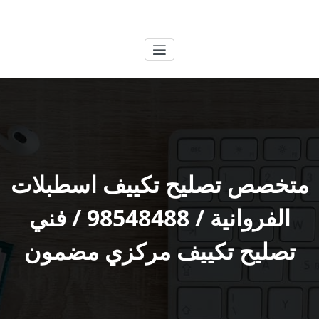
لتجاوز
الكويتية
خدمات وظائف بالكويت
لى
لمحتوى
متخصص تصليح تكييف اسطبلات
الفروانية / 98548488 / فني
تصليح تكييف مركزي مضمون