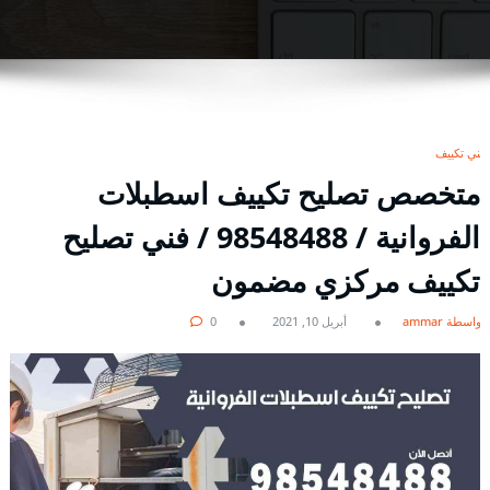
فني تكييف
متخصص تصليح تكييف اسطبلات
الفروانية / 98548488 / فني تصليح
تكييف مركزي مضمون
بواسطة ammar
أبريل 10, 2021
0