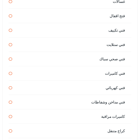
غسالات
فتح اقفال
فني تكييف
فني ستلايت
فني صحي سباك
فني كاميرات
فني كهربائي
فني مداخن وشفاطات
كاميرات مراقبة
كراج متنقل