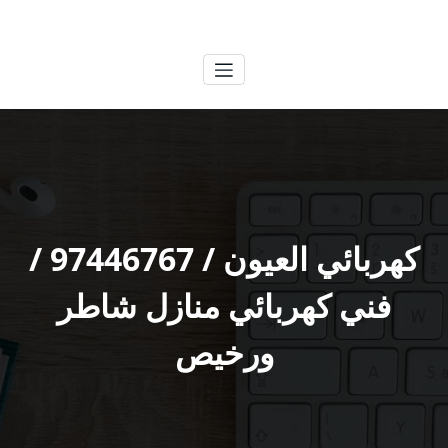
لتجاوز
الكويتية
خدمات وظائف بالكويت
لى
لمحتوى
كهربائي العيون / 97446767 /
فني كهربائي منازل شاطر
ورخيص