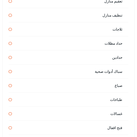
تعقيم منازل
تنظيف منازل
ثلاجات
حداد مظلات
حدادين
سباك أدوات صحية
صباغ
طباخات
غسالات
فتح اقفال