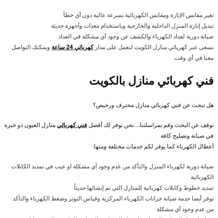
تغير مقابس الإنارة ومقابس الكهربائية بسرعة عالية دون أي خطأ
تبديل إنارة المنزل الداخلية والخارجية وباستخدام معدات وأجهزة حديثة
صيانة دورية لعداد الكهرباء والكشف عن وجود أي مشكلة في العداد
نسعى عبر كهربائي منازل الكويت لنعمل على مدار
كهربائي 24 ساعة
ويمكنك التواصل
معنا في أي وقت
فني كهربائي منازل بالكويت
هل تبحث عن فني كهربائي منازل محترف ورخيص؟
توقف عن البحث وقم بمراسلتنا… نحن نوفر لك أفضل
فني كهربائي
منازل العيون ذو خبرة
في صيانة وتصليح كافة
أعطال الكهرباء كما يوفر لكم خدمات مختلفة ومنها:
صيانة دورية لكهرباء المنزل والتأكد من عدم وجود أي مشكلة او عيب في تمديد الكابلات
الكهربائية
تمديد خطوط وكابلات كهربائية للمنازل التي تم إنشائها حديثاً
نوفر أيضا خدمة صيانة خزانات الكهرباء المركزية وقياس التوتر وضغط الكهرباء والتأكد
من عدم وجود أي مشكلة