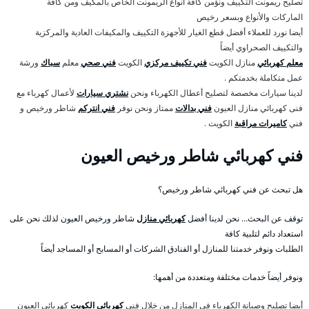
تصليح ريمونت التكييف ونؤمن كافة أنواع الريمونت الخاص بالمكيف ومن كافة
الماركات والأنواع وبسعر رخيص
أيضا نورد للعملاء أفضل قطع الغيار للأجهزة التكييف والمكيفات العادية والمركزية
والتكييف الصحراوي أيضاً
معلم كهربائي
منازل الكويت
فني تكييف مركزي
الكويت
فني صحي
معلم
سباك
ورشة
عمل متكاملة بخدمتكم .
لدينا سيارات مخصصة لتصليح أعطال الكهرباء ونحن
نشتري سيارات
لأعمال كهرباء مع
فنى كهربائي منازل العيون
فني بدالات
ممتاز ونحن نوفر
فني انتركم
شاطر ورخيص و
فني
كاميرات مراقبة
الكويت .
فني كهربائي شاطر ورخيص العيون
هل تبحث عن فني كهربائي شاطر ورخيص؟
توقف عن البحث… نحن لدينا أفضل
كهربائي منازل
شاطر ورخيص العيون لذلك نحن على
استعداد دائم لتلبية كافة
الطلبات ونوفر خدمتنا للمنازل أو الفنادق الشركات أو المسابح أو المساجد أيضاً
ونوفر أيضاً خدمات مختلفة ومتعددة من أهمها:
أيضا تصليح وصيانة الكهرباء في المنازل من خلال فني
كهربائي الكويت
كهربائي العيون