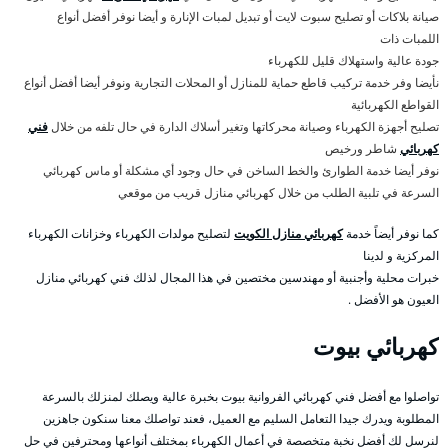
صيانة بلاكات أو تصليح سبوت لايت أو تبديل لمبات الإنارة و أيضا نوفر أفضل أنواع
اللمبات ذات
جودة عالية واستهلاك قليل للكهرباء
نأيضا وفر خدمة تركيب قاطع حماية للمنازل أو المحلات التجارية ونوفر أيضا أفضل أنواع
القواطع الكهربائية
تصليح أجهزة الكهرباء وصيانة محركاتها وتغير أسلاك الدارة في حال تلفه من خلال
فني
كهربائي
شاطر ورخيص
نوفر أيضا خدمة الطوارئ والخط الساخن في حال وجود أي مشكلة أو ماس كهربائي
السرعة في تلبية الطلب من خلال كهربائي منازل قريب من موقعي
كما نوفر أيضاً خدمة
كهربائي منازل الكويت
لتصليح مولدات الكهرباء وخزانات الكهرباء
المركزية و لدينا
خبرات محلية وأجنبية أو مهندسين مختصين في هذا المجال لذلك فني كهربائي منازل
العيون هو الأفضل .
كهربائي بيوت
تواصلوا مع أفضل فني كهربائي الفروانية بيوت بخبرة عالية ويصلك لمنزلك بالسرعة
المطلوبة ويدرك جيدا التعامل السليم مع العميل، فعند تواصلك معنا سنكون جاهزين
لنرسل لك أفضل نخبة متخصصة في أعمال الكهرباء بمختلف أنواعها ومحترفين في حل