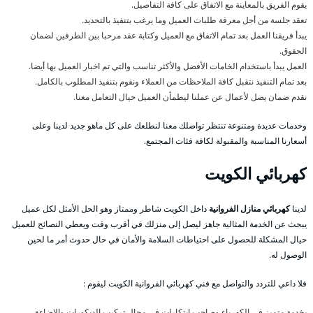
يقوم الفريق بالمعاينة مع الاتفاق على كافة التفاصيل.
تعقد جلسة من أجل معرفة طلبات العميل وما يرغب بتنفيذ بالتحديد.
يبدأ فريقنا العمل بعد تمام الاتفاق مع العميل وكتابة عقد مرحبا بين الطرفين لضمان
الحقوق.
العمل يبدأ باستخدام الخامات الأفضل والأكثر تناسب والتي تم اخبار العميل بها أيضا.
بعد تمام التنفيذ نتقبل كافة الملاحظات من العملاء ونقوم بتنفيذ المطلوب بالكامل.
نقدم ضمان يصل لأعمال عن عملنا ليطمأن العميل حيال التعامل معنا.
وخدمات عديدة ومتنوعة تنتظر تواصلك معنا لنطلعك على كل ماهو جديد لدينا وعلى
أسعارنا المناسبة والمقبولة لكافة فئات المجتمع.
كهربائي الكويت
لدينا
كهربائي منازل الفروانية
داخل الكويت شاطر وممتاز وهو الحل الأمثل لكل عميل
يبحث عن الخدمة المثالية جاهز ليصل إلى منزلك في أقرب وقت ويعطي النصائح للعميل
حيال المشكلة للحصول على احتياطات السلامة والأمان في حال حدوث أمر ما لحين
الوصول له.
فلا داعي للتردد والتواصل مع فني كهربائي الفروانية الكويت ليقوم :
بخدمة متميز في الكهرباء وصاحب ابتكارات في مجال تركيب الديكورات والإضاءة