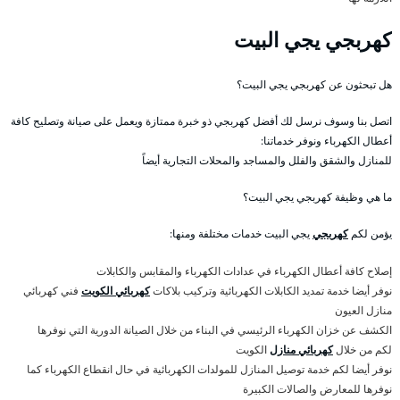
كهربجي يجي البيت
هل تبحثون عن كهربجي يجي البيت؟
اتصل بنا وسوف نرسل لك أفضل كهربجي ذو خبرة ممتازة ويعمل على صيانة وتصليح كافة
أعطال الكهرباء ونوفر خدماتنا:
للمنازل والشقق والفلل والمساجد والمحلات التجارية أيضاً
ما هي وظيفة كهربجي يجي البيت؟
يؤمن لكم
كهربجي
يجي البيت خدمات مختلفة ومنها:
إصلاح كافة أعطال الكهرباء في عدادات الكهرباء والمقابس والكابلات
نوفر أيضا خدمة تمديد الكابلات الكهربائية وتركيب بلاكات
كهربائي الكويت
فني كهربائي
منازل العيون
الكشف عن خزان الكهرباء الرئيسي في البناء من خلال الصيانة الدورية التي نوفرها
لكم من خلال
كهربائي منازل
الكويت
نوفر أيضا لكم خدمة توصيل المنازل للمولدات الكهربائية في حال انقطاع الكهرباء كما
نوفرها للمعارض والصالات الكبيرة