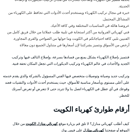
الحديثة.
خبرة في مجال تركيب الكهرباء ويستخدم أحدث الأدوات التي تحافظ على الكهرباء من
المشاكل المحتمل.
عروضنا هائلة في المناسبات المختلفة وفي كافة الأعياد.
فني كهربائي الفروانية من أكثر استجابة في تلبية طلب عملائنا من خلال فريق كامل من
الفنيين نلبي كافة احتياجاتكم في الكويت وما حولها من الضواحي والقرى المجاورة.
أرخص من الأسواق ونتميز بشركتنا لإن أسعارها في متناول الجميع دون مغالاة
فنتميز بإصلاح الكهرباء بشكل يمنع من فسادها بسرعة، وإصلاح التالف فيها وتركيب
الجديد والأحداث في عالم الكهرباء وتركيب الديكورات التي تجعل المكان تحفة فنية.
وتركيب جديد وصيانة وتوصيلات متخصص فيها الفني المسؤول بالشركة والذي يقدم خدمته
على أعلى مستوى وبأسعار مناسبة للأسواق، حيث يستخدم أحدث الأدوات والتقنيات فعند
وقوعك في أي عطل في الكهرباء اتصل بنا ولا تتردد حتى لا تتعرض أو تعرض أسرتك
للخطر.
أرقام طوارئ كهرباء الكويت
كيف أطلب كهربائي منازل؟ لا تلق قم بزيارة موقع
كهربائي منازل الكويت
من خلال
الموقع أو صفحتنا
كهربائي منازل
على فيس بوك