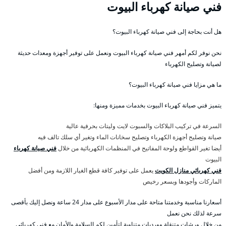
فني صيانة كهرباء البيوت
هل أنت بحاجة إلى فني صيانة كهرباء البيوت؟
نحن نوفر لكم أمهر فني صيانة كهرباء البيوت ونعمل على توفير أجهزة ومعدات حديثة
لصيانة وتصليح الكهرباء
ما هي مزايا فني صيانة كهرباء البيوت؟
يتميز فني صيانة كهرباء البيوت بخدمات مميزة ومنها:
السرعة في تركيب البلاكات والسبوت لايت وليتات بحرفية عالية
صيانة وتصليح أجهزة الكهرباء وتصليح سخانات الماء وتغير أي سلك تالف فيه
أيضا تغير القواطع ولوحة المفاتيح في المنظمات الكهربائية من خلال
فني صيانة كهرباء
البيوت
فني كهربائي منازل الكويت
يعمل على توفير كافة قطع الغيار اللازمة ومن أفضل
الماركات وأجودها وبسعر رخيص
أسعارنا مناسبة وخدمتنا متاحة على مدار الأسبوع على مدار 24 ساعة ونصل إليك بأقصى
سرعة لذلك نحن نعمل
من خلال ورشات متنقلة وورديات متناوبة لتأمين لكم السلامة والأمان مع فني كهربائي