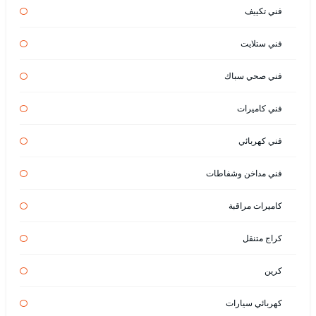
فني تكييف
فني ستلايت
فني صحي سباك
فني كاميرات
فني كهربائي
فني مداخن وشفاطات
كاميرات مراقبة
كراج متنقل
كرين
كهربائي سيارات