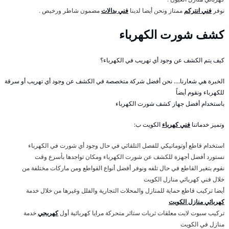
نوفر
فني انتركم
ممتاز ونحن أيضا لدينا
فني بدالات
مضمون شاطر ورخيص .
كشف شورت الكهرباء
كيف يتم الكشف عن وجود أي تهريب في الكهرباء؟
الخبرة هي شعارنا…. نحن أفضل شركة متخصصة في الكشف عن وجود أي تهريب أو سرقة
للكهرباء ونقوم أيضاً
باستخدام أفضل جهاز كشف شورت الكهرباء
وتميز خدماتنا
فني كهرباء
الكويت ب:
استخدام قاطع أوتوماتيكي للفصل التلقائي في حال وجود أي شورت في الكهرباء
نستورد أفضل أجهزة للكشف عن شورت الكهرباء ومكان تواجدها بأسرع وقت
نقوم بتغير القاطع في حال تلفه ونوفر أفضل أنواع القواطع ومن ماركات مختلفة من
خلال فني كهربائي منازل الكويت
أيضا تركيب قاطع حماية للمنازل والمحلات التجارية والفلل وغيرها من خلال خدمة
كهربائي منازل الكويت
تركيب سبوت لايت معلقات ثريات ستائر متحركة مرايا كهربائية أول
كهربجي
خدمة
منازل في الكويت