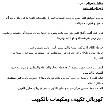
مقاول كهربائي
الكويت
كهربائي 24 ساعة
ما هي القواطع التي نقوم بتركيبها للحماية المنازل والمحلات التجارية في حال وجود أي
ماس او شورت كهربائي؟
نوفر لكم أفضل أنواع القواطع الكهربائية ونقوم بتركيبها لتفادي حدوث أي مشكلة او نشوب
حريق ومن أهم هذه القواطع التي نوفرها:
قواطع ABB الأمريكية الصنع والتي تمتاز بأمان عالي وسعر رخيص
قاطع الدائرة MCB والتي تعرف في استخدامها في المنشآت الصناعية والمحلات
التجارية
أسعارنا رخيصة ونورد للعملاء كافة قطع الغيار والقواطع والمقابس وغيرها مع خدمة
الشحن والتوصيل
لباب المنزل وخدمة التركيب أيضاً من خلال كهربائي منازل الكويت ولدينا
فني ستلايت
ممتاز كل هذه
الخدمات مقدمة من مركز صيانة وتصليح الكهرباء فني كهربائي منازل العيون .
كهربائي تكييف ومكيفات بالكويت