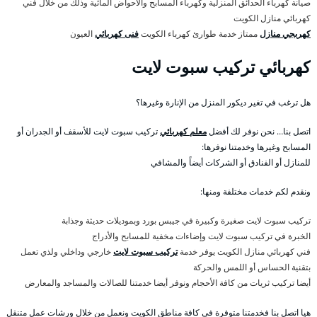
صيانة كهرباء الحدائق المنزلية وكهرباء المسابح والاحواض المائية وذلك من خلال فني
كهربائي منازل الكويت
كهربجي منازل
ممتاز خدمة طوارئ كهرباء الكويت
فنى كهربائي
العيون
كهربائي تركيب سبوت لايت
هل ترغب في تغير ديكور المنزل من الإنارة وغيرها؟
اتصل بنا… نحن نوفر لك أفضل
معلم كهربائي
تركيب سبوت لايت للأسقف أو الجدران أو
المسابح وغيرها وخدمتنا نوفرها:
للمنازل أو الفنادق أو الشركات أيضاً والمشافي
ونقدم لكم خدمات مختلفة ومنها:
تركيب سبوت لايت صغيرة وكبيرة في جيبس بورد وبموديلات حديثة وجذابة
الخبرة في تركيب سبوت لايت وإضاءات مخفية للمسابح والأدراج
فني كهربائي منازل الكويت يوفر خدمة
تركيب سبوت لايت
خارجي وداخلي ولذي تعمل
بتقنية الحساس أو اللمس والحركة
أيضا تركيب ثريات من كافة الأحجام ونوفر أيضا خدمتنا للصالات والمساجد والمعارض
هيا اتصل بنا فخدمتنا متوفرة في كافة مناطق الكويت ونعمل من خلال ورشات عمل متنقل