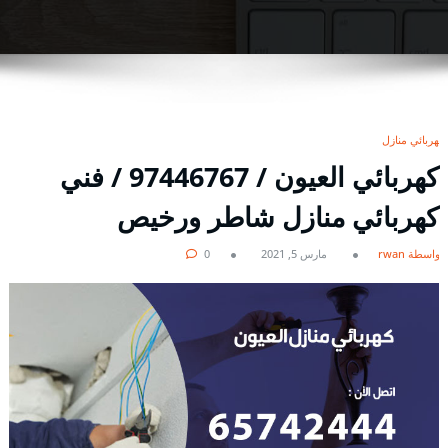
كهربائي منازل
كهربائي العيون / 97446767 / فني
كهربائي منازل شاطر ورخيص
بواسطة rwan
مارس 5, 2021
0