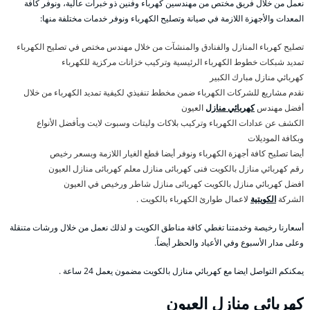
نعمل من خلال فريق مختص من مهندسين كهرباء وفنين ذو خبرات عالية، ونوفر كافة
المعدات والأجهزة اللازمة في صيانة وتصليح الكهرباء ونوفر خدمات مختلفة منها:
تصليح كهرباء المنازل والفنادق والمنشآت من خلال مهندس مختص في تصليح الكهرباء
تمديد شبكات خطوط الكهرباء الرئيسية وتركيب خزانات مركزية للكهرباء
كهربائي منازل مبارك الكبير
نقدم مشاريع للشركات الكهرباء ضمن مخطط تنفيذي لكيفية تمديد الكهرباء من خلال
أفضل مهندس
كهربائي منازل
العيون
الكشف عن عدادات الكهرباء وتركيب بلاكات وليتات وسبوت لايت وبأفضل الأنواع
وبكافة الموديلات
أيضا تصليح كافة أجهزة الكهرباء ونوفر أيضا قطع الغيار اللازمة وبسعر رخيص
رقم كهربائي منازل بالكويت فنى كهربائى منازل معلم كهربائى منازل العيون
افضل كهربائي منازل بالكويت كهربائى منازل شاطر ورخيص في العيون
الشركة
الكويتية
لاعمال طوارئ الكهرباء بالكويت .
أسعارنا رخيصة وخدمتنا تغطي كافة مناطق الكويت و لذلك نعمل من خلال ورشات متنقلة
وعلى مدار الأسبوع وفي الأعياد والحظر أيضاً.
يمكنكم التواصل ايضا مع كهربائي منازل بالكويت مضمون يعمل 24 ساعة .
كهربائي منازل العيون