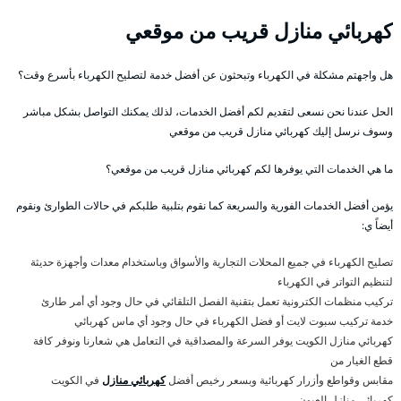
كهربائي منازل قريب من موقعي
هل واجهتم مشكلة في الكهرباء وتبحثون عن أفضل خدمة لتصليح الكهرباء بأسرع وقت؟
الحل عندنا نحن نسعى لتقديم لكم أفضل الخدمات، لذلك يمكنك التواصل بشكل مباشر
وسوف نرسل إليك كهربائي منازل قريب من موقعي
ما هي الخدمات التي يوفرها لكم كهربائي منازل قريب من موقعي؟
يؤمن أفضل الخدمات الفورية والسريعة كما نقوم بتلبية طلبكم في حالات الطوارئ ونقوم
أيضاً ي:
تصليح الكهرباء في جميع المحلات التجارية والأسواق وباستخدام معدات وأجهزة حديثة
لتنظيم التواتر في الكهرباء
تركيب منظمات الكترونية تعمل بتقنية الفصل التلقائي في حال وجود أي أمر طارئ
خدمة تركيب سبوت لايت أو فضل الكهرباء في حال وجود أي ماس كهربائي
كهربائي منازل الكويت يوفر السرعة والمصداقية في التعامل هي شعارنا ونوفر كافة
قطع الغيار من
مقابس وقواطع وأزرار كهربائية وبسعر رخيص أفضل
كهربائي منازل
في الكويت
كهربائي منازل العيون .