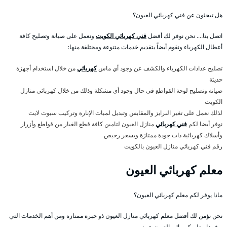
هل تبحثون عن فني كهربائي العيون؟
اتصل بنا…. نحن نوفر لك أفضل
فني كهربائي الكويت
ونعمل على صيانة وتصليح كافة
أعطال الكهرباء ونقوم أيضاً بتقديم خدمات متنوعة ومختلفة منها:
تصليح عدادات الكهرباء والكشف عن وجود أي ماس
كهربائي
من خلال استخدام أجهزة
حديثة
صيانة وتصليح لوحة القواطع في حال وجود أي مشكلة وذلك من خلال كهربائي منازل
الكويت
لذلك نعمل على تغير البرايز والمقابس وتبديل لمبات الإنارة وتركيب سبوت لايت
نوفر أيضا لكم
فني كهربائي
منازل العيون لتامين كافة قطع الغيار من قواطع وأزرار
وأسلاك كهربائية ذات جودة ممتازة وبسعر رخيص
رقم فني كهربائي منازل العيون بالكويت
معلم كهربائي العيون
ماذا يوفر لكم معلم كهربائي العيون؟
نحن نؤمن لك أفضل معلم كهربائي منازل العيون ذو خبرة ممتازة ومن أهم الخدمات التي
يوفرها معلم كهربائي العيون هي: