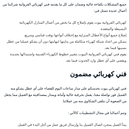
جميع المشكلات بكفاءة عالية وضمان على كل ما يقدمه فني كهربائي الفروانية شركتنا من
أعمال عديدة تتمثل في:
كهربائي الفروانية بيوت يقوم بإصلاح كل ما يخص من أعمال المنازل الكهربائية
البسيطة والمعقدة.
إصلاح جميع أنواع الأعطال المنزلية مع إختلاف أنواعها بوقت قياسي وسريع.
يتمكن من اعداد شبكة كهرباء متكاملة من بدايتها لنهايتها دون أن يشكو عميلنا من عطل
بسببها فيما بعد.
يقوم فني كهربائي الفروانية البيوت بتغيير خطوط الكهرباء القديمة واستبدالها بجديدة
ويقضي على أي عطل وارد الحدوث فيما بعد.
فني كهربائي مضمون
فني كهربائي بيوت بخدمتكم على مدار ساعات اليوم للقضاء على أي عطل يشكو منه
العميل فور تواصله معنا، يعمل بحرفية عالية وأمانة ويمتاز بمصداقيته مع العميل مما يجعل
من الصعوبة أن نتلقى الشكاوي منه من عملائنا.
وتتم أعمالنا في مجال التشطيبات كالآتي :
يبدأ العمل بمجرد اتصال العميل بنا وإرسال فريق عمل من أجل البدء في العمل.