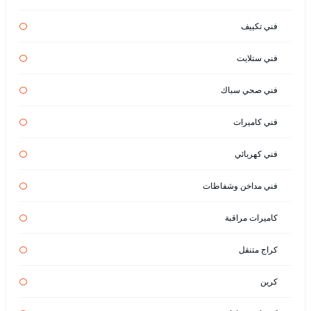
فني تكييف
فني ستلايت
فني صحي سباك
فني كاميرات
فني كهربائي
فني مداخن وشفاطات
كاميرات مراقبة
كراج متنقل
كرين