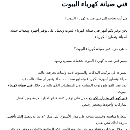
فني صيانة كهرباء البيوت
هل أنت بحاجة إلى فني صيانة كهرباء البيوت؟
نحن نوفر لكم أمهر فني صيانة كهرباء البيوت ونعمل على توفير أجهزة ومعدات حديثة
لصيانة وتصليح الكهرباء
ما هي مزايا فني صيانة كهرباء البيوت؟
يتميز فني صيانة كهرباء البيوت بخدمات مميزة ومنها:
السرعة في تركيب البلاكات والسبوت لايت وليتات بحرفية عالية
صيانة وتصليح أجهزة الكهرباء وتصليح سخانات الماء وتغير أي سلك تالف فيه
أيضا تغير القواطع ولوحة المفاتيح في المنظمات الكهربائية من خلال
فني صيانة كهرباء
البيوت
فني كهربائي منازل الكويت
يعمل على توفير كافة قطع الغيار اللازمة ومن أفضل
الماركات وأجودها وبسعر رخيص
أسعارنا مناسبة وخدمتنا متاحة على مدار الأسبوع على مدار 24 ساعة ونصل إليك بأقصى
سرعة لذلك نحن نعمل
من خلال ورشات متنقلة وورديات متناوبة لتأمين لكم السلامة والأمان مع فني كهربائي