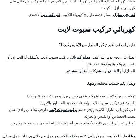
صيانة كهرباء الحدائق المنزلية وكهرباء المسابح والاحواض المائية وذلك من خلال فني
كهربائي منازل الكويت
كهربجي منازل
ممتاز خدمة طوارئ كهرباء الكويت
فنى كهربائي
الاحمدي
كهربائي تركيب سبوت لايت
هل ترغب في تغير ديكور المنزل من الإنارة وغيرها؟
اتصل بنا… نحن نوفر لك أفضل
معلم كهربائي
تركيب سبوت لايت للأسقف أو الجدران أو
المسابح وغيرها وخدمتنا نوفرها:
للمنازل أو الفنادق أو الشركات أيضاً والمشافي
ونقدم لكم خدمات مختلفة ومنها:
تركيب سبوت لايت صغيرة وكبيرة في جيبس بورد وبموديلات حديثة وجذابة
الخبرة في تركيب سبوت لايت وإضاءات مخفية للمسابح والأدراج
فني كهربائي منازل الكويت يوفر خدمة
تركيب سبوت لايت
خارجي وداخلي ولذي تعمل
بتقنية الحساس أو اللمس والحركة
أيضا تركيب ثريات من كافة الأحجام ونوفر أيضا خدمتنا للصالات والمساجد والمعارض
هيا اتصل بنا فخدمتنا متوفرة في كافة مناطق الكويت ونعمل من خلال ورشات عمل متنقل