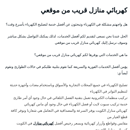
كهربائي منازل قريب من موقعي
هل واجهتم مشكلة في الكهرباء وتبحثون عن أفضل خدمة لتصليح الكهرباء بأسرع وقت؟
الحل عندنا نحن نسعى لتقديم لكم أفضل الخدمات، لذلك يمكنك التواصل بشكل مباشر
وسوف نرسل إليك كهربائي منازل قريب من موقعي
ما هي الخدمات التي يوفرها لكم كهربائي منازل قريب من موقعي؟
يؤمن أفضل الخدمات الفورية والسريعة كما نقوم بتلبية طلبكم في حالات الطوارئ ونقوم
أيضاً ي:
تصليح الكهرباء في جميع المحلات التجارية والأسواق وباستخدام معدات وأجهزة حديثة
لتنظيم التواتر في الكهرباء
تركيب منظمات الكترونية تعمل بتقنية الفصل التلقائي في حال وجود أي أمر طارئ
خدمة تركيب سبوت لايت أو فضل الكهرباء في حال وجود أي ماس كهربائي
كهربائي منازل الكويت يوفر السرعة والمصداقية في التعامل هي شعارنا ونوفر كافة
قطع الغيار من
مقابس وقواطع وأزرار كهربائية وبسعر رخيص أفضل
كهربائي منازل
في الكويت
كهربائي منازل الاحمدي .