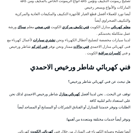
تصليح ريمونت التكييف ونؤمن كافة أنواع الريمونت الخاص بالمكيف ومن كافة
الماركات والأنواع وبسعر رخيص
أيضا نورد للعملاء أفضل قطع الغيار للأجهزة التكييف والمكيفات العادية والمركزية
والتكييف الصحراوي أيضاً
معلم كهربائي
منازل الكويت
فني تكييف مركزي
الكويت
فني صحي
معلم
سباك
ورشة
عمل متكاملة بخدمتكم .
لدينا سيارات مخصصة لتصليح أعطال الكهرباء ونحن
نشتري سيارات
لأعمال كهرباء مع
فنى كهربائي منازل الاحمدي
فني بدالات
ممتاز ونحن نوفر
فني انتركم
شاطر ورخيص
و فني
كاميرات مراقبة
الكويت .
فني كهربائي شاطر ورخيص الاحمدي
هل تبحث عن فني كهربائي شاطر ورخيص؟
توقف عن البحث… نحن لدينا أفضل
كهربائي منازل
شاطر ورخيص الاحمدي لذلك نحن
على استعداد دائم لتلبية كافة
الطلبات ونوفر خدمتنا للمنازل أو الفنادق الشركات أو المسابح أو المساجد أيضاً
ونوفر أيضاً خدمات مختلفة ومتعددة من أهمها:
أيضا تصليح وصيانة الكهرباء في المنازل من خلال فني
كهربائي الكويت
كهربائي