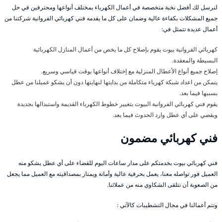
لنرسل لك أفضل نخبة متخصصة في أعمال الكهرباء بمختلف أنواعها ومحترفين في حل
جميع المشكلات بكفاءة عالية وضمان على كل ما يقدمه فني كهربائي الفروانية شركتنا من
أعمال عديدة تتمثل في:
كهربائي الفروانية بيوت يقوم بإصلاح كل ما يخص من أعمال المنازل الكهربائية
البسيطة والمعقدة.
إصلاح جميع أنواع الأعطال المنزلية مع إختلاف أنواعها بوقت قياسي وسريع.
يتمكن من اعداد شبكة كهرباء متكاملة من بدايتها لنهايتها دون أن يشكو عميلنا من عطل
بسببها فيما بعد.
يقوم فني كهربائي الفروانية البيوت بتغيير خطوط الكهرباء القديمة واستبدالها بجديدة
ويقضي على أي عطل وارد الحدوث فيما بعد.
فني كهربائي مضمون
فني كهربائي بيوت بخدمتكم على مدار ساعات اليوم للقضاء على أي عطل يشكو منه
العميل فور تواصله معنا، يعمل بحرفية عالية وأمانة ويمتاز بمصداقيته مع العميل مما يجعل
من الصعوبة أن نتلقى الشكاوي منه من عملائنا.
وتتم أعمالنا في مجال التشطيبات كالآتي :