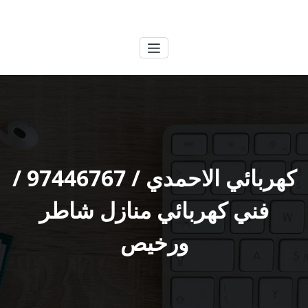
لتجاوز
الكويتية
خدمات وظائف بالكويت
لى
لمحتوى
كهربائي الاحمدي / 97446767 /
فني كهربائي منازل شاطر
ورخيص