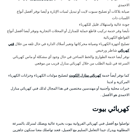
الاحمدي
صيانة بلاكات أو تصليح سبوت لايت أو تبديل لمبات الإنارة و أيضا نوفر أفضل أنواع
اللمبات ذات
جودة عالية واستهلاك قليل للكهرباء
نأيضا وفر خدمة تركيب قاطع حماية للمنازل أو المحلات التجارية ونوفر أيضا أفضل أنواع
القواطع الكهربائية
تصليح أجهزة الكهرباء وصيانة محركاتها وتغير أسلاك الدارة في حال تلفه من خلال
فني
كهربائي
شاطر ورخيص
نوفر أيضا خدمة الطوارئ والخط الساخن في حال وجود أي مشكلة أو ماس كهربائي
السرعة في تلبية الطلب من خلال كهربائي منازل قريب من موقعي
كما نوفر أيضاً خدمة
كهربائي منازل الكويت
لتصليح مولدات الكهرباء وخزانات الكهرباء
المركزية و لدينا
خبرات محلية وأجنبية أو مهندسين مختصين في هذا المجال لذلك فني كهربائي منازل
الاحمدي هو الأفضل .
كهربائي بيوت
تواصلوا مع أفضل فني كهربائي الفروانية بيوت بخبرة عالية ويصلك لمنزلك بالسرعة
المطلوبة ويدرك جيدا التعامل السليم مع العميل، فعند تواصلك معنا سنكون جاهزين