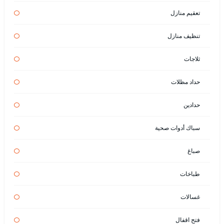
تعقيم منازل
تنظيف منازل
ثلاجات
حداد مظلات
حدادين
سباك أدوات صحية
صباغ
طباخات
غسالات
فتح اقفال