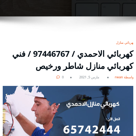
كهربائي منازل
كهربائي الاحمدي / 97446767 / فني
كهربائي منازل شاطر ورخيص
بواسطة rwan
مارس 5, 2021
0