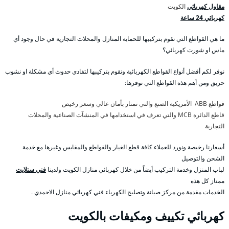
مقاول كهربائي
الكويت
كهربائي 24 ساعة
ما هي القواطع التي نقوم بتركيبها للحماية المنازل والمحلات التجارية في حال وجود أي
ماس او شورت كهربائي؟
نوفر لكم أفضل أنواع القواطع الكهربائية ونقوم بتركيبها لتفادي حدوث أي مشكلة او نشوب
حريق ومن أهم هذه القواطع التي نوفرها:
قواطع ABB الأمريكية الصنع والتي تمتاز بأمان عالي وسعر رخيص
قاطع الدائرة MCB والتي تعرف في استخدامها في المنشآت الصناعية والمحلات
التجارية
أسعارنا رخيصة ونورد للعملاء كافة قطع الغيار والقواطع والمقابس وغيرها مع خدمة
الشحن والتوصيل
لباب المنزل وخدمة التركيب أيضاً من خلال كهربائي منازل الكويت ولدينا
فني ستلايت
ممتاز كل هذه
الخدمات مقدمة من مركز صيانة وتصليح الكهرباء فني كهربائي منازل الاحمدي .
كهربائي تكييف ومكيفات بالكويت