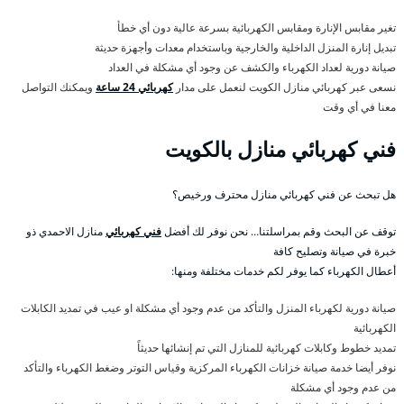
تغير مقابس الإنارة ومقابس الكهربائية بسرعة عالية دون أي خطأ
تبديل إنارة المنزل الداخلية والخارجية وباستخدام معدات وأجهزة حديثة
صيانة دورية لعداد الكهرباء والكشف عن وجود أي مشكلة في العداد
نسعى عبر كهربائي منازل الكويت لنعمل على مدار
كهربائي 24 ساعة
ويمكنك التواصل
معنا في أي وقت
فني كهربائي منازل بالكويت
هل تبحث عن فني كهربائي منازل محترف ورخيص؟
توقف عن البحث وقم بمراسلتنا… نحن نوفر لك أفضل
فني كهربائي
منازل الاحمدي ذو
خبرة في صيانة وتصليح كافة
أعطال الكهرباء كما يوفر لكم خدمات مختلفة ومنها:
صيانة دورية لكهرباء المنزل والتأكد من عدم وجود أي مشكلة او عيب في تمديد الكابلات
الكهربائية
تمديد خطوط وكابلات كهربائية للمنازل التي تم إنشائها حديثاً
نوفر أيضا خدمة صيانة خزانات الكهرباء المركزية وقياس التوتر وضغط الكهرباء والتأكد
من عدم وجود أي مشكلة