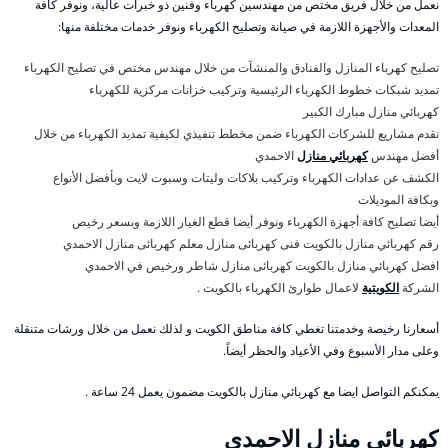
نعمل من خلال فريق مختص من مهندسين كهرباء وفنين ذو خبرات عالية، ونوفر كافة
المعدات والأجهزة اللازمة في صيانة وتصليح الكهرباء ونوفر خدمات مختلفة منها:
تصليح كهرباء المنازل والفنادق والمنشآت من خلال مهندس مختص في تصليح الكهرباء
تمديد شبكات خطوط الكهرباء الرئيسية وتركيب خزانات مركزية للكهرباء
كهربائي منازل مبارك الكبير
نقدم مشاريع للشركات الكهرباء ضمن مخطط تنفيذي لكيفية تمديد الكهرباء من خلال
أفضل مهندس
كهربائي منازل
الاحمدي
الكشف عن عدادات الكهرباء وتركيب بلاكات وليتات وسبوت لايت وبأفضل الأنواع
وبكافة الموديلات
أيضا تصليح كافة أجهزة الكهرباء ونوفر أيضا قطع الغيار اللازمة وبسعر رخيص
رقم كهربائي منازل بالكويت فنى كهربائى منازل معلم كهربائى منازل الاحمدي
افضل كهربائي منازل بالكويت كهربائى منازل شاطر ورخيص في الاحمدي
الشركة
الكويتية
لاعمال طوارئ الكهرباء بالكويت .
أسعارنا رخيصة وخدمتنا تغطي كافة مناطق الكويت و لذلك نعمل من خلال ورشات متنقلة
وعلى مدار الأسبوع وفي الأعياد والحظر أيضاً.
يمكنكم التواصل ايضا مع كهربائي منازل بالكويت مضمون يعمل 24 ساعة .
كهربائي منازل الاحمدي