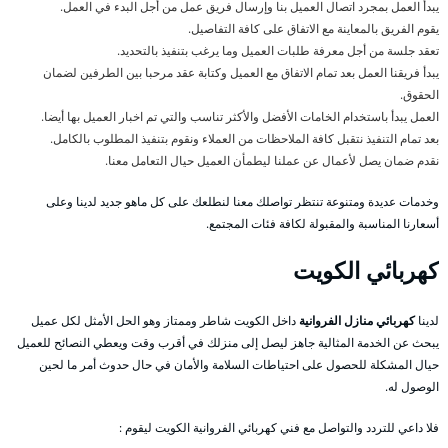
يبدأ العمل بمجرد اتصال العميل بنا وإرسال فريق عمل من أجل البدء في العمل.
يقوم الفريق بالمعاينة مع الاتفاق على كافة التفاصيل.
تعقد جلسة من أجل معرفة طلبات العميل وما يرغب بتنفيذ بالتحديد.
يبدأ فريقنا العمل بعد تمام الاتفاق مع العميل وكتابة عقد مرحبا بين الطرفين لضمان
الحقوق.
العمل يبدأ باستخدام الخامات الأفضل والأكثر تناسب والتي تم اخبار العميل بها أيضا.
بعد تمام التنفيذ نتقبل كافة الملاحظات من العملاء ونقوم بتنفيذ المطلوب بالكامل.
نقدم ضمان يصل لأعمال عن عملنا ليطمأن العميل حيال التعامل معنا.
وخدمات عديدة ومتنوعة تنتظر تواصلك معنا لنطلعك على كل ماهو جديد لدينا وعلى
أسعارنا المناسبة والمقبولة لكافة فئات المجتمع.
كهربائي الكويت
لدينا
كهربائي منازل الفروانية
داخل الكويت شاطر وممتاز وهو الحل الأمثل لكل عميل
يبحث عن الخدمة المثالية جاهز ليصل إلى منزلك في أقرب وقت ويعطي النصائح للعميل
حيال المشكلة للحصول على احتياطات السلامة والأمان في حال حدوث أمر ما لحين
الوصول له.
فلا داعي للتردد والتواصل مع فني كهربائي الفروانية الكويت ليقوم :