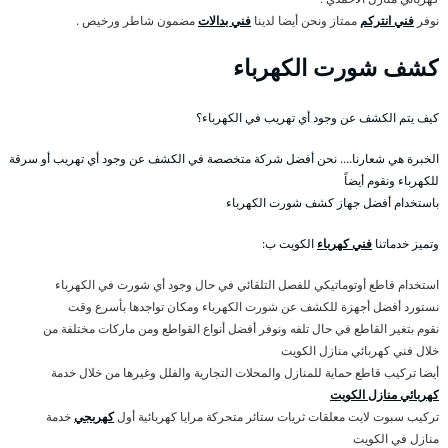
نوفر
فني انتركم
ممتاز ونحن أيضا لدينا
فني بدالات
مضمون شاطر ورخيص .
كشف شورت الكهرباء
كيف يتم الكشف عن وجود أي تهريب في الكهرباء؟
الخبرة هي شعارنا…. نحن أفضل شركة متخصصة في الكشف عن وجود أي تهريب أو سرقة
للكهرباء ونقوم أيضاً
باستخدام أفضل جهاز كشف شورت الكهرباء
وتميز خدماتنا
فني كهرباء
الكويت ب:
استخدام قاطع أوتوماتيكي للفصل التلقائي في حال وجود أي شورت في الكهرباء
نستورد أفضل أجهزة للكشف عن شورت الكهرباء ومكان تواجدها بأسرع وقت
نقوم بتغير القاطع في حال تلفه ونوفر أفضل أنواع القواطع ومن ماركات مختلفة من
خلال فني كهربائي منازل الكويت
أيضا تركيب قاطع حماية للمنازل والمحلات التجارية والفلل وغيرها من خلال خدمة
كهربائي منازل الكويت
تركيب سبوت لايت معلقات ثريات ستائر متحركة مرايا كهربائية أول
كهربجي
خدمة
منازل في الكويت