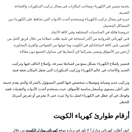
بخدمة متميز في الكهرباء وصاحب ابتكارات في مجال تركيب الديكورات والإضاءة
الحديثة.
خبرة في مجال تركيب الكهرباء ويستخدم أحدث الأدوات التي تحافظ على الكهرباء من
المشاكل المحتمل.
عروضنا هائلة في المناسبات المختلفة وفي كافة الأعياد.
فني كهربائي الفروانية من أكثر استجابة في تلبية طلب عملائنا من خلال فريق كامل من
الفنيين نلبي كافة احتياجاتكم في الكويت وما حولها من الضواحي والقرى المجاورة.
أرخص من الأسواق ونتميز بشركتنا لإن أسعارها في متناول الجميع دون مغالاة
فنتميز بإصلاح الكهرباء بشكل يمنع من فسادها بسرعة، وإصلاح التالف فيها وتركيب
الجديد والأحداث في عالم الكهرباء وتركيب الديكورات التي تجعل المكان تحفة فنية.
وتركيب جديد وصيانة وتوصيلات متخصص فيها الفني المسؤول بالشركة والذي يقدم خدمته
على أعلى مستوى وبأسعار مناسبة للأسواق، حيث يستخدم أحدث الأدوات والتقنيات فعند
وقوعك في أي عطل في الكهرباء اتصل بنا ولا تتردد حتى لا تتعرض أو تعرض أسرتك
للخطر.
أرقام طوارئ كهرباء الكويت
كيف أطلب كهربائي منازل؟ لا تلق قم بزيارة موقع
كهربائي منازل الكويت
من خلال