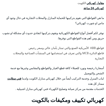
مقاول كهربائي
الكويت
كهربائي 24 ساعة
ما هي القواطع التي نقوم بتركيبها للحماية المنازل والمحلات التجارية في حال وجود أي
ماس او شورت كهربائي؟
نوفر لكم أفضل أنواع القواطع الكهربائية ونقوم بتركيبها لتفادي حدوث أي مشكلة او نشوب
حريق ومن أهم هذه القواطع التي نوفرها:
قواطع ABB الأمريكية الصنع والتي تمتاز بأمان عالي وسعر رخيص
قاطع الدائرة MCB والتي تعرف في استخدامها في المنشآت الصناعية والمحلات
التجارية
أسعارنا رخيصة ونورد للعملاء كافة قطع الغيار والقواطع والمقابس وغيرها مع خدمة
الشحن والتوصيل
لباب المنزل وخدمة التركيب أيضاً من خلال كهربائي منازل الكويت ولدينا
فني ستلايت
ممتاز كل هذه
الخدمات مقدمة من مركز صيانة وتصليح الكهرباء فني كهربائي منازل اشبيلية .
كهربائي تكييف ومكيفات بالكويت