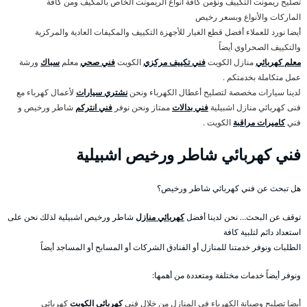
تصليح ريمونت التكييف ونؤمن كافة أنواع الريمونت الخاص بالمكيف ومن كافة
الماركات والأنواع وبسعر رخيص
أيضا نورد للعملاء أفضل قطع الغيار للأجهزة التكييف والمكيفات العادية والمركزية
والتكييف الصحراوي أيضاً
معلم كهربائي
منازل الكويت
فني تكييف مركزي
الكويت
فني صحي
معلم
سباك
ورشة
عمل متكاملة بخدمتكم .
لدينا سيارات مخصصة لتصليح أعطال الكهرباء ونحن
نشتري سيارات
لأعمال كهرباء مع
فنى كهربائي منازل اشبيلية
فني بدالات
ممتاز ونحن نوفر
فني انتركم
شاطر ورخيص و
فني
كاميرات مراقبة
الكويت .
فني كهربائي شاطر ورخيص اشبيلية
هل تبحث عن فني كهربائي شاطر ورخيص؟
توقف عن البحث… نحن لدينا أفضل
كهربائي منازل
شاطر ورخيص اشبيلية لذلك نحن على
استعداد دائم لتلبية كافة
الطلبات ونوفر خدمتنا للمنازل أو الفنادق الشركات أو المسابح أو المساجد أيضاً
ونوفر أيضاً خدمات مختلفة ومتعددة من أهمها:
أيضا تصليح وصيانة الكهرباء في المنازل من خلال فني
كهربائي الكويت
كهربائي