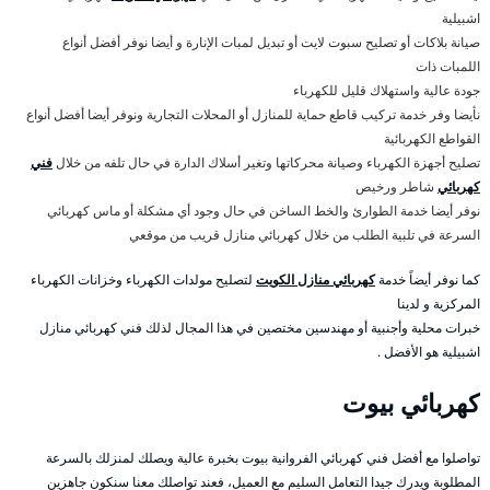
اشبيلية
صيانة بلاكات أو تصليح سبوت لايت أو تبديل لمبات الإنارة و أيضا نوفر أفضل أنواع
اللمبات ذات
جودة عالية واستهلاك قليل للكهرباء
نأيضا وفر خدمة تركيب قاطع حماية للمنازل أو المحلات التجارية ونوفر أيضا أفضل أنواع
القواطع الكهربائية
تصليح أجهزة الكهرباء وصيانة محركاتها وتغير أسلاك الدارة في حال تلفه من خلال
فني
كهربائي
شاطر ورخيص
نوفر أيضا خدمة الطوارئ والخط الساخن في حال وجود أي مشكلة أو ماس كهربائي
السرعة في تلبية الطلب من خلال كهربائي منازل قريب من موقعي
كما نوفر أيضاً خدمة
كهربائي منازل الكويت
لتصليح مولدات الكهرباء وخزانات الكهرباء
المركزية و لدينا
خبرات محلية وأجنبية أو مهندسين مختصين في هذا المجال لذلك فني كهربائي منازل
اشبيلية هو الأفضل .
كهربائي بيوت
تواصلوا مع أفضل فني كهربائي الفروانية بيوت بخبرة عالية ويصلك لمنزلك بالسرعة
المطلوبة ويدرك جيدا التعامل السليم مع العميل، فعند تواصلك معنا سنكون جاهزين