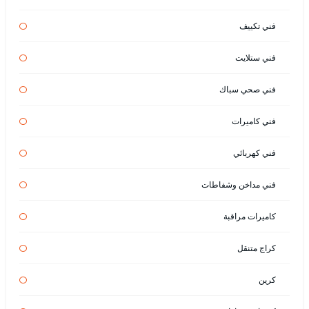
فني تكييف
فني ستلايت
فني صحي سباك
فني كاميرات
فني كهربائي
فني مداخن وشفاطات
كاميرات مراقبة
كراج متنقل
كرين