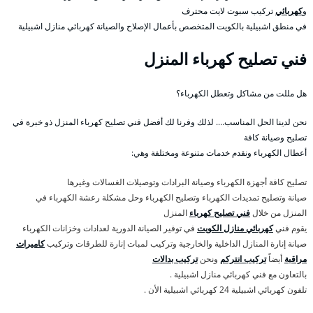
و
كهربائي
تركيب سبوت لايت محترف
في منطق اشبيلية بالكويت المتخصص بأعمال الإصلاح والصيانة كهربائي منازل اشبيلية
فني تصليح كهرباء المنزل
هل مللت من مشاكل وتعطل الكهرباء؟
نحن لدينا الحل المناسب…. لذلك وفرنا لك أفضل فني تصليح كهرباء المنزل ذو خبرة في
تصليح وصيانة كافة
أعطال الكهرباء ونقدم خدمات متنوعة ومختلفة وهي:
تصليح كافة أجهزة الكهرباء وصيانة البرادات وتوصيلات الغسالات وغيرها
صيانة وتصليح تمديدات الكهرباء وتصليح الكهرباء وحل مشكلة رعشة الكهرباء في
المنزل من خلال
فني تصليح كهرباء
المنزل
يقوم فني
كهربائي منازل الكويت
في توفير الصيانة الدورية لعدادات وخزانات الكهرباء
صيانة إنارة المنازل الداخلية والخارجية وتركيب لمبات إنارة للطرقات وتركيب
كاميرات
مراقبة
أيضاً
تركيب انتركم
ونحن
تركيب بدالات
بالتعاون مع فني كهربائي منازل اشبيلية .
تلفون كهربائي اشبيلية 24 كهربائي اشبيلية الأن .