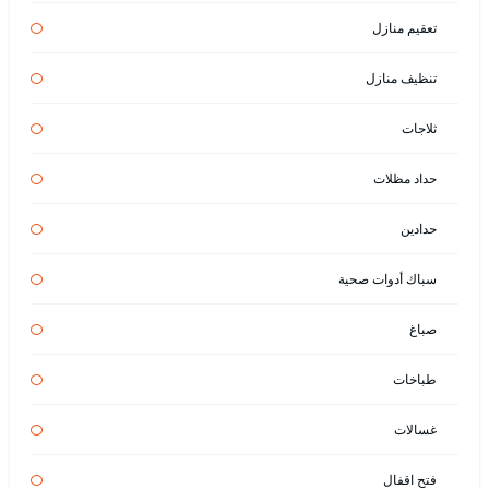
تعقيم منازل
تنظيف منازل
ثلاجات
حداد مظلات
حدادين
سباك أدوات صحية
صباغ
طباخات
غسالات
فتح اقفال