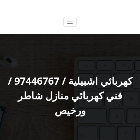
لتجاوز
الكويتية
خدمات وظائف بالكويت
لى
لمحتوى
كهربائي اشبيلية / 97446767 /
فني كهربائي منازل شاطر
ورخيص