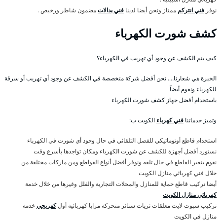
نوفر
فني انتركم
ممتاز ونحن أيضا لدينا
فني بدالات
مضمون شاطر ورخيص .
كشف شورت الكهرباء
كيف يتم الكشف عن وجود أي تهريب في الكهرباء؟
الخبرة هي شعارنا…. نحن أفضل شركة متخصصة في الكشف عن وجود أي تهريب أو سرقة
للكهرباء ونقوم أيضاً
باستخدام أفضل جهاز كشف شورت الكهرباء
وتميز خدماتنا
فني كهرباء
الكويت ب:
استخدام قاطع أوتوماتيكي للفصل التلقائي في حال وجود أي شورت في الكهرباء
نستورد أفضل أجهزة للكشف عن شورت الكهرباء ومكان تواجدها بأسرع وقت
نقوم بتغير القاطع في حال تلفه ونوفر أفضل أنواع القواطع ومن ماركات مختلفة من
خلال فني كهربائي منازل الكويت
أيضا تركيب قاطع حماية للمنازل والمحلات التجارية والفلل وغيرها من خلال خدمة
كهربائي منازل الكويت
تركيب سبوت لايت معلقات ثريات ستائر متحركة مرايا كهربائية أول
كهربجي
خدمة
منازل في الكويت