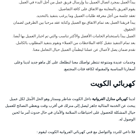
يبدأ العمل بمجرد اتصال العميل بنا وإرسال فريق عمل من أجل البدء في العمل.
يقوم الفريق بالمعاينة مع الاتفاق على كافة التفاصيل.
تعقد جلسة من أجل معرفة طلبات العميل وما يرغب بتنفيذ بالتحديد.
يبدأ فريقنا العمل بعد تمام الاتفاق مع العميل وكتابة عقد مرحبا بين الطرفين لضمان
الحقوق.
العمل يبدأ باستخدام الخامات الأفضل والأكثر تناسب والتي تم اخبار العميل بها أيضا.
بعد تمام التنفيذ نتقبل كافة الملاحظات من العملاء ونقوم بتنفيذ المطلوب بالكامل.
نقدم ضمان يصل لأعمال عن عملنا ليطمأن العميل حيال التعامل معنا.
وخدمات عديدة ومتنوعة تنتظر تواصلك معنا لنطلعك على كل ماهو جديد لدينا وعلى
أسعارنا المناسبة والمقبولة لكافة فئات المجتمع.
كهربائي الكويت
لدينا
كهربائي منازل الفروانية
داخل الكويت شاطر وممتاز وهو الحل الأمثل لكل عميل
يبحث عن الخدمة المثالية جاهز ليصل إلى منزلك في أقرب وقت ويعطي النصائح للعميل
حيال المشكلة للحصول على احتياطات السلامة والأمان في حال حدوث أمر ما لحين
الوصول له.
فلا داعي للتردد والتواصل مع فني كهربائي الفروانية الكويت ليقوم :