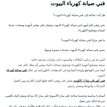
فني صيانة كهرباء البيوت
هل أنت بحاجة إلى فني صيانة كهرباء البيوت؟
نحن نوفر لكم أمهر فني صيانة كهرباء البيوت ونعمل على توفير أجهزة ومعدات حديثة
لصيانة وتصليح الكهرباء
ما هي مزايا فني صيانة كهرباء البيوت؟
يتميز فني صيانة كهرباء البيوت بخدمات مميزة ومنها:
السرعة في تركيب البلاكات والسبوت لايت وليتات بحرفية عالية
صيانة وتصليح أجهزة الكهرباء وتصليح سخانات الماء وتغير أي سلك تالف فيه
أيضا تغير القواطع ولوحة المفاتيح في المنظمات الكهربائية من خلال
فني صيانة كهرباء
البيوت
فني كهربائي منازل الكويت
يعمل على توفير كافة قطع الغيار اللازمة ومن أفضل
الماركات وأجودها وبسعر رخيص
أسعارنا مناسبة وخدمتنا متاحة على مدار الأسبوع على مدار 24 ساعة ونصل إليك بأقصى
سرعة لذلك نحن نعمل
من خلال ورشات متنقلة وورديات متناوبة لتأمين لكم السلامة والأمان مع فني كهربائي