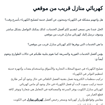
كهربائي منازل قريب من موقعي
هل واجهتم مشكلة في الكهرباء وتبحثون عن أفضل خدمة لتصليح الكهرباء بأسرع وقت؟
الحل عندنا نحن نسعى لتقديم لكم أفضل الخدمات، لذلك يمكنك التواصل بشكل مباشر
وسوف نرسل إليك كهربائي منازل قريب من موقعي
ما هي الخدمات التي يوفرها لكم كهربائي منازل قريب من موقعي؟
يؤمن أفضل الخدمات الفورية والسريعة كما نقوم بتلبية طلبكم في حالات الطوارئ ونقوم
أيضاً ي:
تصليح الكهرباء في جميع المحلات التجارية والأسواق وباستخدام معدات وأجهزة حديثة
لتنظيم التواتر في الكهرباء
تركيب منظمات الكترونية تعمل بتقنية الفصل التلقائي في حال وجود أي أمر طارئ
خدمة تركيب سبوت لايت أو فضل الكهرباء في حال وجود أي ماس كهربائي
كهربائي منازل الكويت يوفر السرعة والمصداقية في التعامل هي شعارنا ونوفر كافة
قطع الغيار من
مقابس وقواطع وأزرار كهربائية وبسعر رخيص أفضل
كهربائي منازل
في الكويت
كهربائي منازل اشبيلية .