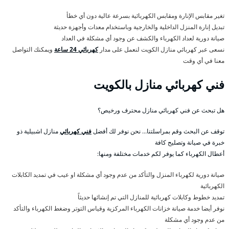
تغير مقابس الإنارة ومقابس الكهربائية بسرعة عالية دون أي خطأ
تبديل إنارة المنزل الداخلية والخارجية وباستخدام معدات وأجهزة حديثة
صيانة دورية لعداد الكهرباء والكشف عن وجود أي مشكلة في العداد
نسعى عبر كهربائي منازل الكويت لنعمل على مدار
كهربائي 24 ساعة
ويمكنك التواصل
معنا في أي وقت
فني كهربائي منازل بالكويت
هل تبحث عن فني كهربائي منازل محترف ورخيص؟
توقف عن البحث وقم بمراسلتنا… نحن نوفر لك أفضل
فني كهربائي
منازل اشبيلية ذو
خبرة في صيانة وتصليح كافة
أعطال الكهرباء كما يوفر لكم خدمات مختلفة ومنها:
صيانة دورية لكهرباء المنزل والتأكد من عدم وجود أي مشكلة او عيب في تمديد الكابلات
الكهربائية
تمديد خطوط وكابلات كهربائية للمنازل التي تم إنشائها حديثاً
نوفر أيضا خدمة صيانة خزانات الكهرباء المركزية وقياس التوتر وضغط الكهرباء والتأكد
من عدم وجود أي مشكلة