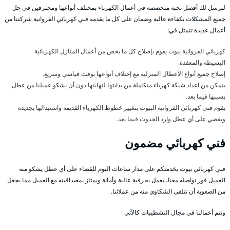
لنرسل لك أفضل نخبة متخصصة في أعمال الكهرباء بمختلف أنواعها ومحترفين في حل
جميع المشكلات بكفاءة عالية وضمان على كل ما يقدمه فني كهربائي الفروانية شركتنا من
أعمال عديدة تتمثل في:
كهربائي الفروانية بيوت يقوم بإصلاح كل ما يخص من أعمال المنازل الكهربائية
البسيطة والمعقدة.
إصلاح جميع أنواع الأعطال المنزلية مع إختلاف أنواعها بوقت قياسي وسريع.
يتمكن من اعداد شبكة كهرباء متكاملة من بدايتها لنهايتها دون أن يشكو عميلنا من عطل
بسببها فيما بعد.
يقوم فني كهربائي الفروانية البيوت بتغيير خطوط الكهرباء القديمة واستبدالها بجديدة
ويقضي على أي عطل وارد الحدوث فيما بعد.
فني كهربائي مضمون
فني كهربائي بيوت بخدمتكم على مدار ساعات اليوم للقضاء على أي عطل يشكو منه
العميل فور تواصله معنا، يعمل بحرفية عالية وأمانة ويمتاز بمصداقيته مع العميل مما يجعل
من الصعوبة أن نتلقى الشكاوي منه من عملائنا.
وتتم أعمالنا في مجال التشطيبات كالآتي :