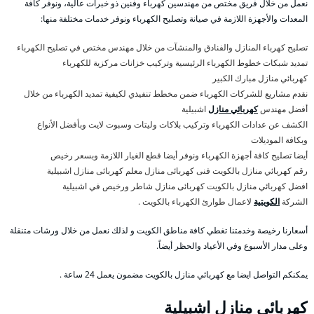
نعمل من خلال فريق مختص من مهندسين كهرباء وفنين ذو خبرات عالية، ونوفر كافة
المعدات والأجهزة اللازمة في صيانة وتصليح الكهرباء ونوفر خدمات مختلفة منها:
تصليح كهرباء المنازل والفنادق والمنشآت من خلال مهندس مختص في تصليح الكهرباء
تمديد شبكات خطوط الكهرباء الرئيسية وتركيب خزانات مركزية للكهرباء
كهربائي منازل مبارك الكبير
نقدم مشاريع للشركات الكهرباء ضمن مخطط تنفيذي لكيفية تمديد الكهرباء من خلال
أفضل مهندس
كهربائي منازل
اشبيلية
الكشف عن عدادات الكهرباء وتركيب بلاكات وليتات وسبوت لايت وبأفضل الأنواع
وبكافة الموديلات
أيضا تصليح كافة أجهزة الكهرباء ونوفر أيضا قطع الغيار اللازمة وبسعر رخيص
رقم كهربائي منازل بالكويت فنى كهربائى منازل معلم كهربائى منازل اشبيلية
افضل كهربائي منازل بالكويت كهربائى منازل شاطر ورخيص في اشبيلية
الشركة
الكويتية
لاعمال طوارئ الكهرباء بالكويت .
أسعارنا رخيصة وخدمتنا تغطي كافة مناطق الكويت و لذلك نعمل من خلال ورشات متنقلة
وعلى مدار الأسبوع وفي الأعياد والحظر أيضاً.
يمكنكم التواصل ايضا مع كهربائي منازل بالكويت مضمون يعمل 24 ساعة .
كهربائي منازل اشبيلية