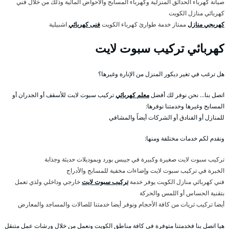
صيانة كهرباء الحدائق المنزلية وكهرباء المسابح والاحواض المائية وذلك من خلال فني
كهربائي منازل الكويت
كهربجي منازل
ممتاز خدمة طوارئ كهرباء الكويت
فنى كهربائي
اشبيلية
كهربائي تركيب سبوت لايت
هل ترغب في تغير ديكور المنزل من الإنارة وغيرها؟
اتصل بنا… نحن نوفر لك أفضل
معلم كهربائي
تركيب سبوت لايت للأسقف أو الجدران أو
المسابح وغيرها وخدمتنا نوفرها:
للمنازل أو الفنادق أو الشركات أيضاً والمشافي
ونقدم لكم خدمات مختلفة ومنها:
تركيب سبوت لايت صغيرة وكبيرة في جيبس بورد وبموديلات حديثة وجذابة
الخبرة في تركيب سبوت لايت وإضاءات مخفية للمسابح والأدراج
فني كهربائي منازل الكويت يوفر خدمة
تركيب سبوت لايت
خارجي وداخلي ولذي تعمل
بتقنية الحساس أو اللمس والحركة
أيضا تركيب ثريات من كافة الأحجام ونوفر أيضا خدمتنا للصالات والمساجد والمعارض
هيا اتصل بنا فخدمتنا متوفرة في كافة مناطق الكويت ونعمل من خلال ورشات عمل متنقل