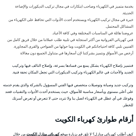
بخدمة متميز في الكهرباء وصاحب ابتكارات في مجال تركيب الديكورات والإضاءة
الحديثة.
خبرة في مجال تركيب الكهرباء ويستخدم أحدث الأدوات التي تحافظ على الكهرباء من
المشاكل المحتمل.
عروضنا هائلة في المناسبات المختلفة وفي كافة الأعياد.
فني كهربائي الفروانية من أكثر استجابة في تلبية طلب عملائنا من خلال فريق كامل من
الفنيين نلبي كافة احتياجاتكم في الكويت وما حولها من الضواحي والقرى المجاورة.
أرخص من الأسواق ونتميز بشركتنا لإن أسعارها في متناول الجميع دون مغالاة
فنتميز بإصلاح الكهرباء بشكل يمنع من فسادها بسرعة، وإصلاح التالف فيها وتركيب
الجديد والأحداث في عالم الكهرباء وتركيب الديكورات التي تجعل المكان تحفة فنية.
وتركيب جديد وصيانة وتوصيلات متخصص فيها الفني المسؤول بالشركة والذي يقدم خدمته
على أعلى مستوى وبأسعار مناسبة للأسواق، حيث يستخدم أحدث الأدوات والتقنيات فعند
وقوعك في أي عطل في الكهرباء اتصل بنا ولا تتردد حتى لا تتعرض أو تعرض أسرتك
للخطر.
أرقام طوارئ كهرباء الكويت
كيف أطلب كهربائي منازل؟ لا تلق قم بزيارة موقع
كهربائي منازل الكويت
من خلال