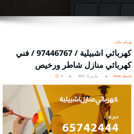
كهربائي منازل
كهربائي اشبيلية / 97446767 / فني
كهربائي منازل شاطر ورخيص
بواسطة rwan
مارس 5, 2021
0