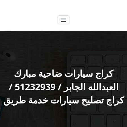
لتجاوز
الكويتية
خدمات وظائف بالكويت
لى
لمحتوى
كراج سيارات ضاحية مبارك
العبدالله الجابر / 51232939‬ /
كراج تصليح سيارات خدمة طريق