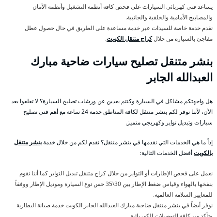
يساعد فني كهربائي السيارات على فحص كافة أنظمة التشغيل وأنظمة الأمان
والمصابيح الأمامية والخلفية والجانبية.
نقدم خدمة خاصة للسيدات عبر خدمة مساعدة على الطريق في حال حصول عطل
مفاجئ بالسيارة من خلال
كراج متنقل الكويت
.
بنشر متنقل تصليح سيارات ضاحية مبارك
العبدالله الجابر
هل واجهتكم مشاكل في السيارة وكنتم بعدين عن ورشات تصليح السيارة؟ لا تقلقوا بعد
الآن، لأننا نوفر لكم بنشر متنقل لكافة المناطق خدمة 24 ساعة مع أهم فني تصليح
سيارات وتبديل تواير وكهربجي متميز.
إذاً ما هي الخدمات التي نقدمها في بنشر متنقل؟ نقدم لكم من خلال خدمة
بنشر متنقل
بالكويت
أفضل الخدمات التالية:
نعمل على فحص الإطارات أو التواير من خلال كراج متنقل تبديل التواير كما أننا نقوم
بنفخها بالهواء وقياس ضغط الإطار بين 30\35 حس نوع السيارة وموديل الإطار ووفقاً
للمعايير السلامة العالمية.
نوفر أيضاً في بنشر متنقل ضاحية مبارك العبدالله الجابر الكويت خدمة صيانة البطارية
وتأكد من كافة التوصيلات الكهربائية.