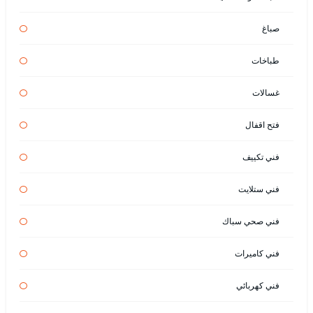
صباغ
طباخات
غسالات
فتح اقفال
فني تكييف
فني ستلايت
فني صحي سباك
فني كاميرات
فني كهربائي