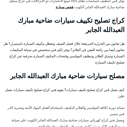
نوفر فني لتنظيف حساسات نظام ABS لمنع الانحدارات أو الانزلاقات في كراج متنقل
ضاحية مبارك العبدالله الجابر الكويت
فحص سيارة
.
كراج تصليح تكييف سيارات ضاحية مبارك
العبدالله الجابر
هل تعانون من الحرارة المرتفعة خلال فصل الصيف وتعطل مكييف السيارة باستمرار؟ هل
تعانون أيضا من رائحة العفن في الفلاتر؟ نوفر لكم فني متخصص في صيانة المكيفات
السيارة وتبديل الفلاتر وتنظيف المواسير وفتحتات المكيف السيارة بحرفية عبر كراج
تصليح تكييف السيارة.
مصلح سيارات ضاحية مبارك العبدالله الجابر
كيف يعمل فني كراج تصليح تكييف سيارات؟ يقوم فني كراج تصليح تكييف سيارات بعمل
على:
صيانة دورية لكافة المواسير والفلاتر التكييف باستخدام أفضل المواد الأمنة وبخبرة كادر
فني متميز.
ويعمل فني كراج كهربائي سيارات ضاحية مبارك العبدالله الجابر الكويت على صيانة
مزود الوقود “الكربوريتر” الذي يعتمد على التقطير بواسطة الحقن.