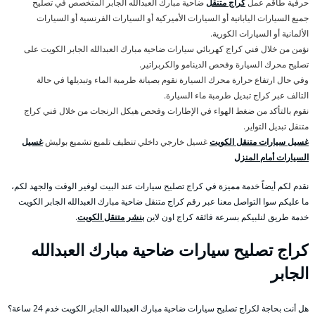
حرفية طاقم عمل
كراج متنقل
ضاحية مبارك العبدالله الجابر المتخصص في تصليح
جميع السيارات اليابانية أو السيارات الأميركية أو السيارات الفرنسية أو السيارات
الألمانية أو السيارات الكورية.
نؤمن من خلال فني كراج كهربائي سيارات ضاحية مبارك العبدالله الجابر الكويت على
تصليح محرك السيارة وفحص الدينامو والكربراتير.
وفي حال ارتفاع حرارة محرك السيارة نقوم بصيانة طرمبة الماء وتبديلها في حالة
التالف عبر كراج تبديل طرمبة ماء السيارة.
نقوم بالتأكد من ضغط الهواء في الإطارات وفحص هيكل الرنجات من خلال فني كراج
متنقل تبديل التواير.
غسيل سيارات متنقل الكويت
غسيل خارجي داخلي تنظيف تلميع تشميع بوليش
غسيل
السيارات أمام المنزل
نقدم لكم أيضاً خدمة مميزة في كراج تصليح سيارات عند البيت لوفير الوقت والجهد لكم،
ما عليكم سوا التواصل معنا عبر رقم كراج متنقل ضاحية مبارك العبدالله الجابر الكويت
خدمة طريق لنلبيكم بسرعة فائقة كراج اون لاين
بنشر متنقل الكويت
.
كراج تصليح سيارات ضاحية مبارك العبدالله
الجابر
هل أنت بحاجة لكراج تصليح سيارات ضاحية مبارك العبدالله الجابر الكويت خدم 24 ساعة؟