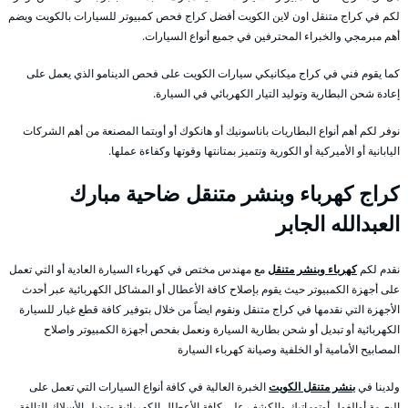
لكم في كراج متنقل اون لاين الكويت أفضل كراج فحص كمبيوتر للسيارات بالكويت ويضم
أهم مبرمجي والخبراء المحترفين في جميع أنواع السيارات.
كما يقوم فني في كراج ميكانيكي سيارات الكويت على فحص الدينامو الذي يعمل على
إعادة شحن البطارية وتوليد التيار الكهربائي في السيارة.
نوفر لكم أهم أنواع البطاريات باناسونيك أو هانكوك أو أوبتما المصنعة من أهم الشركات
اليابانية أو الأميركية أو الكورية وتتميز بمتانتها وقوتها وكفاءة عملها.
كراج كهرباء وبنشر متنقل ضاحية مبارك
العبدالله الجابر
نقدم لكم
كهرباء وبنشر متنقل
مع مهندس مختص في كهرباء السيارة العادية أو التي تعمل
على أجهزة الكمبيوتر حيث يقوم بإصلاح كافة الأعطال أو المشاكل الكهربائية عبر أحدث
الأجهزة التي نقدمها في كراج متنقل ونقوم ايضاً من خلال بتوفير كافة قطع غيار للسيارة
الكهربائية أو تبديل أو شحن بطارية السيارة ونعمل بفحص أجهزة الكمبيوتر واصلاح
المصابيح الأمامية أو الخلفية وصيانة كهرباء السيارة
ولدينا في
بنشر متنقل الكويت
الخبرة العالية في كافة أنواع السيارات التي تعمل على
البصمة أوالفول أوتوماتيك والكشف على كافة الأعطال الكهربائية وتبديل الأسلاك التالفة