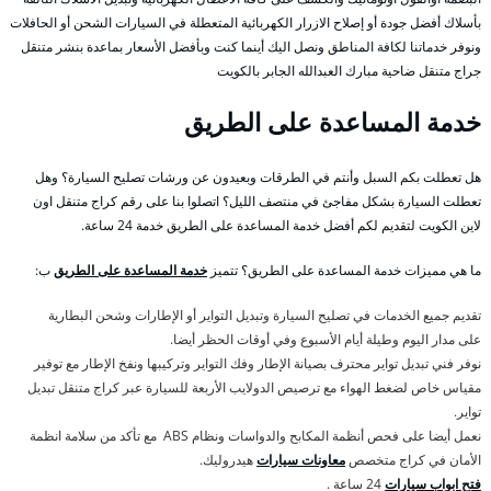
بأسلاك أفضل جودة أو إصلاح الازرار الكهربائية المتعطلة في السيارات الشحن أو الحافلات
ونوفر خدماتنا لكافة المناطق ونصل اليك أينما كنت وبأفضل الأسعار بماعدة بنشر متنقل
جراج متنقل ضاحية مبارك العبدالله الجابر بالكويت
خدمة المساعدة على الطريق
هل تعطلت بكم السبل وأنتم في الطرقات وبعيدون عن ورشات تصليح السيارة؟ وهل
تعطلت السيارة بشكل مفاجئ في منتصف الليل؟ اتصلوا بنا على رقم كراج متنقل اون
لاين الكويت لتقديم لكم أفضل خدمة المساعدة على الطريق خدمة 24 ساعة.
ما هي مميزات خدمة المساعدة على الطريق؟ تتميز
خدمة المساعدة على الطريق
ب:
تقديم جميع الخدمات في تصليح السيارة وتبديل التواير أو الإطارات وشحن البطارية
على مدار اليوم وطيلة أيام الأسبوع وفي أوقات الحظر أيضا.
نوفر فني تبديل تواير محترف بصيانة الإطار وفك التواير وتركيبها ونفخ الإطار مع توفير
مقياس خاص لضغط الهواء مع ترصيص الدولايب الأربعة للسيارة عبر كراج متنقل تبديل
تواير.
نعمل أيضا على فحص أنظمة المكابح والدواسات ونظام ABS مع تأكد من سلامة انظمة
الأمان في كراج متخصص
معاونات سيارات
هيدروليك.
فتح ابواب سيارات
24 ساعة .