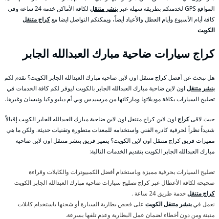
المواقع GPS لخدمتكم بطريقة سهلة عبر
بنشر متنقل
لكافة الأماكن خدمة 24 ساعة وفي
كافة أيام الأسبوع وأيام العطل والأعياد أيضاً، ويمكنكم التواصل ايضا مع
كراج متنقل
الكويت
كراج سيارات ضاحية مبارك العبدالله الجابر
هل تبحث عن أفضل كراج متنقل اون لاين ضاحية مبارك العبدالله الجابر الكويت؟ نقدم لكم
بنشر متنقل
اون لاين ضاحية مبارك العبدالله الجابر بالكويت ليوفر لكم كافة الخدمات في
تصليح السيارات بكافة موديلاتها وماركاتها من مرسيدس وبي أم دبليو وكيا ونيسان وغيرها.
حيث لاقى
كراج
اون لاين كراج متنقل اون لاين ضاحية مبارك العبدالله الجابر الكويت إقبالاً
شديداً نظراً لحرفية كادره الفني واستخدامه للمعدات متطورة وتقنيات حديثة. ولكن ما هي
مميزات فريق كراج متنقل اون لاين الكويت؟ يتميز فريق بنشر متنقل اون لاين ضاحية
مبارك العبدالله الجابر الكويت بتقديم الخدمات التالية:
تصليح السيارات بحرفية مميزة وباستخدام أفضل الكمبيوترات والكابلات وقراءة
صحيحة لكافة الأعطال عبر كراج تصليح سيارات ضاحية مبارك العبدالله الجابر الكويت
كراج متنقل
خدمة طريق 24 ساعة .
نعمل في
بنشر متنقل الكويت
على فحص بطارية السيارة أو شحنها باستخدام كابلات
متينة ومن دون أخطاء لضمان عمل البطارية وعدم تلفها بسرعة.