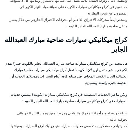
وأنظمة الأمان ولوحة القيادة لذلك نعمل على صيانتها باستمرار وتبديلها كل 3 سنوات.
كما نقوم في كراج ميكانيكي سيارات الكويت على صيانة مولد التيار الكهربائي
المسؤول عن شحن البطارية.
ونفحص ايضاً محركات الاحتراق الداخلي أو محرقات الاحتراق الخارجي من خلال بنشر
متنقل ضاحية مبارك العبدالله الجابر الكويت.
كراج ميكانيكي سيارات ضاحية مبارك العبدالله
الجابر
هل تبحث عن كراج ميكانيكي سيارات ضاحية مبارك العبدالله الجابر بالكويت خبير؟ نقدم
لكم في بنشر متنقل اون لان الكويت أفضل كراج ميكانيكي سيارات ضاحية مبارك
العبدالله الجابر الكويت المخاص في صيانة كافة أنواع السيارات وموديلاتها الحديثة أو
القديمة بخبرة واسعة ومتميزة.
ولكن ما هي الخدمات المتضمنة في كراج ميكانيكي سيارات الكويت؟ تتضمن خدمات
السيارات في كراج ميكانيكي سيارات ضاحية مبارك العبدالله الجابر الكويت:
صيانة دورية لجميع أجزاء المحرك والبواجي ومزود الوقود ومولد التيار الكهربائي
بحرفية عالية.
كما يتوافر خدمة كراج متخصص معاونات سيارات هيدروليك لرفع السيارات وصيانتها