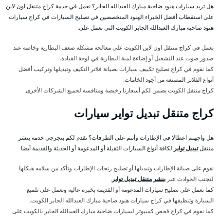
هل تريد سيارات هنود ضاحية مبارك العبدالله الجابر؟ نعمل في خدمة كراج متنقل اون لاين
على استقطاب أفضل الخبراء الهنود المتخصصين في تصليح السيارات في كراج سيارات
هنود ضاحية مبارك العبدالله الجابر الكويت التي تعمل على:
نعمل في كراج متنقل اون لاين الكويت على معالجة مشكلة ضعف البطارية وخاصة عند
صدور صوت عند التشغيل أو إضاءة لمبة البطارية في لوحة القيادة.
كما نقوم في كراج تصليح تكييف سيارات بصيانة فلاتر التكيف وتبديلها وتركيب أفضل
أنواع الفلاتر المصنعة من أجود الخامات.
كراج متنقل الكويت يضمن لكم أسعارنا رخيصة ومنافسة لجميع الشركات الأخرى.
كراج متنقل تبديل تواير سيارات
هل واجهتم اعطالا في الإطارات وأنتم على الطرقات؟ نقدم لكم بنجرجي خدمة بنشر
متنقل
تبديل تواير
لكافة أنواع السيارات الثقيلة أو المدعومة أو الحديثة والقديمة أيضا
نقوم على صيانة الإطارات وتبديلها أو تصليح رنجات الإطارات وتأكد من سلامه هيكلها
لتجنب الحوادث عبر
بنشر متنقل تبديل تواير
.
كما نعمل على تصليح سيارات المدعومة أو القديمة بخبرة عالية ونعمل على تلميع
السيارة وتنظيفها في كراج سيارات هنود ضاحية مبارك العبدالله الجابر الكويت.
كما نقوم في كراج فحص كمبيوتر لسيارات ضاحية مبارك العبدالله الجابر بالكويت على