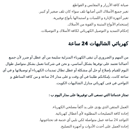
صيانة كافة الأزرار و المقابس و القواطع.
تغير جميع الأسلاك التي أصابها تلف سواء كان تلف صغير أو كبير.
تغير أجهزة الإنارة و اللمبات و استبدالها بأنواع توفيرية.
إستخدام الأنواع المتينة و القوية من الأسلاك.
إحكام التمديد و التوصيل الكهربائي لكافة الأسلاك و التوصيلات.
كهربائي الشاليهات 24 ساعة
من المهم و الضروري أن تبقى الكهرباء المنزلية سليمة من أي عطل أو ضرر لأن جميع
أعمالنا تعتمد على توفرها بشكل أساسي، و نحن في شركتنا نعمل بشكل متواصل طوال
اليوم للقيام بإصلاح أو حل أي مشكلة أو عطل تطال تمديدات الكهرباء أو توصيلاتها و في أي
ساعة كانت، بإمكانكم طلبنا في أي وقت و على مدار 24 ساعة و من كافة المناطق و
النواحي في فنى كهربائي منازل الشاليهات الكويت.
تمتاز خدماتنا التي نسعى الى توفيرها على مدار اليوم ب :
العمل المتقن الذي يؤدى على يد أكفأ مصلحي الكهرباء.
إجادة كافة التصليحات المطلوبة لأي أعطال كهربائية.
التواجد 24 ساعة عمل متواصلة لكي نلبي أي خدمة قد تحتاجونها.
إجادة العمل على أحدث الأدوات و أجهزة التصليح.