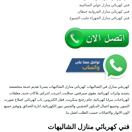
فني كهربائي منازل حولي السالمية
فني كهربائي منازل الفروانية خيطان
فني كهربائي منازل الجهراء جليب الشيوخ
كهربجي منازل في الشاليهات كهربائي منازل الشاليهات يسرنا تقديم خدمة متخصصة
بتمديد وايرات كهربائية, مقوي سيرفس, ستلايت, انترنت, انتركم, بلاكات جديد, معلقات
كهرباءيات, مرايا كهربائية, جام زجتج سكريت, قفل الكتروني, باب كهربائي, اصلاح شورت
السور, وجميع اعمال الديكور الخشبي والجبس نبور الكهربائية, انارة الحدائق وتوفير جميع
الون الانوار والاضائات حسب الطلب اتصل بنا.
فني كهربائي منازل الشاليهات