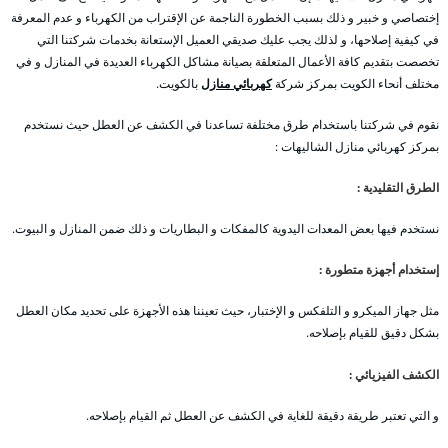
إختصاصي و خبير و ذلك بسبب الخطورة الناجمة عن الإقتراب من الكهرباء و عدم المعرفة
في كيفية إصلاحها، و لذلك يجب عليك صديقي العميل الإستعانة بخدمات شركتنا التي
تخصصت بتقديم كافة الأعمال المتعلقة بصيانة مشاكل الكهرباء العديدة في المنازل و في
مختلف أنحاء الكويت بمركز شركة
كهربائي منازل
بالكويت.
نقوم في شركتنا باستخدام طرق مختلفة تساعدنا في الكشف عن العطل حيث نستخدم
بمركز كهربائي منازل الشاليهات :
الطرق التقليدية :
نستخدم فيها بعض المعدات اليدوية كالمفكات و البطاريات و ذلك ضمن المنازل و البيوت.
إستخدام أجهزة متطورة :
مثل جهاز الميكرو و التلفكس و الإختبار، حيث تعيننا هذه الأجهزة على تحديد مكان العطل
بشكل دقيق للقيام بإصلاحه.
الكشف الفيزيائي :
و التي تعتبر طريقة دقيقة للغاية في الكشف عن العطل ثم القيام بإصلاحه.