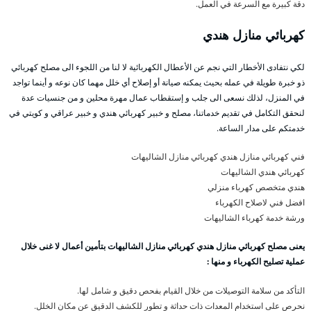
دقة كبيرة مع السرعة في العمل.
كهربائي منازل هندي
لكي نتفادى الأخطار التي نجم عن الأعطال الكهربائية لا لنا من اللجوء الى مصلح كهربائي
ذو خبرة طويلة في عمله بحيث يمكنه صيانة أو إصلاح أي خلل مهما كان نوعه و أينما تواجد
في المنزل، لذلك نسعى الى جلب و إستقطاب عمال مهرة محلين و من جنسيات عدة
لنحقق التكامل في تقديم خدماتنا، مصلح و خبير كهربائي هندي و خبير عراقي و كويتي في
خدمتكم على مدار الساعة.
فني كهربائي منازل هندي كهربائي منازل الشاليهات
كهربائي هندي الشاليهات
هندي متخصص كهرباء منزلي
افضل فني لاصلاح الكهرباء
ورشة خدمة كهرباء الشاليهات
يعنى مصلح كهربائي منازل هندي كهربائي منازل الشاليهات بتأمين أعمال لا غنى خلال
عملية تصليح الكهرباء و منها :
التأكد من سلامة التوصيلات من خلال القيام بفحص دقيق و شامل لها.
نحرص على استخدام المعدات ذات حداثة و تطور للكشف الدقيق عن مكان الخلل.