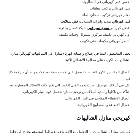
احسن فني كهربائي في الشاليهات
فني كهربائي تركيب معلقات
معلم كهربائي تركيب سخان الماء
فنى كهربائي
تمديد وايرات الستلايت
فني ستلايت
أفضل كهربائي
مقوي سيرفس
شبكة اتصال وانترنت
أول كهربائي تكييف مركزي سنترال وحدات تكييف
أشطر كهربائي مكيفات فني تكييف .
يعمل المختصون لدينا في إصلاح و صيانة كهرباء منازل في الشاليهات كهربائي منازل
الشاليهات الكويت على معالجة الأعطال الآتية :
أعطال المقابس الكهربائية : حيث يعمل على فحصه بدقة بعد فكه و ربط أي جزء مفكك
فيه.
تلف في أسلاك التوصيل : حيث يعمد الفني الخبير الى تغير كافة الأسلاك المعطوبة بعد
التأكد من تآكلها و تمديد أسلاك من نوعية ممتازة تتحمل قوة التيار الكهربائي.
اعطال الإنقطاع المفاجئ في التيار الكهربائي.
أعطال الإضاءة و المصابيح الكهربائية.
كهربجي منازل الشاليهات
كهربائي منازل الشاليهات إن التعامل مع الكهرباء و أعطالها المتنوعة يحتاج الى عامل