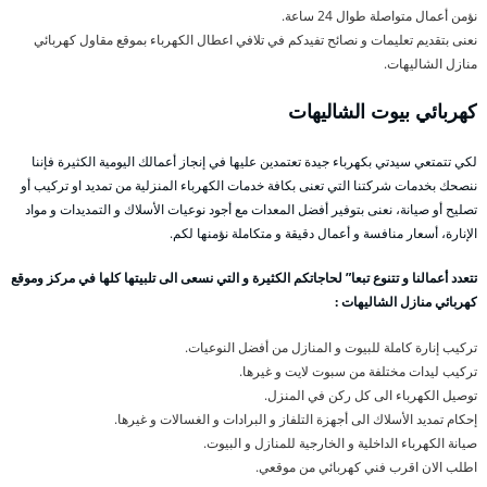
نؤمن أعمال متواصلة طوال 24 ساعة.
نعنى بتقديم تعليمات و نصائح تفيدكم في تلافي اعطال الكهرباء بموقع مقاول كهربائي
منازل الشاليهات.
كهربائي بيوت الشاليهات
لكي تتمتعي سيدتي بكهرباء جيدة تعتمدين عليها في إنجاز أعمالك اليومية الكثيرة فإننا
ننصحك بخدمات شركتنا التي تعنى بكافة خدمات الكهرباء المنزلية من تمديد او تركيب أو
تصليح أو صيانة، نعنى بتوفير أفضل المعدات مع أجود نوعيات الأسلاك و التمديدات و مواد
الإنارة، أسعار منافسة و أعمال دقيقة و متكاملة نؤمنها لكم.
تتعدد أعمالنا و تتنوع تبعا” لحاجاتكم الكثيرة و التي نسعى الى تلبيتها كلها في مركز وموقع
كهربائي منازل الشاليهات :
تركيب إنارة كاملة للبيوت و المنازل من أفضل النوعيات.
تركيب ليدات مختلفة من سبوت لايت و غيرها.
توصيل الكهرباء الى كل ركن في المنزل.
إحكام تمديد الأسلاك الى أجهزة التلفاز و البرادات و الغسالات و غيرها.
صيانة الكهرباء الداخلية و الخارجية للمنازل و البيوت.
اطلب الان اقرب فني كهربائي من موقعي.