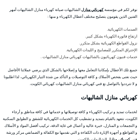
نوفر لكم في مؤسسة
كهربائي منازل
الشاليهات صيانة كهرباء منازل الشاليهات أمهر
الفنين الذين يقومون بتصليح مختلف أعطال الكهرباء و منها :
الصدمات الكهربائية.
ارتفاع فاتورة الكهرباء بشكل كبير.
نزول القواطع الكهربائية بشكل متكرر.
الإحتراق المتكرر للمصابيح و الليدات الكهربائية.
خدمات فنيون كهربائيون بالشاليهات كهربائي منازل الشاليهات .
جميع تلك الأعطال بإمكاننا التعامل معها و إصلاحها بالشكل الذي يرضي عملائنا الأفاضل
حيث نعنى بفحص الأسلاك و كافة التوصيلات و التأكد من شدة التيار الكهربائي، لذا اطلبونا
و لا تترددوا بالتواصل نع فني كهربائي منازل الشاليهات كهربائي الكويت.
كهربائي منازل الشاليهات
لخدمات تمديد و تركيب الكهرباء و كافة توصيلاتها و خدماتها في كافة مناطق و أرجاء
الكويت، نتعهد بالقيام بتمديد و تشطيب كل الخدمات الكهربائية للشقق و الطوابق السكنية
و التجمعات و المنازل، خبرة عالية و أعمال في غاية الدقة، تركيب أفضل المواد و الأسلاك
و القواطع و أجهزة الإنارة ذات الكفاءة و التي نقدمها مع الكفالة و الضمانفي مركز ورشة
فني
كهربائي منازل
الشاليهات بالكويت.