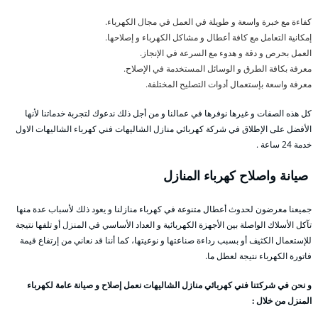
كفاءة مع خبرة واسعة و طويلة في العمل في مجال الكهرباء.
إمكانية التعامل مع كافة أعطال و مشاكل الكهرباء و إصلاحها.
العمل بحرص و دقة و هدوء مع السرعة في الإنجاز.
معرفة بكافة الطرق و الوسائل المستخدمة في الإصلاح.
معرفة واسعة بإستعمال أدوات التصليح المختلفة.
كل هذه الصفات و غيرها نوفرها في عمالنا و من أجل ذلك ندعوك لتجربة خدماتنا لأنها
الأفضل على الإطلاق في شركة كهربائي منازل الشاليهات فني كهرباء الشاليهات الاول
خدمة 24 ساعة .
صيانة واصلاح كهرباء المنازل
جميعنا معرضون لحدوث أعطال متنوعة في كهرباء منازلنا و يعود ذلك لأسباب عدة منها
تآكل الأسلاك الواصلة بين الأجهزة الكهربائية و العداد الأساسي في المنزل أو تلفها نتيجة
للإستعمال الكثيف أو بسبب رداءة صناعتها و نوعيتها، كما أننا قد نعاني من إرتفاع قيمة
فاتورة الكهرباء نتيجة لعطل ما.
و نحن في شركتنا فني كهربائي منازل الشاليهات نعمل إصلاح و صيانة عامة لكهرباء
المنزل من خلال :