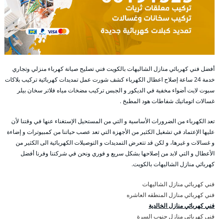
أفضل فني كهربائي منازل الشاليهات بالكويت فني تصليح صيانة كهرباء منزلي وتجاري
خدمة 24 ساعة إصلاح اعطال الكهرباء كشف شورت عمل تمديدات كهربائية تركيب بلاكات
سبوت لايت أضواء مخفية في الديكور و الجبس تركيب مضخات مياه فلاتر سخان بيلر
غسالات اتوماتيك شفاطات هود المطبخ .
تعد الكهرباء من الضرورات الأساسية و التي من المستحيل الإستغناء عنها في وقتنا لأن
عليها الإعتماد في تشغيل الكثير من الأجهزة التي تعد عصب حياتنا من كمبيوترات و إضاءة
و غسالات و غيرها، و لكن قد تتعرض التمديدات و التوصيلات الكهربائية الى الكثير من
الأعطال و التي لابد من إصلاحها بشكل سريع و فوري ونحن في شركتنا وفرنا أفضل
كهربائي منازل الشاليهات بالكويت.
فني كهربائي منازل الشاليهات
فني كهربائي منازل المنطقه العاشره
فني كهربائي منازل الخالدية
فني كهربائي منازل جنوب السرة