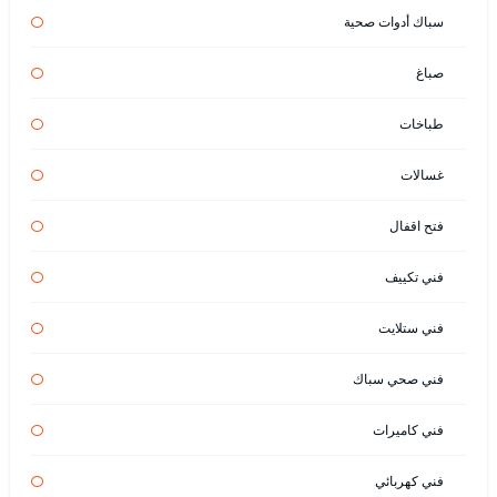
سباك أدوات صحية
صباغ
طباخات
غسالات
فتح اقفال
فني تكييف
فني ستلايت
فني صحي سباك
فني كاميرات
فني كهربائي