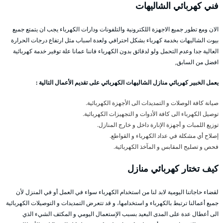
فني كهربائي الشاليهات
الان ومع تطور جميع الاجهزة اللكترونية والتلفونات ودارات الكهرباء يجب ان يتمتع جميع
بيوت الشاليهات بخدمة كهرباء بشكل احترافي ولعدة اسباب مثل ارتفاع درجات الحرارة
العالية جدا وعدم التحمل ولو لدقائق بدون الكهرباء فاننا عمانا علة توفير خدمة كهربائية
افضل من السابق,
يعمل الخبير كهربائي منازل الشاليهات الكهربائي على تقديم الأعمال التالية :
صيانة كافة الوصلات و التمديدات الى الأجهزة الكهربائية.
توصيل الكهرباء الى كافة الأدوات و التجهيزات الكهربائية.
توزيع اللمبات و أجهزة الإنارة داخل و خارج المنازل.
إصلاح أي مشكلة في عداد الكهرباء و القواطع.
فحص و تصليح المقابس و المآخذ الكهربائية.
كيف تختار كهربائي
منازل
لقضاء حاجاتنا اليومية لابد لنا من استخدام الكهرباء سواء في العمل أو في المنزل لأن
جميع أعمالنا ترتبط بالكهرباء و استخدامها، و قد تتعرض التمديدات و التوصيلات الكهربائية
الى أعطال عدة على المدى البعيد بسبب الإستعمال اليومي و المكثف الشيء الذي