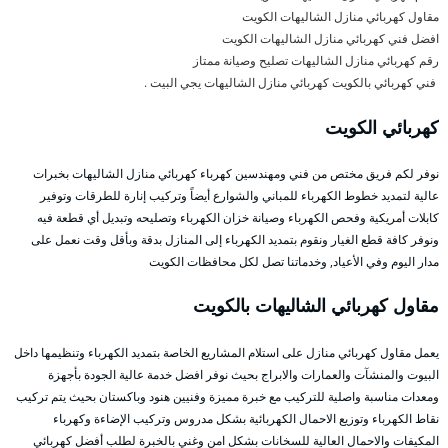
مقاول كهربائي منازل الشاليهات الكويت
افضل فني كهربائي منازل الشاليهات الكويت
رقم كهربائي منازل الشاليهات تصليح وصيانة ممتاز
فني كهربائي بالكويت كهربائي منازل الشاليهات يجي البيت .
كهربائي الكويت
نوفر لكم فريق مختص من فني ومهندسين كهرباء كهربائي منازل الشاليهات بخبرات
عالية لتمديد خطوط الكهرباء للمباني والشوارع أيضاً وتركيب إنارة للطرقات وتوفير
كابلات أمريكية وفحص الكهرباء وصيانة خزان الكهرباء وتصليحه وتبديل أي قطعة فيه
ونوفر كافة قطع الغيار ونقوم بتمديد الكهرباء إلى المنازل بدقة وبأقل وقت نعمل على
مدار اليوم وفي الأعياد, وخدماتنا تصل لكل محافظات الكويت
مقاول كهربائي الشاليهات بالكويت
يعمل مقاول كهربائي منازل على استلام المشاريع الخاصة بتمديد الكهرباء وتنظيمها داخل
البيوت والمنشآت والعمارات والابراج بحيث نوفر افضل خدمة عالية الجودة بأجهزة
ومعدات مناسبة واصلية للتركيب مع خبرة مميزة وفنيين هنود وباكستان بحيث يتم تركيب
نقاط الكهرباء وتوزيع الاحمال الكهربائية بشكل مدروس وتركيب الإضاءة وكهرباء
المكيفات والاحمال العالية للسخانات بشكل امن وغني بالخبرة لطلب أفضل كهربائي