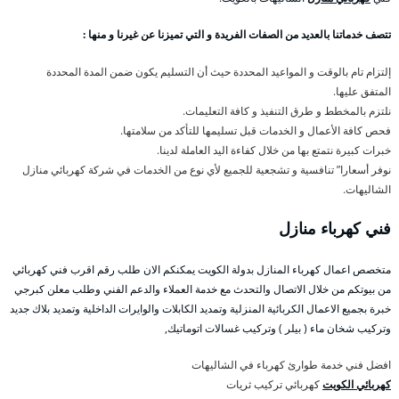
تتصف خدماتنا بالعديد من الصفات الفريدة و التي تميزنا عن غيرنا و منها :
إلتزام تام بالوقت و المواعيد المحددة حيث أن التسليم يكون ضمن المدة المحددة
المتفق عليها.
نلتزم بالمخطط و طرق التنفيذ و كافة التعليمات.
فحص كافة الأعمال و الخدمات قبل تسليمها للتأكد من سلامتها.
خبرات كبيرة نتمتع بها من خلال كفاءة اليد العاملة لدينا.
نوفر أسعارا” تنافسية و تشجعية للجميع لأي نوع من الخدمات في شركة كهربائي منازل
الشاليهات.
فني كهرباء منازل
متخصص اعمال كهرباء المنازل بدولة الكويت يمكنكم الان طلب رقم اقرب فني كهربائي
من بيوتكم من خلال الاتصال والتحدث مع خدمة العملاء والدعم الفني وطلب معلن كبرجي
خبرة بجميع الاعمال الكربائية المنزلية وتمديد الكابلات والوايرات الداخلية وتمديد بلاك جديد
وتركيب شخان ماء ( بيلر ) وتركيب غسالات اتوماتيك,
افضل فني خدمة طوارئ كهرباء في الشاليهات
كهربائي الكويت
كهربائي تركيب ثريات