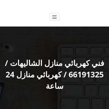
لتجاوز
الكويتية
خدمات وظائف بالكويت
لى
لمحتوى
فني كهربائي منازل الشاليهات /
66191325 / كهربائي منازل 24
ساعة