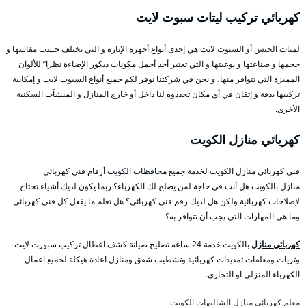
كهربائي تركيب ليتات سبوت لايت
لمبات الجبس أو السبوت لايت هي إحدى أنواع أجهزة الإنارة و التي تختلف حسب مقاسها و
حجمها و صناعتها و نوعيتها و التي تعتبر أحد أجمل مكونات ديكور الإضاءة نظرا” للألوان
المميزة التي تتوافر منها، و نحن في شركتنا نوفر لكم جميع أنواع السبوت لايت و إمكانية
تركيبها بدقة و إتقان في أي مكان تحددوه لنا داخل أو خارج المنازل و المنشآت السكنية
الأخرى.
كهربائي منازل الكويت
فني كهربائي منازل الكويت لخدمة جميع محافظات الكويت أرقام فني كهربائي
منازل بالكويت هل أنت في حاجة لمن يصلح لك الكهرباء؟ ربما يكون لديك أشياء تحتاج
لإصلاحات كهربائية ولكن هل لديك رقم فني كهربائي؟ هل تعلم ما يفعل كل فني كهربائي
وما هي المهارات التي يجب أن تتوافر به؟
كهربائي منازل
بالكويت خدمة 24 ساعه تصليح صيانة كشف اعطال تركيب سبورت لايت
وثريات ومعلقات تمديدات كهربائية وتشطيب شقق ومنازل اعادة هيكلة لجميع اعمال
الكهرباء المنزلي او التجاري.
معلم كهربائي منازل الشاليهات الكويت