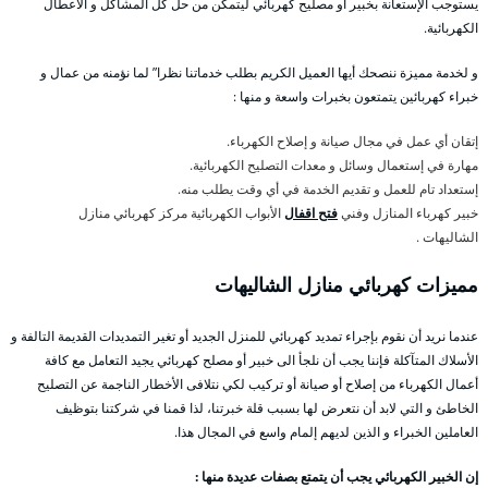
يستوجب الإستعانة بخبير أو مصليح كهربائي ليتمكن من حل كل المشاكل و الأعطال
الكهربائية.
و لخدمة مميزة ننصحك أيها العميل الكريم بطلب خدماتنا نظرا” لما نؤمنه من عمال و
خبراء كهربائين يتمتعون بخبرات واسعة و منها :
إتقان أي عمل في مجال صيانة و إصلاح الكهرباء.
مهارة في إستعمال وسائل و معدات التصليح الكهربائية.
إستعداد تام للعمل و تقديم الخدمة في أي وقت يطلب منه.
خبير كهرباء المنازل وفني
فتح اقفال
الأبواب الكهربائية مركز كهربائي منازل
الشاليهات .
مميزات كهربائي منازل الشاليهات
عندما نريد أن نقوم بإجراء تمديد كهربائي للمنزل الجديد أو تغير التمديدات القديمة التالفة و
الأسلاك المتآكلة فإننا يجب أن نلجأ الى خبير أو مصلح كهربائي يجيد التعامل مع كافة
أعمال الكهرباء من إصلاح أو صيانة أو تركيب لكي نتلافى الأخطار الناجمة عن التصليح
الخاطئ و التي لابد أن نتعرض لها بسبب قلة خبرتنا، لذا قمنا في شركتنا بتوظيف
العاملين الخبراء و الذين لديهم إلمام واسع في المجال هذا.
إن الخبير الكهربائي يجب أن يتمتع بصفات عديدة منها :