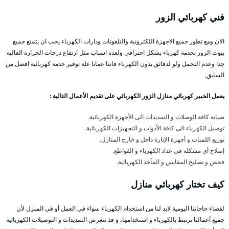
فني كهربائي الزور
الان ومع تطور جميع الاجهزة اللكترونية والتلفونات ودارات الكهرباء يجب ان يتمتع جميع
بيوت الزور بخدمة كهرباء بشكل احترافي ولعدة اسباب مثل ارتفاع درجات الحرارة العالية
جدا وعدم التحمل ولو لدقائق بدون الكهرباء فاننا عمانا علة توفير خدمة كهربائية افضل من
السابق,
يعمل الخبير كهربائي منازل الزور الكهربائي على تقديم الأعمال التالية :
صيانة كافة الوصلات و التمديدات الى الأجهزة الكهربائية.
توصيل الكهرباء الى كافة الأدوات و التجهيزات الكهربائية.
توزيع اللمبات و أجهزة الإنارة داخل و خارج المنازل.
إصلاح أي مشكلة في عداد الكهرباء و القواطع.
فحص و تصليح المقابس و المآخذ الكهربائية.
كيف تختار كهربائي
منازل
لقضاء حاجاتنا اليومية لابد لنا من استخدام الكهرباء سواء في العمل أو في المنزل لأن
جميع أعمالنا ترتبط بالكهرباء و استخدامها، و قد تتعرض التمديدات و التوصيلات الكهربائية