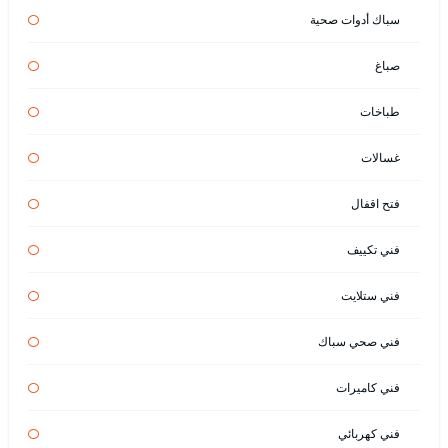
سباك أدوات صحية
صباغ
طباخات
غسالات
فتح اقفال
فني تكييف
فني ستلايت
فني صحي سباك
فني كاميرات
فني كهربائي