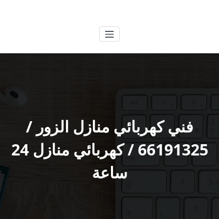
لتجاوز
الكويتية
خدمات وظائف بالكويت
لى
لمحتوى
فني كهربائي منازل الزور /
66191325 / كهربائي منازل 24
ساعة