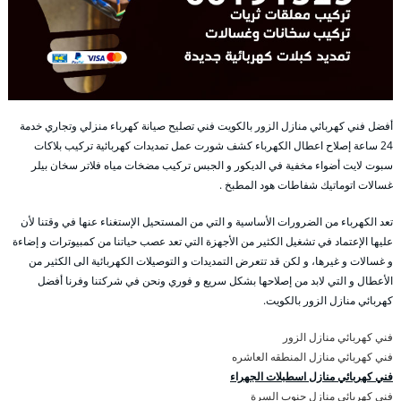
أفضل فني كهربائي منازل الزور بالكويت فني تصليح صيانة كهرباء منزلي وتجاري خدمة
24 ساعة إصلاح اعطال الكهرباء كشف شورت عمل تمديدات كهربائية تركيب بلاكات
سبوت لايت أضواء مخفية في الديكور و الجبس تركيب مضخات مياه فلاتر سخان بيلر
غسالات اتوماتيك شفاطات هود المطبخ .
تعد الكهرباء من الضرورات الأساسية و التي من المستحيل الإستغناء عنها في وقتنا لأن
عليها الإعتماد في تشغيل الكثير من الأجهزة التي تعد عصب حياتنا من كمبيوترات و إضاءة
و غسالات و غيرها، و لكن قد تتعرض التمديدات و التوصيلات الكهربائية الى الكثير من
الأعطال و التي لابد من إصلاحها بشكل سريع و فوري ونحن في شركتنا وفرنا أفضل
كهربائي منازل الزور بالكويت.
فني كهربائي منازل الزور
فني كهربائي منازل المنطقه العاشره
فني كهربائي منازل اسطبلات الجهراء
فني كهربائي منازل جنوب السرة