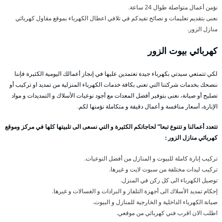
نؤمن أعمال متواصلة طوال 24 ساعة.
نعنى بتقديم تعليمات و نصائح تفيدكم في تلافي اعطال الكهرباء بموقع مقاول كهربائي
منازل الزور.
كهربائي بيوت الزور
لكي تتمتعي سيدتي بكهرباء جيدة تعتمدين عليها في إنجاز أعمالك اليومية الكثيرة فإننا
ننصحك بخدمات شركتنا التي تعنى بكافة خدمات الكهرباء المنزلية من تمديد او تركيب أو
تصليح أو صيانة، نعنى بتوفير أفضل المعدات مع أجود نوعيات الأسلاك و التمديدات و مواد
الإنارة، أسعار منافسة و أعمال دقيقة و متكاملة نؤمنها لكم.
تتعدد أعمالنا و تتنوع تبعا” لحاجاتكم الكثيرة و التي نسعى الى تلبيتها كلها في مركز وموقع
كهربائي منازل الزور :
تركيب إنارة كاملة للبيوت و المنازل من أفضل النوعيات.
تركيب ليدات مختلفة من سبوت لايت و غيرها.
توصيل الكهرباء الى كل ركن في المنزل.
إحكام تمديد الأسلاك الى أجهزة التلفاز و البرادات و الغسالات و غيرها.
صيانة الكهرباء الداخلية و الخارجية للمنازل و البيوت.
اطلب الان اقرب فني كهربائي من موقعي.