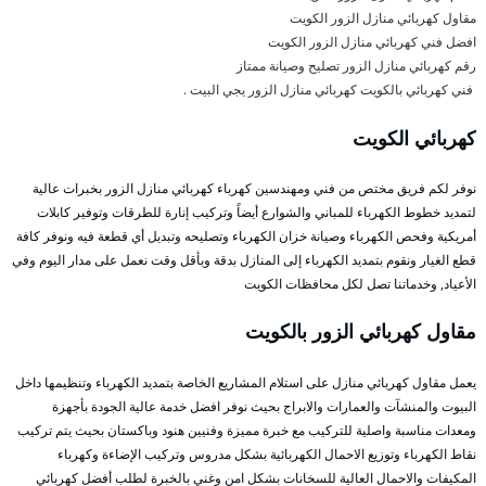
مقاول كهربائي منازل الزور الكويت
افضل فني كهربائي منازل الزور الكويت
رقم كهربائي منازل الزور تصليح وصيانة ممتاز
فني كهربائي بالكويت كهربائي منازل الزور يجي البيت .
كهربائي الكويت
نوفر لكم فريق مختص من فني ومهندسين كهرباء كهربائي منازل الزور بخبرات عالية
لتمديد خطوط الكهرباء للمباني والشوارع أيضاً وتركيب إنارة للطرقات وتوفير كابلات
أمريكية وفحص الكهرباء وصيانة خزان الكهرباء وتصليحه وتبديل أي قطعة فيه ونوفر كافة
قطع الغيار ونقوم بتمديد الكهرباء إلى المنازل بدقة وبأقل وقت نعمل على مدار اليوم وفي
الأعياد, وخدماتنا تصل لكل محافظات الكويت
مقاول كهربائي الزور بالكويت
يعمل مقاول كهربائي منازل على استلام المشاريع الخاصة بتمديد الكهرباء وتنظيمها داخل
البيوت والمنشآت والعمارات والابراج بحيث نوفر افضل خدمة عالية الجودة بأجهزة
ومعدات مناسبة واصلية للتركيب مع خبرة مميزة وفنيين هنود وباكستان بحيث يتم تركيب
نقاط الكهرباء وتوزيع الاحمال الكهربائية بشكل مدروس وتركيب الإضاءة وكهرباء
المكيفات والاحمال العالية للسخانات بشكل امن وغني بالخبرة لطلب أفضل كهربائي