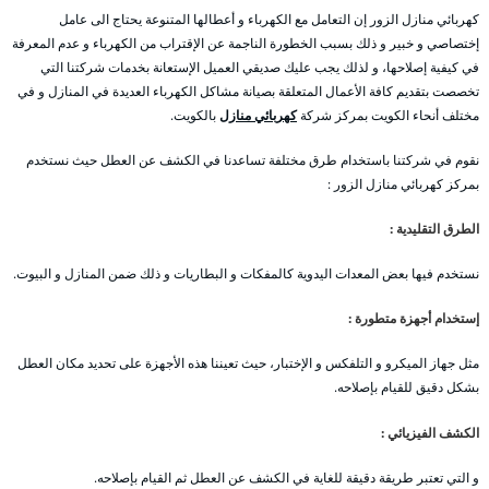
كهربائي منازل الزور إن التعامل مع الكهرباء و أعطالها المتنوعة يحتاج الى عامل
إختصاصي و خبير و ذلك بسبب الخطورة الناجمة عن الإقتراب من الكهرباء و عدم المعرفة
في كيفية إصلاحها، و لذلك يجب عليك صديقي العميل الإستعانة بخدمات شركتنا التي
تخصصت بتقديم كافة الأعمال المتعلقة بصيانة مشاكل الكهرباء العديدة في المنازل و في
مختلف أنحاء الكويت بمركز شركة
كهربائي منازل
بالكويت.
نقوم في شركتنا باستخدام طرق مختلفة تساعدنا في الكشف عن العطل حيث نستخدم
بمركز كهربائي منازل الزور :
الطرق التقليدية :
نستخدم فيها بعض المعدات اليدوية كالمفكات و البطاريات و ذلك ضمن المنازل و البيوت.
إستخدام أجهزة متطورة :
مثل جهاز الميكرو و التلفكس و الإختبار، حيث تعيننا هذه الأجهزة على تحديد مكان العطل
بشكل دقيق للقيام بإصلاحه.
الكشف الفيزيائي :
و التي تعتبر طريقة دقيقة للغاية في الكشف عن العطل ثم القيام بإصلاحه.