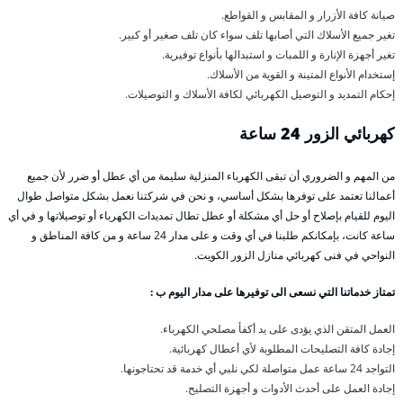
صيانة كافة الأزرار و المقابس و القواطع.
تغير جميع الأسلاك التي أصابها تلف سواء كان تلف صغير أو كبير.
تغير أجهزة الإنارة و اللمبات و استبدالها بأنواع توفيرية.
إستخدام الأنواع المتينة و القوية من الأسلاك.
إحكام التمديد و التوصيل الكهربائي لكافة الأسلاك و التوصيلات.
كهربائي الزور 24 ساعة
من المهم و الضروري أن تبقى الكهرباء المنزلية سليمة من أي عطل أو ضرر لأن جميع
أعمالنا تعتمد على توفرها بشكل أساسي، و نحن في شركتنا نعمل بشكل متواصل طوال
اليوم للقيام بإصلاح أو حل أي مشكلة أو عطل تطال تمديدات الكهرباء أو توصيلاتها و في أي
ساعة كانت، بإمكانكم طلبنا في أي وقت و على مدار 24 ساعة و من كافة المناطق و
النواحي في فنى كهربائي منازل الزور الكويت.
تمتاز خدماتنا التي نسعى الى توفيرها على مدار اليوم ب :
العمل المتقن الذي يؤدى على يد أكفأ مصلحي الكهرباء.
إجادة كافة التصليحات المطلوبة لأي أعطال كهربائية.
التواجد 24 ساعة عمل متواصلة لكي نلبي أي خدمة قد تحتاجونها.
إجادة العمل على أحدث الأدوات و أجهزة التصليح.