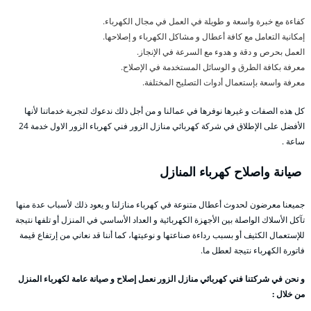
كفاءة مع خبرة واسعة و طويلة في العمل في مجال الكهرباء.
إمكانية التعامل مع كافة أعطال و مشاكل الكهرباء و إصلاحها.
العمل بحرص و دقة و هدوء مع السرعة في الإنجاز.
معرفة بكافة الطرق و الوسائل المستخدمة في الإصلاح.
معرفة واسعة بإستعمال أدوات التصليح المختلفة.
كل هذه الصفات و غيرها نوفرها في عمالنا و من أجل ذلك ندعوك لتجربة خدماتنا لأنها
الأفضل على الإطلاق في شركة كهربائي منازل الزور فني كهرباء الزور الاول خدمة 24
ساعة .
صيانة واصلاح كهرباء المنازل
جميعنا معرضون لحدوث أعطال متنوعة في كهرباء منازلنا و يعود ذلك لأسباب عدة منها
تآكل الأسلاك الواصلة بين الأجهزة الكهربائية و العداد الأساسي في المنزل أو تلفها نتيجة
للإستعمال الكثيف أو بسبب رداءة صناعتها و نوعيتها، كما أننا قد نعاني من إرتفاع قيمة
فاتورة الكهرباء نتيجة لعطل ما.
و نحن في شركتنا فني كهربائي منازل الزور نعمل إصلاح و صيانة عامة لكهرباء المنزل
من خلال :