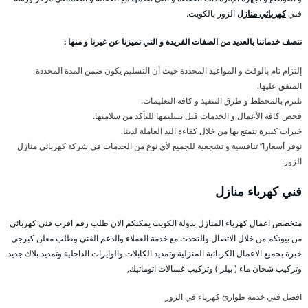
فني
كهربائي منازل
الزور بالكويت.
تتصف خدماتنا بالعديد من الصفات الفريدة و التي تميزنا عن غيرنا و منها :
إلتزام تام بالوقت و المواعيد المحددة حيث أن التسليم يكون ضمن المدة المحددة
المتفق عليها.
نلتزم بالمخطط و طرق التنفيذ و كافة التعليمات.
فحص كافة الأعمال و الخدمات قبل تسليمها للتأكد من سلامتها.
خبرات كبيرة نتمتع بها من خلال كفاءة اليد العاملة لدينا.
نوفر أسعارا” تنافسية و تشجعية للجميع لأي نوع من الخدمات في شركة كهربائي منازل
الزور.
فني كهرباء منازل
متخصص اعمال كهرباء المنازل بدولة الكويت يمكنكم الان طلب رقم اقرب فني كهربائي
من بيوتكم من خلال الاتصال والتحدث مع خدمة العملاء والدعم الفني وطلب معلن كبرجي
خبرة بجميع الاعمال الكربائية المنزلية وتمديد الكابلات والوايرات الداخلية وتمديد بلاك جديد
وتركيب شخان ماء ( بيلر ) وتركيب غسالات اتوماتيك,
افضل فني خدمة طوارئ كهرباء في الزور