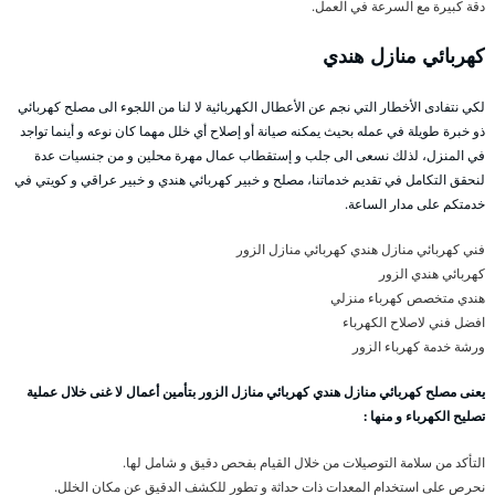
دقة كبيرة مع السرعة في العمل.
كهربائي منازل هندي
لكي نتفادى الأخطار التي نجم عن الأعطال الكهربائية لا لنا من اللجوء الى مصلح كهربائي
ذو خبرة طويلة في عمله بحيث يمكنه صيانة أو إصلاح أي خلل مهما كان نوعه و أينما تواجد
في المنزل، لذلك نسعى الى جلب و إستقطاب عمال مهرة محلين و من جنسيات عدة
لنحقق التكامل في تقديم خدماتنا، مصلح و خبير كهربائي هندي و خبير عراقي و كويتي في
خدمتكم على مدار الساعة.
فني كهربائي منازل هندي كهربائي منازل الزور
كهربائي هندي الزور
هندي متخصص كهرباء منزلي
افضل فني لاصلاح الكهرباء
ورشة خدمة كهرباء الزور
يعنى مصلح كهربائي منازل هندي كهربائي منازل الزور بتأمين أعمال لا غنى خلال عملية
تصليح الكهرباء و منها :
التأكد من سلامة التوصيلات من خلال القيام بفحص دقيق و شامل لها.
نحرص على استخدام المعدات ذات حداثة و تطور للكشف الدقيق عن مكان الخلل.