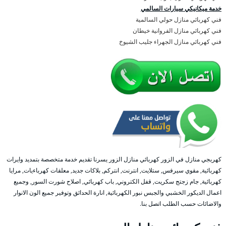
خدمة ميكانيكي سيارات السالمي
فني كهربائي منازل حولي السالمية
فني كهربائي منازل الفروانية خيطان
فني كهربائي منازل الجهراء جليب الشيوخ
كهربجي منازل في الزور كهربائي منازل الزور يسرنا تقديم خدمة متخصصة بتمديد وايرات
كهربائية, مقوي سيرفس, ستلايت, انترنت, انتركم, بلاكات جديد, معلقات كهرباءيات, مرايا
كهربائية, جام زجتج سكريت, قفل الكتروني, باب كهربائي, اصلاح شورت السور, وجميع
اعمال الديكور الخشبي والجبس نبور الكهربائية, انارة الحدائق وتوفير جميع الون الانوار
والاضائات حسب الطلب اتصل بنا.