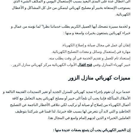
الى أعطال عدة على المدى البعيد بسبب الإستعمال اليومي و المكثف الشيء الذي
يستوجب الإستعانة بخبير أو مصليح كهربائي ليتمكن من حل كل المشاكل و الأعطال
الكهربائية.
و لخدمة مميزة ننصحك أيها العميل الكريم بطلب خدماتنا نظرا” لما نؤمنه من عمال و
خبراء كهربائين يتمتعون بخبرات واسعة و منها :
إتقان أي عمل في مجال صيانة و إصلاح الكهرباء.
مهارة في إستعمال وسائل و معدات التصليح الكهربائية.
إستعداد تام للعمل و تقديم الخدمة في أي وقت يطلب منه.
خبير كهرباء المنازل وفني
فتح اقفال
الأبواب الكهربائية مركز كهربائي منازل الزور .
مميزات كهربائي منازل الزور
عندما نريد أن نقوم بإجراء تمديد كهربائي للمنزل الجديد أو تغير التمديدات القديمة التالفة و
الأسلاك المتآكلة فإننا يجب أن نلجأ الى خبير أو مصلح كهربائي يجيد التعامل مع كافة
أعمال الكهرباء من إصلاح أو صيانة أو تركيب لكي نتلافى الأخطار الناجمة عن التصليح
الخاطئ و التي لابد أن نتعرض لها بسبب قلة خبرتنا، لذا قمنا في شركتنا بتوظيف
العاملين الخبراء و الذين لديهم إلمام واسع في المجال هذا.
إن الخبير الكهربائي يجب أن يتمتع بصفات عديدة منها :