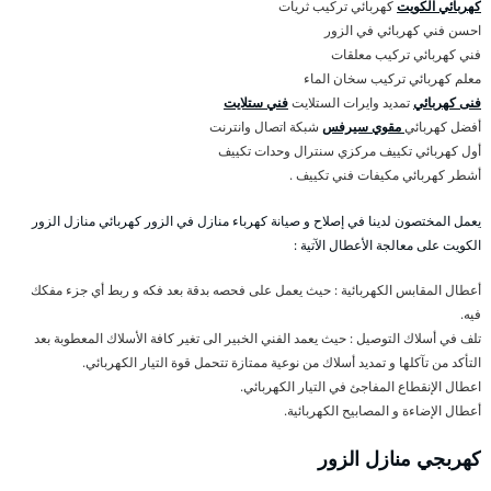
كهربائي الكويت
كهربائي تركيب ثريات
احسن فني كهربائي في الزور
فني كهربائي تركيب معلقات
معلم كهربائي تركيب سخان الماء
فنى كهربائي
تمديد وايرات الستلايت
فني ستلايت
أفضل كهربائي
مقوي سيرفس
شبكة اتصال وانترنت
أول كهربائي تكييف مركزي سنترال وحدات تكييف
أشطر كهربائي مكيفات فني تكييف .
يعمل المختصون لدينا في إصلاح و صيانة كهرباء منازل في الزور كهربائي منازل الزور
الكويت على معالجة الأعطال الآتية :
أعطال المقابس الكهربائية : حيث يعمل على فحصه بدقة بعد فكه و ربط أي جزء مفكك
فيه.
تلف في أسلاك التوصيل : حيث يعمد الفني الخبير الى تغير كافة الأسلاك المعطوبة بعد
التأكد من تآكلها و تمديد أسلاك من نوعية ممتازة تتحمل قوة التيار الكهربائي.
اعطال الإنقطاع المفاجئ في التيار الكهربائي.
أعطال الإضاءة و المصابيح الكهربائية.
كهربجي منازل الزور