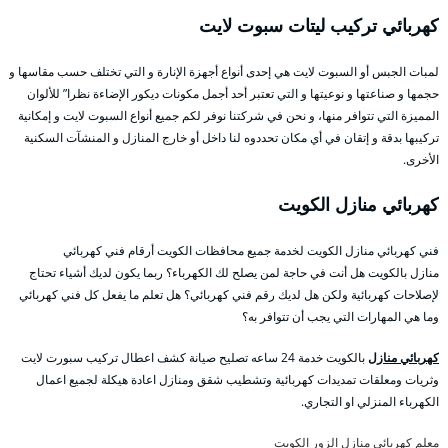
كهربائي تركيب ليتات سبوت لايت
لمبات الجبس أو السبوت لايت هي إحدى أنواع أجهزة الإنارة و التي تختلف حسب مقاسها و
حجمها و صناعتها و نوعيتها و التي تعتبر أحد أجمل مكونات ديكور الإضاءة نظرا” للألوان
المميزة التي تتوافر منها، و نحن في شركتنا نوفر لكم جميع أنواع السبوت لايت و إمكانية
تركيبها بدقة و إتقان في أي مكان تحددوه لنا داخل أو خارج المنازل و المنشآت السكنية
الأخرى.
كهربائي منازل الكويت
فني كهربائي منازل الكويت لخدمة جميع محافظات الكويت أرقام فني كهربائي
منازل بالكويت هل أنت في حاجة لمن يصلح لك الكهرباء؟ ربما يكون لديك أشياء تحتاج
لإصلاحات كهربائية ولكن هل لديك رقم فني كهربائي؟ هل تعلم ما يفعل كل فني كهربائي
وما هي المهارات التي يجب أن تتوافر به؟
كهربائي منازل
بالكويت خدمة 24 ساعه تصليح صيانة كشف اعطال تركيب سبورت لايت
وثريات ومعلقات تمديدات كهربائية وتشطيب شقق ومنازل اعادة هيكلة لجميع اعمال
الكهرباء المنزلي او التجاري.
معلم كهربائي منازل الزور الكويت