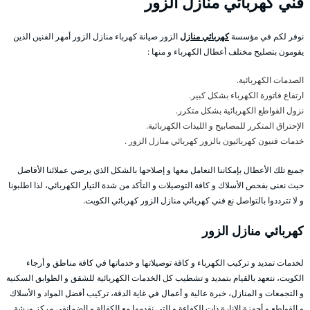
فني كهربائي منازل الزور
نوفر لكم في مؤسسة
كهربائي منازل
الزور صيانة كهرباء منازل الزور أمهر الفنين الذين
يقومون بتصليح مختلف أعطال الكهرباء و منها :
الصدمات الكهربائية.
ارتفاع فاتورة الكهرباء بشكل كبير.
نزول القواطع الكهربائية بشكل متكرر.
الإحتراق المتكرر للمصابيح و الليدات الكهربائية.
خدمات فنيون كهربائيون بالزور كهربائي منازل الزور .
جميع تلك الأعطال بإمكاننا التعامل معها و إصلاحها بالشكل الذي يرضي عملائنا الأفاضل
حيث نعنى بفحص الأسلاك و كافة التوصيلات و التأكد من شدة التيار الكهربائي، لذا اطلبونا
و لا تترددوا بالتواصل نع فني كهربائي منازل الزور كهربائي الكويت.
كهربائي منازل الزور
لخدمات تمديد و تركيب الكهرباء و كافة توصيلاتها و خدماتها في كافة مناطق و أرجاء
الكويت، نتعهد بالقيام بتمديد و تشطيب كل الخدمات الكهربائية للشقق و الطوابق السكنية
و التجمعات و المنازل، خبرة عالية و أعمال في غاية الدقة، تركيب أفضل المواد و الأسلاك
و القواطع و أجهزة الإنارة ذات الكفاءة و التي نقدمها مع الكفالة و الضمانفي مركز ورشة