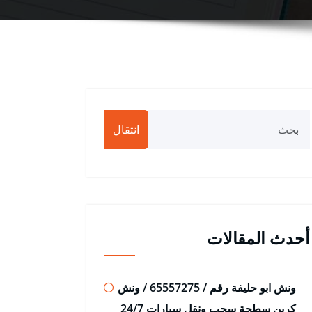
انتقال
أحدث المقالات
ونش ابو حليفة رقم / 65557275 / ونش
كرين سطحة سحب ونقل سيارات 24/7