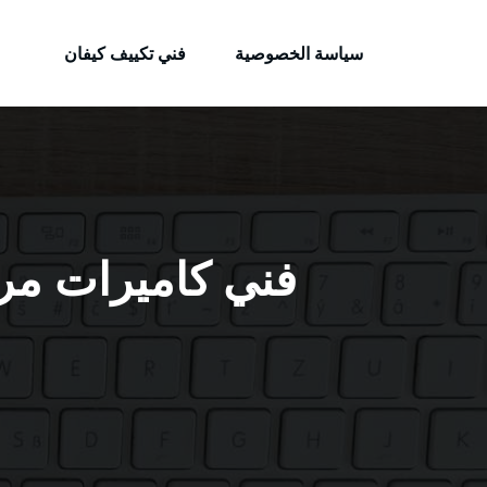
الكويتية
لتجاوز
خدمات وظائف بالكويت
لى
سياسة الخصوصية
فني تكييف كيفان
لمحتوى