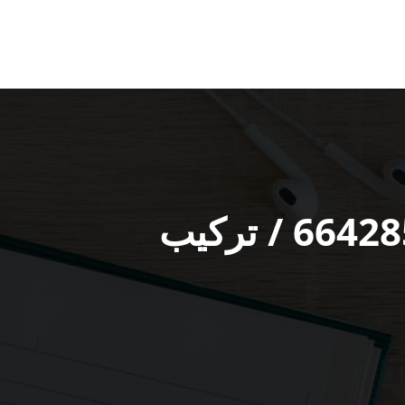
فني كاميرات مراقبة الشعب البحري / 66428585 / تركيب