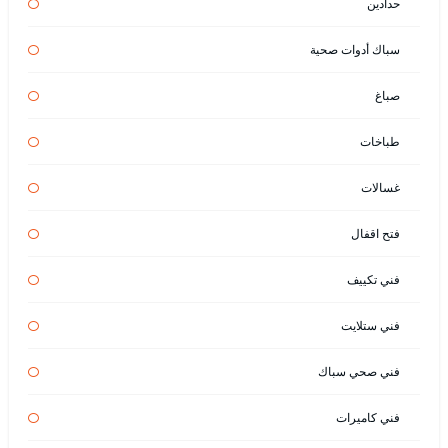
حدادين
سباك أدوات صحية
صباغ
طباخات
غسالات
فتح اقفال
فني تكييف
فني ستلايت
فني صحي سباك
فني كاميرات