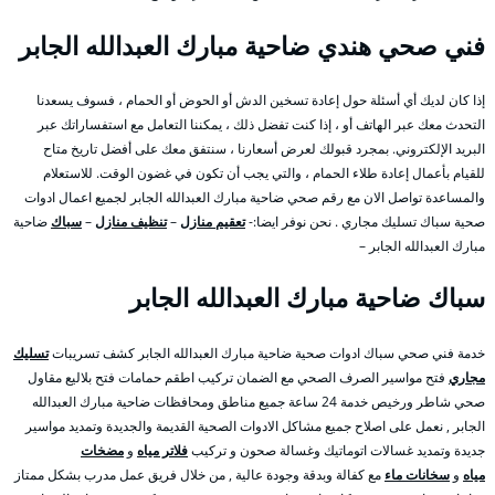
فني صحي هندي ضاحية مبارك العبدالله الجابر
إذا كان لديك أي أسئلة حول إعادة تسخين الدش أو الحوض أو الحمام ، فسوف يسعدنا
التحدث معك عبر الهاتف أو ، إذا كنت تفضل ذلك ، يمكننا التعامل مع استفساراتك عبر
البريد الإلكتروني. بمجرد قبولك لعرض أسعارنا ، سنتفق معك على أفضل تاريخ متاح
للقيام بأعمال إعادة طلاء الحمام ، والتي يجب أن تكون في غضون الوقت. للاستعلام
والمساعدة تواصل الان مع رقم صحي ضاحية مبارك العبدالله الجابر لجميع اعمال ادوات
صحية سباك تسليك مجاري . نحن نوفر ايضا:-
تعقيم منازل
–
تنظيف منازل
–
سباك
ضاحية
مبارك العبدالله الجابر –
سباك ضاحية مبارك العبدالله الجابر
خدمة فني صحي سباك ادوات صحية ضاحية مبارك العبدالله الجابر كشف تسريبات
تسليك
مجاري
فتح مواسير الصرف الصحي مع الضمان تركيب اطقم حمامات فتح بلاليع مقاول
صحي شاطر ورخيص خدمة 24 ساعة جميع مناطق ومحافظات ضاحية مبارك العبدالله
الجابر , نعمل على اصلاح جميع مشاكل الادوات الصحية القديمة والجديدة وتمديد مواسير
جديدة وتمديد غسالات اتوماتيك وغسالة صحون و تركيب
فلاتر مياه
و
مضخات
مياه
و
سخانات ماء
مع كفالة وبدقة وجودة عالية , من خلال فريق عمل مدرب بشكل ممتاز