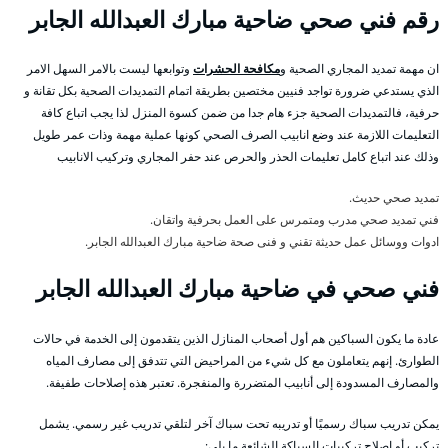
رقم فني صحي ضاحية مبارك العبدالله الجابر
ان مهمة تمديد المجاري الصحية و
مكافحة الحشرات
وتوابعها ليست بالامر السهل الامر
الذي يستدعي ضرورة تواجد فنيين مختصين بطريقة اتمام التمديدات الصحية بكل تقانة و
حرفية، فالتمديدات الصحية جزء هام جدا من ضمن كسوة المنزل لذا يجب اتباع كافة
التعليمات اللازمة عند وضع انابيب الصرف الصحي كونها عملية مهمة وذات عمر طويل
وذلك عند اتباع كامل تعليمات الحذر والحرص عند حفر المجاري وتركيب الانابيب
تمديد صحي حديث.
فني تمديد صحي مدرب ومتمرس على العمل بحرفية واتقان.
ادوات ووسائل عمل حديثة تقني و فنى صحة ضاحية مبارك العبدالله الجابر.
فني صحي في ضاحية مبارك العبدالله الجابر
عادة ما يكون السباكين هم أول أصحاب المنازل الذين يتقدمون إلى الخدمة في حالات
الطوارئ. إنهم يتعاملون مع كل شيء من المراحيض التي تتدفق إلى مصارف المياه
والمصارف المسدودة إلى أنابيب المتضررة والمنفجرة. تعتبر هذه إصلاحات طفيفة.
يمكن تدريب سباك رسميًا أو تدريبه تحت سباك آخر لتلقي تدريب غير رسمي. يشمل
تركيب أو إصلاح تركيبات السباكة الشائعة ما يلي: