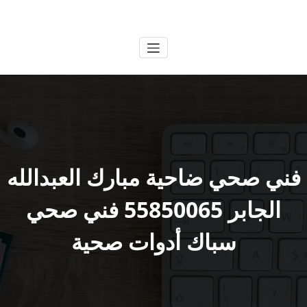
لتجاوز
الكويتية
خدمات وظائف بالكويت
لى
لمحتوى
فني صحي ضاحية مبارك العبدالله
الجابر 55850065 فني صحي
سباك أدوات صحية