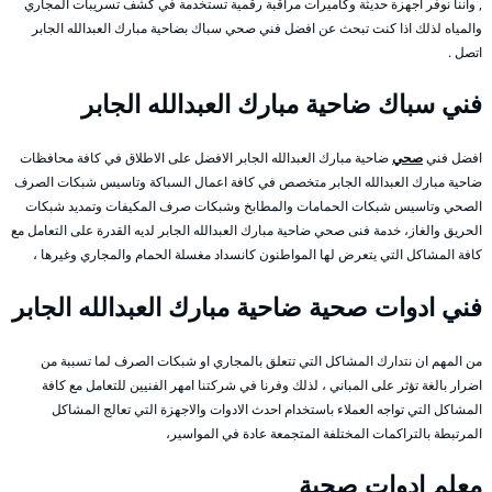
, واننا نوفر اجهزة حديثة وكاميرات مراقبة رقمية تستخدمة في كشف تسريبات المجاري
والمياه لذلك اذا كنت تبحث عن افضل فني صحي سباك بضاحية مبارك العبدالله الجابر
اتصل .
فني سباك ضاحية مبارك العبدالله الجابر
افضل فني
صحي
ضاحية مبارك العبدالله الجابر الافضل على الاطلاق في كافة محافظات
ضاحية مبارك العبدالله الجابر متخصص في كافة اعمال السباكة وتاسيس شبكات الصرف
الصحي وتاسيس شبكات الحمامات والمطابخ وشبكات صرف المكيفات وتمديد شبكات
الحريق والغاز، خدمة فنى صحي ضاحية مبارك العبدالله الجابر لديه القدرة على التعامل مع
كافة المشاكل التي يتعرض لها المواطنون كانسداد مغسلة الحمام والمجاري وغيرها ،
فني ادوات صحية ضاحية مبارك العبدالله الجابر
من المهم ان نتدارك المشاكل التي تتعلق بالمجاري او شبكات الصرف لما تسببة من
اضرار بالغة تؤثر على المباني ، لذلك وفرنا في شركتنا امهر الفنيين للتعامل مع كافة
المشاكل التي تواجه العملاء باستخدام احدث الادوات والاجهزة التي تعالج المشاكل
المرتبطة بالتراكمات المختلفة المتجمعة عادة في المواسير،
معلم ادوات صحية