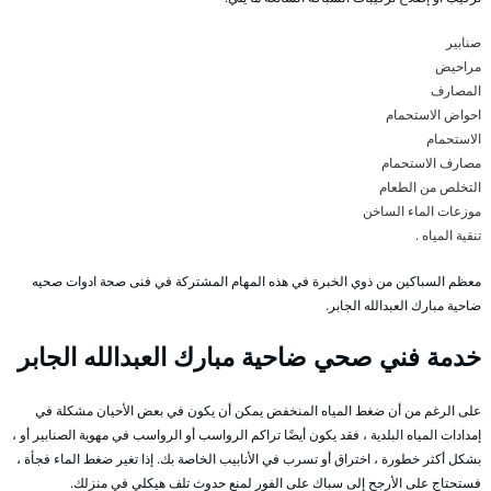
صنابير
مراحيض
المصارف
احواض الاستحمام
الاستحمام
مصارف الاستحمام
التخلص من الطعام
موزعات الماء الساخن
تنقية المياه .
معظم السباكين من ذوي الخبرة في هذه المهام المشتركة في فنى صحة ادوات صحيه
ضاحية مبارك العبدالله الجابر.
خدمة فني صحي ضاحية مبارك العبدالله الجابر
على الرغم من أن ضغط المياه المنخفض يمكن أن يكون في بعض الأحيان مشكلة في
إمدادات المياه البلدية ، فقد يكون أيضًا تراكم الرواسب أو الرواسب في مهوية الصنابير أو ،
بشكل أكثر خطورة ، اختراق أو تسرب في الأنابيب الخاصة بك. إذا تغير ضغط الماء فجأة ،
فستحتاج على الأرجح إلى سباك على الفور لمنع حدوث تلف هيكلي في منزلك.