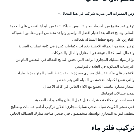
ومن المميزات التي ميزت شركتنا في هذا المجال :-
توفير عدد متنوع من الخدمات منها تاسيس سباكة شقة من البداية لتحصل على الخدمة
المثلى ونتائج فعالة بعد اختيار افضل المواسير وتواجد نخبة من امهر معلمين السباكة
القادرين على وضع خطط السباكة بفعالية .
توفير نخبة من العمالة الاجنبية بخبرات وكفاءات كبيرة في كافة عمليات الصيانة
واعمال السباكة المتنوعة في المنازل والفلل والشركات.
توافر مواد تسليك المجاري الرائعة التي تحقق النتائج الفعالة في التخلص التام من
الترسبات المتكونة في العادة بالمواسير.
الاعتماد على ماكينة تسليك مجاري مميزة خاصة بشفط المياه المتواجدة بالبيارات
والتي تتسع لكميات ضخمة من المياه التي يتم شفطها.
اسعار ممتازة تناسب الجميع مع الاداء العالي في كافة الاعمال.
تمديد غسالات اتوماتيك
قسم اخصائي مكافحة حشرات قبل عمل الدفان والتمديدات الصحية
فني صحي الكويت سباك صحي تسليك مجاري القلاين تركيب أطقم حمامات ومطابخ
تنظيف قنوات المجاري بواسطة متخصصون فني صحي ضاحية مبارك العبدالله الجابر.
تركيب فلتر ماء