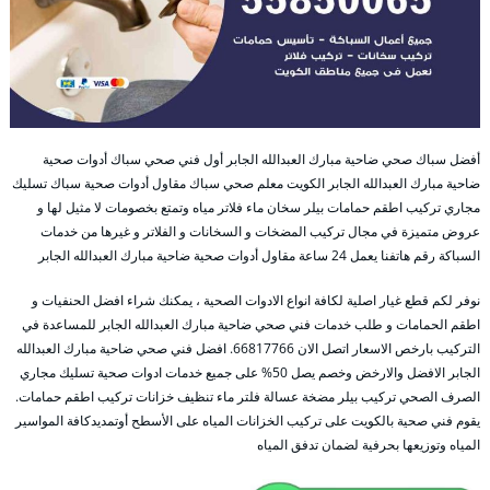
أفضل سباك صحي ضاحية مبارك العبدالله الجابر أول فني صحي سباك أدوات صحية
ضاحية مبارك العبدالله الجابر الكويت معلم صحي سباك مقاول أدوات صحية سباك تسليك
مجاري تركيب اطقم حمامات بيلر سخان ماء فلاتر مياه وتمتع بخصومات لا مثيل لها و
عروض متميزة في مجال تركيب المضخات و السخانات و الفلاتر و غيرها من خدمات
السباكة رقم هاتفنا يعمل 24 ساعة مقاول أدوات صحية ضاحية مبارك العبدالله الجابر
نوفر لكم قطع غيار اصلية لكافة انواع الادوات الصحية ، يمكنك شراء افضل الحنفيات و
اطقم الحمامات و طلب خدمات فني صحي ضاحية مبارك العبدالله الجابر للمساعدة في
التركيب بارخص الاسعار اتصل الان 66817766. افضل فني صحي ضاحية مبارك العبدالله
الجابر الافضل والارخض وخصم يصل 50% على جميع خدمات ادوات صحية تسليك مجاري
الصرف الصحي تركيب بيلر مضخة عسالة فلتر ماء تنظيف خزانات تركيب اطقم حمامات.
يقوم فني صحية بالكويت على تركيب الخزانات المياه على الأسطح أوتمديدكافة المواسير
المياه وتوزيعها بحرفية لضمان تدفق المياه