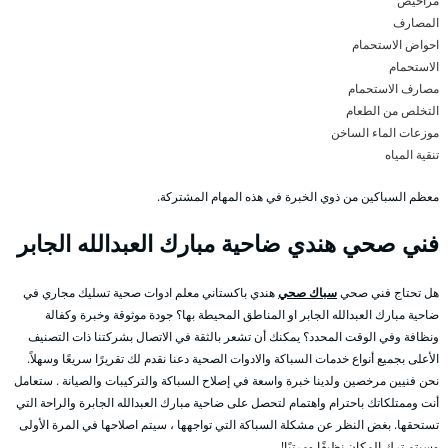
مراحيض
المصارف
احواض الاستحمام
الاستحمام
مصارف الاستحمام
التخلص من الطعام
موزعات الماء الساخن
تنقية المياه
معظم السباكين من ذوي الخبرة في هذه المهام المشتركة.
فني صحي هندي ضاحية مبارك العبدالله الجابر
هل تحتاج فني صحي
سباك صحي
هندي باكستاني معلم ادوات صحية تسليك مجاري في
ضاحية مبارك العبدالله الجابر او المناطق المحيطة بها؟ جودة موثوقة وخبرة وكفالة
ونظافة وفي الوقت المحدد؟ يمكنك أن تشعر بالثقة في الاتصال بشركتنا ذات التصنيف
الأعلى بجميع أنواع خدمات السباكة والادوات الصحية دعنا نقدم لك تقريرًا سريعًا وسهلاً.
نحن فنيين مرخصين ولدينا خبرة واسعة في إصلاح السباكة والتركيبات والصيانة . ستعامل
أنت وممتلكاتك باحترام واهتمام لتحصل على ضاحية مبارك العبدالله الجابرة والراحة التي
تستحقها. بغض النظر عن مشكلة السباكة التي تواجهها ، سيتم اصلاحها في المرة الأولى
وسيتم ترك المكان نظيفًا ومرتبًا!