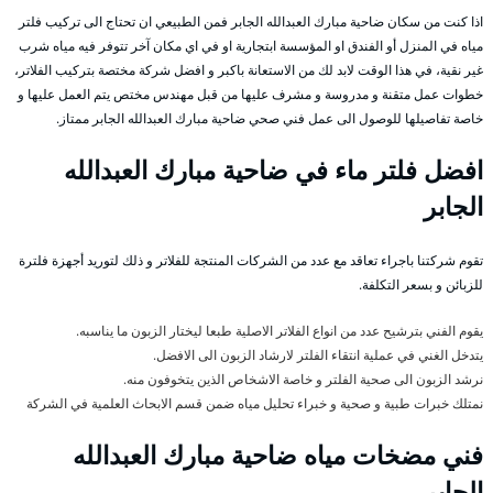
اذا كنت من سكان ضاحية مبارك العبدالله الجابر فمن الطبيعي ان تحتاج الى تركيب فلتر
مياه في المنزل أو الفندق او المؤسسة ابتجارية او في اي مكان آخر تتوفر فيه مياه شرب
غير نقية، في هذا الوقت لابد لك من الاستعانة باكبر و افضل شركة مختصة بتركيب الفلاتر،
خطوات عمل متقنة و مدروسة و مشرف عليها من قبل مهندس مختص يتم العمل عليها و
خاصة تفاصيلها للوصول الى عمل فني صحي ضاحية مبارك العبدالله الجابر ممتاز.
افضل فلتر ماء في ضاحية مبارك العبدالله
الجابر
تقوم شركتنا باجراء تعاقد مع عدد من الشركات المنتجة للفلاتر و ذلك لتوريد أجهزة فلترة
للزبائن و بسعر التكلفة.
يقوم الفني بترشيح عدد من انواع الفلاتر الاصلية طبعا ليختار الزبون ما يناسبه.
يتدخل الغني في عملية انتقاء الفلتر لارشاد الزبون الى الافضل.
نرشد الزبون الى صحية الفلتر و خاصة الاشخاص الذين يتخوفون منه.
نمتلك خبرات طبية و صحية و خبراء تحليل مياه ضمن قسم الابحاث العلمية في الشركة
فني مضخات مياه ضاحية مبارك العبدالله
الجابر