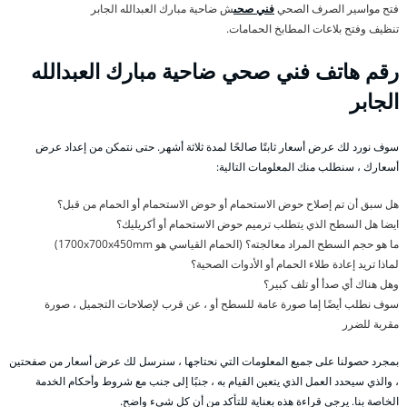
فتح مواسير الصرف الصحي
فني صحى
ش ضاحية مبارك العبدالله الجابر
تنظيف وفتح بلاعات المطابخ الحمامات.
رقم هاتف فني صحي ضاحية مبارك العبدالله
الجابر
سوف نورد لك عرض أسعار ثابتًا صالحًا لمدة ثلاثة أشهر. حتى نتمكن من إعداد عرض
أسعارك ، سنطلب منك المعلومات التالية:
هل سبق أن تم إصلاح حوض الاستحمام أو حوض الاستحمام أو الحمام من قبل؟
ايضا هل السطح الذي يتطلب ترميم حوض الاستحمام أو أكريليك؟
ما هو حجم السطح المراد معالجته؟ (الحمام القياسي هو 1700x700x450mm)
لماذا تريد إعادة طلاء الحمام أو الأدوات الصحية؟
وهل هناك أي صدأ أو تلف كبير؟
سوف نطلب أيضًا إما صورة عامة للسطح أو ، عن قرب لإصلاحات التجميل ، صورة
مقربة للضرر
بمجرد حصولنا على جميع المعلومات التي نحتاجها ، سنرسل لك عرض أسعار من صفحتين
، والذي سيحدد العمل الذي يتعين القيام به ، جنبًا إلى جنب مع شروط وأحكام الخدمة
الخاصة بنا. يرجى قراءة هذه بعناية للتأكد من أن كل شيء واضح.