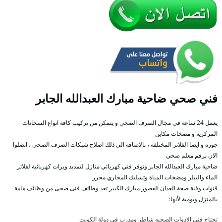
فني صحي ضاحية مبارك العبدالله الجابر
يعمل 24 ساعة في مجال الصرف الصحي و يتمكن من تركيب كافة انواع السخانات
المركزية و مضخات مكاين
جورة و ايضا الفلاتر المختلفة ، بالاضافة الى ذلك اصلاح شبكات الصرف الصحي ، اتصلوا
الان برقم معلم صحي
ضاحية مبارك العبدالله الجابر ونوفر فني كهربائي منازل لتمديد ويرات كهربائية لفلاتر
الماء والبيلر ومضخات المياة وتسليك المجاري محرر
قنوات وفنة صحة العدان القصور مبارك الكبير تعد وظائف فنى صحى من وظائف هامة
بالمنزل ويومية لأنها:
تحتاج فني الادوات الصحيه شاطر ومدرب في دولة الكويت