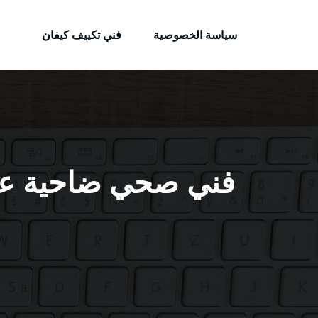
الكويتية
لتجاوز
خدمات وظائف بالكويت
لى
سياسة الخصوصية
فني تكييف كيفان
لمحتوى