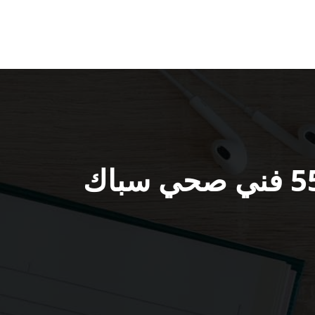
فني صحي ضاحية علي صباح السالم 55850065 فني صحي سباك