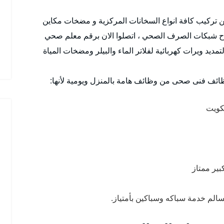
اصلاح شبكات الصرف الصحي ، اتصلوا الان برقم معلم صحي
ديد ويرات كهربائية لفلاتر الماء والبيلر ومضخات المياة
ظائف فنى صحى من وظائف هامة بالمنزل ويومية لأنها:
كويت
ير ممتاز
سالم خدمة سباكه وسباكين بأمتياز.