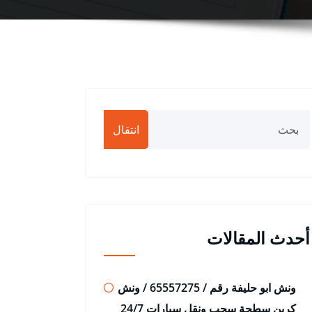
انتقال
أحدث المقالات
ونش ابو حليفة رقم / 65557275 / ونش
كرين سطحة سحب ونقل سيارات 24/7