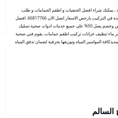
ية ، يمكنك شراء افضل الحنفيات و اطقم الحمامات و طلب
خدمات فني صحي ضاحية علي صباح السالم للمساعدة في التركيب بارخص الاسعار اتصل الان 66817766. افضل
فني صحي ضاحية علي صباح السالم الافضل والارخض وخصم يصل 50% على جميع خدمات ادوات صحية تسليك
 ماء تنظيف خزانات تركيب اطقم حمامات. يقوم فني صحية
ديدكافة المواسير المياه وتوزيعها بحرفية لضمان تدفق المياه
السالم