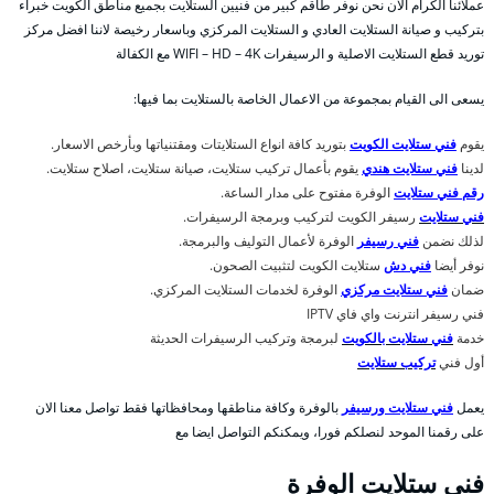
عملائنا الكرام الان نحن نوفر طاقم كبير من فنيين الستلايت بجميع مناطق الكويت خبراء
بتركيب و صيانة الستلايت العادي و الستلايت المركزي وباسعار رخيصة لاننا افضل مركز
توريد قطع الستلايت الاصلية و الرسيفرات WIFI – HD – 4K مع الكفالة
يسعى الى القيام بمجموعة من الاعمال الخاصة بالستلايت بما فيها:
يقوم
فني ستلايت الكويت
بتوريد كافة انواع الستلايتات ومقتنياتها وبأرخص الاسعار.
لدينا
فني ستلايت هندي
يقوم بأعمال تركيب ستلايت، صيانة ستلايت، اصلاح ستلايت.
رقم فني ستلايت
الوفرة مفتوح على مدار الساعة.
فني ستلايت
رسيفر الكويت لتركيب وبرمجة الرسيفرات.
لذلك نضمن
فني رسيفر
الوفرة لأعمال التوليف والبرمجة.
نوفر أيضا
فني دش
ستلايت الكويت لتثبيت الصحون.
ضمان
فني ستلايت مركزي
الوفرة لخدمات الستلايت المركزي.
فني رسيفر انترنت واي فاي IPTV
خدمة
فني ستلايت بالكويت
لبرمجة وتركيب الرسيفرات الحديثة
أول فني
تركيب ستلايت
يعمل
فني ستلايت ورسيفر
بالوفرة وكافة مناطقها ومحافظاتها فقط تواصل معنا الان
على رقمنا الموحد لنصلكم فورا، ويمكنكم التواصل ايضا مع
فني ستلايت الوفرة