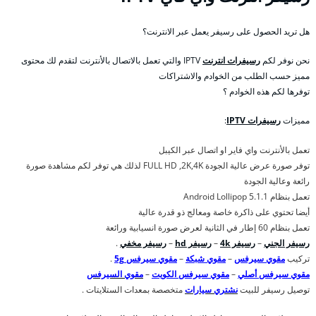
هل تريد الحصول على رسيفر يعمل عبر الانترنت؟
نحن نوفر لكم
رسيفرات انترنت
IPTV والتي تعمل بالاتصال بالأنترنت لتقدم لك محتوى
مميز حسب الطلب من الخوادم والاشتراكات
توفرها لكم هذه الخوادم ؟
مميزات
رسيفرات IPTV
:
تعمل بالأنترنت واي فاير او اتصال عبر الكيبل
توفر صورة عرض عالية الجودة FULL HD ,2K,4K لذلك هي توفر لكم مشاهدة صورة
رائعة وعالية الجودة
تعمل بنظام Android Lollipop 5.1.1
أيضا تحتوي على ذاكرة خاصة ومعالج ذو قدرة عالية
تعمل بنظام 60 إطار في الثانية لعرض صورة انسيابية ورائعة
رسيفر الجني
–
رسيفر 4k
–
رسيفر hd
–
رسيفر مخفي
.
تركيب
مقوي سيرفس
–
مقوي شبكة
–
مقوي سيرفس 5g
.
مقوي سيرفس أصلي
–
مقوي سيرفس الكويت
–
مقوي السيرفس
توصيل رسيفر للبيت
نشتري سيارات
متخصصة بمعدات الستلايتات .