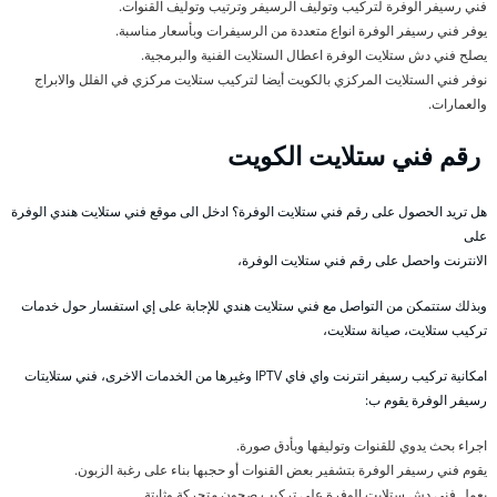
فني رسيفر الوفرة لتركيب وتوليف الرسيفر وترتيب وتوليف القنوات.
يوفر فني رسيفر الوفرة انواع متعددة من الرسيفرات وبأسعار مناسبة.
يصلح فني دش ستلايت الوفرة اعطال الستلايت الفنية والبرمجية.
نوفر فني الستلايت المركزي بالكويت أيضا لتركيب ستلايت مركزي في الفلل والابراج
والعمارات.
رقم فني ستلايت الكويت
هل تريد الحصول على رقم فني ستلايت الوفرة؟ ادخل الى موقع فني ستلايت هندي الوفرة
على
الانترنت واحصل على رقم فني ستلايت الوفرة،
وبذلك ستتمكن من التواصل مع فني ستلايت هندي للإجابة على إي استفسار حول خدمات
تركيب ستلايت، صيانة ستلايت،
امكانية تركيب رسيفر انترنت واي فاي IPTV وغيرها من الخدمات الاخرى، فني ستلايتات
رسيفر الوفرة يقوم ب:
اجراء بحث يدوي للقنوات وتوليفها وبأدق صورة.
يقوم فني رسيفر الوفرة بتشفير بعض القنوات أو حجبها بناء على رغبة الزبون.
يعمل فني دش ستلايت الوفرة على تركيب صحون متحركة وثابتة.