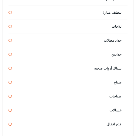
تنظيف منازل
ثلاجات
حداد مظلات
حدادين
سباك أدوات صحية
صباغ
طباخات
غسالات
فتح اقفال