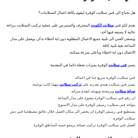
هل تحتاج الى فني ستلايت الوفرة ليقوم بكافة اعمال الستلايتات؟
نقدم لكم فني
ستلايت الكويت
المحترف والمتمرس على عملية تركيب الستلايت ببراعة
عالية لا يسبقه فيها أحد،
ويسعى الفني الى تلبية جميع الاعمال المطلوبة دون اية اخطاء تذكر، ويعمل على مدار
الساعة بغية تلبية كافة
الاعمال دون اية اخطاء وبأعلى سرعة ممكنة،
يتميز
فني ستلايت
الوفرة بميزات تجعله دائما في المقدمة:
فني ستلايت الوفرة سريع جدا في اعماله.
يتميز فني ستلايت هندي بقدرته على
تركيب ستلايت
مهما كانت نوعيته.
صيانة ستلايت
وبرمجته وتهيئته ليقدم ميزاته.
ان رقم فنى ستلايت الوفرة مفتوح على مدار الساعة
يتواجد فتى ستلايت رسيفر الوفرة على مدار الاسبوع.
يستطيع فني رسيفر الوفرة ان يحضر الى مكان العمل خلال دقائق مصطحبا فني دش
ستلايت الوفرة.
افضل فني ستلايت الوفرة تركيب صيانة برمجو جميه المناطق الوفرة .