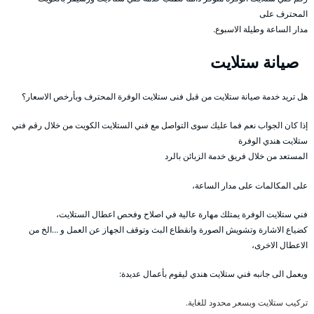
المحترف على
مدار الساعة وطيلة الاسبوع.
صيانة ستلايت
هل تريد خدمة صيانة ستلايت من قبل فنى ستلايت الوفرة المحترف وبأرخص الاسعار؟
إذا كان الجواب نعم فما عليك سوى التواصل مع فني الستلايت الكويت من خلال رقم فني
ستلايت هندي الوفرة
المستعد من خلال فريق خدمة الزبائن بالرد
على المكالمات على مدار الساعة،
فني ستلايت الوفرة يمتلك مهارة عالية في اصلاح وفحص اعطال الستلايت،
كضياع الاشارة وتشويش الصورة وانقطاع البث وتوقف الجهاز عن العمل و …الخ من
الاعطال الاخرى،
ويعمل الى جانبه فني ستلايت هندي ليقوم بأعمال عديدة:
تركيب ستلايت وبسعر محدود للغاية.