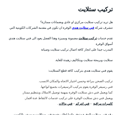
تركيب ستلايت
هل تريد تركيب ستلايت مركزي او عادي وبضمانات ممتازة؟
تتشرف شركة
فني ستلايت هندي
الوفرة ان تكون في مقدمة الشركات الكويتية التي
تقدم خدمات
تركيب ستلايت
مضمونة ومميزة وهذا الفضل يعود الى فني ستلايت هندي
أسواق الوفرة
المدرب جيدا على انجاز كافة اعمال تركيب ستلايت وصيانة
ستلايت وبرمجة ستلايت وبتكاليف زهيدة للغاية.
يقوم فني ستلايت هندي بتركيب كافة قطع الستلايت:
تركيب الصحن ببراعة وحسن اختيار الاتجاه والمكان الانسب.
فني رسيفر الوفرة يقوم بتركيب الرسيفرات بجميع انواعها.
كما ويعمل فني دش ستلايت الوفرة بمهمة توصيل الاسلاك وبتنظيم ممتاز.
ويعمل فني دش ستلايت الوفرة على تركيب عدسات لالتقاط عدة اقمار.
كاميرات مراقبة
–
فني انتركم
–
فني بدالات
.
رقم فني ستلايت الوفرة متوفر دائما لطلب خدمة فني ستالايت ورسيفر بالكويت