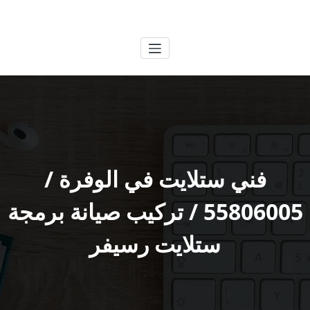
لتجاوز
الكويتية
خدمات وظائف بالكويت
لى
لمحتوى
فني ستلايت في الوفرة /
55806005 / تركيب صيانة برمجة
ستلايت رسيفر