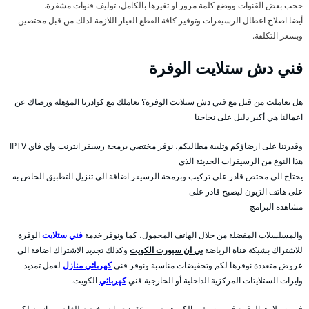
حجب بعض القنوات ووضع كلمة مرور او تغيرها بالكامل، توليف قنوات مشفرة.
أيضا اصلاح اعطال الرسيفرات وتوفير كافة القطع الغيار اللازمة لذلك من قبل مختصين
وبسعر التكلفة.
فني دش ستلايت الوفرة
هل تعاملت من قبل مع فني دش ستلايت الوفرة؟ تعاملك مع كوادرنا المؤهلة ورضاك عن
اعمالنا هي أكبر دليل على نجاحنا
وقدرتنا على ارضاؤكم وتلبية مطالبكم، نوفر مختصي برمجة رسيفر انترنت واي فاي IPTV
هذا النوع من الرسيفرات الحديثة الذي
يحتاج الى مختص قادر على تركيب وبرمجة الرسيفر اضافة الى تنزيل التطبيق الخاص به
على هاتف الزبون ليصبح قادر على
مشاهدة البرامج
والمسلسلات المفضلة من خلال الهاتف المحمول، كما ونوفر خدمة
فني ستلايت
الوفرة
للاشتراك بشبكة قناة الرياضة
بي ان سبورت الكويت
وكذلك تجديد الاشتراك اضافة الى
عروض متعددة نوفرها لكم وتخفيضات مناسبة ونوفر فني
كهربائي منازل
لعمل تمديد
وايرات الستلايتات المركزية الداخلية أو الخارجية فني
كهربائي
الكويت.
فني ستلايت الوفرة فنى رسيفر بالكويت يضمن عقود صيانة رخيصة للغاية ومناسبة لكم،