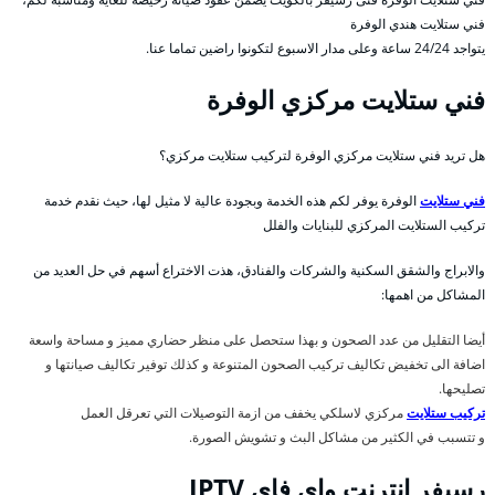
فني ستلايت هندي الوفرة
يتواجد 24/24 ساعة وعلى مدار الاسبوع لتكونوا راضين تماما عنا.
فني ستلايت مركزي الوفرة
هل تريد فني ستلايت مركزي الوفرة لتركيب ستلايت مركزي؟
فني ستلايت
الوفرة يوفر لكم هذه الخدمة وبجودة عالية لا مثيل لها، حيث نقدم خدمة
تركيب الستلايت المركزي للبنايات والفلل
والابراج والشقق السكنية والشركات والفنادق، هذت الاختراع أسهم في حل العديد من
المشاكل من اهمها:
أيضا التقليل من عدد الصحون و بهذا ستحصل على منظر حضاري مميز و مساحة واسعة
اضافة الى تخفيض تكاليف تركيب الصحون المتنوعة و كذلك توفير تكاليف صيانتها و
تصليحها.
تركيب ستلايت
مركزي لاسلكي يخفف من ازمة التوصيلات التي تعرقل العمل
و تتسبب في الكثير من مشاكل البث و تشويش الصورة.
رسيفر انترنت واي فاي IPTV