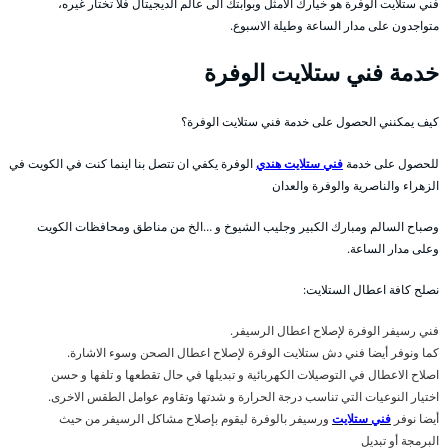
فني ستلايت الوفرة هو خيارك الامثل وبوابتك الى عالم الديجيتال فلا تختار غيره،
متواجدون على مدار الساعة وطيلة الاسبوع.
خدمة فني ستلايت الوفرة
كيف يمكنني الحصول على خدمة فني ستلايت الوفرة؟
للحصول على خدمة
فني ستلايت هندي
الوفرة يكفي ان تتصل بنا اينما كنت في الكويت في
الزهراء والناصرية والوفرة والعدان
وصباح السالم ومبارك الكبير وجليب الشيوخ و …الخ من مناطق ومحافظات الكويت
وعلى مدار الساعة.
نصلح كافة اعطال الستلايت:
فني رسيفر الوفرة لإصلاح اعطال الرسيفر.
كما ونوفر أيضا فني دش ستلايت الوفرة لإصلاح اعطال الصحن وسوء الاشارة.
اصلاح الاعطال في التوصيلات الكهربائية و تبديلها في حال تقطعها و تلفها و حسن
اختيار النوعيات التي تناسب درجة الحرارة و شدتها وتقاوم عوامل الطقس الاخرى.
أيضا نوفر
فني ستلايت
ورسيفر بالوفرة ليقوم بإصلاح مشاكل الرسيفر من حيث
البرمجة أو تبديل