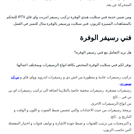
المتحركة عن بعد.
ومن ضمن خدمة فني ستلايت هندي الوفرة تركيب رسيفر انترنت واي فاي IPTV للتحكم
بالمشاهدات المميزة للزبون، فني سنلايت ورسيفر بالوفرة مثال للتميز في العمل.
فني رسيفر الوفرة
هل تريد التعامل مع فني رسيفر الوفرة؟
نوفر لكم فني ستلايت الوفرة المختص بكافة انواع الرسيفرات وبمختلف اعمالها:
تركيب رسيفرات عادية و متطورة من اتش دي و رسيفرات اندرويد وواي فاي و
بي ان
سبورت
،
رسيفرات مصغرة، رسيفرات مخفية خاصة بالبلازما اضافة الى تركيب رسيفرات اي بي
تي في ….الخ
من انواع الرسيفرات الاخرى.
برمجة رسيفرات من حيث الاعدادات والتي تتضمن ضبط الصوت و اللون و الوقت و
التاريخ و …الخ،
و البرمجيات من ترتيب للقنوات و ضبط جودة الاشارة و توليف قنوات و اختيار المفضلة
التي تناسب الزبون،