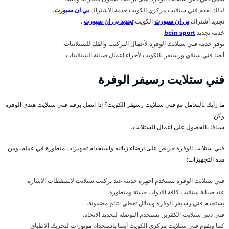
لذلك يقدم فني ستلايت مركزي الكويت خدمة الاشتراك
بي ان سبورت
.
تجديد أشتراك
بي ان سبورت
الكويت
تجديد بي ان سبورت
.
خدمة تجديد
bein sport
نوفر خدمة فني ستلايت الوفرة لأعمال التركيب والفك للستلايتات.
أيضا فني ستلاي ورسيفر بالكويت لأجراء اعمال صيانة الستلايتات.
فني ستلايت رسيفر الوفرة
ما رأيك بالتعامل مع فني ستلايت رسيفر الكويت؟ إذا اتصل برقم فني ستلايت هندي الوفرة
وكن
سباقا بالحصول على اعمال الستلايت،
فني ستلايت الوفرة حريص على ارضاء زبائنه واستخدام تجهيزات متطورة في عمله، ومن
هذه التجهيزات:
فني ستلايت الوفرة يستخدم اجهزة حديثة عند تركيب ستلايت لاستقطاب الاشارة.
عند صيانة ستلايت كافة الادوات حديثة ومتطورة.
يستخدم فني رسيفر الوفرة وسائل تعطي نتائج مضمونة.
فني دش ستلايت الكقرين يستخدم البوصلة لتحديد الاتجاه.
كما ويقوم فني ستلايت مركزي الكويت أيضا باستخدام موتورات لتحريك الاطباق