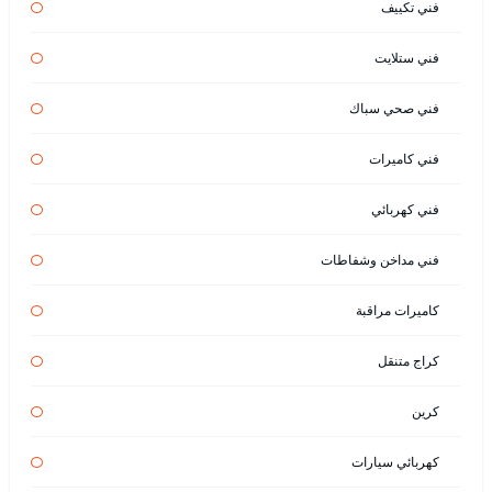
فني تكييف
فني ستلايت
فني صحي سباك
فني كاميرات
فني كهربائي
فني مداخن وشفاطات
كاميرات مراقبة
كراج متنقل
كرين
كهربائي سيارات