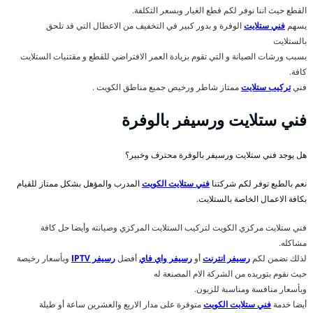
القطع حيث اننا نوفر لكم قطع الغيار وبسعر التكلفة.
يسهم
فني ستلايت
الوفرة و بدور كبير في التخفيف من الاعطال التي قد تلحق
بالستلايت
بسبب ورشات الصيانة و التي تقوم بزيادة العمر الافتراضي للقطع و مقتنيات الستلايت
كافة.
فني
تركيب ستلايت
ممتاز شاطر ورخيص جميع مناطق الكويت .
فني ستلايت ورسيفر بالوفرة
هل يوجد فني ستلايت ورسيفر بالوفرة محترف وخبير؟
نعم بالطبع توفر لكم شركتنا
فني ستلايت الكويت
المدرب والمؤهل بشكل ممتاز للقيام
بكافة الاعمال الخاصة بالستلايت.
فني ستلايت مركزي الكويت لتركيب الستلايت المركزي وصيانته وأيضا حل كافة
مشاكله.
لذلك نضمن لكم
رسيفر انترنت
أو
رسيفر واي فاي
أفضل
رسيفر IPTV
وبأسعار رخيصة
حيث نقوم بتوريده من الشركة الام المصنعة له
وبأسعار منافسة ومناسبة للزبون.
أيضا خدمة
فني ستلايت الكويت
متوفرة على مدار الاربع والعشرين ساعة أو طيلة