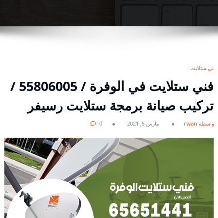
فني ستلايت
فني ستلايت في الوفرة / 55806005 /
تركيب صيانة برمجة ستلايت رسيفر
بواسطة rwan
مارس 5, 2021
0