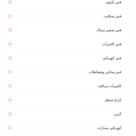
فني تكييف
فني ستلايت
فني صحي سباك
فني كاميرات
فني كهربائي
فني مداخن وشفاطات
كاميرات مراقبة
كراج متنقل
كرين
كهربائي سيارات