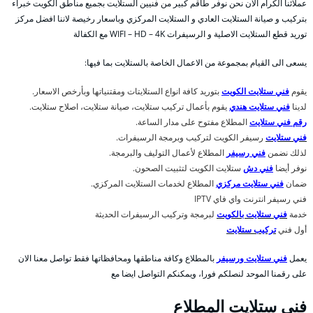
عملائنا الكرام الان نحن نوفر طاقم كبير من فنيين الستلايت بجميع مناطق الكويت خبراء
بتركيب و صيانة الستلايت العادي و الستلايت المركزي وباسعار رخيصة لاننا افضل مركز
توريد قطع الستلايت الاصلية و الرسيفرات WIFI – HD – 4K مع الكفالة
يسعى الى القيام بمجموعة من الاعمال الخاصة بالستلايت بما فيها:
يقوم
فني ستلايت الكويت
بتوريد كافة انواع الستلايتات ومقتنياتها وبأرخص الاسعار.
لدينا
فني ستلايت هندي
يقوم بأعمال تركيب ستلايت، صيانة ستلايت، اصلاح ستلايت.
رقم فني ستلايت
المطلاع مفتوح على مدار الساعة.
فني ستلايت
رسيفر الكويت لتركيب وبرمجة الرسيفرات.
لذلك نضمن
فني رسيفر
المطلاع لأعمال التوليف والبرمجة.
نوفر أيضا
فني دش
ستلايت الكويت لتثبيت الصحون.
ضمان
فني ستلايت مركزي
المطلاع لخدمات الستلايت المركزي.
فني رسيفر انترنت واي فاي IPTV
خدمة
فني ستلايت بالكويت
لبرمجة وتركيب الرسيفرات الحديثة
أول فني
تركيب ستلايت
يعمل
فني ستلايت ورسيفر
بالمطلاع وكافة مناطقها ومحافظاتها فقط تواصل معنا الان
على رقمنا الموحد لنصلكم فورا، ويمكنكم التواصل ايضا مع
فني ستلايت المطلاع