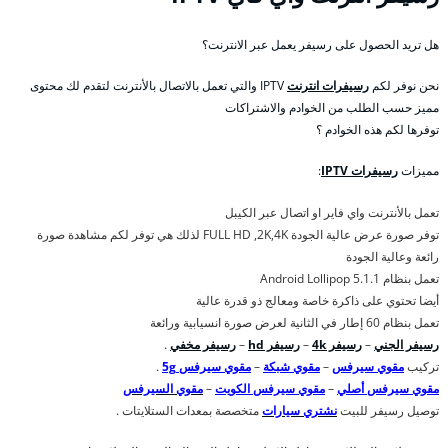
هل تريد الحصول على رسيفر يعمل عبر الانترنت؟
نحن نوفر لكم
رسيفرات انترنت
IPTV والتي تعمل بالاتصال بالأنترنت لتقدم لك محتوى
مميز حسب الطلب من الخوادم والاشتراكات
توفرها لكم هذه الخوادم ؟
مميزات
رسيفرات IPTV
:
تعمل بالأنترنت واي فاير او اتصال عبر الكيبل
توفر صورة عرض عالية الجودة FULL HD ,2K,4K لذلك هي توفر لكم مشاهدة صورة
رائعة وعالية الجودة
تعمل بنظام Android Lollipop 5.1.1
أيضا تحتوي على ذاكرة خاصة ومعالج ذو قدرة عالية
تعمل بنظام 60 إطار في الثانية لعرض صورة انسيابية ورائعة
رسيفر الجني
–
رسيفر 4k
–
رسيفر hd
–
رسيفر مخفي
.
تركيب
مقوي سيرفس
–
مقوي شبكة
–
مقوي سيرفس 5g
.
مقوي سيرفس أصلي
–
مقوي سيرفس الكويت
–
مقوي السيرفس
توصيل رسيفر للبيت
نشتري سيارات
متخصصة بمعدات الستلايتات .