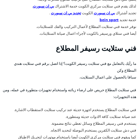
لذلك يقدم فني ستلايت مركزي الكويت خدمة الاشتراك
بي ان سبورت
.
تجديد أشتراك
بي ان سبورت
الكويت
تجديد بي ان سبورت
.
خدمة تجديد
bein sport
نوفر خدمة فني ستلايت المطلاع لأعمال التركيب والفك للستلايتات.
أيضا فني ستلاي ورسيفر بالكويت لأجراء اعمال صيانة الستلايتات.
فني ستلايت رسيفر المطلاع
ما رأيك بالتعامل مع فني ستلايت رسيفر الكويت؟ إذا اتصل برقم فني ستلايت هندي
المطلاع وكن
سباقا بالحصول على اعمال الستلايت،
فني ستلايت المطلاع حريص على ارضاء زبائنه واستخدام تجهيزات متطورة في عمله، ومن
هذه التجهيزات:
فني ستلايت المطلاع يستخدم اجهزة حديثة عند تركيب ستلايت لاستقطاب الاشارة.
عند صيانة ستلايت كافة الادوات حديثة ومتطورة.
يستخدم فني رسيفر المطلاع وسائل تعطي نتائج مضمونة.
فني دش ستلايت الكقرين يستخدم البوصلة لتحديد الاتجاه.
كما ويقوم فني ستلايت مركزي الكويت أيضا باستخدام موتورات لتحريك الاطباق