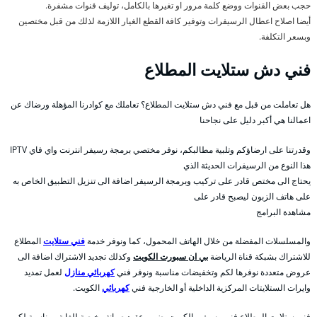
حجب بعض القنوات ووضع كلمة مرور او تغيرها بالكامل، توليف قنوات مشفرة.
أيضا اصلاح اعطال الرسيفرات وتوفير كافة القطع الغيار اللازمة لذلك من قبل مختصين
وبسعر التكلفة.
فني دش ستلايت المطلاع
هل تعاملت من قبل مع فني دش ستلايت المطلاع؟ تعاملك مع كوادرنا المؤهلة ورضاك عن
اعمالنا هي أكبر دليل على نجاحنا
وقدرتنا على ارضاؤكم وتلبية مطالبكم، نوفر مختصي برمجة رسيفر انترنت واي فاي IPTV
هذا النوع من الرسيفرات الحديثة الذي
يحتاج الى مختص قادر على تركيب وبرمجة الرسيفر اضافة الى تنزيل التطبيق الخاص به
على هاتف الزبون ليصبح قادر على
مشاهدة البرامج
والمسلسلات المفضلة من خلال الهاتف المحمول، كما ونوفر خدمة
فني ستلايت
المطلاع
للاشتراك بشبكة قناة الرياضة
بي ان سبورت الكويت
وكذلك تجديد الاشتراك اضافة الى
عروض متعددة نوفرها لكم وتخفيضات مناسبة ونوفر فني
كهربائي منازل
لعمل تمديد
وايرات الستلايتات المركزية الداخلية أو الخارجية فني
كهربائي
الكويت.
فني ستلايت المطلاع فنى رسيفر بالكويت يضمن عقود صيانة رخيصة للغاية ومناسبة لكم،