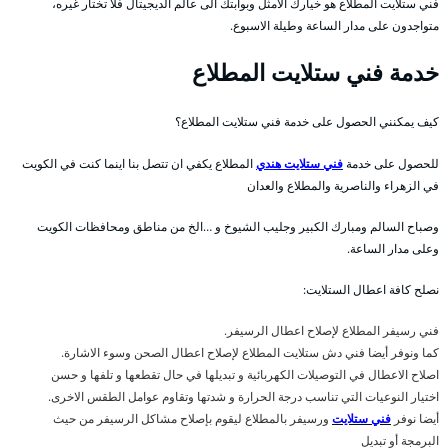
فني ستلايت المطلاع هو خيارك الامثل وبوابتك الى عالم الديجيتال فلا تختار غيره،
متواجدون على مدار الساعة وطيلة الاسبوع.
خدمة فني ستلايت المطلاع
كيف يمكنني الحصول على خدمة فني ستلايت المطلاع؟
للحصول على خدمة
فني ستلايت هندي
المطلاع يكفي ان تتصل بنا اينما كنت في الكويت
في الزهراء والناصرية والمطلاع والعدان
وصباح السالم ومبارك الكبير وجليب الشيوخ و …الخ من مناطق ومحافظات الكويت
وعلى مدار الساعة.
نصلح كافة اعطال الستلايت:
فني رسيفر المطلاع لإصلاح اعطال الرسيفر.
كما ونوفر أيضا فني دش ستلايت المطلاع لإصلاح اعطال الصحن وسوء الاشارة.
اصلاح الاعطال في التوصيلات الكهربائية و تبديلها في حال تقطعها و تلفها و حسن
اختيار النوعيات التي تناسب درجة الحرارة و شدتها وتقاوم عوامل الطقس الاخرى.
أيضا نوفر
فني ستلايت
ورسيفر بالمطلاع ليقوم بإصلاح مشاكل الرسيفر من حيث
البرمجة أو تبديل