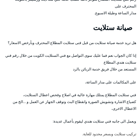
المحترف على
مدار الساعة وطيلة الاسبوع.
صيانة ستلايت
هل تريد خدمة صيانة ستلايت من قبل فنى ستلايت المطلاع المحترف وبأرخص الاسعار؟
إذا كان الجواب نعم فما عليك سوى التواصل مع فني الستلايت الكويت من خلال رقم فني
ستلايت هندي المطلاع
المستعد من خلال فريق خدمة الزبائن بالرد
على المكالمات على مدار الساعة،
فني ستلايت المطلاع يمتلك مهارة عالية في اصلاح وفحص اعطال الستلايت،
كضياع الاشارة وتشويش الصورة وانقطاع البث وتوقف الجهاز عن العمل و …الخ من
الاعطال الاخرى،
ويعمل الى جانبه فني ستلايت هندي ليقوم بأعمال عديدة:
تركيب ستلايت وبسعر محدود للغاية.