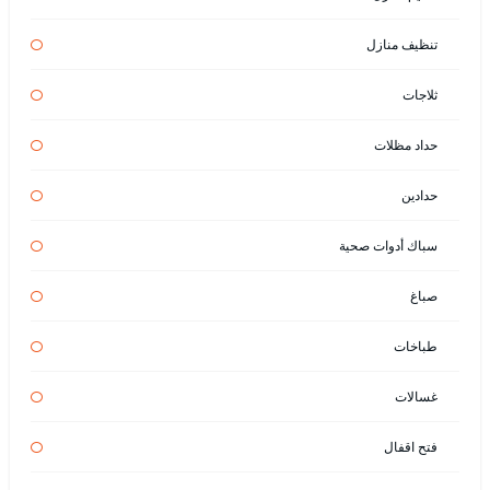
تنظيف منازل
ثلاجات
حداد مظلات
حدادين
سباك أدوات صحية
صباغ
طباخات
غسالات
فتح اقفال