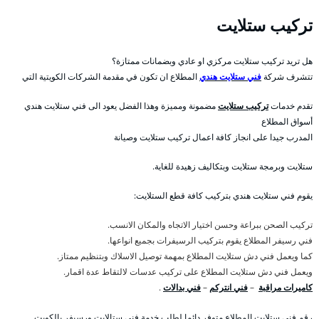
تركيب ستلايت
هل تريد تركيب ستلايت مركزي او عادي وبضمانات ممتازة؟
تتشرف شركة
فني ستلايت هندي
المطلاع ان تكون في مقدمة الشركات الكويتية التي
تقدم خدمات
تركيب ستلايت
مضمونة ومميزة وهذا الفضل يعود الى فني ستلايت هندي
أسواق المطلاع
المدرب جيدا على انجاز كافة اعمال تركيب ستلايت وصيانة
ستلايت وبرمجة ستلايت وبتكاليف زهيدة للغاية.
يقوم فني ستلايت هندي بتركيب كافة قطع الستلايت:
تركيب الصحن ببراعة وحسن اختيار الاتجاه والمكان الانسب.
فني رسيفر المطلاع يقوم بتركيب الرسيفرات بجميع انواعها.
كما ويعمل فني دش ستلايت المطلاع بمهمة توصيل الاسلاك وبتنظيم ممتاز.
ويعمل فني دش ستلايت المطلاع على تركيب عدسات لالتقاط عدة اقمار.
كاميرات مراقبة
–
فني انتركم
–
فني بدالات
.
رقم فني ستلايت المطلاع متوفر دائما لطلب خدمة فني ستالايت ورسيفر بالكويت