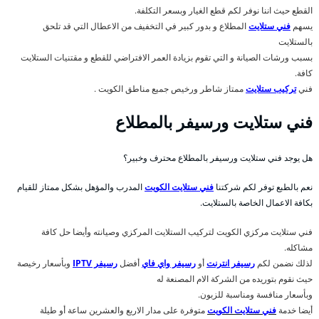
القطع حيث اننا نوفر لكم قطع الغيار وبسعر التكلفة.
يسهم
فني ستلايت
المطلاع و بدور كبير في التخفيف من الاعطال التي قد تلحق
بالستلايت
بسبب ورشات الصيانة و التي تقوم بزيادة العمر الافتراضي للقطع و مقتنيات الستلايت
كافة.
فني
تركيب ستلايت
ممتاز شاطر ورخيص جميع مناطق الكويت .
فني ستلايت ورسيفر بالمطلاع
هل يوجد فني ستلايت ورسيفر بالمطلاع محترف وخبير؟
نعم بالطبع توفر لكم شركتنا
فني ستلايت الكويت
المدرب والمؤهل بشكل ممتاز للقيام
بكافة الاعمال الخاصة بالستلايت.
فني ستلايت مركزي الكويت لتركيب الستلايت المركزي وصيانته وأيضا حل كافة
مشاكله.
لذلك نضمن لكم
رسيفر انترنت
أو
رسيفر واي فاي
أفضل
رسيفر IPTV
وبأسعار رخيصة
حيث نقوم بتوريده من الشركة الام المصنعة له
وبأسعار منافسة ومناسبة للزبون.
أيضا خدمة
فني ستلايت الكويت
متوفرة على مدار الاربع والعشرين ساعة أو طيلة