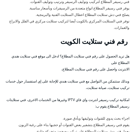
فني رسيفر المطلاع لتركيب وتوليف الرسيفر وترتيب وتوليف القنوات.
يوفر فني رسيفر المطلاع انواع متعددة من الرسيفرات وبأسعار مناسبة.
يصلح فني دش ستلايت المطلاع اعطال الستلايت الفنية والبرمجية.
نوفر فني الستلايت المركزي بالكويت أيضا لتركيب ستلايت مركزي في الفلل والابراج
والعمارات.
رقم فني ستلايت الكويت
هل تريد الحصول على رقم فني ستلايت المطلاع؟ ادخل الى موقع فني ستلايت هندي
المطلاع على
الانترنت واحصل على رقم فني ستلايت المطلاع،
وبذلك ستتمكن من التواصل مع فني ستلايت هندي للإجابة على إي استفسار حول خدمات
تركيب ستلايت، صيانة ستلايت،
امكانية تركيب رسيفر انترنت واي فاي IPTV وغيرها من الخدمات الاخرى، فني ستلايتات
رسيفر المطلاع يقوم ب:
اجراء بحث يدوي للقنوات وتوليفها وبأدق صورة.
يقوم فني رسيفر المطلاع بتشفير بعض القنوات أو حجبها بناء على رغبة الزبون.
يعمل فني دش ستلايت المطلاع على تركيب صحون متحركة وثابتة.