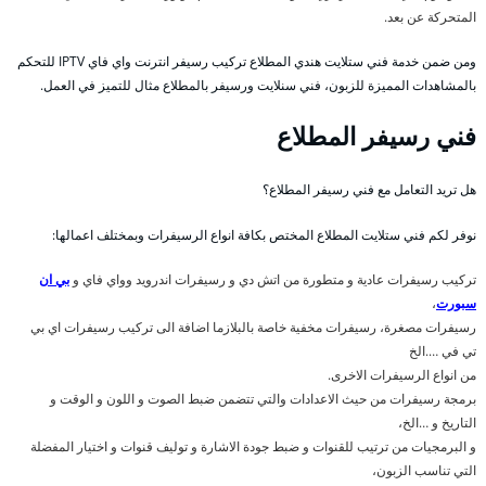
المتحركة عن بعد.
ومن ضمن خدمة فني ستلايت هندي المطلاع تركيب رسيفر انترنت واي فاي IPTV للتحكم
بالمشاهدات المميزة للزبون، فني سنلايت ورسيفر بالمطلاع مثال للتميز في العمل.
فني رسيفر المطلاع
هل تريد التعامل مع فني رسيفر المطلاع؟
نوفر لكم فني ستلايت المطلاع المختص بكافة انواع الرسيفرات وبمختلف اعمالها:
تركيب رسيفرات عادية و متطورة من اتش دي و رسيفرات اندرويد وواي فاي و
بي ان
سبورت
،
رسيفرات مصغرة، رسيفرات مخفية خاصة بالبلازما اضافة الى تركيب رسيفرات اي بي
تي في ….الخ
من انواع الرسيفرات الاخرى.
برمجة رسيفرات من حيث الاعدادات والتي تتضمن ضبط الصوت و اللون و الوقت و
التاريخ و …الخ،
و البرمجيات من ترتيب للقنوات و ضبط جودة الاشارة و توليف قنوات و اختيار المفضلة
التي تناسب الزبون،