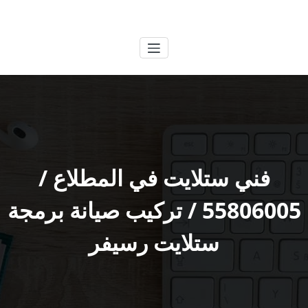
لتجاوز
الكويتية
خدمات وظائف بالكويت
لى
لمحتوى
فني ستلايت في المطلاع /
55806005 / تركيب صيانة برمجة
ستلايت رسيفر