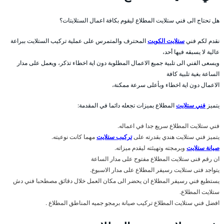
هل تحتاج الى فني ستلايت المطلاع ليقوم بكافة اعمال الستلايتات؟
نقدم لكم فني
ستلايت الكويت
المحترف والمتمرس على عملية تركيب الستلايت ببراعة
عالية لا يسبقه فيها أحد،
ويسعى الفني الى تلبية جميع الاعمال المطلوبة دون اية اخطاء تذكر، ويعمل على مدار
الساعة بغية تلبية كافة
الاعمال دون اية اخطاء وبأعلى سرعة ممكنة،
يتميز
فني ستلايت
المطلاع بميزات تجعله دائما في المقدمة:
فني ستلايت المطلاع سريع جدا في اعماله.
يتميز فني ستلايت هندي بقدرته على
تركيب ستلايت
مهما كانت نوعيته.
صيانة ستلايت
وبرمجته وتهيئته ليقدم ميزاته.
ان رقم فنى ستلايت المطلاع مفتوح على مدار الساعة
يتواجد فتى ستلايت رسيفر المطلاع على مدار الاسبوع.
يستطيع فني رسيفر المطلاع ان يحضر الى مكان العمل خلال دقائق مصطحبا فني دش
ستلايت المطلاع.
افضل فني ستلايت المطلاع تركيب صيانة برمجو جميه المناطق المطلاع .