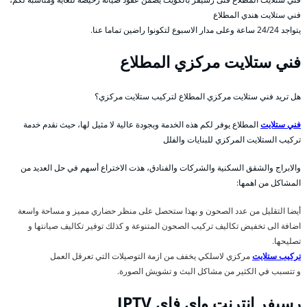
فني ستلايت هندي المطلاع
يتواجد 24/24 ساعة وعلى مدار الاسبوع لتكونوا راضين تماما عنا.
فني ستلايت مركزي المطلاع
هل تريد فني ستلايت مركزي المطلاع لتركيب ستلايت مركزي؟
فني ستلايت
المطلاع يوفر لكم هذه الخدمة وبجودة عالية لا مثيل لها، حيث نقدم خدمة
تركيب الستلايت المركزي للبنايات والفلل
والابراج والشقق السكنية والشركات والفنادق، هذت الاختراع أسهم في حل العديد من
المشاكل من اهمها:
أيضا التقليل من عدد الصحون و بهذا ستحصل على منظر حضاري مميز و مساحة واسعة
اضافة الى تخفيض تكاليف تركيب الصحون المتنوعة و كذلك توفير تكاليف صيانتها و
تصليحها.
تركيب ستلايت
مركزي لاسلكي يخفف من ازمة التوصيلات التي تعرقل العمل
و تتسبب في الكثير من مشاكل البث و تشويش الصورة.
رسيفر انترنت واي فاي IPTV