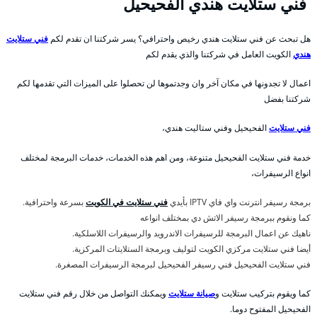
فني ستلايت هندي الفحيحيل
هل تبحث عن فني ستلايت هندي رخيص واحترافي؟ يسر شركتنا ان تقدم لكم
فني ستلايت
هندي
الكويت العامل في شركتنا والذي يقدم لكم
اعمال لا تجدونها في مكان آخر وان وجدتموها لن تحصلوا على الميزات التي تقدمها لكم
شركتنا بفضل
فني ستلايت
الفحيحيل وفني ستاليت هندي،
خدمة فني ستلايت الفحيحيل متنوعة، ومن اهم هذه الخدمات، خدمات البرمجة لمختلف
انواع الرسيفرات،
برمجة رسيفر انترنت واي فاي IPTV بأيدي
فني ستلايت في الكويت
بسرعة واحترافية.
كما ونقوم ببرمجة رسيفر الاتش دي بمختلف انواعه
ناهيك عن اعمال البرمجة للرسيفرات الاندرويد والرسيفرات اللاسلكية.
أيضا فني ستلايت مركزي الكويت لتوليف وبرمجة الستلايتات المركزية.
فني ستلايت الفحيحيل فني رسيفر الفحيحيل لبرمجة الرسيفرات المصغرة.
كما ويقوم بتركيب ستلايت و
صيانة ستلايت
ويمكنك التواصل من خلال رقم فني ستلايت
الفحيحيل المفتوح دوما.