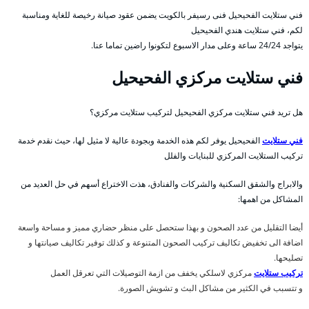
فني ستلايت الفحيحيل فنى رسيفر بالكويت يضمن عقود صيانة رخيصة للغاية ومناسبة
لكم، فني ستلايت هندي الفحيحيل
يتواجد 24/24 ساعة وعلى مدار الاسبوع لتكونوا راضين تماما عنا.
فني ستلايت مركزي الفحيحيل
هل تريد فني ستلايت مركزي الفحيحيل لتركيب ستلايت مركزي؟
فني ستلايت
الفحيحيل يوفر لكم هذه الخدمة وبجودة عالية لا مثيل لها، حيث نقدم خدمة
تركيب الستلايت المركزي للبنايات والفلل
والابراج والشقق السكنية والشركات والفنادق، هذت الاختراع أسهم في حل العديد من
المشاكل من اهمها:
أيضا التقليل من عدد الصحون و بهذا ستحصل على منظر حضاري مميز و مساحة واسعة
اضافة الى تخفيض تكاليف تركيب الصحون المتنوعة و كذلك توفير تكاليف صيانتها و
تصليحها.
تركيب ستلايت
مركزي لاسلكي يخفف من ازمة التوصيلات التي تعرقل العمل
و تتسبب في الكثير من مشاكل البث و تشويش الصورة.