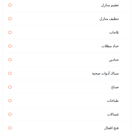
تعقيم منازل
تنظيف منازل
ثلاجات
حداد مظلات
حدادين
سباك أدوات صحية
صباغ
طباخات
غسالات
فتح اقفال