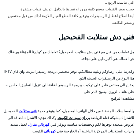
التي تناسب الزبون،
حجب بعض القنوات ووضع كلمة مرور او تغيرها بالكامل، توليف قنوات مشفرة.
أيضا اصلاح اعطال الرسيفرات وتوفير كافة القطع الغيار اللازمة لذلك من قبل مختصين
وبسعر التكلفة.
فني دش ستلايت الفحيحيل
هل تعاملت من قبل مع فني دش ستلايت الفحيحيل؟ تعاملك مع كوادرنا المؤهلة ورضاك
عن اعمالنا هي أكبر دليل على نجاحنا
وقدرتنا على ارضاؤكم وتلبية مطالبكم، نوفر مختصي برمجة رسيفر انترنت واي فاي IPTV
هذا النوع من الرسيفرات الحديثة الذي
يحتاج الى مختص قادر على تركيب وبرمجة الرسيفر اضافة الى تنزيل التطبيق الخاص به
على هاتف الزبون ليصبح قادر على
مشاهدة البرامج
والمسلسلات المفضلة من خلال الهاتف المحمول، كما ونوفر خدمة
فني ستلايت
الفحيحيل
للاشتراك بشبكة قناة الرياضة
بي ان سبورت الكويت
وكذلك تجديد الاشتراك اضافة الى
عروض متعددة نوفرها لكم وتخفيضات مناسبة ونوفر فني
كهربائي منازل
لعمل تمديد
وايرات الستلايتات المركزية الداخلية أو الخارجية فني
كهربائي
الكويت.