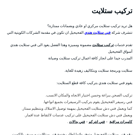
تركيب ستلايت
هل تريد تركيب ستلايت مركزي او عادي وبضمانات ممتازة؟
تتشرف شركة
فني ستلايت هندي
الفحيحيل ان تكون في مقدمة الشركات الكويتية التي
تقدم خدمات
تركيب ستلايت
مضمونة ومميزة وهذا الفضل يعود الى فني ستلايت هندي
أسواق الفحيحيل
المدرب جيدا على انجاز كافة اعمال تركيب ستلايت وصيانة
ستلايت وبرمجة ستلايت وبتكاليف زهيدة للغاية.
يقوم فني ستلايت هندي بتركيب كافة قطع الستلايت:
تركيب الصحن ببراعة وحسن اختيار الاتجاه والمكان الانسب.
فني رسيفر الفحيحيل يقوم بتركيب الرسيفرات بجميع انواعها.
كما ويعمل فني دش ستلايت الفحيحيل بمهمة توصيل الاسلاك وبتنظيم ممتاز.
ويعمل فني دش ستلايت الفحيحيل على تركيب عدسات لالتقاط عدة اقمار.
كاميرات مراقبة
–
فني انتركم
–
فني بدالات
.
رقم فني ستلايت الفحيحيل متوفر دائما لطلب خدمة فني ستالايت ورسيفر بالكويت