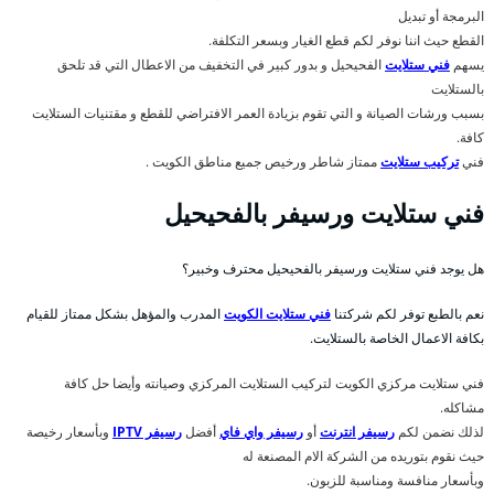
البرمجة أو تبديل
القطع حيث اننا نوفر لكم قطع الغيار وبسعر التكلفة.
يسهم
فني ستلايت
الفحيحيل و بدور كبير في التخفيف من الاعطال التي قد تلحق
بالستلايت
بسبب ورشات الصيانة و التي تقوم بزيادة العمر الافتراضي للقطع و مقتنيات الستلايت
كافة.
فني
تركيب ستلايت
ممتاز شاطر ورخيص جميع مناطق الكويت .
فني ستلايت ورسيفر بالفحيحيل
هل يوجد فني ستلايت ورسيفر بالفحيحيل محترف وخبير؟
نعم بالطبع توفر لكم شركتنا
فني ستلايت الكويت
المدرب والمؤهل بشكل ممتاز للقيام
بكافة الاعمال الخاصة بالستلايت.
فني ستلايت مركزي الكويت لتركيب الستلايت المركزي وصيانته وأيضا حل كافة
مشاكله.
لذلك نضمن لكم
رسيفر انترنت
أو
رسيفر واي فاي
أفضل
رسيفر IPTV
وبأسعار رخيصة
حيث نقوم بتوريده من الشركة الام المصنعة له
وبأسعار منافسة ومناسبة للزبون.