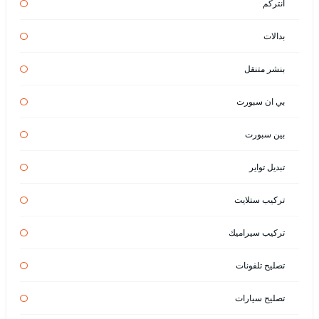
انتركم
بدالات
بنشر متنقل
بي ان سبورت
بين سبورت
تبديل تواير
تركيب ستلايت
تركيب سيراميك
تصليح تلفونات
تصليح سيارات