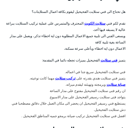
هل تحتاج الى فني ستلايت الفحيحيل ليقوم بكافة اعمال الستلايتات؟
نقدم لكم فني
ستلايت الكويت
المحترف والمتمرس على عملية تركيب الستلايت ببراعة
عالية لا يسبقه فيها أحد،
ويسعى الفني الى تلبية جميع الاعمال المطلوبة دون اية اخطاء تذكر، ويعمل على مدار
الساعة بغية تلبية كافة
الاعمال دون اية اخطاء وبأعلى سرعة ممكنة،
يتميز
فني ستلايت
الفحيحيل بميزات تجعله دائما في المقدمة:
فني ستلايت الفحيحيل سريع جدا في اعماله.
يتميز فني ستلايت هندي بقدرته على
تركيب ستلايت
مهما كانت نوعيته.
صيانة ستلايت
وبرمجته وتهيئته ليقدم ميزاته.
ان رقم فنى ستلايت الفحيحيل مفتوح على مدار الساعة
يتواجد فتى ستلايت رسيفر الفحيحيل على مدار الاسبوع.
يستطيع فني رسيفر الفحيحيل ان يحضر الى مكان العمل خلال دقائق مصطحبا فني
دش ستلايت الفحيحيل.
افضل فني ستلايت الفحيحيل تركيب صيانة برمجو جميه المناطق الفحيحيل .