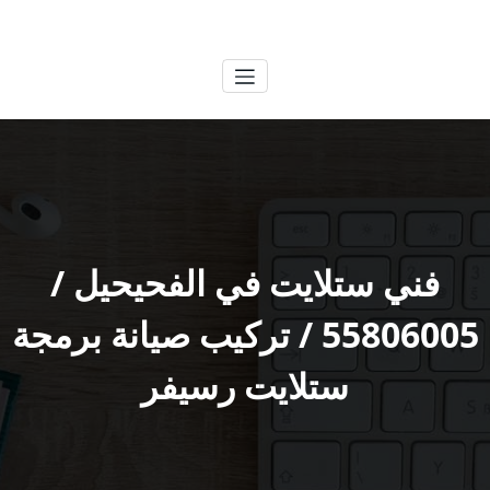
لتجاوز
الكويتية
خدمات وظائف بالكويت
لى
لمحتوى
فني ستلايت في الفحيحيل /
55806005 / تركيب صيانة برمجة
ستلايت رسيفر