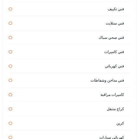
فني تكييف
فني ستلايت
فني صحي سباك
فني كاميرات
فني كهربائي
فني مداخن وشفاطات
كاميرات مراقبة
كراج متنقل
كرين
كهربائي سيارات