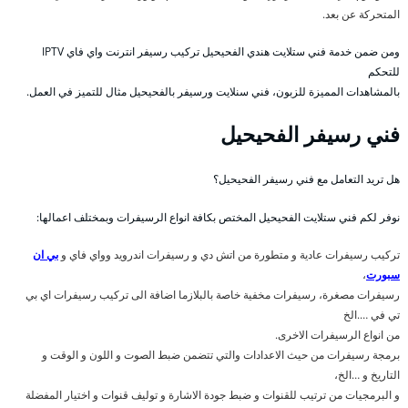
المتحركة عن بعد.
ومن ضمن خدمة فني ستلايت هندي الفحيحيل تركيب رسيفر انترنت واي فاي IPTV
للتحكم
بالمشاهدات المميزة للزبون، فني سنلايت ورسيفر بالفحيحيل مثال للتميز في العمل.
فني رسيفر الفحيحيل
هل تريد التعامل مع فني رسيفر الفحيحيل؟
نوفر لكم فني ستلايت الفحيحيل المختص بكافة انواع الرسيفرات وبمختلف اعمالها:
تركيب رسيفرات عادية و متطورة من اتش دي و رسيفرات اندرويد وواي فاي و
بي ان
سبورت
،
رسيفرات مصغرة، رسيفرات مخفية خاصة بالبلازما اضافة الى تركيب رسيفرات اي بي
تي في ….الخ
من انواع الرسيفرات الاخرى.
برمجة رسيفرات من حيث الاعدادات والتي تتضمن ضبط الصوت و اللون و الوقت و
التاريخ و …الخ،
و البرمجيات من ترتيب للقنوات و ضبط جودة الاشارة و توليف قنوات و اختيار المفضلة