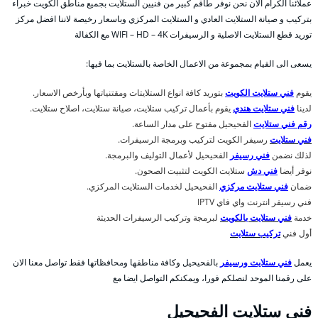
عملائنا الكرام الان نحن نوفر طاقم كبير من فنيين الستلايت بجميع مناطق الكويت خبراء
بتركيب و صيانة الستلايت العادي و الستلايت المركزي وباسعار رخيصة لاننا افضل مركز
توريد قطع الستلايت الاصلية و الرسيفرات WIFI – HD – 4K مع الكفالة
يسعى الى القيام بمجموعة من الاعمال الخاصة بالستلايت بما فيها:
يقوم
فني ستلايت الكويت
بتوريد كافة انواع الستلايتات ومقتنياتها وبأرخص الاسعار.
لدينا
فني ستلايت هندي
يقوم بأعمال تركيب ستلايت، صيانة ستلايت، اصلاح ستلايت.
رقم فني ستلايت
الفحيحيل مفتوح على مدار الساعة.
فني ستلايت
رسيفر الكويت لتركيب وبرمجة الرسيفرات.
لذلك نضمن
فني رسيفر
الفحيحيل لأعمال التوليف والبرمجة.
نوفر أيضا
فني دش
ستلايت الكويت لتثبيت الصحون.
ضمان
فني ستلايت مركزي
الفحيحيل لخدمات الستلايت المركزي.
فني رسيفر انترنت واي فاي IPTV
خدمة
فني ستلايت بالكويت
لبرمجة وتركيب الرسيفرات الحديثة
أول فني
تركيب ستلايت
يعمل
فني ستلايت ورسيفر
بالفحيحيل وكافة مناطقها ومحافظاتها فقط تواصل معنا الان
على رقمنا الموحد لنصلكم فورا، ويمكنكم التواصل ايضا مع
فني ستلايت الفحيحيل