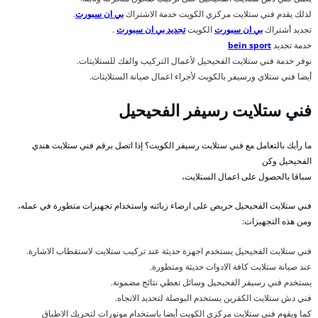
لذلك يقدم فني ستلايت مركزي الكويت خدمة الاشتراك
بي ان سبورت
.
تجديد أشتراك
بي ان سبورت
الكويت
تجديد بي ان سبورت
.
خدمة تجديد
bein sport
نوفر خدمة فني ستلايت الفحيحيل لأعمال التركيب والفك للستلايتات.
أيضا فني ستلاي ورسيفر بالكويت لأجراء اعمال صيانة الستلايتات.
فني ستلايت رسيفر الفحيحيل
ما رأيك بالتعامل مع فني ستلايت رسيفر الكويت؟ إذا اتصل برقم فني ستلايت هندي
الفحيحيل وكن
سباقا بالحصول على اعمال الستلايت،
فني ستلايت الفحيحيل حريص على ارضاء زبائنه واستخدام تجهيزات متطورة في عمله،
ومن هذه التجهيزات:
فني ستلايت الفحيحيل يستخدم اجهزة حديثة عند تركيب ستلايت لاستقطاب الاشارة.
عند صيانة ستلايت كافة الادوات حديثة ومتطورة.
يستخدم فني رسيفر الفحيحيل وسائل تعطي نتائج مضمونة.
فني دش ستلايت الكقرين يستخدم البوصلة لتحديد الاتجاه.
كما ويقوم فني ستلايت مركزي الكويت أيضا باستخدام موتورات لتحريك الاطباق