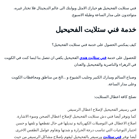
فني ستلايت الفحيحيل هو خيارك الامثل وبوابتك الى عالم الديجيتال فلا تختار غيره،
متواجدون على مدار الساعة وطيلة الاسبوع.
خدمة فني ستلايت الفحيحيل
كيف يمكنني الحصول على خدمة فني ستلايت الفحيحيل؟
للحصول على خدمة
فني ستلايت هندي
الفحيحيل يكفي ان تتصل بنا اينما كنت في الكويت
في الزهراء والناصرية والفحيحيل والعدان
وصباح السالم ومبارك الكبير وجليب الشيوخ و …الخ من مناطق ومحافظات الكويت
وعلى مدار الساعة.
نصلح كافة اعطال الستلايت:
فني رسيفر الفحيحيل لإصلاح اعطال الرسيفر.
كما ونوفر أيضا فني دش ستلايت الفحيحيل لإصلاح اعطال الصحن وسوء الاشارة.
اصلاح الاعطال في التوصيلات الكهربائية و تبديلها في حال تقطعها و تلفها و حسن
اختيار النوعيات التي تناسب درجة الحرارة و شدتها وتقاوم عوامل الطقس الاخرى.
أيضا نوفر
فني ستلايت
ورسيفر بالفحيحيل ليقوم بإصلاح مشاكل الرسيفر من حيث