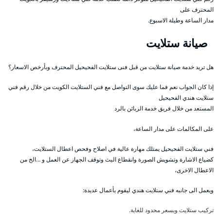
المحترف على
مدار الساعة وطيلة الاسبوع.
صيانة ستلايت
هل تريد خدمة صيانة ستلايت من قبل فنى ستلايت الفحيحيل المحترف وبأرخص الاسعار؟
إذا كان الجواب نعم فما عليك سوى التواصل مع فني الستلايت الكويت من خلال رقم فني
ستلايت هندي الفحيحيل
المستعد من خلال فريق خدمة الزبائن بالرد
على المكالمات على مدار الساعة،
فني ستلايت الفحيحيل يمتلك مهارة عالية في اصلاح وفحص اعطال الستلايت،
كضياع الاشارة وتشويش الصورة وانقطاع البث وتوقف الجهاز عن العمل و …الخ من
الاعطال الاخرى،
ويعمل الى جانبه فني ستلايت هندي ليقوم بأعمال عديدة:
تركيب ستلايت وبسعر محدود للغاية.