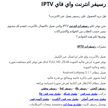
رسيفر انترنت واي فاي IPTV
هل تريد الحصول على رسيفر يعمل عبر الانترنت؟
نحن نوفر لكم
رسيفرات انترنت
IPTV والتي تعمل بالاتصال بالأنترنت لتقدم لك محتوى
مميز حسب الطلب من الخوادم والاشتراكات
توفرها لكم هذه الخوادم ؟
مميزات
رسيفرات IPTV
:
تعمل بالأنترنت واي فاير او اتصال عبر الكيبل
توفر صورة عرض عالية الجودة FULL HD ,2K,4K لذلك هي توفر لكم مشاهدة صورة
رائعة وعالية الجودة
تعمل بنظام Android Lollipop 5.1.1
أيضا تحتوي على ذاكرة خاصة ومعالج ذو قدرة عالية
تعمل بنظام 60 إطار في الثانية لعرض صورة انسيابية ورائعة
رسيفر الجني
–
رسيفر 4k
–
رسيفر hd
–
رسيفر مخفي
.
تركيب
مقوي سيرفس
–
مقوي شبكة
–
مقوي سيرفس 5g
.
مقوي سيرفس أصلي
–
مقوي سيرفس الكويت
–
مقوي السيرفس
توصيل رسيفر للبيت
نشتري سيارات
متخصصة بمعدات الستلايتات .