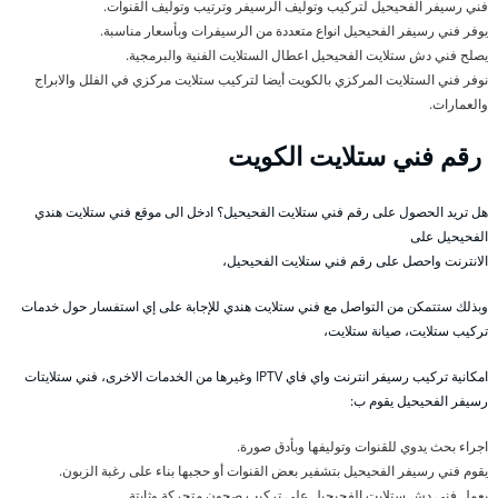
فني رسيفر الفحيحيل لتركيب وتوليف الرسيفر وترتيب وتوليف القنوات.
يوفر فني رسيفر الفحيحيل انواع متعددة من الرسيفرات وبأسعار مناسبة.
يصلح فني دش ستلايت الفحيحيل اعطال الستلايت الفنية والبرمجية.
نوفر فني الستلايت المركزي بالكويت أيضا لتركيب ستلايت مركزي في الفلل والابراج
والعمارات.
رقم فني ستلايت الكويت
هل تريد الحصول على رقم فني ستلايت الفحيحيل؟ ادخل الى موقع فني ستلايت هندي
الفحيحيل على
الانترنت واحصل على رقم فني ستلايت الفحيحيل،
وبذلك ستتمكن من التواصل مع فني ستلايت هندي للإجابة على إي استفسار حول خدمات
تركيب ستلايت، صيانة ستلايت،
امكانية تركيب رسيفر انترنت واي فاي IPTV وغيرها من الخدمات الاخرى، فني ستلايتات
رسيفر الفحيحيل يقوم ب:
اجراء بحث يدوي للقنوات وتوليفها وبأدق صورة.
يقوم فني رسيفر الفحيحيل بتشفير بعض القنوات أو حجبها بناء على رغبة الزبون.
يعمل فني دش ستلايت الفحيحيل على تركيب صحون متحركة وثابتة.