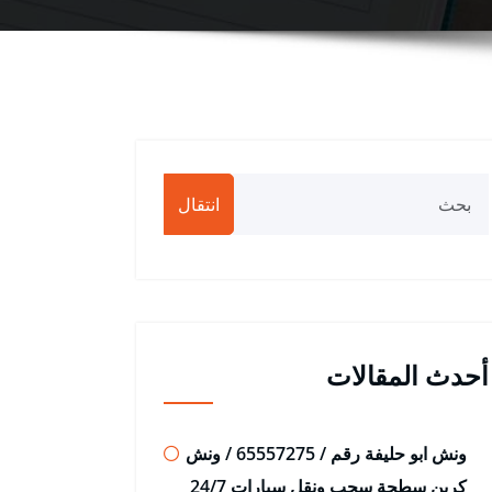
انتقال
أحدث المقالات
ونش ابو حليفة رقم / 65557275 / ونش
كرين سطحة سحب ونقل سيارات 24/7