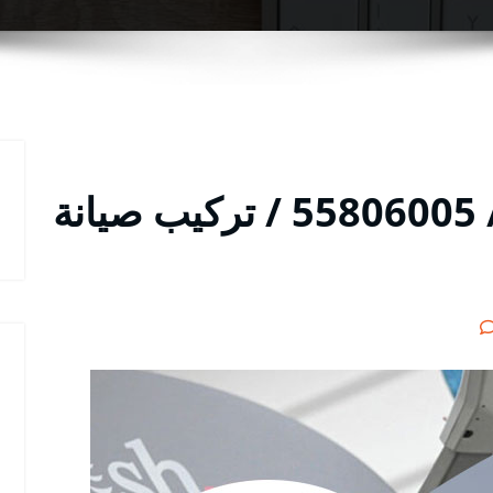
فني ستلايت في الرقة / 55806005 / تركيب صيانة