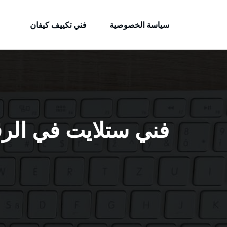
الكويتية
لتجاوز
خدمات وظائف بالكويت
لى
سياسة الخصوصية
فني تكييف كيفان
لمحتوى