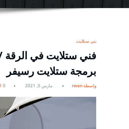
فني ستلايت
برمجة ستلايت رسيفر
بواسطة rwan
مارس 5, 2021
0