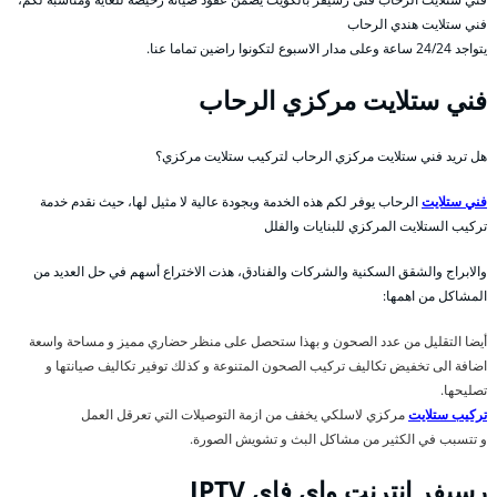
فني ستلايت هندي الرحاب
يتواجد 24/24 ساعة وعلى مدار الاسبوع لتكونوا راضين تماما عنا.
فني ستلايت مركزي الرحاب
هل تريد فني ستلايت مركزي الرحاب لتركيب ستلايت مركزي؟
فني ستلايت
الرحاب يوفر لكم هذه الخدمة وبجودة عالية لا مثيل لها، حيث نقدم خدمة
تركيب الستلايت المركزي للبنايات والفلل
والابراج والشقق السكنية والشركات والفنادق، هذت الاختراع أسهم في حل العديد من
المشاكل من اهمها:
أيضا التقليل من عدد الصحون و بهذا ستحصل على منظر حضاري مميز و مساحة واسعة
اضافة الى تخفيض تكاليف تركيب الصحون المتنوعة و كذلك توفير تكاليف صيانتها و
تصليحها.
تركيب ستلايت
مركزي لاسلكي يخفف من ازمة التوصيلات التي تعرقل العمل
و تتسبب في الكثير من مشاكل البث و تشويش الصورة.
رسيفر انترنت واي فاي IPTV