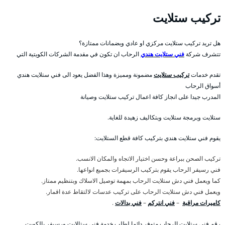
تركيب ستلايت
هل تريد تركيب ستلايت مركزي او عادي وبضمانات ممتازة؟
تتشرف شركة
فني ستلايت هندي
الرحاب ان تكون في مقدمة الشركات الكويتية التي
تقدم خدمات
تركيب ستلايت
مضمونة ومميزة وهذا الفضل يعود الى فني ستلايت هندي
أسواق الرحاب
المدرب جيدا على انجاز كافة اعمال تركيب ستلايت وصيانة
ستلايت وبرمجة ستلايت وبتكاليف زهيدة للغاية.
يقوم فني ستلايت هندي بتركيب كافة قطع الستلايت:
تركيب الصحن ببراعة وحسن اختيار الاتجاه والمكان الانسب.
فني رسيفر الرحاب يقوم بتركيب الرسيفرات بجميع انواعها.
كما ويعمل فني دش ستلايت الرحاب بمهمة توصيل الاسلاك وبتنظيم ممتاز.
ويعمل فني دش ستلايت الرحاب على تركيب عدسات لالتقاط عدة اقمار.
كاميرات مراقبة
–
فني انتركم
–
فني بدالات
.
رقم فني ستلايت الرحاب متوفر دائما لطلب خدمة فني ستالايت ورسيفر بالكويت