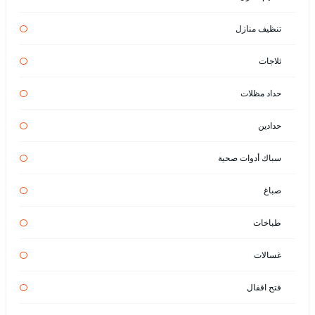
تنظيف منازل
ثلاجات
حداد مظلات
حدادين
سباك أدوات صحية
صباغ
طباخات
غسالات
فتح اقفال