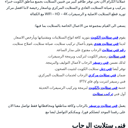
عملائنا الكرام الان نحن نوفر طاقم كبير من فنيين الستلايت بجميع مناطق الكويت خبراء
بتركيب و صيانة الستلايت العادي و الستلايت المركزي وباسعار رخيصة لاننا افضل مركز
توريد قطع الستلايت الاصلية و الرسيفرات WIFI – HD – 4K مع الكفالة
يسعى الى القيام بمجموعة من الاعمال الخاصة بالستلايت بما فيها:
يقوم
فني ستلايت الكويت
بتوريد كافة انواع الستلايتات ومقتنياتها وبأرخص الاسعار.
لدينا
فني ستلايت هندي
يقوم بأعمال تركيب ستلايت، صيانة ستلايت، اصلاح ستلايت.
رقم فني ستلايت
الرحاب مفتوح على مدار الساعة.
فني ستلايت
رسيفر الكويت لتركيب وبرمجة الرسيفرات.
لذلك نضمن
فني رسيفر
الرحاب لأعمال التوليف والبرمجة.
نوفر أيضا
فني دش
ستلايت الكويت لتثبيت الصحون.
ضمان
فني ستلايت مركزي
الرحاب لخدمات الستلايت المركزي.
فني رسيفر انترنت واي فاي IPTV
خدمة
فني ستلايت بالكويت
لبرمجة وتركيب الرسيفرات الحديثة
أول فني
تركيب ستلايت
يعمل
فني ستلايت ورسيفر
بالرحاب وكافة مناطقها ومحافظاتها فقط تواصل معنا الان
على رقمنا الموحد لنصلكم فورا، ويمكنكم التواصل ايضا مع
فني ستلايت الرحاب