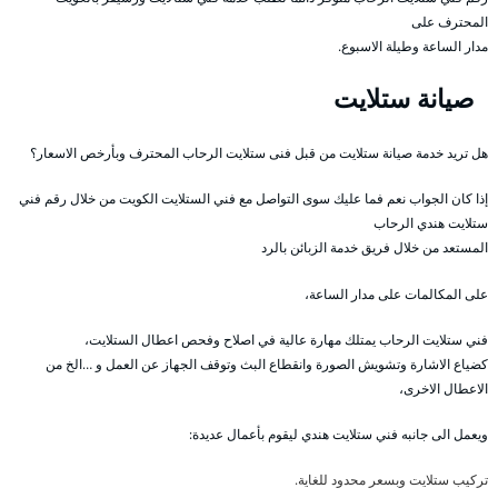
المحترف على
مدار الساعة وطيلة الاسبوع.
صيانة ستلايت
هل تريد خدمة صيانة ستلايت من قبل فنى ستلايت الرحاب المحترف وبأرخص الاسعار؟
إذا كان الجواب نعم فما عليك سوى التواصل مع فني الستلايت الكويت من خلال رقم فني
ستلايت هندي الرحاب
المستعد من خلال فريق خدمة الزبائن بالرد
على المكالمات على مدار الساعة،
فني ستلايت الرحاب يمتلك مهارة عالية في اصلاح وفحص اعطال الستلايت،
كضياع الاشارة وتشويش الصورة وانقطاع البث وتوقف الجهاز عن العمل و …الخ من
الاعطال الاخرى،
ويعمل الى جانبه فني ستلايت هندي ليقوم بأعمال عديدة:
تركيب ستلايت وبسعر محدود للغاية.