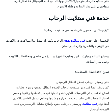
فني ستلايت الرحاب هو خيارك الامثل وبوابتك الى عالم الديجيتال فلا تختار غيره،
متواجدون على مدار الساعة وطيلة الاسبوع.
خدمة فني ستلايت الرحاب
كيف يمكنني الحصول على خدمة فني ستلايت الرحاب؟
للحصول على خدمة
فني ستلايت هندي
الرحاب يكفي ان تتصل بنا اينما كنت في الكويت
في الزهراء والناصرية والرحاب والعدان
وصباح السالم ومبارك الكبير وجليب الشيوخ و …الخ من مناطق ومحافظات الكويت
وعلى مدار الساعة.
نصلح كافة اعطال الستلايت:
فني رسيفر الرحاب لإصلاح اعطال الرسيفر.
كما ونوفر أيضا فني دش ستلايت الرحاب لإصلاح اعطال الصحن وسوء الاشارة.
اصلاح الاعطال في التوصيلات الكهربائية و تبديلها في حال تقطعها و تلفها و حسن
اختيار النوعيات التي تناسب درجة الحرارة و شدتها وتقاوم عوامل الطقس الاخرى.
أيضا نوفر
فني ستلايت
ورسيفر بالرحاب ليقوم بإصلاح مشاكل الرسيفر من حيث
البرمجة أو تبديل