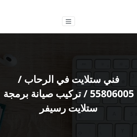
لتجاوز
الكويتية
خدمات وظائف بالكويت
لى
لمحتوى
فني ستلايت في الرحاب /
55806005 / تركيب صيانة برمجة
ستلايت رسيفر