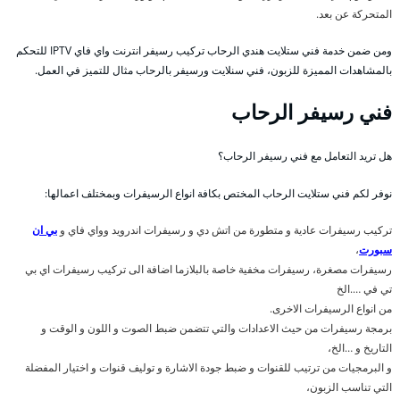
المتحركة عن بعد.
ومن ضمن خدمة فني ستلايت هندي الرحاب تركيب رسيفر انترنت واي فاي IPTV للتحكم
بالمشاهدات المميزة للزبون، فني سنلايت ورسيفر بالرحاب مثال للتميز في العمل.
فني رسيفر الرحاب
هل تريد التعامل مع فني رسيفر الرحاب؟
نوفر لكم فني ستلايت الرحاب المختص بكافة انواع الرسيفرات وبمختلف اعمالها:
تركيب رسيفرات عادية و متطورة من اتش دي و رسيفرات اندرويد وواي فاي و
بي ان
سبورت
،
رسيفرات مصغرة، رسيفرات مخفية خاصة بالبلازما اضافة الى تركيب رسيفرات اي بي
تي في ….الخ
من انواع الرسيفرات الاخرى.
برمجة رسيفرات من حيث الاعدادات والتي تتضمن ضبط الصوت و اللون و الوقت و
التاريخ و …الخ،
و البرمجيات من ترتيب للقنوات و ضبط جودة الاشارة و توليف قنوات و اختيار المفضلة
التي تناسب الزبون،