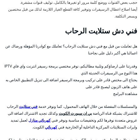
حجب بعض القنوات ووضع كلمة مرور او تغيرها بالكامل، توليف قنوات مشفرة.
أيضا اصلاح اعطال الرسيفرات وتوفير كافة القطع الغيار اللازمة لذلك من قبل مختصين
وبسعر التكلفة.
فني دش ستلايت الرحاب
هل تعاملت من قبل مع فني دش ستلايت الرحاب؟ تعاملك مع كوادرنا المؤهلة ورضاك عن
اعمالنا هي أكبر دليل على نجاحنا
وقدرتنا على ارضاؤكم وتلبية مطالبكم، نوفر مختصي برمجة رسيفر انترنت واي فاي IPTV
هذا النوع من الرسيفرات الحديثة الذي
يحتاج الى مختص قادر على تركيب وبرمجة الرسيفر اضافة الى تنزيل التطبيق الخاص به
على هاتف الزبون ليصبح قادر على
مشاهدة البرامج
والمسلسلات المفضلة من خلال الهاتف المحمول، كما ونوفر خدمة
فني ستلايت
الرحاب
للاشتراك بشبكة قناة الرياضة
بي ان سبورت الكويت
وكذلك تجديد الاشتراك اضافة الى
عروض متعددة نوفرها لكم وتخفيضات مناسبة ونوفر فني
كهربائي منازل
لعمل تمديد
وايرات الستلايتات المركزية الداخلية أو الخارجية فني
كهربائي
الكويت.
فني ستلايت الرحاب فنى رسيفر بالكويت يضمن عقود صيانة رخيصة للغاية ومناسبة لكم،