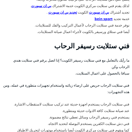
لذلك يقدم فني ستلايت مركزي الكويت خدمة الاشتراك
بي ان سبورت
.
تجديد أشتراك
بي ان سبورت
الكويت
تجديد بي ان سبورت
.
خدمة تجديد
bein sport
نوفر خدمة فني ستلايت الرحاب لأعمال التركيب والفك للستلايتات.
أيضا فني ستلاي ورسيفر بالكويت لأجراء اعمال صيانة الستلايتات.
فني ستلايت رسيفر الرحاب
ما رأيك بالتعامل مع فني ستلايت رسيفر الكويت؟ إذا اتصل برقم فني ستلايت هندي
الرحاب وكن
سباقا بالحصول على اعمال الستلايت،
فني ستلايت الرحاب حريص على ارضاء زبائنه واستخدام تجهيزات متطورة في عمله، ومن
هذه التجهيزات:
فني ستلايت الرحاب يستخدم اجهزة حديثة عند تركيب ستلايت لاستقطاب الاشارة.
عند صيانة ستلايت كافة الادوات حديثة ومتطورة.
يستخدم فني رسيفر الرحاب وسائل تعطي نتائج مضمونة.
فني دش ستلايت الكقرين يستخدم البوصلة لتحديد الاتجاه.
كما ويقوم فني ستلايت مركزي الكويت أيضا باستخدام موتورات لتحريك الاطباق