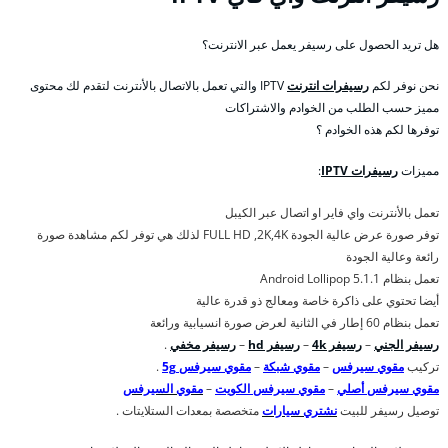
هل تريد الحصول على رسيفر يعمل عبر الانترنت؟
نحن نوفر لكم
رسيفرات انترنت
IPTV والتي تعمل بالاتصال بالأنترنت لتقدم لك محتوى
مميز حسب الطلب من الخوادم والاشتراكات
توفرها لكم هذه الخوادم ؟
مميزات
رسيفرات IPTV
:
تعمل بالأنترنت واي فاير او اتصال عبر الكيبل
توفر صورة عرض عالية الجودة FULL HD ,2K,4K لذلك هي توفر لكم مشاهدة صورة
رائعة وعالية الجودة
تعمل بنظام Android Lollipop 5.1.1
أيضا تحتوي على ذاكرة خاصة ومعالج ذو قدرة عالية
تعمل بنظام 60 إطار في الثانية لعرض صورة انسيابية ورائعة
رسيفر الجني
–
رسيفر 4k
–
رسيفر hd
–
رسيفر مخفي
.
تركيب
مقوي سيرفس
–
مقوي شبكة
–
مقوي سيرفس 5g
.
مقوي سيرفس أصلي
–
مقوي سيرفس الكويت
–
مقوي السيرفس
توصيل رسيفر للبيت
نشتري سيارات
متخصصة بمعدات الستلايتات .