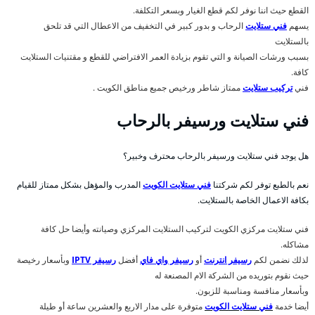
القطع حيث اننا نوفر لكم قطع الغيار وبسعر التكلفة.
يسهم
فني ستلايت
الرحاب و بدور كبير في التخفيف من الاعطال التي قد تلحق
بالستلايت
بسبب ورشات الصيانة و التي تقوم بزيادة العمر الافتراضي للقطع و مقتنيات الستلايت
كافة.
فني
تركيب ستلايت
ممتاز شاطر ورخيص جميع مناطق الكويت .
فني ستلايت ورسيفر بالرحاب
هل يوجد فني ستلايت ورسيفر بالرحاب محترف وخبير؟
نعم بالطبع توفر لكم شركتنا
فني ستلايت الكويت
المدرب والمؤهل بشكل ممتاز للقيام
بكافة الاعمال الخاصة بالستلايت.
فني ستلايت مركزي الكويت لتركيب الستلايت المركزي وصيانته وأيضا حل كافة
مشاكله.
لذلك نضمن لكم
رسيفر انترنت
أو
رسيفر واي فاي
أفضل
رسيفر IPTV
وبأسعار رخيصة
حيث نقوم بتوريده من الشركة الام المصنعة له
وبأسعار منافسة ومناسبة للزبون.
أيضا خدمة
فني ستلايت الكويت
متوفرة على مدار الاربع والعشرين ساعة أو طيلة