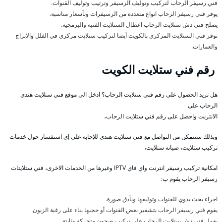
فني رسيفر الرحاب لتركيب وتوليف الرسيفر وترتيب وتوليف القنوات.
يوفر فني رسيفر الرحاب انواع متعددة من الرسيفرات وبأسعار مناسبة.
يصلح فني دش ستلايت الرحاب اعطال الستلايت الفنية والبرمجية.
نوفر فني الستلايت المركزي بالكويت أيضا لتركيب ستلايت مركزي في الفلل والابراج
والعمارات.
رقم فني ستلايت الكويت
هل تريد الحصول على رقم فني ستلايت الرحاب؟ ادخل الى موقع فني ستلايت هندي
الرحاب على
الانترنت واحصل على رقم فني ستلايت الرحاب،
وبذلك ستتمكن من التواصل مع فني ستلايت هندي للإجابة على إي استفسار حول خدمات
تركيب ستلايت، صيانة ستلايت،
امكانية تركيب رسيفر انترنت واي فاي IPTV وغيرها من الخدمات الاخرى، فني ستلايتات
رسيفر الرحاب يقوم ب:
اجراء بحث يدوي للقنوات وتوليفها وبأدق صورة.
يقوم فني رسيفر الرحاب بتشفير بعض القنوات أو حجبها بناء على رغبة الزبون.
يعمل فني دش ستلايت الرحاب على تركيب صحون متحركة وثابتة.