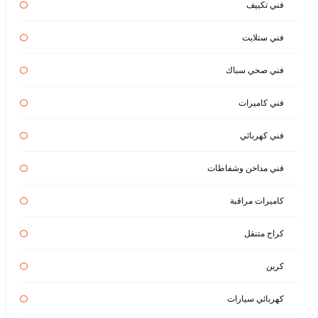
فني تكييف
فني ستلايت
فني صحي سباك
فني كاميرات
فني كهربائي
فني مداخن وشفاطات
كاميرات مراقبة
كراج متنقل
كرين
كهربائي سيارات