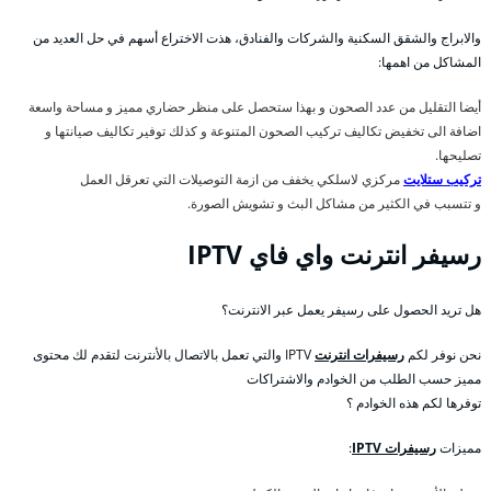
والابراج والشقق السكنية والشركات والفنادق، هذت الاختراع أسهم في حل العديد من
المشاكل من اهمها:
أيضا التقليل من عدد الصحون و بهذا ستحصل على منظر حضاري مميز و مساحة واسعة
اضافة الى تخفيض تكاليف تركيب الصحون المتنوعة و كذلك توفير تكاليف صيانتها و
تصليحها.
تركيب ستلايت
مركزي لاسلكي يخفف من ازمة التوصيلات التي تعرقل العمل
و تتسبب في الكثير من مشاكل البث و تشويش الصورة.
رسيفر انترنت واي فاي IPTV
هل تريد الحصول على رسيفر يعمل عبر الانترنت؟
نحن نوفر لكم
رسيفرات انترنت
IPTV والتي تعمل بالاتصال بالأنترنت لتقدم لك محتوى
مميز حسب الطلب من الخوادم والاشتراكات
توفرها لكم هذه الخوادم ؟
مميزات
رسيفرات IPTV
: