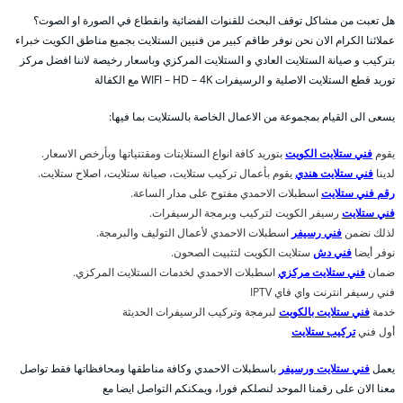
هل تعبت من مشاكل توقف البحث للقنوات الفضائية وانقطاع في الصورة او الصوت؟
عملائنا الكرام الان نحن نوفر طاقم كبير من فنيين الستلايت بجميع مناطق الكويت خبراء
بتركيب و صيانة الستلايت العادي و الستلايت المركزي وباسعار رخيصة لاننا افضل مركز
توريد قطع الستلايت الاصلية و الرسيفرات WIFI – HD – 4K مع الكفالة
يسعى الى القيام بمجموعة من الاعمال الخاصة بالستلايت بما فيها:
يقوم
فني ستلايت الكويت
بتوريد كافة انواع الستلايتات ومقتنياتها وبأرخص الاسعار.
لدينا
فني ستلايت هندي
يقوم بأعمال تركيب ستلايت، صيانة ستلايت، اصلاح ستلايت.
رقم فني ستلايت
اسطبلات الاحمدي مفتوح على مدار الساعة.
فني ستلايت
رسيفر الكويت لتركيب وبرمجة الرسيفرات.
لذلك نضمن
فني رسيفر
اسطبلات الاحمدي لأعمال التوليف والبرمجة.
نوفر أيضا
فني دش
ستلايت الكويت لتثبيت الصحون.
ضمان
فني ستلايت مركزي
اسطبلات الاحمدي لخدمات الستلايت المركزي.
فني رسيفر انترنت واي فاي IPTV
خدمة
فني ستلايت بالكويت
لبرمجة وتركيب الرسيفرات الحديثة
أول فني
تركيب ستلايت
يعمل
فني ستلايت ورسيفر
باسطبلات الاحمدي وكافة مناطقها ومحافظاتها فقط تواصل
معنا الان على رقمنا الموحد لنصلكم فورا، ويمكنكم التواصل ايضا مع