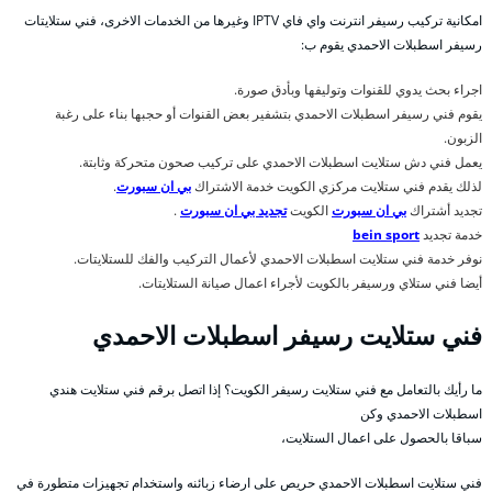
امكانية تركيب رسيفر انترنت واي فاي IPTV وغيرها من الخدمات الاخرى، فني ستلايتات
رسيفر اسطبلات الاحمدي يقوم ب:
اجراء بحث يدوي للقنوات وتوليفها وبأدق صورة.
يقوم فني رسيفر اسطبلات الاحمدي بتشفير بعض القنوات أو حجبها بناء على رغبة
الزبون.
يعمل فني دش ستلايت اسطبلات الاحمدي على تركيب صحون متحركة وثابتة.
لذلك يقدم فني ستلايت مركزي الكويت خدمة الاشتراك
بي ان سبورت
.
تجديد أشتراك
بي ان سبورت
الكويت
تجديد بي ان سبورت
.
خدمة تجديد
bein sport
نوفر خدمة فني ستلايت اسطبلات الاحمدي لأعمال التركيب والفك للستلايتات.
أيضا فني ستلاي ورسيفر بالكويت لأجراء اعمال صيانة الستلايتات.
فني ستلايت رسيفر اسطبلات الاحمدي
ما رأيك بالتعامل مع فني ستلايت رسيفر الكويت؟ إذا اتصل برقم فني ستلايت هندي
اسطبلات الاحمدي وكن
سباقا بالحصول على اعمال الستلايت،
فني ستلايت اسطبلات الاحمدي حريص على ارضاء زبائنه واستخدام تجهيزات متطورة في