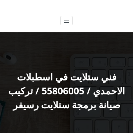
لتجاوز
الكويتية
خدمات وظائف بالكويت
لى
لمحتوى
فني ستلايت في اسطبلات
الاحمدي / 55806005 / تركيب
صيانة برمجة ستلايت رسيفر