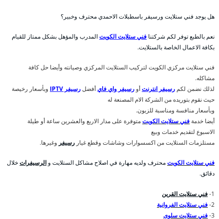
هل يوجد فني ستلايت ورسيفر باسطبلات الاحمدي محترف وخبير؟
نعم بالطبع توفر لكم شركتنا
فني ستلايت الكويت
المدرب والمؤهل بشكل ممتاز للقيام
بكافة الاعمال الخاصة بالستلايت.
فني ستلايت مركزي الكويت لتركيب الستلايت المركزي وصيانته وأيضا حل كافة
مشاكله.
لذلك نضمن لكم
رسيفر انترنت
أو
رسيفر واي فاي
أفضل
رسيفر IPTV
وبأسعار رخيصة
حيث نقوم بتوريده من الشركة الام المصنعة له
وبأسعار منافسة ومناسبة للزبون.
أيضا خدمة
فني ستلايت الكويت
متوفرة على مدار الاربع والعشرين ساعة أو طيلة
الاسبوع لتقديم خدمات وبيع
مستلزمات الستلايت من اكسسوارات وشاشات وقطع غيار
رسيفر
وغيرها.
فني ستلايت الكويت
محترف ولديه مهارة في اصلاح مشاكل الستلايت و
الرسيفرات
خلال
دقائق.
1-
فني ستلايت القرين
2-
فني ستلايت الفروانية
3-
فني ستلايت سلوى