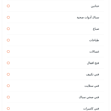
حدادين
سباك أدوات صحية
صباغ
طباخات
غسالات
فتح اقفال
فني تكييف
فني ستلايت
فني صحي سباك
فني كاميرات