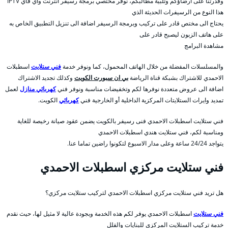
وقدرتنا على ارضاؤكم وتلبية مطالبكم، نوفر مختصي برمجة رسيفر انترنت واي فاي IPTV
هذا النوع من الرسيفرات الحديثة الذي
يحتاج الى مختص قادر على تركيب وبرمجة الرسيفر اضافة الى تنزيل التطبيق الخاص به
على هاتف الزبون ليصبح قادر على
مشاهدة البرامج
والمسلسلات المفضلة من خلال الهاتف المحمول، كما ونوفر خدمة
فني ستلايت
اسطبلات
الاحمدي للاشتراك بشبكة قناة الرياضة
بي ان سبورت الكويت
وكذلك تجديد الاشتراك
اضافة الى عروض متعددة نوفرها لكم وتخفيضات مناسبة ونوفر فني
كهربائي منازل
لعمل
تمديد وايرات الستلايتات المركزية الداخلية أو الخارجية فني
كهربائي
الكويت.
فني ستلايت اسطبلات الاحمدي فنى رسيفر بالكويت يضمن عقود صيانة رخيصة للغاية
ومناسبة لكم، فني ستلايت هندي اسطبلات الاحمدي
يتواجد 24/24 ساعة وعلى مدار الاسبوع لتكونوا راضين تماما عنا.
فني ستلايت مركزي اسطبلات الاحمدي
هل تريد فني ستلايت مركزي اسطبلات الاحمدي لتركيب ستلايت مركزي؟
فني ستلايت
اسطبلات الاحمدي يوفر لكم هذه الخدمة وبجودة عالية لا مثيل لها، حيث نقدم
خدمة تركيب الستلايت المركزي للبنايات والفلل