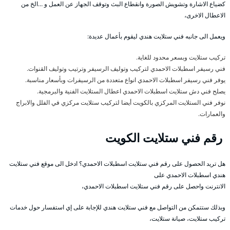
كضياع الاشارة وتشويش الصورة وانقطاع البث وتوقف الجهاز عن العمل و …الخ من
الاعطال الاخرى،
ويعمل الى جانبه فني ستلايت هندي ليقوم بأعمال عديدة:
تركيب ستلايت وبسعر محدود للغاية.
فني رسيفر اسطبلات الاحمدي لتركيب وتوليف الرسيفر وترتيب وتوليف القنوات.
يوفر فني رسيفر اسطبلات الاحمدي انواع متعددة من الرسيفرات وبأسعار مناسبة.
يصلح فني دش ستلايت اسطبلات الاحمدي اعطال الستلايت الفنية والبرمجية.
نوفر فني الستلايت المركزي بالكويت أيضا لتركيب ستلايت مركزي في الفلل والابراج
والعمارات.
رقم فني ستلايت الكويت
هل تريد الحصول على رقم فني ستلايت اسطبلات الاحمدي؟ ادخل الى موقع فني ستلايت
هندي اسطبلات الاحمدي على
الانترنت واحصل على رقم فني ستلايت اسطبلات الاحمدي،
وبذلك ستتمكن من التواصل مع فني ستلايت هندي للإجابة على إي استفسار حول خدمات
تركيب ستلايت، صيانة ستلايت،