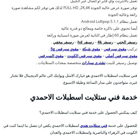
تعمل بالأنترنت واي فاير او اتصال عبر الكيبل
توفر صورة عرض عالية الجودة FULL HD ,2K,4K لذلك هي توفر لكم مشاهدة صورة
رائعة وعالية الجودة
تعمل بنظام Android Lollipop 5.1.1
أيضا تحتوي على ذاكرة خاصة ومعالج ذو قدرة عالية
تعمل بنظام 60 إطار في الثانية لعرض صورة انسيابية ورائعة
رسيفر الجني
–
رسيفر 4k
–
رسيفر hd
–
رسيفر مخفي
.
تركيب
مقوي سيرفس
–
مقوي شبكة
–
مقوي سيرفس 5g
.
مقوي سيرفس أصلي
–
مقوي سيرفس الكويت
–
مقوي السيرفس
توصيل رسيفر للبيت
نشتري سيارات
متخصصة بمعدات الستلايتات .
فني ستلايت اسطبلات الاحمدي هو خيارك الامثل وبوابتك الى عالم الديجيتال فلا تختار
غيره، متواجدون على مدار الساعة وطيلة الاسبوع.
خدمة فني ستلايت اسطبلات الاحمدي
كيف يمكنني الحصول على خدمة فني ستلايت اسطبلات الاحمدي؟
للحصول على خدمة
فني ستلايت هندي
اسطبلات الاحمدي يكفي ان تتصل بنا اينما كنت في
الكويت في الزهراء والناصرية واسطبلات الاحمدي والعدان