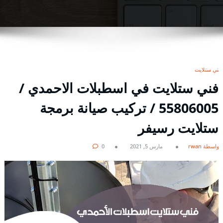
فني ستلايت
فني ستلايت في اسطبلات الاحمدي /
55806005 / تركيب صيانة برمجة
ستلايت رسيفر
بواسطة rwan
مارس 5, 2021
0