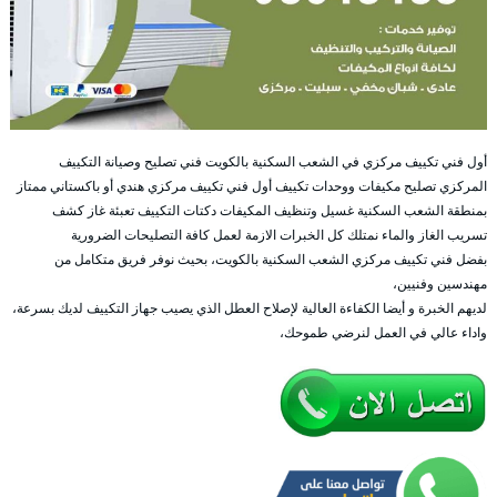
أول فني تكييف مركزي في الشعب السكنية بالكويت فني تصليح وصيانة التكييف
المركزي تصليح مكيفات ووحدات تكييف أول فني تكييف مركزي هندي أو باكستاني ممتاز
بمنطقة الشعب السكنية غسيل وتنظيف المكيفات دكتات التكييف تعبئة غاز كشف
تسريب الغاز والماء نمتلك كل الخبرات الازمة لعمل كافة التصليحات الضرورية
بفضل فني تكييف مركزي الشعب السكنية بالكويت، بحيث نوفر فريق متكامل من
مهندسين وفنيين،
لديهم الخبرة و أيضا الكفاءة العالية لإصلاح العطل الذي يصيب جهاز التكييف لديك بسرعة،
واداء عالي في العمل لنرضي طموحك،