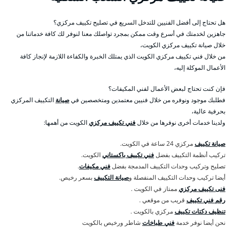
هل تحتاج إلى أفضل الفنيين للتدخل السريع في تصليح تكييف مركزي؟
جاهزين لخدمتك في أسرع وقت ممكن بمجرد تواصلك معنا لنوفر لك كافة خدماتنا من
خلال صيانة تكييف مركزي الكويت،
من خلال فني تكييف مركزي الكويت الذي يمتلك الخبرة والكفاءة اللازمة لإنجاز كافة
الأعمال الموكلة إليه،
فإن كنت تحتاج لبعض الأعمال لفني المكيفات؟
فطلبك موجود ونوفره من خلال فنيين معتمدين ومتخصصين في
صيانة
التكييف المركزي
بحرفية عالية،
ولدينا خدمات أخرى نوفرها من خلال
فني تكييف مركزي
الكويت من أهمها:
صيانة تكييف
مركزي 24 ساعة في الكويت.
تركيب أنظمة التكييف بفضل
فني تكييف باكستاني
الكويت.
تصليح وتركيب وحدات التكييف المدمجة بفضل
فني مكيفات
.
أيضا تركيب وحدات التكييف المنفصلة و
صيانة التكييف
بسعر رخيص.
فنى تكييف مركزي
ممتاز في الكويت .
رقم فني تكييف
قريب من موقعي .
تنظيف دكتات تكييف
مركزي بالكويت .
نحن أيضا نوفر خدمة
فني طباخات
شاطر ورخيص بالكويت