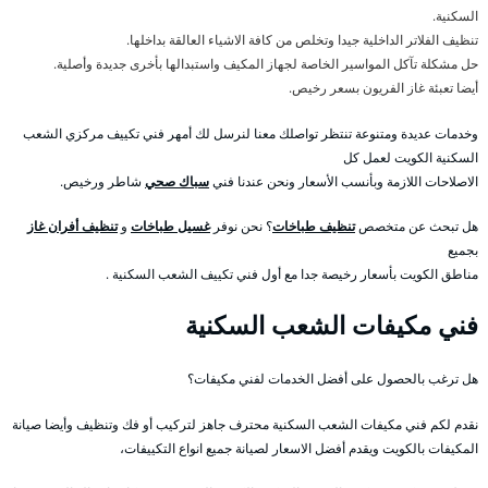
السكنية.
تنظيف الفلاتر الداخلية جيدا وتخلص من كافة الاشياء العالقة بداخلها.
حل مشكلة تآكل المواسير الخاصة لجهاز المكيف واستبدالها بأخرى جديدة وأصلية.
أيضا تعبئة غاز الفريون بسعر رخيص.
وخدمات عديدة ومتنوعة تنتظر تواصلك معنا لنرسل لك أمهر فني تكييف مركزي الشعب
السكنية الكويت لعمل كل
الاصلاحات اللازمة وبأنسب الأسعار ونحن عندنا فني
سباك صحي
شاطر ورخيص.
هل تبحث عن متخصص
تنظيف طباخات
؟ نحن نوفر
غسيل طباخات
و
تنظيف أفران غاز
بجميع
مناطق الكويت بأسعار رخيصة جدا مع أول فني تكييف الشعب السكنية .
فني مكيفات الشعب السكنية
هل ترغب بالحصول على أفضل الخدمات لفني مكيفات؟
نقدم لكم فني مكيفات الشعب السكنية محترف جاهز لتركيب أو فك وتنظيف وأيضا صيانة
المكيفات بالكويت ويقدم أفضل الاسعار لصيانة جميع انواع التكييفات،