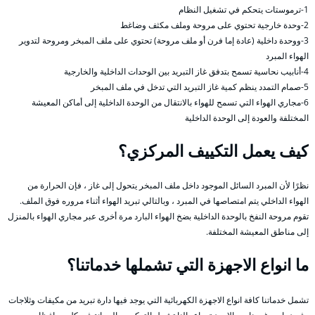
1-ترموستات يتحكم في تشغيل النظام
2-وحدة خارجية تحتوي على مروحة وملف مكثف وضاغط
3-ووحدة داخلية (عادة إما فرن أو ملف مروحة) تحتوي على ملف المبخر ومروحة لتدوير
الهواء المبرد
4-أنابيب نحاسية تسمح بتدفق غاز التبريد بين الوحدات الداخلية والخارجية
5-صمام التمدد ينظم كمية غاز التبريد التي تدخل في ملف المبخر
6-مجاري الهواء التي تسمح للهواء بالانتقال من الوحدة الداخلية إلى أماكن المعيشة
المختلفة والعودة إلى الوحدة الداخلية
كيف يعمل التكييف المركزي؟
نظرًا لأن المبرد السائل الموجود داخل ملف المبخر يتحول إلى غاز ، فإن الحرارة من
الهواء الداخلي يتم امتصاصها في المبرد ، وبالتالي تبريد الهواء أثناء مروره فوق الملف.
تقوم مروحة النفخ بالوحدة الداخلية بضخ الهواء البارد مرة أخرى عبر مجاري الهواء بالمنزل
إلى مناطق المعيشة المختلفة.
ما انواع الاجهزة التي تشملها خدماتنا؟
تشمل خدماتنا كافة انواع الاجهزة الكهربائية التي يوجد فيها دارة تبريد من مكيفات وثلاجات