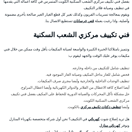
بفضل فني تكييف مركزي الشعب السكنية الكويت المتمرس في كافة اعماله التي يقدمها
في تنظيف وصيانة فلاتر التكييف
ويقوم بمعالجة تسريبات الفريون وكذلك تغير كل قطع الغيار الغير صالحة بأخرى مضمونة
وأصلية، واذا رغبت بعملة
قص خرسانات
تستطيع الاتصال بنا.
فني تكييف مركزي الشعب السكنية
ونتميز بامتلاكنا الخبرة الكبيرة والواسعة لصيانة المكيفات بأقل وقت ممكن من خلال فني
مكيفات يوفر عليك الوقت والجهد ليقوم ب:
تنظيف شامل للتكييف من داخله وخارجه.
فحص شامل للغاز بداخل المكيف وصيانة الغاز الموجود فيه.
تنظيف الوحدات الداخلية والخارجية وأيضا مجرى صرف المكيفات.
أيضا اصلاح كافة الاعطال من الفلاتر والدوائر الكهربائية وأيضا اعطال المراوح.
حل مشكلة تآكل المحركات والصيانة الدورية للحفاظ على المكيف بفضل فني تكييف
مركزي الشعب السكنية الكويت.
وأيضا
تنظيف دكتات تكييف مركزي
بالكويت.
هل تريد إصلاح شوت
كهربائي
في التكييف؟ نحن أول شركة متخصصة بكهرباء المنازل
ونوفر
كهربائي منازل
متخصص تكييف مركزي فني
كهربائي منازل
خدمه 24 ساعة .