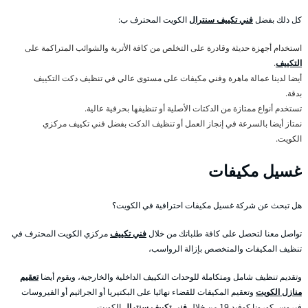
كل ذلك بفضل
فني تكييف سنترال
الكويت المحترف ب:
استخدام أجهزة حديثة وقادرة على التخلص من كافة الأتربة والشوائب المتراكمة على
التكييف
.
أيضا لدينا عمالة ماهرة وفني مكيفات على مستوى عالي في تنظيف دكت التكييف
بدقة.
تستخدم أنواع ممتازة من الدكتات الأصلية أو تنظيفها بحرفية عالية.
نمتاز أيضا بالسرعة في إنجاز العمل أو تنظيف الدكت بفضل فني تكييف مركزي
الكويت.
غسيل مكيفات
هل تبحث عن شركة غسيل مكيفات احترافية في الكويت؟
تواصل معنا لتحصل على كافة طلباتك من خلال
فني تكييف
مركزي الكويت المحترف في
تنظيف المكيفات والمتخصص بإزالة الرواسب،
وتقديم تنظيف شامل ومتكاملة للوحدات التكييف الداخلية والخارجية، ويقوم أيضا
تعقيم
منازل الكويت
وتعقيم المكيفات للقضاء نهائيا على البكتيريا أو الجراثيم أو الفيروسات
فيروس كورونا كوفيد 19 من خلال
فني تكييف سنترال
الكويت،