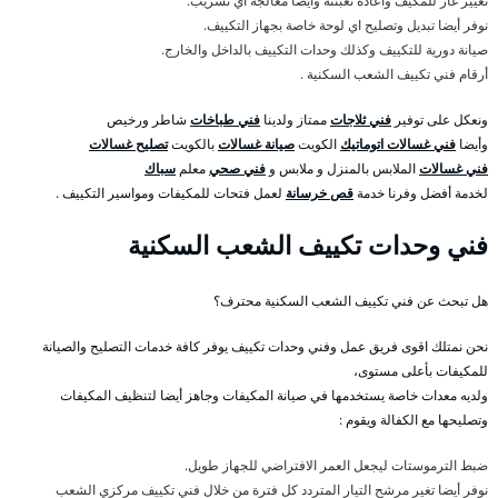
تغيير غاز للمكيف واعادة تعبئته وأيضا معالجة اي تسريب.
نوفر أيضا تبديل وتصليح اي لوحة خاصة بجهاز التكييف.
صيانة دورية للتكييف وكذلك وحدات التكييف بالداخل والخارج.
أرقام فني تكييف الشعب السكنية .
ونعكل على توفير
فني ثلاجات
ممتاز ولدينا
فني طباخات
شاطر ورخيص
وأيضا
فني غسالات اتوماتيك
الكويت
صيانة غسالات
بالكويت
تصليح غسالات
فني غسالات
الملابس بالمنزل و ملابس و
فني صحي
معلم
سباك
لخدمة أفضل وفرنا خدمة
قص خرسانة
لعمل فتحات للمكيفات ومواسير التكييف .
فني وحدات تكييف الشعب السكنية
هل تبحث عن فني تكييف الشعب السكنية محترف؟
نحن نمتلك اقوى فريق عمل وفني وحدات تكييف يوفر كافة خدمات التصليح والصيانة
للمكيفات بأعلى مستوى،
ولديه معدات خاصة يستخدمها في صيانة المكيفات وجاهز أيضا لتنظيف المكيفات
وتصليحها مع الكفالة ويقوم :
ضبط الترموستات ليجعل العمر الافتراضي للجهاز طويل.
نوفر أيضا تغير مرشح التيار المتردد كل فترة من خلال فني تكييف مركزي الشعب