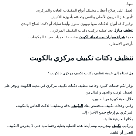
منها.
العمل على إصلاح أعطال مختلف أنواع المكيفات العادية والمركزية.
تأمين غاز الفريون الأصلي والنقي وتعبئته بأجهزة التكييف.
توفير كافة أنواع الدكتات منها نيوبون ستون وأيضا سابك أو دكت الصاج الهندي
تنظيف منازل
بعد عملية تركيب دكتات التكييف المركزى .
خدمة
شراء سيارات مستعملة الكويت
مخصصة لعميات صيانة المكيفات .
بأرخص الأسعار .
تنظيف دكتات تكييف مركزي بالكويت
هل تحتاج إلى خدمة تنظيف دكتات تكييف مركزي بالكويت؟
نوفر لكم خدمات كثيرة وخاصة تنظيف دكتات تكييف مركزي في مدينة الكويت ونوفر على
العميل الوقت والجهد والمال من
خلال نخبة كبيرة من الفنيين،
وفني وحدات تكييف متخصص بفك
التكييف
بدقة وتنظيف الدكت الخاص بالتكييف
المركزي ثم إرجاع جميع الأجزاء إلى
مكانها بحرفية عالية،
وتركيب
تكييف
وتجريب، وتتم أيضا هذه العملية بعناية وحساسية حتى لا يتعرض التكييف
للضرر أو التلف،