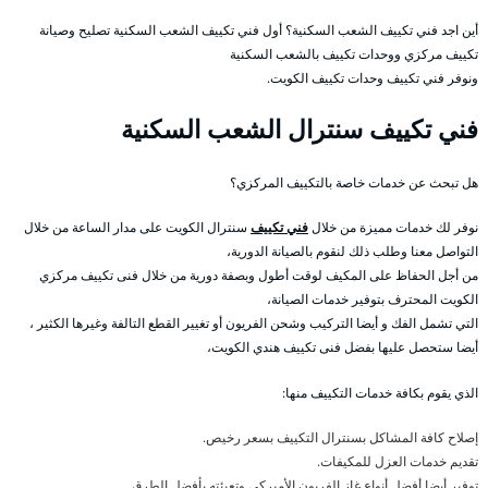
أين اجد فني تكييف الشعب السكنية؟ أول فني تكييف الشعب السكنية تصليح وصيانة
تكييف مركزي ووحدات تكييف بالشعب السكنية
ونوفر فني تكييف وحدات تكييف الكويت.
فني تكييف سنترال الشعب السكنية
هل تبحث عن خدمات خاصة بالتكييف المركزي؟
نوفر لك خدمات مميزة من خلال
فني تكييف
سنترال الكويت على مدار الساعة من خلال
التواصل معنا وطلب ذلك لنقوم بالصيانة الدورية،
من أجل الحفاظ على المكيف لوقت أطول وبصفة دورية من خلال فنى تكييف مركزي
الكويت المحترف بتوفير خدمات الصيانة،
التي تشمل الفك و أيضا التركيب وشحن الفريون أو تغيير القطع التالفة وغيرها الكثير ،
أيضا ستحصل عليها بفضل فنى تكييف هندي الكويت،
الذي يقوم بكافة خدمات التكييف منها:
إصلاح كافة المشاكل بسنترال التكييف بسعر رخيص.
تقديم خدمات العزل للمكيفات.
توفير أيضا أفضل أنواع غاز الفريون الأميركي وتعبئته بأفضل الطرق.