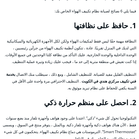
فيما يلي 6 نصائح لصيانة نظام تكييف الهواء الخاص بك:
1. حافظ على نظافتها
النظافة مهمة حقًا ليس فقط لمكيفات الهواء ولكن لكل الأجهزة الكهربائية والميكانيكية
التي لديك في المنزل تقريبًا. عادة ، تتكون أنظمة تكييف الهواء من جزأين رئيسيين ،
الوحدة الداخلية والوحدة الخارجية. عليك التأكد من نظافة كلتا الوحدتين في جميع الأوقات.
إذا كنت تعيش في منطقة متربة إلى حد ما ، فيجب عليك زيادة وتيرة عملية التنظيف.
التنظيف القليل مفيد للصيانة. للتنظيف الشامل ، ومع ذلك ، سيطلب منك الاتصال
بخدمة
فني تكييف مركزي هندي في الكويت
. التنظيف الاحترافي مرة واحدة على الأقل في
السنة يكفي للحفاظ على نظام تبريد موثوق به.
2. احصل على منظم حرارة ذكي
التكنولوجيا تحول كل شيء “ذكي”. اعتدنا على وجود هواتف وأجهزة تلفاز منذ بضع سنوات
فقط ، الآن هناك هواتف ذكية وأجهزة تلفاز ذكية. وبالمثل ، يتوفر منتج في السوق ، ويسمى
“Smart Thermostat”. الترموستات هي دماغ نظام تكييف الهواء. يتحكمون في كل شيء
يقوم به نظام التبريد الخاص بك في الداخل.