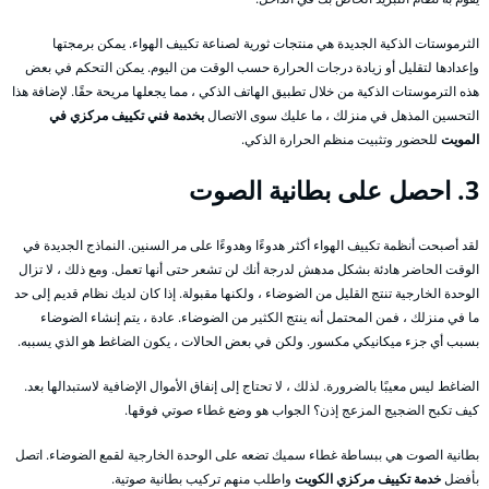
الثرموستات الذكية الجديدة هي منتجات ثورية لصناعة تكييف الهواء. يمكن برمجتها
وإعدادها لتقليل أو زيادة درجات الحرارة حسب الوقت من اليوم. يمكن التحكم في بعض
هذه الترموستات الذكية من خلال تطبيق الهاتف الذكي ، مما يجعلها مريحة حقًا. لإضافة هذا
التحسين المذهل في منزلك ، ما عليك سوى الاتصال
بخدمة فني تكييف مركزي في
المويت
للحضور وتثبيت منظم الحرارة الذكي.
3. احصل على بطانية الصوت
لقد أصبحت أنظمة تكييف الهواء أكثر هدوءًا وهدوءًا على مر السنين. النماذج الجديدة في
الوقت الحاضر هادئة بشكل مدهش لدرجة أنك لن تشعر حتى أنها تعمل. ومع ذلك ، لا تزال
الوحدة الخارجية تنتج القليل من الضوضاء ، ولكنها مقبولة. إذا كان لديك نظام قديم إلى حد
ما في منزلك ، فمن المحتمل أنه ينتج الكثير من الضوضاء. عادة ، يتم إنشاء الضوضاء
بسبب أي جزء ميكانيكي مكسور. ولكن في بعض الحالات ، يكون الضاغط هو الذي يسببه.
الضاغط ليس معيبًا بالضرورة. لذلك ، لا تحتاج إلى إنفاق الأموال الإضافية لاستبدالها بعد.
كيف تكبح الضجيج المزعج إذن؟ الجواب هو وضع غطاء صوتي فوقها.
بطانية الصوت هي ببساطة غطاء سميك تضعه على الوحدة الخارجية لقمع الضوضاء. اتصل
بأفضل
خدمة تكييف مركزي الكويت
واطلب منهم تركيب بطانية صوتية.