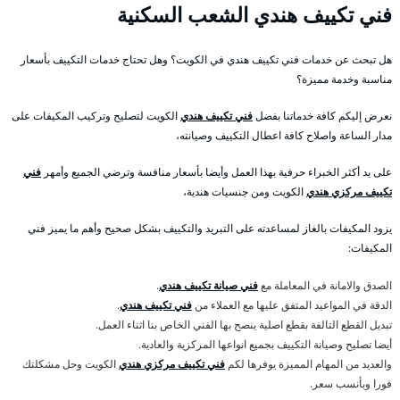
فني تكييف هندي الشعب السكنية
هل تبحث عن خدمات فني تكييف هندي في الكويت؟ وهل تحتاج خدمات التكييف بأسعار
مناسبة وخدمة مميزة؟
نعرض إليكم كافة خدماتنا بفضل
فني تكييف هندي
الكويت لتصليح وتركيب المكيفات على
مدار الساعة واصلاح كافة اعطال التكييف وصيانته،
على يد أكثر الخبراء حرفية بهذا العمل وأيضا بأسعار منافسة وترضي الجميع وأمهر
فني
تكييف مركزي هندي
الكويت ومن جنسيات هندية،
يزود المكيفات بالغاز لمساعدته على التبريد والتكييف بشكل صحيح وأهم ما يميز فني
المكيفات:
الصدق والامانة في المعاملة مع
فني صيانة تكييف هندي
.
الدقة في المواعيد المتفق عليها مع العملاء من
فني تكييف هندي
.
تبديل القطع التالفة بقطع اصلية ينصح بها الفني الخاص بنا اثناء العمل.
أيضا تصليح وصيانة التكييف بجميع انواعها المركزية والعادية.
والعديد من المهام المميزة يوفرها لكم
فني تكييف مركزي هندي
الكويت وحل مشكلتك
فورا وبأنسب سعر.