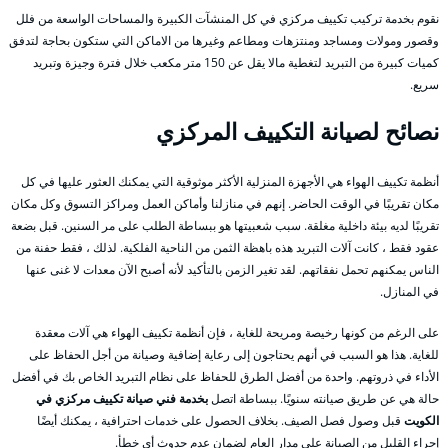
نقوم بخدمة تركيب تكييف مركزي في كل المنشآت الكبيرة والمساحات الواسعة من فلل
وقصور ومولات ومساجد ومنتزهات ومطاعم وغيرها من الاماكن التي ستكون بحاجة لتدفق
كميات كبيرة من التبريد لتغطية مالا يقل عن 150 متر مكعب خلال فترة وجيزة وتبريد
سريع.
نصائح لصيانة التكييف المركزي
أنظمة تكييف الهواء هي الأجهزة المنزلية الأكثر موثوقية التي يمكنك العثور عليها في كل
مكان تقريبًا في الوقت الحاضر. إنهم في منازلنا وأماكن العمل ومراكز التسوق وكل مكان
تقريبًا لديه بيئة داخلية مغلقة. سبب شعبيتها هو ببساطة الطلب على مر السنين. قبل بضعة
عقود فقط ، كانت آلات التبريد هذه باهظة الثمن من الناحية الفلكية. لذلك ، فقط حفنة من
الناس يمكنهم تحمل نفقاتهم. لقد تغير الزمن بالتأكيد لأنه أصبح الآن معدات لا غنى عنها
في المنازل.
على الرغم من كونها رخيصة ومريحة للغاية ، فإن أنظمة تكييف الهواء هي آلات معقدة
للغاية. هذا هو السبب في أنهم يحتاجون إلى رعاية إضافية وصيانة من أجل الحفاظ على
الأداء في ذروتهم. واحدة من أفضل الطرق للحفاظ على نظام التبريد الخاص بك في أفضل
حالة هي عن طريق صيانته سنويًا. ببساطة اتصل
بخدمة فني صيانة تكييف مركزي في
الكويت
قبل وصول فصل الصيف. بخلاف الحصول على خدمات احترافية ، يمكنك أيضًا
إجراء القليل من الصيانة على مدار العام لضمان عدم حدوث أي خطأ.