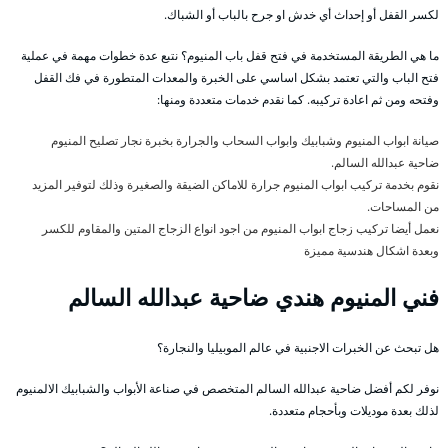
لكسر القفل أو إحداث أي خدش او جرح بالباب أو الشباك.
ما هي الطريقة المستخدمة في فتح قفل باب المنيوم؟ نتبع عدة خطوات مهمة في عملية
فتح الباب والتي تعتمد بشكل اساسي على الخبرة والمعدات المتطورة في فك القفل
وفتحه ومن ثم اعادة تركيبه. كما نقدم خدمات متعددة ومنها:
صيانة ابواب المنيوم وشبابيك وابواب السحاب والجرارة بخبرة نجار تصليح المنيوم
ضاحية عبدالله السالم.
نقوم بخدمة تركيب ابواب المنيوم جرارة للاماكن الضيقة والصغيرة وذلك لتوفير المزيد
من المساحات.
نعمل أيضا تركيب زجاج ابواب المنيوم من اجود انواع الزجاج المتين والمقاوم للكسر
وبعدة اشكال هندسية مميزة
فني المنيوم هندي ضاحية عبدالله السالم
هل تبحث عن الخبرات الاجنبية في عالم الموبيليا والنجارة؟
نوفر لكم أفضل ضاحية عبدالله السالم المتخصص في صناعة الأبواب والشبابيك الالمنيوم
لذلك بعدة موديلات وبأحجام متعددة.