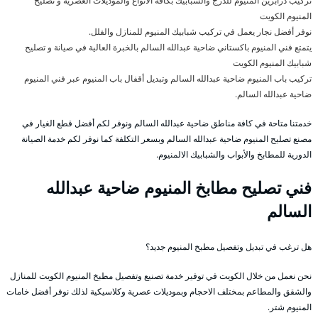
تركيب درابزين المنيوم للدرج والشبابيك بكافة الأنواع والموديلات العصرية و تصليح
المنيوم الكويت
نوفر أفضل نجار يعمل في تركيب شبابيك المنيوم للمنازل والفلل.
يتمتع فني المنيوم باكستاني ضاحية عبدالله السالم بالخبرة العالية في صيانة و تصليح
شبابيك المنيوم الكويت
تركيب باب المنيوم ضاحية عبدالله السالم وتبديل أقفال باب المنيوم عبر فني المنيوم
ضاحية عبدالله السالم.
خدمتنا متاحة في كافة مناطق ضاحية عبدالله السالم ونوفر لكم أفضل قطع الغيار في
مصنع تصليح المنيوم ضاحية عبدالله السالم وبسعر التكلفة كما نوفر لكم خدمة الصيانة
الدورية للمطابخ والأبواب والشبابيك الالمنيوم.
فني تصليح مطابخ المنيوم ضاحية عبدالله
السالم
هل ترغب في تبديل وتفصيل مطبخ المنيوم جديد؟
نحن نعمل من خلال الكويت في توفير خدمة تصنيع وتفصيل مطبخ المنيوم الكويت للمنازل
والشقق والمطاعم بمختلف الاحجام وبموديلات عصرية وكلاسيكية لذلك نوفر أفضل خامات
المنيوم شتر.