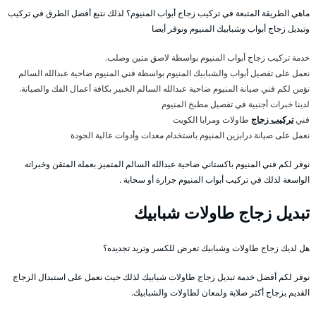
ماهي الطريقة المتبعة في تركيب زجاج أبواب المنيوم؟ لذلك نتبع أفضل الطرق في تركيب
وتبديل زجاج أبواب وشبابيك المنيوم ونوفر أيضا
خدمة تركيب زجاج أبواب المنيوم بواسطة لاصق متين وصلب.
نعمل على تفصيل أبواب والشبابيك المنيوم بواسطة فني المنيوم ضاحية عبدالله السالم
نؤمن لكم فني صيانة المنيوم ضاحية عبدالله السالم الخبير بكافة أعمال الفك والصيانة.
لدينا خبرات أجنبية في تفصيل مطبخ المنيوم
فني
تركيب زجاج
طاولات ومرايا الكويت
نعمل على صيانة درابزين المنيوم باستخدام معدات وأدوات عالية الجودة
نوفر لكم فني المنيوم باكستاني ضاحية عبدالله السالم المتميز بعمله المتقن وخبراته
الواسعة لذلك في تركيب أبواب المنيوم جرارة أو سحابة .
تبديل زجاج طاولات شبابيك
هل لديك زجاج طاولات وشبابيك تعرض للكسر وتريد تجديده؟
نوفر لكم أفضل خدمة تبديل زجاج طاولات شبابيك لذلك حيث نعمل على استبدال الزجاج
القديم بزجاج أكثر صلابة ولمعان لطاولات والشبابيك.