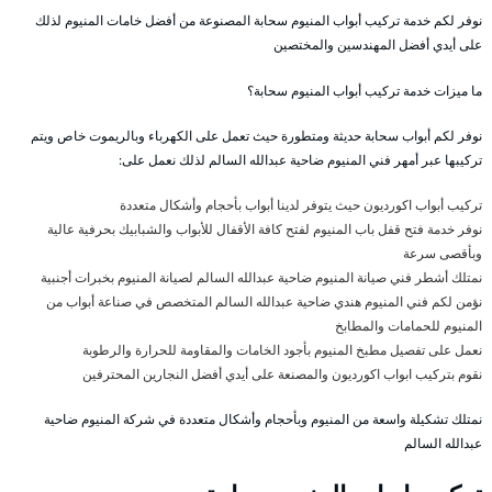
نوفر لكم خدمة تركيب أبواب المنيوم سحابة المصنوعة من أفضل خامات المنيوم لذلك
على أيدي أفضل المهندسين والمختصين
ما ميزات خدمة تركيب أبواب المنيوم سحابة؟
نوفر لكم أبواب سحابة حديثة ومتطورة حيث تعمل على الكهرباء وبالريموت خاص ويتم
تركيبها عبر أمهر فني المنيوم ضاحية عبدالله السالم لذلك نعمل على:
تركيب أبواب اكورديون حيث يتوفر لدينا أبواب بأحجام وأشكال متعددة
نوفر خدمة فتح قفل باب المنيوم لفتح كافة الأقفال للأبواب والشبابيك بحرفية عالية
وبأقصى سرعة
نمتلك أشطر فني صيانة المنيوم ضاحية عبدالله السالم لصيانة المنيوم بخبرات أجنبية
نؤمن لكم فني المنيوم هندي ضاحية عبدالله السالم المتخصص في صناعة أبواب من
المنيوم للحمامات والمطابخ
نعمل على تفصيل مطبخ المنيوم بأجود الخامات والمقاومة للحرارة والرطوبة
نقوم بتركيب ابواب اكورديون والمصنعة على أيدي أفضل النجارين المحترفين
نمتلك تشكيلة واسعة من المنيوم وبأحجام وأشكال متعددة في شركة المنيوم ضاحية
عبدالله السالم