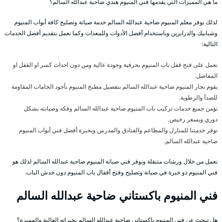
ما هي المميزات التي يقدمها فني المنيوم هندي ضاحية عبدالله السالم؟
لذلك يوفر معلم المنيوم ضاحية عبدالله السالم خدمة صيانة وتصليح كافة أبواب المنيوم
وشبابيك والدرابزين وباستخدام أفضل الأدوات وللمعدات وكما نعمل بتقديم أفضل الخدمات
التالية:
نعمل على فتح قفل باب المنيوم بحرفية وجودة عالية ومن دون احداث كسر او القفل او
المفاصل.
يقوم نجار المنيوم ضاحية عبدالله السالم بتفصيل مطبخ المنيوم بأجود الخامات المقاومة
للصدأ والرطوبة.
نؤمن جميع خدمات تركيب باب المنيوم ضاحية عبدالله السالم وفكه وصيانته بشكل
دوري وبسعر رخيص.
نوفر خدمتنا للمنازل والمطاعم والفنادق والمدرس وبخبرة أفضل فني أبواب المنيوم
ضاحية عبدالله السالم.
نعمل من خلال ورشات متنقلة ونوفر فني صيانة المنيوم ضاحية عبدالله السالم لذلك هو
فني المنيوم ذو خبرة في صيانة وتصليح وفتح أقفال باب المنيوم دون خدش الباب.
فني المنيوم باكستاني ضاحية عبدالله السالم
هل تبحث عن فني المنيوم باكستاني ضاحية عبدالله السالم بخبراته العالية والمميزة؟