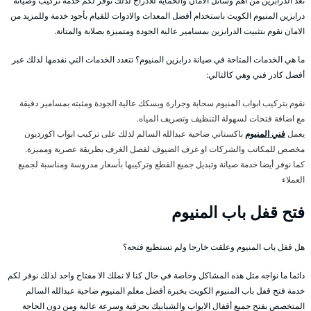
تعد الدرابزين من أهم وسائل الامان والحماية للأدراج لذلك نوفر لكم خدمة تركيب وصيانة
درابزين المنيوم الكويت باستخدام أفضل المعدات والادوات للقيام بأجود خدمة وللمزيد من
الامان نقوم بتثبيت الدرابزين بمسامير عالية الجودة ومتميزة بصلابة والمتانة.
ما هي الخدمات المتاحة في صيانة درابزين المنيوم؟ تتعدد الخدمات التي نقدمها لذلك عبر
أفضل كادر فني وهي كالتالي:
نقوم بتركيب ابواب المنيوم سحابة وجرارة وبسكك عالية الجودة ومثبته بمسامير دقيقة
مع اضافة فتحات لسهولة التنظيف وتصريف المياه.
يعمل
فني المنيوم
باكستاني ضاحية عبدالله السالم لذلك على تركيب ابواب اكورديون
مخصص للمكاتب والشركات او غرف الضيوف لفصل الغرف بطريقة عصرية ومميزة.
كما نوفر أيضا خدمة صيانة وتبديل جميع القطع وتركيبها بأسعار مدروسة ومناسبة لجميع
العملاء
فتح قفل باب المنيوم
هل قفل باب المنيوم وعلقت خارجا ولم تستطيع فتحه؟
دائما ما نواجه مثل هذه المشاكل وخاصة في حال كنا لا نملك الا مفتاح واحد لذلك نوفر لكم
خدمة فتح قفل باب المنيوم الكويت بخبرة أفضل معلم المنيوم ضاحية عبدالله السالم
المتخصص بفتح جميع أقفال الابواب والشبابيك بحرفية وسرعة عالية ومن دون الحاجة