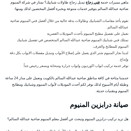
ماهي مميزات خدمة
فني زجاج
تبديل زجاج طاولات شبابيك؟ نمتاز في شركة المنيوم
ضاحية عبدالله السالم بتوفير خدمات متنوعة وبخبرة أفضل المختصين لذلك ومنها:
نقوم بأخذ مقاسات الشبابيك وطاولات بدقة عالية من خلال أفضل فني المنيوم ضاحية
عبدالله السالم.
نعمل على تفصيل مطبخ المنيوم بأحدث الموديلات العصرية
نمتلك فني شبابيك المنيوم ضاحية عبدالله السالم المتخصص في تفصيل شبابيك
المنيوم للمطابخ والغرف.
لدينا نجار المنيوم شتر الذي يعمل على إصلاح الأبواب وتبديل مفصلات الابواب بكل دقة
وإبداع.
نوفر خدمة تركيب ابواب اكورديون وابواب جرارة وسحابة وبسعر رخيص جداً
خدمتنا متاحة في كافة مناطق ضاحية عبدالله السالم بالكويت ونعمل على مدار 24 ساعة
وطيلة أيام الأسبوع لذلك نوفر لكم أحدث الموديلات لأبواب المنيوم وشبابيك ومطابخ
المنيوم وبتقنيات حديثة.
صيانة درابزين المنيوم
هل تريد تركيب درابزين المنيوم وتبحث عن أفضل معلم المنيوم ضاحية عبدالله السالم؟