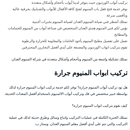
تركيب أبواب اكورديون حيث يتوفر لدينا أبواب بأحجام وأشكال متعددة
نوفر خدمة فتح قفل باب المنيوم لفتح كافة الأقفال للأبواب والشبابيك بحرفية عالية
وبأقصى سرعة
نمتلك أشطر فني صيانة المنيوم العدان لصيانة المنيوم بخبرات أجنبية
نؤمن لكم فني المنيوم هندي العدان المتخصص في صناعة أبواب من المنيوم للحمامات
والمطابخ
نعمل على تفصيل مطبخ المنيوم بأجود الخامات والمقاومة للحرارة والرطوبة
نقوم بتركيب ابواب اكورديون والمصنعة على أيدي أفضل النجارين المحترفين
نمتلك تشكيلة واسعة من المنيوم وبأحجام وأشكال متعددة في شركة المنيوم العدان
تركيب ابواب المنيوم جرارة
هل تود تركيب أبواب المنيوم جرارة؟ نوفر لكم خدمة تركيب ابواب المنيوم جرارة لذلك
بواسطة خبير متخصص في فك وتركيب أبواب الالمنيوم باستخدام أفضل المعدات الحديثة.
كيف نقوم بتركيب ابواب المنيوم جرارة؟
نمتلك الخبرة الكاملة في عمليات التركيب واتباع وسائل وطرق حديثة لذلك في عملية
التركيب والتي تتم على أيدي أفضل معلم المنيوم العدان. ونمتاز ب: