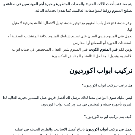
يتم صناعته بأحدث الآلات الحديثة والمعدات المتطورة وبخبرة أهم المهندسين في صناعة و
تصليح المنيوم ووفقا للمواصفات العالمية. كما نقدم الخدمات التالية:
نوفر خدمة فتح قفل باب المنيوم مع توفير خدمة تبديل الاقفال التالفة بحرفية لا مثيل
لها.
يعمل فني المنيوم هندي العدان على تصنيع شبابيك المنيوم لكافة المنشئات السكنية أو
المنشئات الحيوية أو المصانع أو المدارس
نؤمن لكم
فني المنيوم الكويت
فني المنيوم شتر العدان المتخصص في صيانة ابواب
الالمنيوم وتبديل المفاصل التالفة او المقابض المكسورة.
تركيب ابواب اكورديون
هل ترغب بتركيب ابواب اكورديون؟
ليس عليك سوى التواصل معنا لذلك نرسل لك أفضل فريق عمل المتميز بخبرته العالية لذا
المزود بأجهزة حديثة والمختص في فك وتركيب ابواب اكورديون
كيف يتم تركيب ابواب اكورديون؟
نعمل في تركيب
ابواب اكورديون
باتباع أفضل الاساليب والطرق الحديثة في عملية