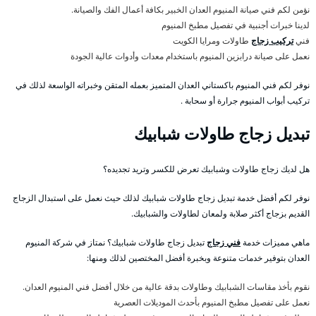
نؤمن لكم فني صيانة المنيوم العدان الخبير بكافة أعمال الفك والصيانة.
لدينا خبرات أجنبية في تفصيل مطبخ المنيوم
فني
تركيب زجاج
طاولات ومرايا الكويت
نعمل على صيانة درابزين المنيوم باستخدام معدات وأدوات عالية الجودة
نوفر لكم فني المنيوم باكستاني العدان المتميز بعمله المتقن وخبراته الواسعة لذلك في
تركيب أبواب المنيوم جرارة أو سحابة .
تبديل زجاج طاولات شبابيك
هل لديك زجاج طاولات وشبابيك تعرض للكسر وتريد تجديده؟
نوفر لكم أفضل خدمة تبديل زجاج طاولات شبابيك لذلك حيث نعمل على استبدال الزجاج
القديم بزجاج أكثر صلابة ولمعان لطاولات والشبابيك.
ماهي مميزات خدمة
فني زجاج
تبديل زجاج طاولات شبابيك؟ نمتاز في شركة المنيوم
العدان بتوفير خدمات متنوعة وبخبرة أفضل المختصين لذلك ومنها:
نقوم بأخذ مقاسات الشبابيك وطاولات بدقة عالية من خلال أفضل فني المنيوم العدان.
نعمل على تفصيل مطبخ المنيوم بأحدث الموديلات العصرية