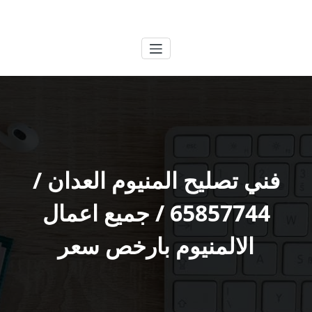
لتجاوز
الكويتية
خدمات وظائف بالكويت
لى
لمحتوى
فني تصليح المنيوم العدان /
65857744 / جميع اعمال
الالمنيوم بارخص سعر