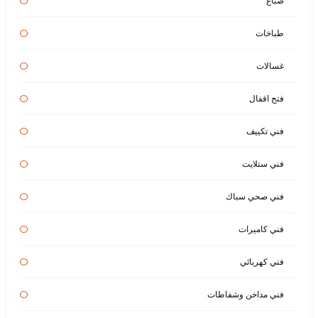
صباغ
طباخات
غسالات
فتح اقفال
فني تكييف
فني ستلايت
فني صحي سباك
فني كاميرات
فني كهربائي
فني مداخن وشفاطات