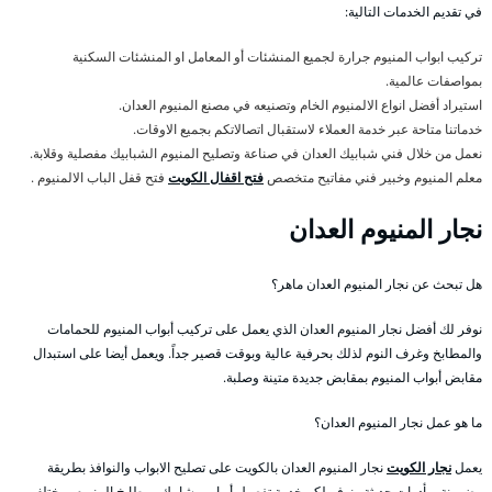
في تقديم الخدمات التالية:
تركيب ابواب المنيوم جرارة لجميع المنشئات أو المعامل او المنشئات السكنية
بمواصفات عالمية.
استيراد أفضل انواع الالمنيوم الخام وتصنيعه في مصنع المنيوم العدان.
خدماتنا متاحة عبر خدمة العملاء لاستقبال اتصالاتكم بجميع الاوقات.
نعمل من خلال فني شبابيك العدان في صناعة وتصليح المنيوم الشبابيك مفصلية وقلابة.
معلم المنيوم وخبير فني مفاتيح متخصص
فتح اقفال الكويت
فتح قفل الباب الالمنيوم .
نجار المنيوم العدان
هل تبحث عن نجار المنيوم العدان ماهر؟
نوفر لك أفضل نجار المنيوم العدان الذي يعمل على تركيب أبواب المنيوم للحمامات
والمطابخ وغرف النوم لذلك بحرفية عالية وبوقت قصير جداً. ويعمل أيضا على استبدال
مقابض أبواب المنيوم بمقابض جديدة متينة وصلبة.
ما هو عمل نجار المنيوم العدان؟
يعمل
نجار الكويت
نجار المنيوم العدان بالكويت على تصليح الابواب والنوافذ بطريقة
مضمونة وبأدوات حديثة ونوفر لكم خدمة تفصيل أبواب وشابيك ومطابخ المنيوم بمختلف