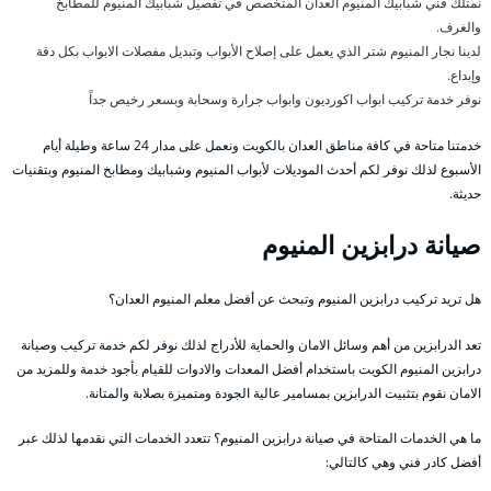
نمتلك فني شبابيك المنيوم العدان المتخصص في تفصيل شبابيك المنيوم للمطابخ
والغرف.
لدينا نجار المنيوم شتر الذي يعمل على إصلاح الأبواب وتبديل مفصلات الابواب بكل دقة
وإبداع.
نوفر خدمة تركيب ابواب اكورديون وابواب جرارة وسحابة وبسعر رخيص جداً
خدمتنا متاحة في كافة مناطق العدان بالكويت ونعمل على مدار 24 ساعة وطيلة أيام
الأسبوع لذلك نوفر لكم أحدث الموديلات لأبواب المنيوم وشبابيك ومطابخ المنيوم وبتقنيات
حديثة.
صيانة درابزين المنيوم
هل تريد تركيب درابزين المنيوم وتبحث عن أفضل معلم المنيوم العدان؟
تعد الدرابزين من أهم وسائل الامان والحماية للأدراج لذلك نوفر لكم خدمة تركيب وصيانة
درابزين المنيوم الكويت باستخدام أفضل المعدات والادوات للقيام بأجود خدمة وللمزيد من
الامان نقوم بتثبيت الدرابزين بمسامير عالية الجودة ومتميزة بصلابة والمتانة.
ما هي الخدمات المتاحة في صيانة درابزين المنيوم؟ تتعدد الخدمات التي نقدمها لذلك عبر
أفضل كادر فني وهي كالتالي: