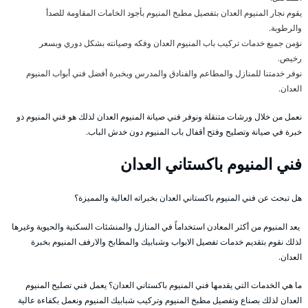
يقوم نجار المنيوم العدان بتفصيل مطبخ المنيوم بأجود الخامات المقاومة للصدأ
والرطوبة.
نؤمن جميع خدمات تركيب باب المنيوم العدان وفكه وصيانته بشكل دوري وبسعر
رخيص.
نوفر خدمتنا للمنازل والمطاعم والفنادق والمدرس وبخبرة أفضل فني أبواب المنيوم
العدان.
نعمل من خلال ورشات متنقلة ونوفر فني صيانة المنيوم العدان لذلك هو فني المنيوم ذو
خبرة في صيانة وتصليح وفتح أقفال باب المنيوم دون خدش الباب.
فني المنيوم باكستاني العدان
هل تبحث عن فني المنيوم باكستاني العدان بخبراته العالية والمميزة؟
يعد المنيوم من أكثر المعادن استخداماً في المنازل والمنشئات السكنية والحيوية وغيرها
لذلك نقوم بتقديم خدمات تفصيل الابواب وشبابيك والمطابخ والارفف المنيوم بخبرة
العدان.
ما هي الخدمات التي يقدمها فني المنيوم باكستاني العدان؟ يعمل فني تصليح المنيوم
العدان لذلك بصناع وتفصيل مطبخ المنيوم وتركيب شبابيك المنيوم ونعمل بكفاءة عالية