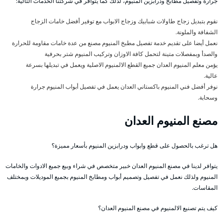
جرارة وتفصيل مطابخ ودرابزين المنيوم، لذلك كما يتوافر في شركتنا الخدمات التالية:
نقوم بتبديل زجاج طاولات شبابيك وزجاج الابواب مع توفير أفضل خامات الزجاج
الشفافة والملونة.
نعمل أيضا على تقديم خدمة تفصيل مطبخ المنيوم مصنع من عدة خامات مقاومة للحرارة
والصدأ وبمفصلات متينة لتحمل كافة الاوزان وتركيب المنيوم شتر بحرفية
يؤمن معلم المنيوم العدان جميع القطع الالمنيوم الاصلية ويعمل في تبديلها بسرعة
عالية.
نوفر أفضل فني المنيوم باكستاني العدان يعمل في تفصيل أبواب المنيوم جرارة
وسحابة.
مصنع المنيوم العدان
هل ترغب بالحصول على قطع وابواب ودرابزين المنيوم بأسعار مميزة؟
يتوافر لدينا في مصنع المنيوم العدان خبير متخصص في شراء وبيع جميع الادوات والخامات
المنيوم ولذلك نعمل في تفصيل وتصميم أبواب ومطابخ المنيوم بجميع الموديلات وبمختلف
المقاسات.
كيف يتم تصنيع الالمنيوم في مصنع المنيوم العدان؟