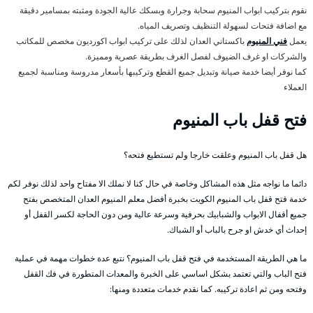
نقوم بتركيب ابواب المنيوم سحابة وجرارة وبسكك عالية الجودة ومثبته بمسامير دقيقة
مع اضافة فتحات لسهولة التنظيف وتصريف المياه.
يعمل
فني المنيوم
باكستاني العدان لذلك على تركيب ابواب اكورديون مخصص للمكاتب
والشركات او غرف الضيوف لفصل الغرف بطريقة عصرية ومميزة.
كما نوفر أيضا خدمة صيانة وتبديل جميع القطع وتركيبها بأسعار مدروسة ومناسبة لجميع
العملاء
فتح قفل باب المنيوم
هل قفل باب المنيوم وعلقت خارجا ولم تستطيع فتحه؟
دائما ما نواجه مثل هذه المشاكل وخاصة في حال كنا لا نملك الا مفتاح واحد لذلك نوفر لكم
خدمة فتح قفل باب المنيوم الكويت بخبرة أفضل معلم المنيوم العدان المتخصص بفتح
جميع أقفال الابواب والشبابيك بحرفية وسرعة عالية ومن دون الحاجة لكسر القفل أو
إحداث أي خدش او جرح بالباب أو الشباك.
ما هي الطريقة المستخدمة في فتح قفل باب المنيوم؟ نتبع عدة خطوات مهمة في عملية
فتح الباب والتي تعتمد بشكل اساسي على الخبرة والمعدات المتطورة في فك القفل
وفتحه ومن ثم اعادة تركيبه. كما نقدم خدمات متعددة ومنها: