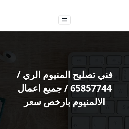
لتجاوز
الكويتية
خدمات وظائف بالكويت
لى
لمحتوى
فني تصليح المنيوم الري /
65857744 / جميع اعمال
الالمنيوم بارخص سعر