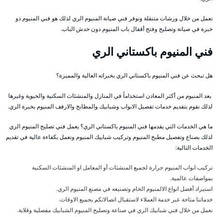
نعمل من خلال ورشات متنقلة ونوفر فني صيانة المنيوم الري لذلك هو فني المنيوم ذو
خبرة في صيانة وتصليح وفتح أقفال باب المنيوم دون خدش الباب.
فني المنيوم باكستاني الري
هل تبحث عن فني المنيوم باكستاني الري بخبراته العالية والمميزة؟
يعد المنيوم من أكثر المعادن استخداماً في المنازل والمنشئات السكنية والحيوية وغيرها
لذلك نقوم بتقديم خدمات تفصيل الابواب وشبابيك والمطابخ والارفف المنيوم بخبرة الري.
ما هي الخدمات التي يقدمها فني المنيوم باكستاني الري؟ يعمل فني تصليح المنيوم الري
لذلك بصناع وتفصيل مطبخ المنيوم وتركيب شبابيك المنيوم ونعمل بكفاءة عالية في تقديم
الخدمات التالية:
تركيب ابواب المنيوم جرارة لجميع المنشئات أو المعامل او المنشئات السكنية
بمواصفات عالمية.
استيراد أفضل انواع الالمنيوم الخام وتصنيعه في مصنع المنيوم الري.
خدماتنا متاحة عبر خدمة العملاء لاستقبال اتصالاتكم بجميع الاوقات.
نعمل من خلال فني شبابيك الري في صناعة وتصليح المنيوم الشبابيك مفصلية وقلابة.