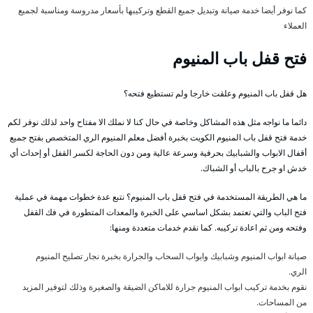
كما نوفر أيضا خدمة صيانة وتبديل جميع القطع وتركيبها بأسعار مدروسة ومناسبة لجميع
العملاء
فتح قفل باب المنيوم
هل قفل باب المنيوم وعلقت خارجا ولم تستطيع فتحه؟
دائما ما نواجه مثل هذه المشاكل وخاصة في حال كنا لا نملك الا مفتاح واحد لذلك نوفر لكم
خدمة فتح قفل باب المنيوم الكويت بخبرة أفضل معلم المنيوم الري المتخصص بفتح جميع
أقفال الابواب والشبابيك بحرفية وسرعة عالية ومن دون الحاجة لكسر القفل أو إحداث أي
خدش او جرح بالباب أو الشباك.
ما هي الطريقة المستخدمة في فتح قفل باب المنيوم؟ نتبع عدة خطوات مهمة في عملية
فتح الباب والتي تعتمد بشكل اساسي على الخبرة والمعدات المتطورة في فك القفل
وفتحه ومن ثم اعادة تركيبه. كما نقدم خدمات متعددة ومنها:
صيانة ابواب المنيوم وشبابيك وابواب السحاب والجرارة بخبرة نجار تصليح المنيوم
الري.
نقوم بخدمة تركيب ابواب المنيوم جرارة للاماكن الضيقة والصغيرة وذلك لتوفير المزيد
من المساحات.