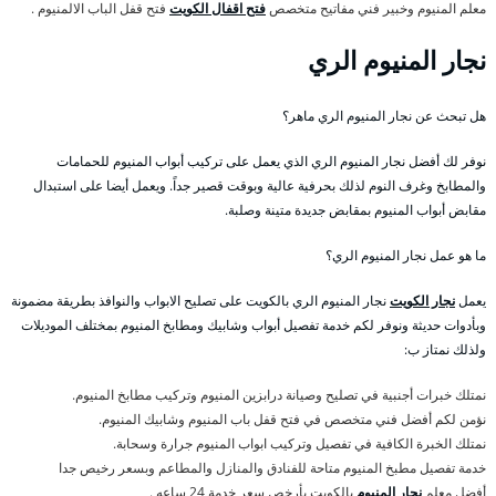
معلم المنيوم وخبير فني مفاتيح متخصص
فتح اقفال الكويت
فتح قفل الباب الالمنيوم .
نجار المنيوم الري
هل تبحث عن نجار المنيوم الري ماهر؟
نوفر لك أفضل نجار المنيوم الري الذي يعمل على تركيب أبواب المنيوم للحمامات
والمطابخ وغرف النوم لذلك بحرفية عالية وبوقت قصير جداً. ويعمل أيضا على استبدال
مقابض أبواب المنيوم بمقابض جديدة متينة وصلبة.
ما هو عمل نجار المنيوم الري؟
يعمل
نجار الكويت
نجار المنيوم الري بالكويت على تصليح الابواب والنوافذ بطريقة مضمونة
وبأدوات حديثة ونوفر لكم خدمة تفصيل أبواب وشابيك ومطابخ المنيوم بمختلف الموديلات
ولذلك نمتاز ب:
نمتلك خبرات أجنبية في تصليح وصيانة درابزين المنيوم وتركيب مطابخ المنيوم.
نؤمن لكم أفضل فني متخصص في فتح قفل باب المنيوم وشابيك المنيوم.
نمتلك الخبرة الكافية في تفصيل وتركيب ابواب المنيوم جرارة وسحابة.
خدمة تفصيل مطبخ المنيوم متاحة للفنادق والمنازل والمطاعم وبسعر رخيص جدا
أفضل معلم
نجار المنيوم
بالكويت بأرخص سعر خدمة 24 ساعه .