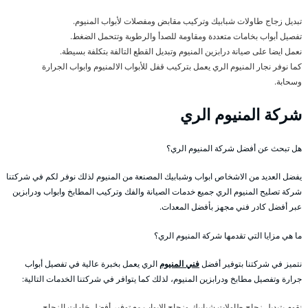
تبديل زجاج طاولات شبابيك وتركيب مقابض ومفصلات لأبواب المنيوم.
تفصيل أبواب بخامات متعددة ومقاومة للصدأ والرطوبة وتتحمل الضغط.
نعمل ايضا على صيانة درابزين المنيوم وتبديل القطع التالفة بتكلفة بسيطة.
كما نوفر نجار المنيوم الري يعمل بتركيب قفل للأبواب الالمنيوم وابواب الجرارة
وسحابة.
شركة المنيوم الري
هل تبحث عن أفضل شركة المنيوم الري؟
يفضل العديد من الاشخاص ابواب وشبابيك المصنعة من المنيوم لذلك نوفر لكم في شركتنا
شركة تصليح المنيوم الري جميع خدمات الصيانة والفك وتركيب المطابخ وابواب ودرابزين
عبر أفضل كادر فني مجهز بأفضل المعدات.
ما هي مزايا التي تقدمها شركة المنيوم الري؟
نتميز في شركتنا بتوفير أفضل
فني المنيوم
الري يعمل بخبرة عالية في تفصيل أبواب
جرارة وتفصيل مطابخ ودرابزين المنيوم، لذلك كما يتوافر في شركتنا الخدمات التالية:
نقوم بتبديل زجاج طاولات شبابيك وزجاج الابواب مع توفير أفضل خامات الزجاج