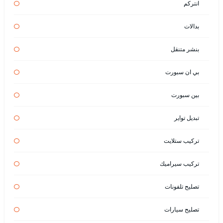
انتركم
بدالات
بنشر متنقل
بي ان سبورت
بين سبورت
تبديل تواير
تركيب ستلايت
تركيب سيراميك
تصليح تلفونات
تصليح سيارات