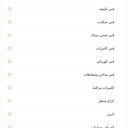
فني تكييف
فني ستلايت
فني صحي سباك
فني كاميرات
فني كهربائي
فني مداخن وشفاطات
كاميرات مراقبة
كراج متنقل
كرين
كهربائي سيارات