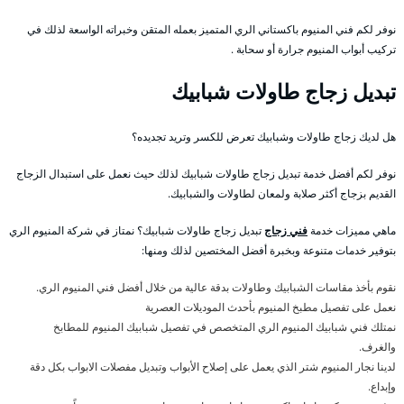
نوفر لكم فني المنيوم باكستاني الري المتميز بعمله المتقن وخبراته الواسعة لذلك في
تركيب أبواب المنيوم جرارة أو سحابة .
تبديل زجاج طاولات شبابيك
هل لديك زجاج طاولات وشبابيك تعرض للكسر وتريد تجديده؟
نوفر لكم أفضل خدمة تبديل زجاج طاولات شبابيك لذلك حيث نعمل على استبدال الزجاج
القديم بزجاج أكثر صلابة ولمعان لطاولات والشبابيك.
ماهي مميزات خدمة
فني زجاج
تبديل زجاج طاولات شبابيك؟ نمتاز في شركة المنيوم الري
بتوفير خدمات متنوعة وبخبرة أفضل المختصين لذلك ومنها:
نقوم بأخذ مقاسات الشبابيك وطاولات بدقة عالية من خلال أفضل فني المنيوم الري.
نعمل على تفصيل مطبخ المنيوم بأحدث الموديلات العصرية
نمتلك فني شبابيك المنيوم الري المتخصص في تفصيل شبابيك المنيوم للمطابخ
والغرف.
لدينا نجار المنيوم شتر الذي يعمل على إصلاح الأبواب وتبديل مفصلات الابواب بكل دقة
وإبداع.