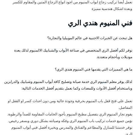
نعمل أيضا تركيب زجاج ابواب المنيوم من اجود انواع الزجاج المتين والمقاوم للكسر
وبعدة اشكال هندسية مميزة
فني المنيوم هندي الري
هل تبحث عن الخبرات الاجنبية في عالم الموبيليا والنجارة؟
نوفر لكم أفضل الري المتخصص في صناعة الأبواب والشبابيك الالمنيوم لذلك بعدة
موديلات وبأحجام متعددة.
ما هي المميزات التي يقدمها فني المنيوم هندي الري؟
لذلك يوفر معلم المنيوم الري خدمة صيانة وتصليح كافة أبواب المنيوم وشبابيك والدرابزين
وباستخدام أفضل الأدوات وللمعدات وكما نعمل بتقديم أفضل الخدمات التالية:
نعمل على فتح قفل باب المنيوم بحرفية وجودة عالية ومن دون احداث كسر او القفل او
المفاصل.
يقوم نجار المنيوم الري بتفصيل مطبخ المنيوم بأجود الخامات المقاومة للصدأ والرطوبة.
نؤمن جميع خدمات تركيب باب المنيوم الري وفكه وصيانته بشكل دوري وبسعر رخيص.
نوفر خدمتنا للمنازل والمطاعم والفنادق والمدرس وبخبرة أفضل فني أبواب المنيوم
الري.