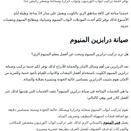
نوفر خدمة تركيب ابواب اكورديون وابواب جرارة وسحابة وبسعر رخيص جداً
خدمتنا متاحة في كافة مناطق الري بالكويت ونعمل على مدار 24 ساعة وطيلة أيام
الأسبوع لذلك نوفر لكم أحدث الموديلات لأبواب المنيوم وشبابيك ومطابخ المنيوم وبتقنيات
حديثة.
صيانة درابزين المنيوم
هل تريد تركيب درابزين المنيوم وتبحث عن أفضل معلم المنيوم الري؟
تعد الدرابزين من أهم وسائل الامان والحماية للأدراج لذلك نوفر لكم خدمة تركيب وصيانة
درابزين المنيوم الكويت باستخدام أفضل المعدات والادوات للقيام بأجود خدمة وللمزيد من
الامان نقوم بتثبيت الدرابزين بمسامير عالية الجودة ومتميزة بصلابة والمتانة.
ما هي الخدمات المتاحة في صيانة درابزين المنيوم؟ تتعدد الخدمات التي نقدمها لذلك عبر
أفضل كادر فني وهي كالتالي:
نقوم بتركيب ابواب المنيوم سحابة وجرارة وبسكك عالية الجودة ومثبته بمسامير دقيقة
مع اضافة فتحات لسهولة التنظيف وتصريف المياه.
يعمل
فني المنيوم
باكستاني الري لذلك على تركيب ابواب اكورديون مخصص للمكاتب
والشركات او غرف الضيوف لفصل الغرف بطريقة عصرية ومميزة.