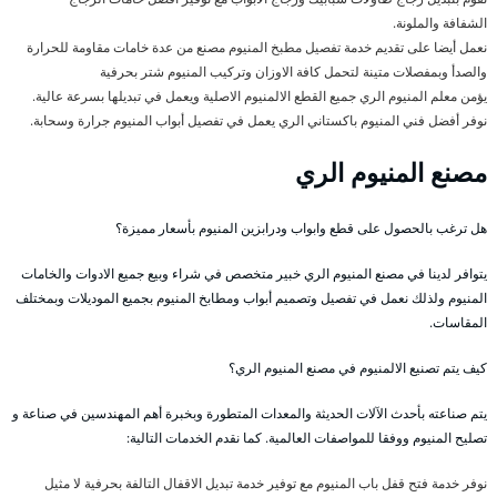
الشفافة والملونة.
نعمل أيضا على تقديم خدمة تفصيل مطبخ المنيوم مصنع من عدة خامات مقاومة للحرارة
والصدأ وبمفصلات متينة لتحمل كافة الاوزان وتركيب المنيوم شتر بحرفية
يؤمن معلم المنيوم الري جميع القطع الالمنيوم الاصلية ويعمل في تبديلها بسرعة عالية.
نوفر أفضل فني المنيوم باكستاني الري يعمل في تفصيل أبواب المنيوم جرارة وسحابة.
مصنع المنيوم الري
هل ترغب بالحصول على قطع وابواب ودرابزين المنيوم بأسعار مميزة؟
يتوافر لدينا في مصنع المنيوم الري خبير متخصص في شراء وبيع جميع الادوات والخامات
المنيوم ولذلك نعمل في تفصيل وتصميم أبواب ومطابخ المنيوم بجميع الموديلات وبمختلف
المقاسات.
كيف يتم تصنيع الالمنيوم في مصنع المنيوم الري؟
يتم صناعته بأحدث الآلات الحديثة والمعدات المتطورة وبخبرة أهم المهندسين في صناعة و
تصليح المنيوم ووفقا للمواصفات العالمية. كما نقدم الخدمات التالية:
نوفر خدمة فتح قفل باب المنيوم مع توفير خدمة تبديل الاقفال التالفة بحرفية لا مثيل