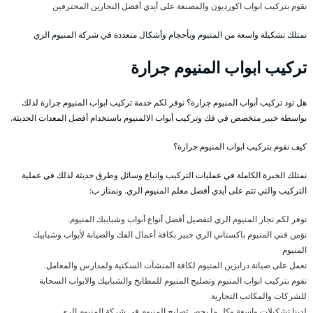
نقوم بتركيب ابواب اكورديون والمصنعة على أيدي أفضل النجارين المحترفين
نمتلك تشكيلة واسعة من المنيوم وبأحجام وأشكال متعددة في شركة المنيوم الري
تركيب ابواب المنيوم جرارة
هل تود تركيب أبواب المنيوم جرارة؟ نوفر لكم خدمة تركيب ابواب المنيوم جرارة لذلك
بواسطة خبير متخصص في فك وتركيب أبواب الالمنيوم باستخدام أفضل المعدات الحديثة.
كيف نقوم بتركيب ابواب المنيوم جرارة؟
نمتلك الخبرة الكاملة في عمليات التركيب واتباع وسائل وطرق حديثة لذلك في عملية
التركيب والتي تتم على أيدي أفضل معلم المنيوم الري. ونمتاز ب:
نوفر لكم نجار المنيوم الري لتفصيل أفضل أنواع أبواب وشبابيك المنيوم.
نؤمن فني المنيوم باكستاني الري خبير بكافة أعمال الفك والصيانة لأبواب وشبابيك
المنيوم
نعمل على صيانة درابزين المنيوم لكافة المنشآت السكنية ولمدارس والمعامل.
نقوم بتركيب ابواب المنيوم وتصليح المنيوم للمطابخ والشبابيك والابواب السحابة
للشركات والمكاتب التجارية.
لدينا تشكيلات واسعة وكل ما يخص تصليح المنيوم في شركة المنيوم الري.