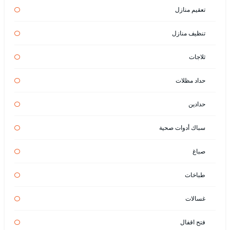
تعقيم منازل
تنظيف منازل
ثلاجات
حداد مظلات
حدادين
سباك أدوات صحية
صباغ
طباخات
غسالات
فتح اقفال