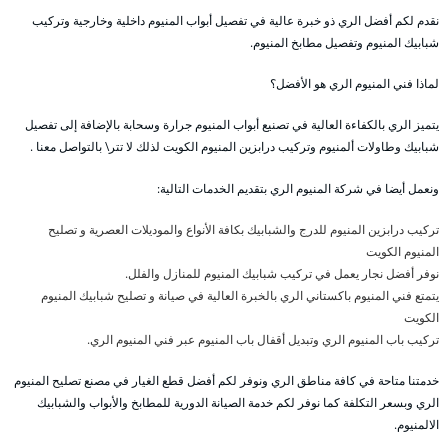
نقدم لكم أفضل الري ذو خبرة عالية في تفصيل أبواب المنيوم داخلية وخارجية وتركيب
شبابيك المنيوم وتفصيل مطابخ المنيوم.
لماذا فني المنيوم الري هو الأفضل؟
يتميز الري بالكفاءة العالية في تصنيع أبواب المنيوم جرارة وسحابة بالإضافة إلى تفصيل
شبابيك وطاولات ألمنيوم وتركيب درابزين المنيوم الكويت لذلك لا تتر\ بالتواصل معنا .
ونعمل أيضا في شركة المنيوم الري بتقديم الخدمات التالية:
تركيب درابزين المنيوم للدرج والشبابيك بكافة الأنواع والموديلات العصرية و تصليح
المنيوم الكويت
نوفر أفضل نجار يعمل في تركيب شبابيك المنيوم للمنازل والفلل.
يتمتع فني المنيوم باكستاني الري بالخبرة العالية في صيانة و تصليح شبابيك المنيوم
الكويت
تركيب باب المنيوم الري وتبديل أقفال باب المنيوم عبر فني المنيوم الري.
خدمتنا متاحة في كافة مناطق الري ونوفر لكم أفضل قطع الغيار في مصنع تصليح المنيوم
الري وبسعر التكلفة كما نوفر لكم خدمة الصيانة الدورية للمطابخ والأبواب والشبابيك
الالمنيوم.