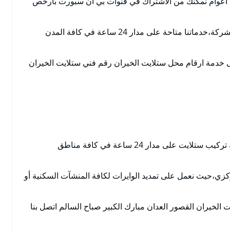
نذ اعوام نمكنك من الاشتراك في قنوات بي ان سبورت بارخص
الاستفادة من كافة العروض والخدمات التي تقدمها الشركة،خدماتنا متاحة على مدار 24 ساعة في كافة المدن
 خدمة ارقام محل ستلايت الخيران رقم فني ستلايت الخيران
فني تركيب ستلايت الخيران يوفر لكافة عملائة خدمة تركيب ستلايت على مدار 24 ساعة في كافة مناطق
زي،حيث نعمل على تمديد الوايرات لكافة المنشآت السكنية أو
الخيران القصور العدان مبارك الكبير صباح السالم اتصل بنا