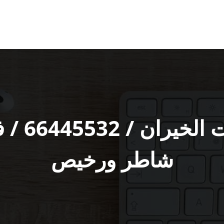
فني تركي
شاطر ورخيص