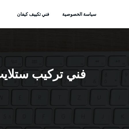
الكويتية
لتجاوز
خدمات وظائف بالكويت
لى
سياسة الخصوصية
فني تكييف كيفان
لمحتوى