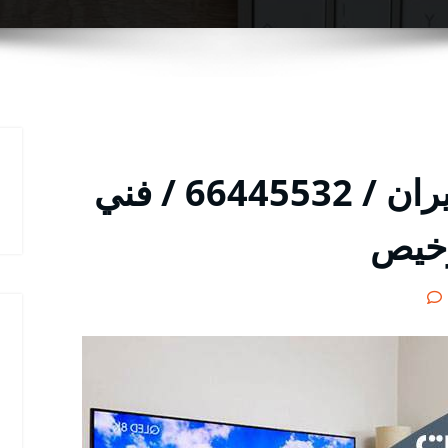
فني تركيب ستلايت الخيران / 66445532 / فني
رخيص