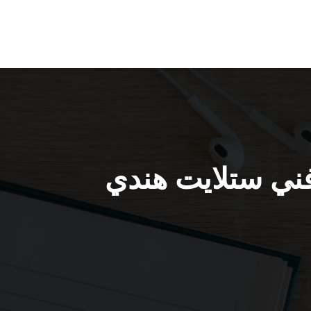
ب ستلايت الخيران / 66445532 / فني ستلايت هندي