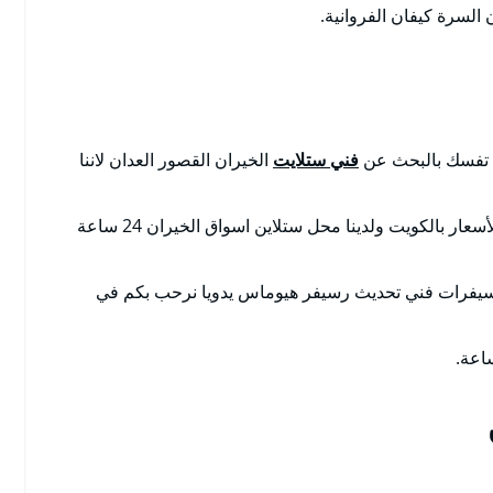
لسرة كيفان الفروانية.
ب تفسك بالبحث عن
فني ستلايت
الخيران القصور العدان لاننا
بالكويت تصليح ستلايت مضمون مع الكفالة بأرخص الأسعار بالكويت ولدينا محل ستلاين اسواق الخيران 24 ساعة
سيفرات فني تحديث رسيفر هيوماس يدويا نرحب بكم في