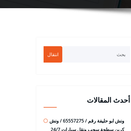
انتقال
أحدث المقالات
ونش ابو حليفة رقم / 65557275 / ونش
كرين سطحة سحب ونقل سيارات 24/7