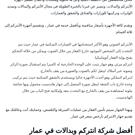
الأنتركم والبدلات، ونتميز عن غيرنا بالخبرة الطويلة في مجال الأنتركم والبدالات وتمديد
الوايرات وتركيبها للوزارات والفنادق والشقق والعمارات.
ونقدم كافة الأجهزة بأسعار منافسة وبأفضل خدمة في عمار ، وتنقسم أجهزة الأنتركم إلى
ثلاثة أقسام:
الأنتركم الصوتي وهو الأكثر استخدامها في العمارات السكنية في عمار حيث يتم
التحدث إلى الشخص الموجود خارج العقار من خلال الصوت ويمكن من خلاله التحكم
بفتح بوابة العقار أتوماتيكيا.
انتركم مرئي وهو جهاز يثبت على الوحدة الخارجية له كاميرا يتم استقبال صورة الزائر
وصوته عبر أسلاك لينقل لكم بالصوت والصورة من يقف بالخارج.
انتركم لاسلكي وهو أحدث الأجهزة حاليا ويستخدم بالشقق السكنية حيث يتم تركيب
وحدة خارج باب الشقة لينقل صورة المتصل إلى جهاز هاندسيت محمول وبها شاشة
ملونة لمشاهدة من يقف بالخارج مع التحدث معه وإمكانية فتح الباب من خلال
الهاندسيت.
وبهذا الجهاز سيتم تأمين العقار من عمليات السرقة والتلصص، وحمايتك أنت وعائلتك مع
تقديم جهاز الانتركم بأرخص سعر في عمار .
أفضل شركة انتركم وبدالات في عمار