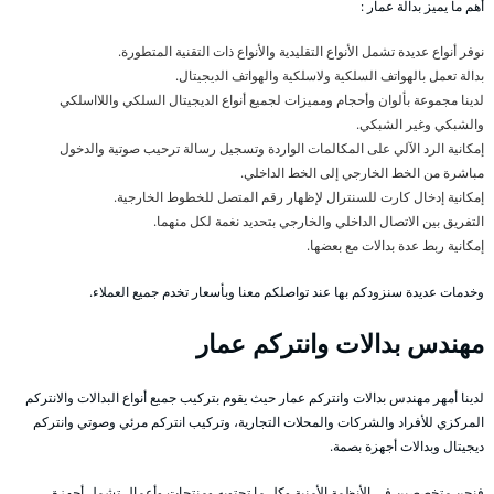
أهم ما يميز بدالة عمار :
نوفر أنواع عديدة تشمل الأنواع التقليدية والأنواع ذات التقنية المتطورة.
بدالة تعمل بالهواتف السلكية ولاسلكية والهواتف الديجيتال.
لدينا مجموعة بألوان وأحجام ومميزات لجميع أنواع الديجيتال السلكي واللااسلكي
والشبكي وغير الشبكي.
إمكانية الرد الآلي على المكالمات الواردة وتسجيل رسالة ترحيب صوتية والدخول
مباشرة من الخط الخارجي إلى الخط الداخلي.
إمكانية إدخال كارت للسنترال لإظهار رقم المتصل للخطوط الخارجية.
التفريق بين الاتصال الداخلي والخارجي بتحديد نغمة لكل منهما.
إمكانية ربط عدة بدالات مع بعضها.
وخدمات عديدة سنزودكم بها عند تواصلكم معنا وبأسعار تخدم جميع العملاء.
مهندس بدالات وانتركم عمار
لدينا أمهر مهندس بدالات وانتركم عمار حيث يقوم بتركيب جميع أنواع البدالات والانتركم
المركزي للأفراد والشركات والمحلات التجارية، وتركيب انتركم مرئي وصوتي وانتركم
ديجيتال وبدالات أجهزة بصمة.
فنحن متخصصين في الأنظمة الأمنية وكل ما تحتويه ومنتجات وأعمال تشمل أجهزة