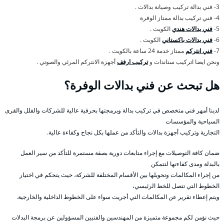
3- فني بدالة تركيب وصيانة بدالات .
4- فني تركيب بدالة ممتاز الوفرة
5-
فني بدالات هندي
الكويت .
6-
فني بدالات باكستاني
الكويت .
7-
فني انتركم
ممتاز خدمة 24 ساعة بالكويت .
ونحن ايضا اتركيب ستاندات و
تركيب ارفف
أجهزة الانتركم المرئي والصوتي .
هل تبحث عن فني بدالات الوفرة؟
لدينا أمهر فني متخصص في تركيب بدالة وبرمجتها بحرفية عالية للشركات والفلل والقرى
السياحية والمؤسسات
التجارية وتركيب أجهزة بدالات والتأكد من عملها بكل نجاح وكفاءة عالية.
ضمان كافة التوصيلات مع إجراء متابعات دورية بصفة مستمرة للتأكد من سير العمل
بالبدلة ومدى كفاءتها لتتمكن
من إجراء المكالمات وتحويلها بين الأقسام المختلفة للشركة، حيث يتحكم في اختيار
الخطوط التي تتصل للخط الرئيسي،
ويتم إعطاء تقرير عن المكالمات التي أجريت سواء على الخطوط الداخلية والخارجية.
حيث نؤمن لكم مجموعة متميزة من المهندسين والفنيين المسؤولين عن برمجة البدلات