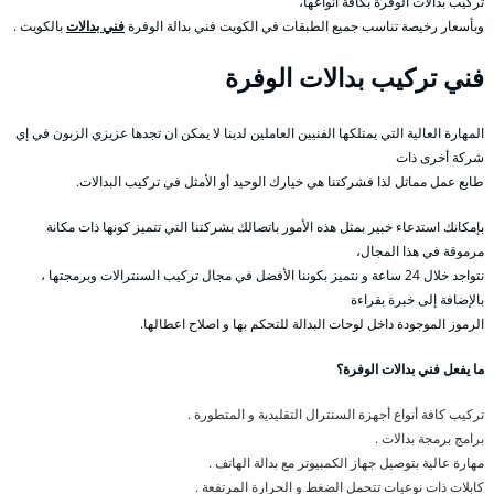
تركيب بدالات الوفرة بكافة أنواعها،
وبأسعار رخيصة تناسب جميع الطبقات في الكويت فني بدالة الوفرة
فني بدالات
بالكويت .
فني تركيب بدالات الوفرة
المهارة العالية التي يمتلكها الفنيين العاملين لدينا لا يمكن ان تجدها عزيزي الزبون في إي
شركة أخرى ذات
طابع عمل مماثل لذا فشركتنا هي خيارك الوحيد أو الأمثل في تركيب البدالات.
بإمكانك استدعاء خبير بمثل هذه الأمور باتصالك بشركتنا التي تتميز كونها ذات مكانة
مرموقة في هذا المجال،
نتواجد خلال 24 ساعة و نتميز بكوننا الأفضل في مجال تركيب السنترالات وبرمجتها ،
بالإضافة إلى خبرة بقراءة
الرموز الموجودة داخل لوحات البدالة للتحكم بها و اصلاح اعطالها.
ما يفعل فني بدالات الوفرة؟
تركيب كافة أنواع أجهزة السنترال التقليدية و المتطورة .
برامج برمجة بدالات .
مهارة عالية بتوصيل جهاز الكمبيوتر مع بدالة الهاتف .
كابلات ذات نوعيات تتحمل الضغط و الحرارة المرتفعة .