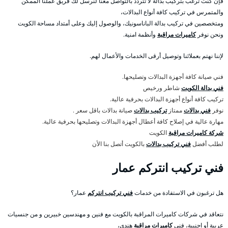
فإن كنت ترغب بتركيب بدالة لا تتردد بالتواصل معنا لنرسل لك فريق عملنا الممكن
والمتمرس في تركيب كافة أنواع البدالات،
ومتخصصين في تركيب بدالة الباناسونيك، والوصول إليك وعلى أمتداد مساحة الكويت
ونحن نوفر
كاميرات مراقبة
وأنظمة امنية.
لإننا نهتم بعملائنا وتوصيل أرقى الخدمات والأعمال لهم.
فني صيانة كافة أجهزة البدالات وتصليحها.
فني بدالة الكويت
شاطر ورخيص
تركيب كافة أنواع أجهزة البدالات بحرفية عالية.
نوفر
فني بدالات
ممتاز
تركيب بدالات
صيانة بدالات باقل سعر .
مهارة عالية في إصلاح كافة أعطال أجهزة البدالات وتصليحها بحرفية عالية.
شركة كاميرات مراقبة
الكويت
لطلب أفضل
فني تركيب بدالات
بالكويت أتصل بنا الأن
فني تركيب انتركم عمار
هل ترغبون في الاستفادة من خدمات
فني تركيب انتركم
عمار؟
نتعاقد في شركات كاميرات المراقبة بالكويت مع فنين و مهندسين خبيرين و من جنسيات
عربية أو اجنبية، فني
كاميرات مراقبة
هندي،