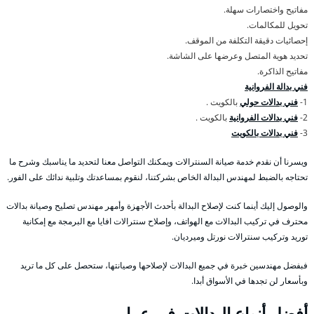
مفاتيح واختصارات سهلة.
تحويل للمكالمات.
إحصائيات دقيقة التكلفة من الموقف.
تحديد هوية المتصل وعرضها على الشاشة.
مفاتيح الذاكرة.
فني بدالة الفروانية
1-
فني بدالات حولي
بالكويت .
2-
فني بدالات الفروانية
بالكويت .
3-
فني بدالات بالكويت
ويسرنا أن نقدم خدمة صيانة السنترالات ويمكنك التواصل معنا لتحديد ما يناسبك وشرح ما
تحتاجه بالضبط لمهندس البدالة الخاص بشركتنا، لنقوم بمساعدتك وتلبية ندائك على الفور.
والوصول إليك أينما كنت لإصلاح البدالة بأحدث الأجهزة وأمهر مهندس تصليح وصيانة بدالات
محترف في تركيب البدالات مع الهواتف، وإصلاح سنترالات افايا مع البرمجة مع إمكانية
توريد وتركيب سنترالات نورتل وميرديان.
فبفضل مهندسين خبرة في جميع البدالات لإصلاحها وصيانتها، ستحصل على كل ما تريد
وبأسعار لن تجدها في الأسواق أبدا.
أفضل أنواع البدالات في عمار