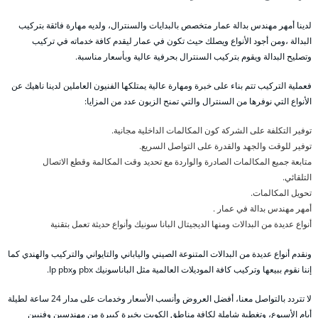
لدينا أمهر مهندس بدالة عمار متخصص بالبدايات والسنترال، ولديه مهارة فائقة بتركيب
البدالة ،ومن أجود الأنواع ويصلك حيث تكون في عمار ليقدم كافة خدماته في تركيب
وتصليح البدالة ويقوم بتركيب السنترال بحرفية عالية وبأسعار مناسبة.
فعملية التركيب تتم بناء على خبرة ومهارة عالية يمتلكها الفنيون العاملين لدينا ناهيك عن
الأنواع التي نوفرها من السنترال والتي تمنح الزبون عدد من المزايا:
توفير التكلفة على الشركة كون المكالمات الداخلية مجانية.
توفير للوقت والجهد والقدرة على التواصل السريع.
متابعة جميع المكالمات الصادرة والواردة مع تحديد وقت المكالمة وقطع الاتصال
التلقائي.
تحويل المكالمات.
أمهر مهندس بدالة في عمار .
أنواع عديدة من البدالات ومنها الديجيتال البانا سونيك وأنواع حديثة تعمل بتقنية
ونقدم أنواع عديدة من البدالات المتنوعة الصيني والياباني والتايواني والتركيب والهندي كما
إننا نقوم ببيعها وتركيب كافة الموديلات العالمية مثل الباناسونيك pbx وIp pbx.
لا تتردد بالتواصل معنا، أفضل العروض وأنسب الأسعار وخدمات على مدار 24 ساعة لطيلة
أيام الأسبوع، وتغطية شاملة لكافة مناطق الكويت بخبرة كبيرة من مهندسين وفنيين