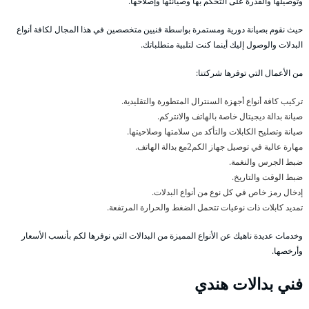
وتوصيلها والقدرة على التحكم بها وصيانتها وإصلاحها.
حيث نقوم بصيانة دورية ومستمرة بواسطة فنيين متخصصين في هذا المجال لكافة أنواع
البدلات والوصول إليك أينما كنت لتلبية متطلباتك.
من الأعمال التي توفرها شركتنا:
تركيب كافة أنواع أجهزة السنترال المتطورة والتقليدية.
صيانة بدالة ديجيتال خاصة بالهاتف والانتركم.
صيانة وتصليح الكابلات والتأكد من سلامتها وصلاحيتها.
مهارة عالية في توصيل جهاز الكم2مع بدالة الهاتف.
ضبط الجرس والنغمة.
ضبط الوقت والتاريخ.
إدخال رمز خاص في كل نوع من أنواع البدلات.
تمديد كابلات ذات نوعيات تتحمل الضغط والحرارة المرتفعة.
وخدمات عديدة ناهيك عن الأنواع المميزة من البدالات التي نوفرها لكم بأنسب الأسعار
وأرخصها.
فني بدالات هندي