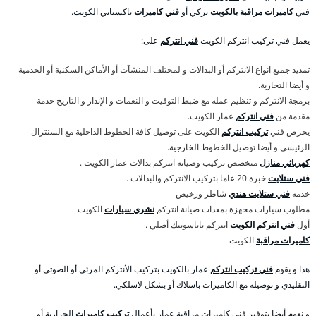
فني
كاميرات مراقبة بالكويت
تركي أو
فني كاميرات
باكستاني الكويت.
يعمل فني تركيب انتركم الكويت
فني انتركم
على:
تمديد جميع انواع الانتركم أو البدالات و لمختلف المنشآت أو الأماكن السكنية أو الخدمية
و أيضا التجارية.
برمجة الانتركم و تنظيم عمله مع ضبط التوقيت و النغمات و الإنذار و التاريخ خدمة
مقدمة من
فني انتركم
عمار الكويت.
يحرص فني
تركيب انتركم
الكويت على توصيل كافة الخطوط الداخلية مع السنترال
الرئيسي و أيضا توصيل الخطوط الخارجية.
كهربائي منازل
متخصص تركيب وصيانة انتركم بدالات عمار الكويت .
فني ستلايت
خبرة 20 عاما بتركيب الانتركم والبدالات .
خدمة
فني ستلايت هندي
شاطر ورخيص
مطلوب سيارات مجهزة بمعدات صيانة انتركم
نشري سيارات
الكويت
أول
فني انتركم الكويت
انتركم باناسونيك أصلي .
كاميرات مراقبة
الكويت
هذا و يقوم
فني تركيب انتركم
عمار بالكويت بتركيب الأنتركم المرئي أو الصوتي أو
التقليدي و توصيله مع الكاميرات باسلاك أو بشكل لاسلكي.
و نقوم أيضا بتوفير فني كاميرات مراقبة عمار بأعمال
تركيب كاميرات
الحرارية أو