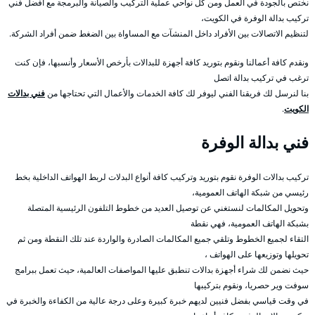
نختص بالجودة في العمل ومن كل نواحي عملية التركيب والصيانة والبرمجة مع أفضل فني
تركيب بدالة الوفرة في الكويت،
لتنظيم الاتصالات بين الأفراد داخل المنشآت مع المساواة بين الضغط ضمن أفراد الشركة.
ونقدم كافة أعمالنا ونقوم بتوريد كافة أجهزة للبدالات بأرخص الأسعار وأنسبها، فإن كنت
ترغب في تركيب بدالة اتصل
بنا لنرسل لك فريقنا الفني ليوفر لك كافة الخدمات والأعمال التي تحتاجها من
فني بدالات
الكويت
.
فني بدالة الوفرة
تركيب بدالات الوفرة نقوم بتوريد وتركيب كافة أنواع البدلات لربط الهواتف الداخلية بخط
رئيسي من شبكة الهاتف العمومية،
وتحويل المكالمات لنستغني عن توصيل العديد من خطوط التلفون الرئيسية المتصلة
بشبكة الهاتف العمومية، فهي نقطة
التقاء لجميع الخطوط وتلقي جميع المكالمات الصادرة والواردة عند تلك النقطة ومن ثم
تحويلها وتوزيعها على الهواتف ،
حيث نضمن لك شراء أجهزة بدالات تنطبق عليها المواصفات العالمية، حيث تعمل ببرامج
سوفت وير حصريا، ونقوم بتركيبها
في وقت قياسي بفضل فنيين لديهم خبرة كبيرة وعلى درجة عالية من الكفاءة والخبرة في