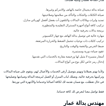
صيانة بدالة ديجيتال خاصة بالهاتف والانتركم وغيرها.
صيانة الكابلات والجكات والتأكد من سلامتها وصلاحيتها.
تمديد وايرات وبلاكات البدالات والتلفون آت بفضل أفضل كهربائي منازل.
تركيب كافة أنواع أجهزة السنترال التقليدية والمتطورة.
برمجة بدالات بحرفية عالية.
مهارة عالية في توصيل بدالة الهاتف مع جهاز الكمبيوتر.
تركيب كابلات ذات نوعيات تتحمل الضغط والحرارة المرتفعة.
ضبط الجرس والنغمة والوقت والتاريخ.
عقود صيانة دورية ومستمرة.
أسعار متميزة لا مثيل لها ورخيصة مقارنة بالخدمات التي نقدمها.
إدخال رمز خاص لكل نوع من أنواع البدالات.
ولأننا نهتم بعملائنا ونهتم بتوصيل أرقى الخدمات والأعمال لهم، ونقوم على صيانة البدالات
وتركيبها بحرفية عالية، ونصلك لباب المنزل أو العمل لبرمجة البدالة وصيانتها وتصليحها
في حال تعطلت، مع ضمان نقدمه لك لكافة أعمالنا وخدماتنا والأجهزة التي نوردها.
فقط تواصل معنا لنعرض لك كافة خدماتنا.
مهندس بدالة عمار