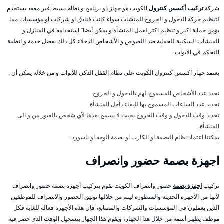
شركة
تركيب أكسس كنترول
الكويت هو جهاز ذو برنامج و نظام بسيط غير معقد يستخدم
لتنظيم حركة الدخول و الخروج للمنشآت سواء كانت فنادق او شركات او مؤسسات مما
يؤمن حماية اكبر و تنظيم اكثر لعمل المنشأة و يمكن أيضا” استخدامه في المنازل و
المنشآت السكنية للحماية ضد اللصوص و الأشخاص الدخلاء كل ذلك بفضل خدمة و انظمة
التحكم في الابواب.
يعتمد جهاز اكسس كنترول الكويت على نظام القفل الذكي للأبواب و من خلاله يمكن أن :
نحدد عدد الأشخاص المسموح لهم بالدخول و الخروج.
تحديد عدد الساعات المسموح بها للبقاء داخل المنشأة.
تحديد وقت الدخول و وقت الخروج بحيث لا يسمح بعدها لأي شخص بالعبور من و الى
المنشأة.
يمكننا اعتماد نظام البصمة او الكارت او بصمة الوجه او باسورد.
اجهزة بصمة حضور وانصراف
تركيب
اجهزة بصمة
حضور وانصراف الكويت نقوم بتركيب أجهزة بصمة حضور وانصراف
لأنها من الأجهزة الحديثة والمتطورة ليتم من خلالها توثيق الحضور والانصراف للموظفين
الذين يعملون في المؤسسات والشركات والمصانع، فإن هذه الأجهزة فعالة للغاية فكل
موظف يظهر أسمه من خلال هذا الجهاز، ويقوم هذا الجهاز بتسجيل الوقت الذي حضر فيه