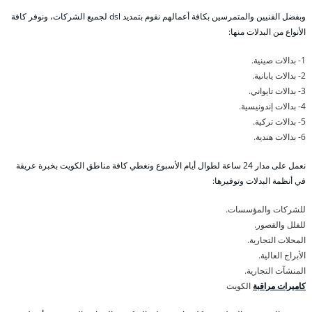
وبفضل الفنيين والمتمرسين بكافة أعمالهم نقوم بتمديد dsl لجميع الشركات، ونوفر كافة
الأنواع من البدلات منها:
1- بدالات صينية.
2- بدالات يابانية.
3- بدالات تايواني.
4- بدالات إندونيسية.
5- بدالات تركية.
6- بدالات هندية.
نعمل على مدار 24 ساعة لطوال أيام الأسبوع ونغطي كافة مناطق الكويت بخبرة عريقة
في أنظمة البدلات وتوفيرها:
للشركات والمؤسسات.
للفلل والقصور.
المحلات التجارية.
الأبراج العالية.
المنشآت التجارية.
كاميرات مراقبة
الكويت