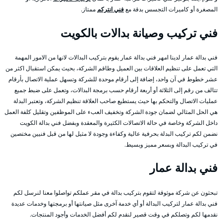
المصغرة أو كاميرات التجسس بدقة مع
فني انتركم
ممتاز.
فني تركيب وصيانة بدالات بالكويت
فني بدالة عمار لدينا امهر فني بدالة عمار يقوم بتركيب البدالات لانها من الامور المهمة
التي تعمل على تنظيم العلاقات بين العميل وطاقم الشركة، بحيث يمكن استقبال اكثر من
عشر خطوط في آن واحد، إضافة إلى أرقام موحدة للشركة وتسهل عملية الاتصال بأرقام
تتالف من رقم إلى الثلاثة أو أربعة أرقام حسب برمجة البدالات، وتعمل على ضبط جميع
عمليات الاتصال والتحكم بها حيث يستطيع صاحب العلاقة تنظيم الشركة، وتعتبر البدلة
هي الحل المثالي لضمان جودة الشركة وتخفيف العبء على الموظفين وتقليل كلفة العمل
داخل الشركة وخاصة في حالة الاتصالات الكثيرة والمعقدة وبفضل فني بدالة الكويت
نضمن لكم تركيب البدلة بحرفية عالية وكفاءة وجودة لا مثيل لها من قبل فنيين مختصين
في تركيب البدالة وبسعر مميز وبسيط.
فني بدالة عمار
تبحثون عن شركة موثوقة لتقوم بتركيب بدالة في مقر عملكم تواصلوا معنا لنرسل لكم
فني بدالة عمار لتركيب البدالة أو أي خدمة آخرى مثل صيانتها أو برمجتها وخدمات عديدة
نقدمها لكم وتصلكم في وقت قصير لنقدم لكم أفضل الخدمات وأجود المنتجات.