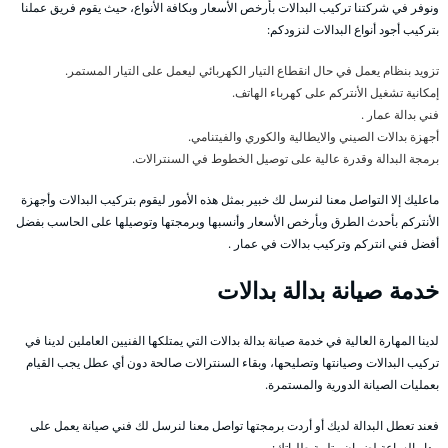
ونوفر في شركتنا تركيب البدالات بأرخص الأسعار وبكافة الأنواع، حيث يقوم فريق عملنا
بتركيب أجود أنواع البدالات لنزودكم:
تزويد بنظام يعمل في حال انقطاع التيار الكهربائي ليعمل على التيار المستمر.
إمكانية تشغيل الأنتركم على كهرباء الهاتف.
فني بدالة عمار .
أجهزة بدالات الصيني والايطالية والكوري والفيتنامي.
برمجة البدالة وقدرة عالية على توصيل الخطوط في السنترالات.
ماعليك إلا التواصل معنا لنرسل لك خبير بمثل هذه الأمور ليقوم بتركيب البدالات وأجهزة
الأنتركم بأحدث الطرق وبأرخص الأسعار وأنسبها وبرمجتها وتوصيلها على الحاسب بفضل
أفضل فني انتركم وتركيب بدالات في عمار .
خدمة صيانة بدالة بدالات
لدينا المهارة العالية في خدمة صيانة بدالة بدالات التي يمتلكها الفنيين العاملين لدينا في
تركيب البدالات وصيانتها وتصليحها، وبقاء السنترالات صالحة دون أي عطل يجب القيام
بعمليات الصيانة الدورية والمستمرة.
فعند تعطل البدالة لديك أو أردت برمجتها تواصل معنا لنرسل لك فني صيانة يعمل على
مدار الساعة لضمان وتلبية طلباتك: