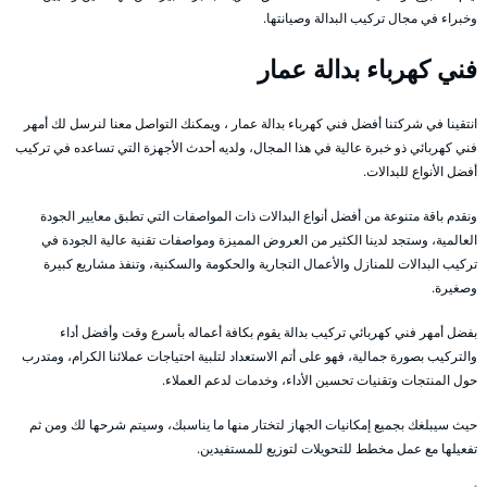
وخبراء في مجال تركيب البدالة وصيانتها.
فني كهرباء بدالة عمار
انتقينا في شركتنا أفضل فني كهرباء بدالة عمار ، ويمكنك التواصل معنا لنرسل لك أمهر
فني كهربائي ذو خبرة عالية في هذا المجال، ولديه أحدث الأجهزة التي تساعده في تركيب
أفضل الأنواع للبدالات.
ونقدم باقة متنوعة من أفضل أنواع البدالات ذات المواصفات التي تطبق معايير الجودة
العالمية، وستجد لدينا الكثير من العروض المميزة ومواصفات تقنية عالية الجودة في
تركيب البدالات للمنازل والأعمال التجارية والحكومة والسكنية، وتنفذ مشاريع كبيرة
وصغيرة.
بفضل أمهر فني كهربائي تركيب بدالة يقوم بكافة أعماله بأسرع وقت وأفضل أداء
والتركيب بصورة جمالية، فهو على أتم الاستعداد لتلبية احتياجات عملائنا الكرام، ومتدرب
حول المنتجات وتقنيات تحسين الأداء، وخدمات لدعم العملاء.
حيث سيبلغك بجميع إمكانيات الجهاز لتختار منها ما يناسبك، وسيتم شرحها لك ومن ثم
تفعيلها مع عمل مخطط للتحويلات لتوزيع للمستفيدين.