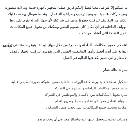
ما عليكم إلا التواصل معنا ليصل إليكم فريق عملنا المجهز بأجهزة حديثة وبدالات متطورة
ومن ماركات عالمية، ليقوموا بتركيب وصيانة بدالة عمار ، وهذا ما سيقلل ويخفف عليك
الكثير من التكاليف لتركيب خطوط هاتف في شركتك لأن جهاز البدالة يقوم على ربط
الهواتف الداخلية في أي مكان كان بعضهم البعض ويمكنك من تحويل جميع المكالمات
ضمن الشبكة التي أنشأت من خلاله.
لتتحكم بجميع المكالمات الداخلة والصادرة من خلال جهاز البدالة، ونوفر خدمتنا في
تركيب
البدالة
على أيدي أفضل وأمهر المختصين الفنيين الذين يقومون بتركيب الجهاز بأفضل
الأسعار والتي تتميز بكفاءتها العالية في العمل.
ميزات بدالة عمار :
تشكيل شبكة داخلية وربط كافة الهواتف الداخلية ضمن الشبكة بصورة تنظيمي عالية.
ضبط جميع المكالمات الداخلية والصادرة قي الشركة.
ميزة تحويل المكالمات بين الأقسام والموظفين في الشركة.
سهولة التعامل معها لأي نظامها بسيط وسريع التعلم.
إمكانية تسجيل جميع المكالمات التي تحدث ضمن الشبكة .
وميزان عديدة ستحصل عليها عند تواصلك معنا في أي وقت تريده.