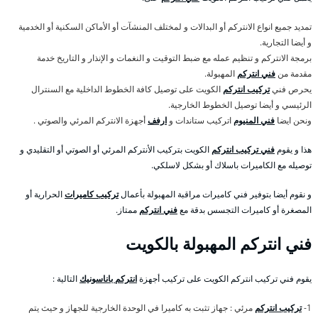
تمديد جميع انواع الانتركم أو البدالات و لمختلف المنشآت أو الأماكن السكنية أو الخدمية
و أيضا التجارية.
برمجة الانتركم و تنظيم عمله مع ضبط التوقيت و النغمات و الإنذار و التاريخ خدمة
مقدمة من
فني انتركم
المهبولة.
يحرص فني
تركيب انتركم
الكويت على توصيل كافة الخطوط الداخلية مع السنترال
الرئيسي و أيضا توصيل الخطوط الخارجية.
ونحن ايضا
فني المنيوم
اتركيب ستاندات و
ارفف
أجهزة الانتركم المرئي والصوتي .
هذا و يقوم
فني تركيب انتركم
الكويت بتركيب الأنتركم المرئي أو الصوتي أو التقليدي و
توصيله مع الكاميرات باسلاك أو بشكل لاسلكي.
و نقوم أيضا بتوفير فني كاميرات مراقبة المهبولة بأعمال
تركيب كاميرات
الحرارية أو
المصغرة أو كاميرات التجسس بدقة مع
فني انتركم
ممتاز.
فني انتركم المهبولة بالكويت
يقوم فني تركيب انتركم الكويت على تركيب أجهزة
انتركم باناسونيك
التالية :
1-
تركيب انتركم
مرئي : جهاز تثبت به كاميرا في الوحدة الخارجية للجهاز و حيث يتم