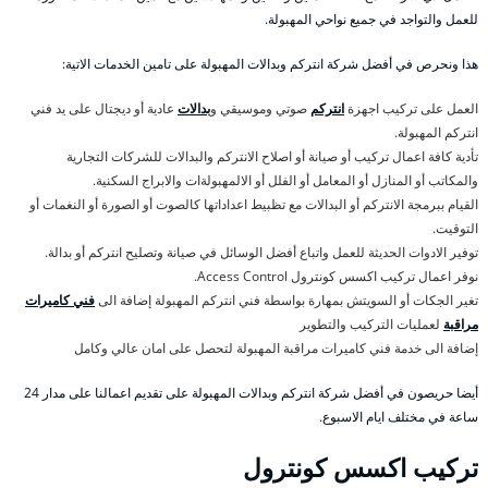
للعمل والتواجد في جميع نواحي المهبولة.
هذا ونحرص في أفضل شركة انتركم وبدالات المهبولة على تامين الخدمات الاتية:
العمل على تركيب اجهزة
انتركم
صوتي وموسيقي و
بدالات
عادية أو ديجتال على يد فني
انتركم المهبولة.
تأدية كافة اعمال تركيب أو صيانة أو اصلاح الانتركم والبدالات للشركات التجارية
والمكاتب أو المنازل أو المعامل أو الفلل أو الالمهبولةات والابراج السكنية.
القيام ببرمجة الانتركم أو البدالات مع تظبيط اعداداتها كالصوت أو الصورة أو النغمات أو
التوقيت.
توفير الادوات الحديثة للعمل واتباع أفضل الوسائل في صيانة وتصليح انتركم أو بدالة.
نوفر اعمال تركيب اكسس كونترول Access Control.
تغير الجكات أو السويتش بمهارة بواسطة فني انتركم المهبولة إضافة الى
فني كاميرات
مراقبة
لعمليات التركيب والتطوير
إضافة الى خدمة فني كاميرات مراقبة المهبولة لتحصل على امان عالي وكامل
أيضا حريصون في أفضل شركة انتركم وبدالات المهبولة على تقديم اعمالنا على مدار 24
ساعة في مختلف ايام الاسبوع.
تركيب اكسس كونترول