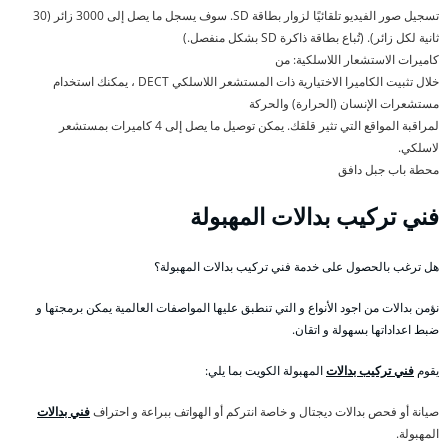
تسجيل صور الفيديو تلقائيًا لزوار بطاقة SD. سوف يسجل ما يصل إلى 3000 زائر (30
ثانية لكل زائر). (تُباع بطاقة ذاكرة SD بشكل منفصل.)
كاميرات الاستشعار اللاسلكية: من
خلال تثبيت الكاميرا الاختيارية ذات المستشعر اللاسلكي DECT ، يمكنك استخدام
مستشعرات الإنسان (الحرارة) والحركة
لمراقبة المواقع التي تثير قلقك. يمكن توصيل ما يصل إلى 4 كاميرات بمستشعر
لاسلكي.
محطة باب جبل دافق
فني تركيب بدالات المهبولة
هل ترغب بالحصول على خدمة فني تركيب بدالات المهبولة؟
نؤمن بدالات من اجود الأنواع و التي تنطبق عليها المواصفات العالمية يمكن برمجتها و
ضبط اعداداتها بسهولة و اتقان.
يقوم
فني تركيب بدالات
المهبولة الكويت بما يلي:
صيانة أو فحص بدالات ديجتال و خاصة انتركم أو الهواتف ببراعة و احتراف
فني بدالات
المهبولة.