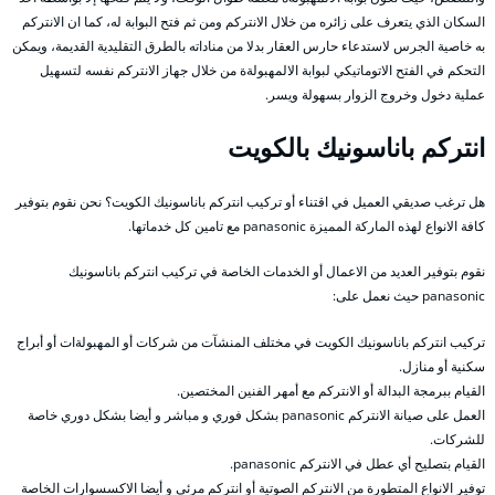
السكان الذي يتعرف على زائره من خلال الانتركم ومن ثم فتح البوابة له، كما ان الانتركم
به خاصية الجرس لاستدعاء حارس العقار بدلا من مناداته بالطرق التقليدية القديمة، ويمكن
التحكم في الفتح الاتوماتيكي لبوابة الالمهبولةة من خلال جهاز الانتركم نفسه لتسهيل
عملية دخول وخروج الزوار بسهولة ويسر.
انتركم باناسونيك بالكويت
هل ترغب صديقي العميل في اقتناء أو تركيب انتركم باناسونيك الكويت؟ نحن نقوم بتوفير
كافة الانواع لهذه الماركة المميزة panasonic مع تامين كل خدماتها.
نقوم بتوفير العديد من الاعمال أو الخدمات الخاصة في تركيب انتركم باناسونيك
panasonic حيث نعمل على:
تركيب انتركم باناسونيك الكويت في مختلف المنشآت من شركات أو المهبولةات أو أبراج
سكنية أو منازل.
القيام ببرمجة البدالة أو الانتركم مع أمهر الفنين المختصين.
العمل على صيانة الانتركم panasonic بشكل فوري و مباشر و أيضا بشكل دوري خاصة
للشركات.
القيام بتصليح أي عطل في الانتركم panasonic.
توفير الانواع المتطورة من الانتركم الصوتية أو انتركم مرئي و أيضا الاكسسوارات الخاصة