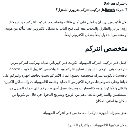
6-شركة
Dahua
7-شركة
Bosch
هل تركيب انتركم ضروري للمنزل؟
بكل تأكيد, من يريد ان يطمئن على أمان عائلته وعمله يجب تركيب انتركم, حيث يمكنك
رؤية الزائر والطارق والتحدث معه قبل فتح الباب له بشكل الكتروني بعد التأكد من هويته,
أو منعه من الدخول أيضاً بشكل الكتروني أيضاً.
متخصص انتركم
أفضل فني تركيب انتركم المهبولة الكويت فني كهربائي صيانة وتركيب انتركم مرئي
انتركم صوتي انتركم باناسونيك تصليح انتركم وبدالة واكسس كنترول الكويت Access
Control بالكويت شركة متخصصة بجميع اعمال الانتركم بحيث تحافظ اجهزة وانتركم على
حياتنا وعلى خصوصيتنا، موفرة الكثير من الحماية وخاصة للالمهبولةات والمساكن الكبيرة
والفلل والأماكن الهامة كالسفارات وغيرها، تعمل أجهزة انتركم على حماية المنزل من
المتطفلين والسارقين مانعة اياهم من الولوج وتصريح الدخول في حال لم يكونوا من
سكان وقاطني المكان.
بعض مميزات أجهزة انتركم المقدمة من فني انتركم المهبولة :
يمكن تركيبها للالمهبولةات والابراج الكبيرة.