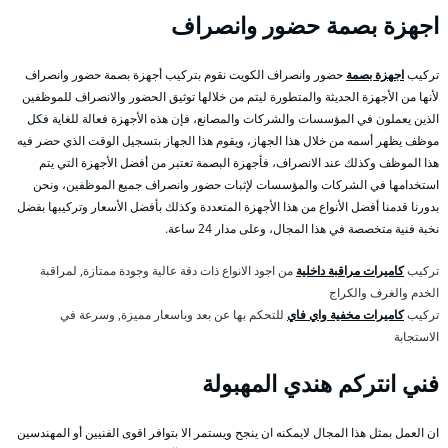
اجهزة بصمة حضور وانصراف
تركيب
اجهزة بصمة
حضور وانصراف الكويت نقوم بتركيب أجهزة بصمة حضور وانصراف
لأنها من الأجهزة الحديثة والمتطورة ليتم من خلالها توثيق الحضور والانصراف للموظفين
الذين يعملون في المؤسسات والشركات والمصانع، فإن هذه الأجهزة فعالة للغاية فكل
موظف يظهر أسمه من خلال هذا الجهاز، ويقوم هذا الجهاز بتسجيل الوقت الذي حضر فيه
هذا الموظف وكذلك عند الانصراف، فأجهزة البصمة تعتبر من أفضل الأجهزة التي يتم
استخدامها في الشركات والمؤسسات لإثبات حضور وانصراف جميع الموظفين، ونحن
بدورنا قدمنا أفضل الأنواع من هذا الأجهزة المتعددة وكذلك بأفضل الأسعار وتركيبها بفضل
نخبة فنية متخصصة في هذا المجال، وعلى مدار 24 ساعة.
تركيب
كاميرات مراقبة داخلية
من اجود الانواع ذات دقة عالية وجودة ممتازة, لمراقبة
الخدم والغرف والكراج
تركيب
كاميرات مخفية واي فاي
للتحكم بها عن بعد وباسعار مميزة, وسرعة في
الاستجابة
فني انتركم هندي المهبولة
ان العمل بمثل هذا المجال لايمكنه ان ينجح ويستمر الا بتوافر اقوى الفنيين أو المهندسين