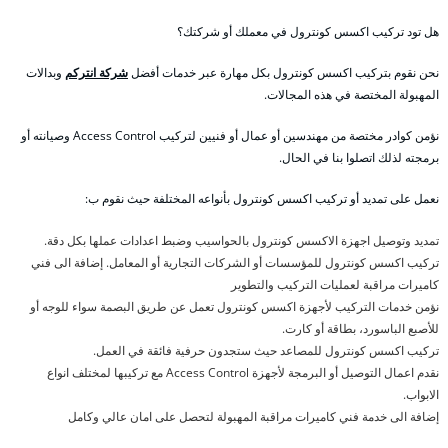
هل تود تركيب اكسس كونترول في معملك أو شركتك؟
نحن نقوم بتركيب اكسس كونترول بكل مهارة عبر خدمات أفضل
شركة انتركم
وبدالات
المهبولة المختصة في هذه المجالات.
نؤمن كوادر مختصة من مهندسين أو عمال أو فنيين لتركيب Access Control وصيانته أو
برمجته لذلك اتصلوا بنا في الحال.
نعمل على تمديد أو تركيب اكسس كونترول بأنواعه المختلفة حيث نقوم ب:
تمديد وتوصيل اجهزة الاكسس كونترول بالحواسيب وضبط اعدادات عملها بكل دقة.
تركيب اكسس كونترول للمؤسسات أو الشركات التجارية أو المعامل. إضافة الى فني
كاميرات مراقبة لعمليات التركيب والتطوير
نؤمن خدمات التركيب لأجهزة اكسس كونترول تعمل عن طريق البصمة سواء للوجه أو
للأصبع الباسورد، بطاقة أو كارت.
تركيب اكسس كونترول للمصاعد حيث ستجدون حرفية فائقة في العمل.
نقدم اعمال التوصيل أو البرمجة لأجهزة Access Control مع تركيبها لمختلف انواع
الابواب.
إضافة الى خدمة فني كاميرات مراقبة المهبولة لتحصل على امان عالي وكامل