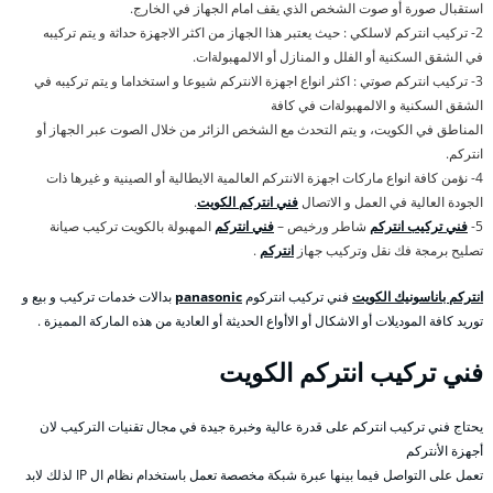
استقبال صورة أو صوت الشخص الذي يقف امام الجهاز في الخارج.
2- تركيب انتركم لاسلكي : حيث يعتبر هذا الجهاز من اكثر الاجهزة حداثة و يتم تركيبه
في الشقق السكنية أو الفلل و المنازل أو الالمهبولةات.
3- تركيب انتركم صوتي : اكثر انواع اجهزة الانتركم شيوعا و استخداما و يتم تركيبه في
الشقق السكنية و الالمهبولةات في كافة
المناطق في الكويت، و يتم التحدث مع الشخص الزائر من خلال الصوت عبر الجهاز أو
انتركم.
4- نؤمن كافة انواع ماركات اجهزة الانتركم العالمية الايطالية أو الصينية و غيرها ذات
الجودة العالية في العمل و الاتصال
فني انتركم الكويت
.
5-
فني تركيب انتركم
شاطر ورخيص –
فني انتركم
المهبولة بالكويت تركيب صيانة
تصليح برمجة فك نقل وتركيب جهاز
انتركم
.
انتركم باناسونيك الكويت
فني تركيب انتركوم
panasonic
بدالات خدمات تركيب و بيع و
توريد كافة الموديلات أو الاشكال أو الاأواع الحديثة أو العادية من هذه الماركة المميزة .
فني تركيب انتركم الكويت
يحتاج فني تركيب انتركم على قدرة عالية وخبرة جيدة في مجال تقنيات التركيب لان
أجهزة الأنتركم
تعمل على التواصل فيما بينها عبرة شبكة مخصصة تعمل باستخدام نظام ال IP لذلك لابد