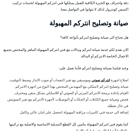
دقة واحتراف مع الخبرة الكافية للعمل يمتلكها فني انتركم المهبولة لخدمات تركيب
اكسس كونترول لذلك لا تتوانوا في التواصل معنا.
صيانة وتصليح انتركم المهبولة
هل تحتاج الى صيانة وتصليح انتركم بأنواعه كافة؟
الان نقدم لكم خدمة صيانة انتركم وبدالات مع فني انتركم المهبولة الماهر والمختص بجميع
الاعمال الخاصة الانتركم أو البدالة.
وعند قيامنا بصيانة وتصليح انتركم فأننا نعمل على:
اصلاح اجهزة
انتركم صوتي
وموسيقي مع تغير النغمات أو صوت الانذار وضبط التوقيت.
صيانة وتصليح انتركم لاسلكي مع المهندس المختص بهذا النوع من اجهزة الانتركم.
القيام بإعادة برمجة الانتركم المرئي أو الصوتي أو اللاسلكي بشكل متقن ومحترف.
فحص وصيانة جميع الكابلات أو الجكات أو التوصيلات لأجهزة الانتركم مع تغير السويتش
في حال تعطله.
إضافة الى خدمة فني كاميرات مراقبة المهبولة لتحصل على امان عالي وكامل
كما يقوم فني انتركم المهبولة بتامين كل القطع التبديلية الاساسية والاصلية مع تركيبها
وكفالتها أيضا لذلك نحن خياركم الامثل.