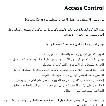
Access Control
هل تريدون الاستفادة من أفضل الاعمال المتعلقة بAccess Control؟
نقدم لكم كل الخدمات في عالم الاكسس كونترول من تركيب أو تصليح أو صيانة وعلى
أعلى مستوى من الاتقان والاحتراف.
نؤمن العديد من انواع اجهزة Access Control ومنها:
اجهزة اكسس كونترول خاصة بالمصاعد ذات ميزات عالية.
نؤمن تركيب اكسس كونترول للأبواب وذلك من اجل التحكم وضبط حركة الدخول أو
الخروج للأشخاص أو الاليات في الشركات أو المعامل.
نوفر جهاز اكسس كونترول بصمة إصبع أو وجه، اكسس كونترول يعمل عن طريق
الباسورد، أيضا اكسس كونترول يعمل بواسطة الكارت.
إضافة الى خدمة فني كاميرات مراقبة المهبولة لتحصل على امان عالي وكامل
أيضا نعمل على تركيب اكسس كونترول للمؤسسات، الشركات التجارية، الفنادق،
المولات، المطاعم، المزارع، الفلل.
هذا ونقدم اعمال البرمجة وتوصيل جهاز Access Control بالحاسوب وتنظيم التوقيت من
ناحية الدخول أو الخروج.