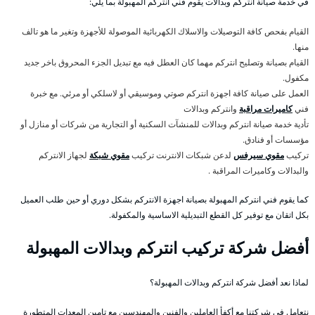
في خدمة صيانة انتركم وبدالات يقوم فني انتركم المهبولة بما يلي:
القيام بفحص كافة التوصيلات والاسلاك الكهربائية الموصولة للأجهزة وتغير ما هو تالف
منها.
القيام بصيانة وتصليح انتركم مهما كان العطل فيه مع تبديل الجزء المحروق باخر جديد
مكفول.
العمل على صيانة كافة اجهزة انتركم صوتي وموسيقي أو لاسلكي أو مرئي. مع خبرة
فني
كاميرات مراقبة
وانتركم وبدالات
تأدية خدمة صيانة انتركم وبدالات للمنشآت السكنية أو التجارية من شركات أو منازل أو
مؤسسات أو فنادق.
تركيب
مقوي سيرفس
لدعن شبكات الانترنت تركيب
مقوي شبكة
لجهاز الانتركم
والبدالات وكاميرات المراقبة .
كما يقوم فني انتركم المهبولة بصيانة اجهزة الانتركم بشكل دوري أو حين طلب العميل
بكل اتقان مع توفير كل القطع التبديلية الاساسية والمكفولة.
أفضل شركة تركيب انتركم وبدالات المهبولة
لماذا نعد أفضل شركة انتركم وبدالات المهبولة؟
نتعامل في شركتنا مع أكفأ العاملين والفنين والمهندسين مع تامين المعدات المتطورة