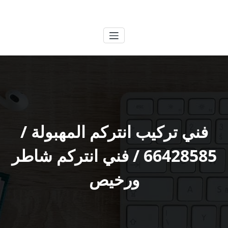
لتجاوز
الكويتية
خدمات وظائف بالكويت
لى
لمحتوى
فني تركيب انتركم المهبولة /
66428585 / فني انتركم شاطر
ورخيص