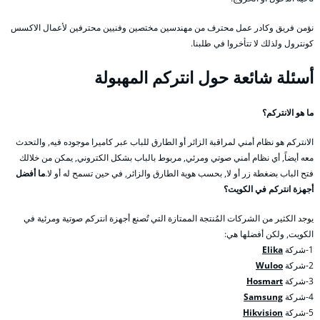
نؤمن فريق وكادر عمل محترف من مهندسين مختصين وفنيين محترفين لأعمال الاكسس
كونترول ولذلك لا تتأخروا في طلبنا.
أسئلة شائعة حول انتركم المهبولة
ما هو الانتركم؟
الانتركم هو نظام أمني لمراقبة الزائر أو الطارق للباب عبر كاميرا موجوده فيه, والتحدث
معه أيضاً, أي نظام أمني صوتي ومرئي, مربوط بالباب بشكل الكتروني, يمكن من خلالك
فتح الباب بضغطة زر أو لا, بحسب هوية الطارق والزائر, في حين تسمح له أو لا.
ما أفضل
أجهزة انتركم في الكويت؟
يوجد الكثير من الشركات المُنتجة الممتازة التي تُصنع أجهزة انتركم صوتية ومرئية في
الكويت, ولكن أفضلها هي:
1-شركة
Elika
2-شركة
Wuloo
3-شركة
Hosmart
4-شركة
Samsung
5-شركة
Hikvision