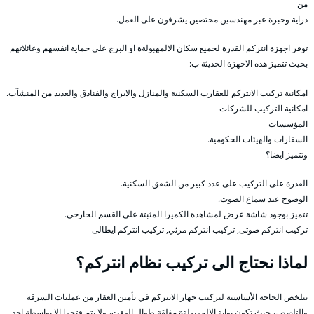
من
دراية وخبرة عبر مهندسين مختصين يشرفون على العمل.
توفر اجهزة انتركم القدرة لجميع سكان الالمهبولةة او البرج على حماية انفسهم وعائلاتهم
بحيث تتميز هذه الاجهزة الحديثة ب:
امكانية تركيب الانتركم للعقارت السكنية والمنازل والابراج والفنادق والعديد من المنشآت.
امكانية التركيب للشركات
المؤسسات
السفارات والهيئات الحكومية.
وتتميز ايضا؟
القدرة على التركيب على عدد كبير من الشقق السكنية.
الوضوح عند سماع الصوت.
تتميز بوجود شاشة عرض لمشاهدة الكميرا المثبتة على القسم الخارجي.
تركيب انتركم صوتى, تركيب انتركم مرئي, تركيب انتركم ايطالى
لماذا نحتاج الى تركيب نظام انتركم؟
تتلخص الحاجة الأساسية لتركيب جهاز الانتركم في تأمين العقار من عمليات السرقة
والتلصص، حيث تكون بوابة الالمهبولةة مغلقة طوال الوقت، ولا يتم فتحها إلا بواسطة احد