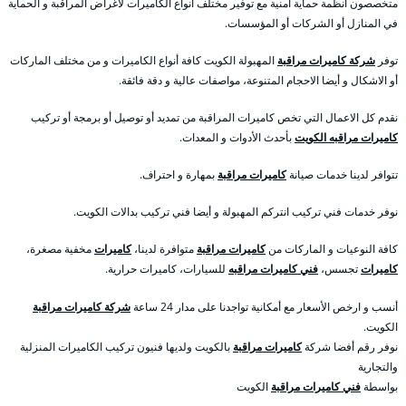
متخصصون أنظمة حماية أمنية مع توفير مختلف أنواع الكاميرات لأغراض المراقبة و الحماية
في المنازل أو الشركات أو المؤسسات.
توفر
شركة كاميرات مراقبة
المهبولة الكويت كافة أنواع الكاميرات و من مختلف الماركات
أو الاشكال و أيضا الاحجام المتنوعة، مواصفات عالية و دقة فائقة.
نقدم كل الاعمال التي تخص كاميرات المراقبة من تمديد أو توصيل أو برمجة أو تركيب
كاميرات مراقبه الكويت
بأحدث الأدوات و المعدات.
تتوافر لدينا خدمات صيانة
كاميرات مراقبة
بمهارة و احتراف.
نوفر خدمات فني تركيب انتركم المهبولة و أيضا فني تركيب بدالات الكويت.
كافة النوعيات و الماركات من
كاميرات مراقبة
متوافرة لدينا،
كاميرات
مخفية مصغرة،
كاميرات
تجسس،
فني كاميرات مراقبه
للسيارات، كاميرات حرارية.
أنسب و ارخص الأسعار مع أمكانية تواجدنا على مدار 24 ساعة
شركة كاميرات مراقبة
الكويت.
نوفر رقم أفضا شركة
كاميرات مراقبة
بالكويت ولديها فنيون تركيب الكاميرات المنزلية
والتجارية
بواسطة
فني كاميرات مراقبة
الكويت