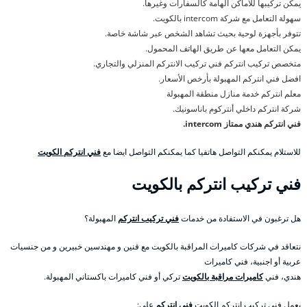
يمكن تركيبها للاماكن الهامة كالسفارات وغيرها.
سهولة التعامل مع شركة intercom بالكويت.
تتوفر بأجهزة لوحية بحيث تشاهد الشخص عبر شاشة خاصة.
يمكن التعامل معها عن طريق الهاتف المحمول.
متخصص تركيب انتركم فني تركيب الانتركم المنزلي والتجاري.
افضل فني انتركم المهبولة بأرخص الأسعار.
معلم انتركم خدمة منازل منطقة المهبولة
شركة انتركم داخلي أنتركوم باناسونيك.
فني انتركم هندي ممتاز intercom.
للاستلام يمكنكم التواصل هاتفيا كما يمكنكم التواصل ايضا مع
فني انتركم الكويت
فني تركيب انتركم بالكويت
هل ترغبون في الاستفادة من خدمات
فني تركيب انتركم
المهبولة؟
نتعاقد في شركات كاميرات المراقبة بالكويت مع فنين و مهندسين خبيرين و من جنسيات
عربية أو اجنبية، فني كاميرات
هندي، فني
كاميرات مراقبة بالكويت
تركي أو فني كاميرات باكستاني المهبولة.
يعمل فني تركيب انتركم الكويت
فني انتركم
على: