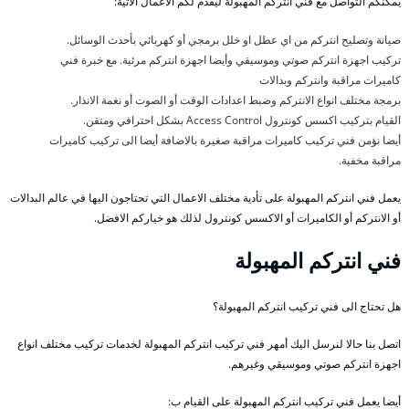
يمكنكم التواصل مع فني انتركم المهبولة ليقدم لكم الاعمال الاتية:
صيانة وتصليح انتركم من اي عطل او خلل برمجي أو كهربائي بأحدث الوسائل.
تركيب اجهزة انتركم صوتي وموسيقي وأيضا اجهزة انتركم مرئية. مع خبرة فني
كاميرات مراقبة وانتركم وبدالات
برمجة مختلف انواع الانتركم وضبط اعدادات الوقت أو الصوت أو نغمة الانذار.
القيام بتركيب اكسس كونترول Access Control بشكل احترافي ومتقن.
أيضا نؤمن فني تركيب كاميرات مراقبة صغيرة بالاضافة أيضا الى تركيب كاميرات
مراقبة مخفية.
يعمل فني انتركم المهبولة على تأدية مختلف الاعمال التي تحتاجون اليها في عالم البدالات
أو الانتركم أو الكاميرات أو الاكسس كونترول لذلك هو خياركم الافضل.
فني انتركم المهبولة
هل تحتاج الى فني تركيب انتركم المهبولة؟
اتصل بنا حالا لنرسل اليك أمهر فني تركيب انتركم المهبولة لخدمات تركيب مختلف انواع
اجهزة انتركم صوتي وموسيقي وغيرهم.
أيضا يعمل فني تركيب انتركم المهبولة على القيام ب: