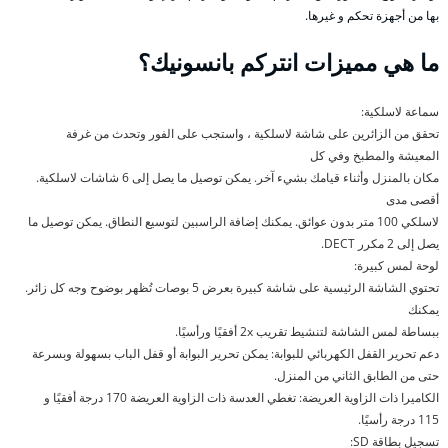
بها من أجهزة تحكم و غيرها.
ما هي مميزات انتركم بانسونيك؟
سماعة لاسلكية:
تحقق من الزائرين على شاشة لاسلكية ، واستجب على الفور وتحدث من غرفة
المعيشة والمطبخ وفي كل
مكان بالمنزل وأثناء قيامك بشيء آخر. يمكن توصيل ما يصل إلى 6 شاشات لاسلكية.
أقصى مدى
لاسلكي 100 متر بدون عوائق. يمكنك إضافة الراسبين لتوسيع النطاق. يمكن توصيل ما
يصل إلى 2 مكرر DECT.
لوحة لمس كبيرة:
تحتوي الشاشة الرئيسية على شاشة كبيرة بعرض 5 بوصات تُظهر بوضوح وجه كل زائر.
يمكنك
ببساطة لمس الشاشة لتنشيط تقريب 2x أفقيًا ورأسيًا.
دعم تحرير القفل الكهربائي للبوابة: يمكن تحرير البوابة أو قفل الباب بسهولة وبسرعة
حتى من الطابق الثاني من المنزل.
الكاميرا ذات الزاوية العريضة: تغطي العدسة ذات الزاوية العريضة 170 درجة أفقيًا و
115 درجة رأسيًا.
تسجيل بطاقة SD: