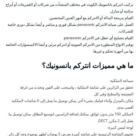
تركيب انتركم باناسونيك الكويت في مختلف المنشآت من شركات أو العمريةات أو أبراج
سكنية أو منازل.
القيام ببرمجة البدالة أو الانتركم مع أمهر الفنين المختصين.
العمل على صيانة الانتركم panasonic بشكل فوري و مباشر و أيضا بشكل دوري خاصة
للشركات.
القيام بتصليح أي عطل في الانتركم panasonic.
توفير الانواع المتطورة من الانتركم الصوتية أو انتركم مرئي و أيضا الاكسسوارات الخاصة
بها من أجهزة تحكم و غيرها.
ما هي مميزات انتركم بانسونيك؟
سماعة لاسلكية:
تحقق من الزائرين على شاشة لاسلكية ، واستجب على الفور وتحدث من غرفة
المعيشة والمطبخ وفي كل
مكان بالمنزل وأثناء قيامك بشيء آخر. يمكن توصيل ما يصل إلى 6 شاشات لاسلكية.
أقصى مدى
لاسلكي 100 متر بدون عوائق. يمكنك إضافة الراسبين لتوسيع النطاق. يمكن توصيل ما
يصل إلى 2 مكرر DECT.
لوحة لمس كبيرة:
تحتوي الشاشة الرئيسية على شاشة كبيرة بعرض 5 بوصات تُظهر بوضوح وجه كل زائر.