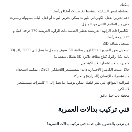
يمكنك
ببساطة لمس الشاشة لتنشيط تقريب 2x أفقيًا ورأسيًا.
دعم تحرير القفل الكهربائي للبوابة: يمكن تحرير البوابة أو قفل الباب بسهولة وبسرعة
حتى من الطابق الثاني من المنزل.
الكاميرا ذات الزاوية العريضة: تغطي العدسة ذات الزاوية العريضة 170 درجة أفقيًا و
115 درجة رأسيًا.
تسجيل بطاقة SD:
تسجيل صور الفيديو تلقائيًا لزوار بطاقة SD. سوف يسجل ما يصل إلى 3000 زائر (30
ثانية لكل زائر). (تُباع بطاقة ذاكرة SD بشكل منفصل.)
كاميرات الاستشعار اللاسلكية: من
خلال تثبيت الكاميرا الاختيارية ذات المستشعر اللاسلكي DECT ، يمكنك استخدام
مستشعرات الإنسان (الحرارة) والحركة
لمراقبة المواقع التي تثير قلقك. يمكن توصيل ما يصل إلى 4 كاميرات بمستشعر
لاسلكي.
محطة باب جبل دافق
فني تركيب بدالات العمرية
هل ترغب بالحصول على خدمة فني تركيب بدالات العمرية؟