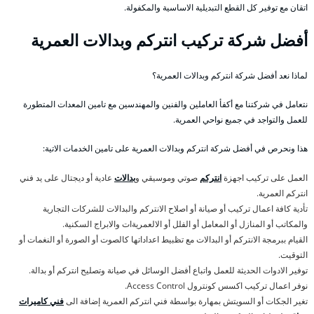
اتقان مع توفير كل القطع التبديلية الاساسية والمكفولة.
أفضل شركة تركيب انتركم وبدالات العمرية
لماذا نعد أفضل شركة انتركم وبدالات العمرية؟
نتعامل في شركتنا مع أكفأ العاملين والفنين والمهندسين مع تامين المعدات المتطورة
للعمل والتواجد في جميع نواحي العمرية.
هذا ونحرص في أفضل شركة انتركم وبدالات العمرية على تامين الخدمات الاتية:
العمل على تركيب اجهزة
انتركم
صوتي وموسيقي و
بدالات
عادية أو ديجتال على يد فني
انتركم العمرية.
تأدية كافة اعمال تركيب أو صيانة أو اصلاح الانتركم والبدالات للشركات التجارية
والمكاتب أو المنازل أو المعامل أو الفلل أو الالعمريةات والابراج السكنية.
القيام ببرمجة الانتركم أو البدالات مع تظبيط اعداداتها كالصوت أو الصورة أو النغمات أو
التوقيت.
توفير الادوات الحديثة للعمل واتباع أفضل الوسائل في صيانة وتصليح انتركم أو بدالة.
نوفر اعمال تركيب اكسس كونترول Access Control.
تغير الجكات أو السويتش بمهارة بواسطة فني انتركم العمرية إضافة الى
فني كاميرات