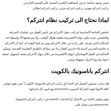
تتميز بوجود شاشة عرض لمشاهدة الكميرا المثبتة على القسم الخارجي.
تركيب انتركم صوتى, تركيب انتركم مرئي, تركيب انتركم ايطالى
لماذا نحتاج الى تركيب نظام انتركم؟
تتلخص الحاجة الأساسية لتركيب جهاز الانتركم في تأمين العقار من عمليات السرقة
والتلصص، حيث تكون بوابة الالعمريةة مغلقة طوال الوقت، ولا يتم فتحها إلا بواسطة احد
السكان الذي يتعرف على زائره من خلال الانتركم ومن ثم فتح البوابة له، كما ان الانتركم
به خاصية الجرس لاستدعاء حارس العقار بدلا من مناداته بالطرق التقليدية القديمة، ويمكن
التحكم في الفتح الاتوماتيكي لبوابة الالعمريةة من خلال جهاز الانتركم نفسه لتسهيل عملية
دخول وخروج الزوار بسهولة ويسر.
انتركم باناسونيك بالكويت
هل ترغب صديقي العميل في اقتناء أو تركيب انتركم باناسونيك الكويت؟ نحن نقوم بتوفير
كافة الانواع لهذه الماركة المميزة panasonic مع تامين كل خدماتها.
نقوم بتوفير العديد من الاعمال أو الخدمات الخاصة في تركيب انتركم باناسونيك
panasonic حيث نعمل على: