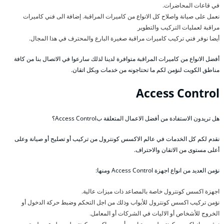
في قاعات المحاضرات.
نعمل على صيانة واصلاح كل الانواع من كاميرات المراقبة. إضافة الى فني كاميرات
مراقبة لعمليات التركيب والتطوير
أيضا نوفر فني تركيب كاميرات مراقبة صغيرة البارع والمحترف في هذا المجال.
أفضل الانواع من كاميرات المراقبة متوافرة لدينا لذلك سارعوا في الاتصال بنا من كافة
مناطق الكويت لنؤمن لكم ما تحتاجونه من خدمات وبكل اتقان.
Access Control
هل تريدون الاستفادة من أفضل الاعمال المتعلقة بAccess Control؟
نقدم لكم كل الخدمات في عالم الاكسس كونترول من تركيب أو تصليح أو صيانة وعلى
أعلى مستوى من الاتقان والاحتراف.
نؤمن العديد من انواع اجهزة Access Control ومنها:
اجهزة اكسس كونترول خاصة بالمصاعد ذات ميزات عالية.
نؤمن تركيب اكسس كونترول للأبواب وذلك من اجل التحكم وضبط حركة الدخول أو
الخروج للأشخاص أو الاليات في الشركات أو المعامل.