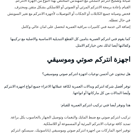
صيانة وتصليح انتركم لاسلكي مع المهندس المختص بهذا النوع من اجهزة الانتركم.
القيام بإعادة برمجة الانتركم المرئي أو الصوتي أو اللاسلكي بشكل متقن ومحترف.
فحص وصيانة جميع الكابلات أو الجكات أو التوصيلات لأجهزة الانتركم مع تغير السويتش
في حال تعطله.
إضافة الى خدمة فني كاميرات مراقبة العمرية لتحصل على امان عالي وكامل
كما يقوم فني انتركم العمرية بتامين كل القطع التبديلية الاساسية والاصلية مع تركيبها
وكفالتها أيضا لذلك نحن خياركم الامثل.
اجهزة انتركم صوتي وموسيقي
هل تبحثون عن أحسن نوعيات اجهزة انتركم صوتي وموسيقي؟
توفر أفضل شركة انتركم وبدالات العمرية لكافة عملائها الاعزاء جميع انواع اجهزة الانتركم
وأيضا البدالات من كل ماركاتها أو انواعها.
هذا ونوفر أيضا فني تركيب انتركم العمرية للقيام:
تركيب انتركم صوتي مع ضبط المايك والنغمات وتوصيل الجهاز بالحاسوب بكل براعة.
تمديد كافة نوعيات الانتركم المرئية أو المسموعة أو اللاسلكية.
توفير اجود الماركات من اجهزة انتركم صوتي وموسيقي (باناسونيك، سيسكو، انتركم