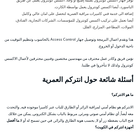
نوفر جهاز اكسس كونترول بصمة إصبع أو وجه، اكسس كونترول يعمل عن طريق
الباسورد، أيضا اكسس كونترول يعمل بواسطة الكارت.
إضافة الى خدمة فني كاميرات مراقبة العمرية لتحصل على امان عالي وكامل
أيضا نعمل على تركيب اكسس كونترول للمؤسسات، الشركات التجارية، الفنادق،
المولات، المطاعم، المزارع، الفلل.
هذا ونقدم اعمال البرمجة وتوصيل جهاز Access Control بالحاسوب وتنظيم التوقيت من
ناحية الدخول أو الخروج.
نؤمن فريق وكادر عمل محترف من مهندسين مختصين وفنيين محترفين لأعمال الاكسس
كونترول ولذلك لا تتأخروا في طلبنا.
أسئلة شائعة حول انتركم العمرية
ما هو الانتركم؟
الانتركم هو نظام أمني لمراقبة الزائر أو الطارق للباب عبر كاميرا موجوده فيه, والتحدث
معه أيضاً, أي نظام أمني صوتي ومرئي, مربوط بالباب بشكل الكتروني, يمكن من خلالك
فتح الباب بضغطة زر أو لا, بحسب هوية الطارق والزائر, في حين تسمح له أو لا.
ما أفضل
أجهزة انتركم في الكويت؟