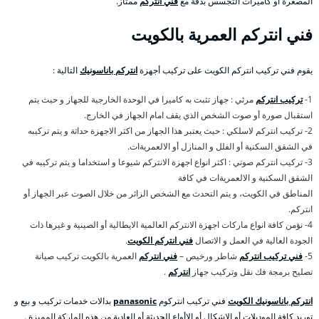
المصغرة أو كاميرات التجسس بدقة مع
فني انتركم
ممتاز.
فني انتركم العمرية بالكويت
يقوم فني تركيب انتركم الكويت على تركيب أجهزة
انتركم باناسونيك
التالية :
1-
تركيب انتركم
مرئي : جهاز تثبت به كاميرا في الوحدة الخارجية للجهاز و حيث يتم
استقبال صورة أو صوت الشخص الذي يقف امام الجهاز في الخارج.
2- تركيب انتركم لاسلكي : حيث يعتبر هذا الجهاز من اكثر الاجهزة حداثة و يتم تركيبه
في الشقق السكنية أو الفلل و المنازل أو الالعمريةات.
3- تركيب انتركم صوتي : اكثر انواع اجهزة الانتركم شيوعا و استخداما و يتم تركيبه في
الشقق السكنية و الالعمريةات في كافة
المناطق في الكويت، و يتم التحدث مع الشخص الزائر من خلال الصوت عبر الجهاز أو
انتركم.
4- نؤمن كافة انواع ماركات اجهزة الانتركم العالمية الايطالية أو الصينية و غيرها ذات
الجودة العالية في العمل و الاتصال
فني انتركم الكويت
.
5-
فني تركيب انتركم
شاطر ورخيص –
فني انتركم
العمرية بالكويت تركيب صيانة
تصليح برمجة فك نقل وتركيب جهاز
انتركم
.
انتركم باناسونيك الكويت
فني تركيب انتركوم
panasonic
بدالات خدمات تركيب و بيع و
توريد كافة الموديلات أو الاشكال أو الاأواع الحديثة أو العادية من هذه الماركة المميزة .