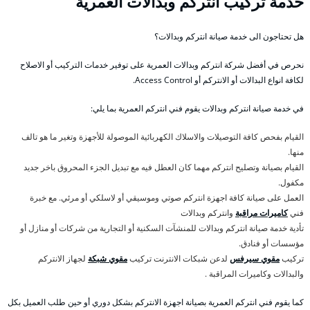
خدمة تركيب انتركم وبدالات العمرية
هل تحتاجون الى خدمة صيانة انتركم وبدالات؟
نحرص في أفضل شركة انتركم وبدالات العمرية على توفير خدمات التركيب أو الاصلاح
لكافة انواع البدالات أو الانتركم أو Access Control.
في خدمة صيانة انتركم وبدالات يقوم فني انتركم العمرية بما يلي:
القيام بفحص كافة التوصيلات والاسلاك الكهربائية الموصولة للأجهزة وتغير ما هو تالف
منها.
القيام بصيانة وتصليح انتركم مهما كان العطل فيه مع تبديل الجزء المحروق باخر جديد
مكفول.
العمل على صيانة كافة اجهزة انتركم صوتي وموسيقي أو لاسلكي أو مرئي. مع خبرة
فني
كاميرات مراقبة
وانتركم وبدالات
تأدية خدمة صيانة انتركم وبدالات للمنشآت السكنية أو التجارية من شركات أو منازل أو
مؤسسات أو فنادق.
تركيب
مقوي سيرفس
لدعن شبكات الانترنت تركيب
مقوي شبكة
لجهاز الانتركم
والبدالات وكاميرات المراقبة .
كما يقوم فني انتركم العمرية بصيانة اجهزة الانتركم بشكل دوري أو حين طلب العميل بكل