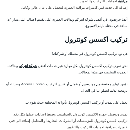
مراقبة
لعمليات التركيب والتطوير
إضافة الى خدمة فني كاميرات مراقبة العمرية لتحصل على امان عالي وكامل
أيضا حريصون في أفضل شركة انتركم وبدالات العمرية على تقديم اعمالنا على مدار 24
ساعة في مختلف ايام الاسبوع.
تركيب اكسس كونترول
هل تود تركيب اكسس كونترول في معملك أو شركتك؟
نحن نقوم بتركيب اكسس كونترول بكل مهارة عبر خدمات أفضل
شركة انتركم
وبدالات
العمرية المختصة في هذه المجالات.
نؤمن كوادر مختصة من مهندسين أو عمال أو فنيين لتركيب Access Control وصيانته أو
برمجته لذلك اتصلوا بنا في الحال.
نعمل على تمديد أو تركيب اكسس كونترول بأنواعه المختلفة حيث نقوم ب:
تمديد وتوصيل اجهزة الاكسس كونترول بالحواسيب وضبط اعدادات عملها بكل دقة.
تركيب اكسس كونترول للمؤسسات أو الشركات التجارية أو المعامل. إضافة الى فني
كاميرات مراقبة لعمليات التركيب والتطوير