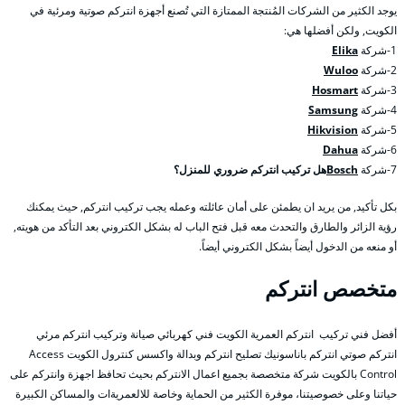
يوجد الكثير من الشركات المُنتجة الممتازة التي تُصنع أجهزة انتركم صوتية ومرئية في
الكويت, ولكن أفضلها هي:
1-شركة
Elika
2-شركة
Wuloo
3-شركة
Hosmart
4-شركة
Samsung
5-شركة
Hikvision
6-شركة
Dahua
7-شركة
Bosch
هل تركيب انتركم ضروري للمنزل؟
بكل تأكيد, من يريد ان يطمئن على أمان عائلته وعمله يجب تركيب انتركم, حيث يمكنك
رؤية الزائر والطارق والتحدث معه قبل فتح الباب له بشكل الكتروني بعد التأكد من هويته,
أو منعه من الدخول أيضاً بشكل الكتروني أيضاً.
متخصص انتركم
أفضل فني تركيب انتركم العمرية الكويت فني كهربائي صيانة وتركيب انتركم مرئي
انتركم صوتي انتركم باناسونيك تصليح انتركم وبدالة واكسس كنترول الكويت Access
Control بالكويت شركة متخصصة بجميع اعمال الانتركم بحيث تحافظ اجهزة وانتركم على
حياتنا وعلى خصوصيتنا، موفرة الكثير من الحماية وخاصة للالعمريةات والمساكن الكبيرة