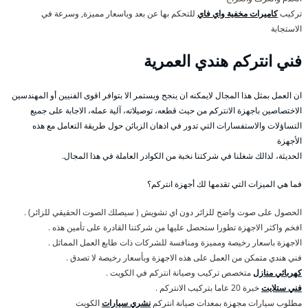
تركيب
كاميرات مخفية واي فاي
للتحكم بها عن بعد وباسعار مميزة, وسرعة في
الاستجابة
فني انتركم هندي العمرية
ان العمل بمثل هذا المجال لايمكنه ان ينجح ويستمر الا بتوافر اقوى الفنيين أو المهندسين
الاختصاصين باجهزة الانتركم من حيث قطعه، توصيلاته، آلية عمله، الاجابة على جميع
التساؤلات والاستفسارات التي تدور في اذهان الزبائن حول طريقة التعامل مع هذه
الأجهزة
الحديثة، لذالك شغلنا في شركتنا نخبة من الكوادر العاملة في هذا المجال.
فما هي الميزات التي تقدمها لك أجهزة انتركم؟
الحصول على صوت واضح للزائر دون اي تشويش ( سيصلك الصوت الحقيقي للزائر) .
افخم واكثر الاجهزة تطورا ستحصل عليها من شركتنا القادرة على تأمين هذه .
الاجهزة باسعار رخيصة ومميزة ومنافسة للشركات ذات طابع العمل المماثل .
فني هندي متمكن من العمل على هذه الاجهزة وبأسعار رخيصة لا تصدق .
كهربائي منازل
متخصص تركيب وصيانة انتركم في الكويت .
فني ستلايت
خبرة 20 عاما بتركيب الانتركم .
مطلوب سيارات مجهزة بمعدات صيانة انتركم
نشري سيارات
الكويت