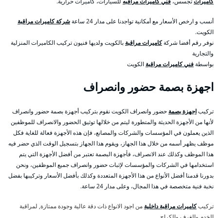
كاميرات
تجسس،
فني كاميرات مراقبه
للسيارات، كاميرات حرارية.
أنسب و ارخص الأسعار مع أمكانية تواجدنا على مدار 24 ساعة
شركة كاميرات مراقبة
الكويت.
نوفر رقم أفضا شركة
كاميرات مراقبة
بالكويت ولديها فنيون تركيب الكاميرات المنزلية
والتجارية
بواسطة
فني كاميرات مراقبة
الكويت
اجهزة بصمة حضور وانصراف
تركيب
اجهزة بصمة
حضور وانصراف الكويت نقوم بتركيب أجهزة بصمة حضور وانصراف
لأنها من الأجهزة الحديثة والمتطورة ليتم من خلالها توثيق الحضور والانصراف للموظفين
الذين يعملون في المؤسسات والشركات والمصانع، فإن هذه الأجهزة فعالة للغاية فكل
موظف يظهر أسمه من خلال هذا الجهاز، ويقوم هذا الجهاز بتسجيل الوقت الذي حضر فيه
هذا الموظف وكذلك عند الانصراف، فأجهزة البصمة تعتبر من أفضل الأجهزة التي يتم
استخدامها في الشركات والمؤسسات لإثبات حضور وانصراف جميع الموظفين، ونحن
بدورنا قدمنا أفضل الأنواع من هذا الأجهزة المتعددة وكذلك بأفضل الأسعار وتركيبها بفضل
نخبة فنية متخصصة في هذا المجال، وعلى مدار 24 ساعة.
تركيب
كاميرات مراقبة داخلية
من اجود الانواع ذات دقة عالية وجودة ممتازة, لمراقبة
الخدم والغرف والكراج