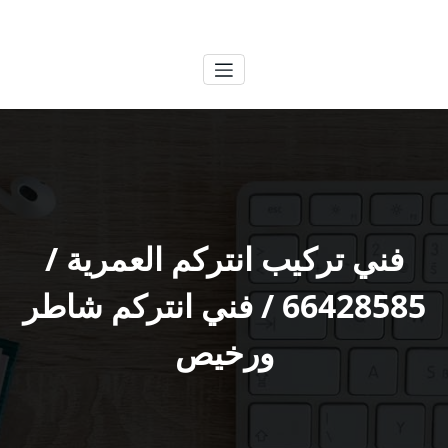
لتجاوز
الكويتية
خدمات وظائف بالكويت
لى
لمحتوى
فني تركيب انتركم العمرية /
66428585 / فني انتركم شاطر
ورخيص