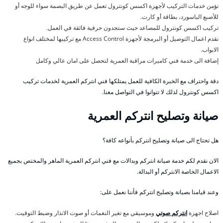
نؤمن خدمات التركيب لأجهزة اكسس كونترول تعمل عن طريق البصمة سواء للوجه أو
للأصبع الباسورد، بطاقة أو كارت.
تركيب اكسس كونترول للمصاعد حيث ستجدون حرفية فائقة في العمل.
نقدم اعمال التوصيل أو البرمجة لأجهزة Access Control مع تركيبها لمختلف انواع
الابواب.
إضافة الى خدمة فني كاميرات مراقبة العمرية لتحصل على امان عالي وكامل
دقة واحتراف مع الخبرة الكافية للعمل يمتلكها فني انتركم العمرية لخدمات تركيب
اكسس كونترول لذلك لا تتوانوا في التواصل معنا.
صيانة وتصليح انتركم العمرية
هل تحتاج الى صيانة وتصليح انتركم بأنواعه كافة؟
الان نقدم لكم خدمة صيانة انتركم وبدالات مع فني انتركم العمرية الماهر والمختص بجميع
الاعمال الخاصة الانتركم أو البدالة.
وعند قيامنا بصيانة وتصليح انتركم فأننا نعمل على:
اصلاح اجهزة
انتركم صوتي
وموسيقي مع تغير النغمات أو صوت الانذار وضبط التوقيت.