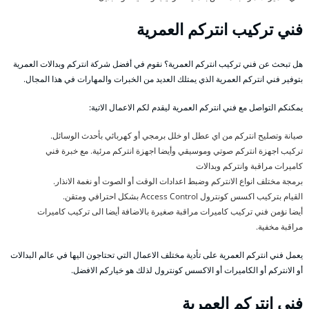
فني تركيب انتركم العمرية
هل تبحث عن فني تركيب انتركم العمرية؟ نقوم في أفضل شركة انتركم وبدالات العمرية
بتوفير فني انتركم العمرية الذي يمتلك العديد من الخبرات والمهارات في هذا المجال.
يمكنكم التواصل مع فني انتركم العمرية ليقدم لكم الاعمال الاتية:
صيانة وتصليح انتركم من اي عطل او خلل برمجي أو كهربائي بأحدث الوسائل.
تركيب اجهزة انتركم صوتي وموسيقي وأيضا اجهزة انتركم مرئية. مع خبرة فني
كاميرات مراقبة وانتركم وبدالات
برمجة مختلف انواع الانتركم وضبط اعدادات الوقت أو الصوت أو نغمة الانذار.
القيام بتركيب اكسس كونترول Access Control بشكل احترافي ومتقن.
أيضا نؤمن فني تركيب كاميرات مراقبة صغيرة بالاضافة أيضا الى تركيب كاميرات
مراقبة مخفية.
يعمل فني انتركم العمرية على تأدية مختلف الاعمال التي تحتاجون اليها في عالم البدالات
أو الانتركم أو الكاميرات أو الاكسس كونترول لذلك هو خياركم الافضل.
فني انتركم العمرية