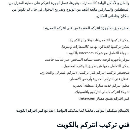
والفلل والأماكن الهامة كالسفارات وغيرها، تعمل أجهزة انتركم على حماية المنزل من
المتطفلين والسارقين مانعة اياهم من الولوج وتصريح الدخول في حال لم يكونوا من
سكان وقاطني المكان.
بعض مميزات أجهزة انتركم المقدمة من فني انتركم العمرية :
يمكن تركيبها للالعمريةات والابراج الكبيرة.
يمكن تركيبها للاماكن الهامة كالسفارات وغيرها.
سهولة التعامل مع شركة intercom بالكويت.
تتوفر بأجهزة لوحية بحيث تشاهد الشخص عبر شاشة خاصة.
يمكن التعامل معها عن طريق الهاتف المحمول.
متخصص تركيب انتركم فني تركيب الانتركم المنزلي والتجاري.
افضل فني انتركم العمرية بأرخص الأسعار.
معلم انتركم خدمة منازل منطقة العمرية
شركة انتركم داخلي أنتركوم باناسونيك.
فني انتركم هندي ممتاز intercom.
للاستلام يمكنكم التواصل هاتفيا كما يمكنكم التواصل ايضا مع
فني انتركم الكويت
فني تركيب انتركم بالكويت