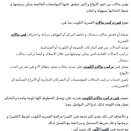
نؤمن بدالات من اجود الأنواع و التي تنطبق عليها المواصفات العالمية يمكن برمجتها و
ضبط اعداداتها بسهولة و اتقان.
يقوم
فني تركيب بدالات
العمرية الكويت بما يلي:
صيانة أو فحص بدالات ديجتال و خاصة انتركم أو الهواتف ببراعة و احتراف
فني بدالات
العمرية.
تمديد البدالات من اهم الماركات الصينية أو الكورية أو الفيتنامية.
تركيب البدالات العادية التي يمكن توصيلها من خلال الاسلاك و أيضا تركيب بدالات
ديجتال.
يعمل فني
تركيب بدالات الكويت
على تمديد بدالات تعمل بنظام IP و هي تعد من احدث
الأنواع.
تامين خدمات تركيب البدالات للمؤسسات أو الشركان التجارية أو الأبراج السكنية أو
الالعمريةات.
يتصف
فني تركيب بدالات الكويت
بقدرته على توصيل الخطوط كلها بلوحة واحدة و التحكم
بعمل هذه اللوحة لذلك بادوا الى التواصل معنا.
و بالأضافة الى ذلك نقدم لكم خدمة فني كاميرا مراقبة العمرية الكويت لضبط الكاميرا و
برمجتها و فك شريط التسجيل و مراجعته مع العميل لذلك
مع خدمة فني
كاميرا الأمن
كل شيئ أمن .