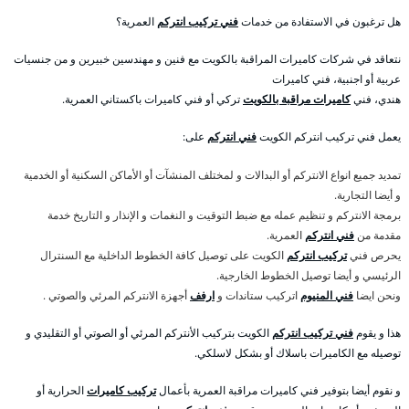
هل ترغبون في الاستفادة من خدمات
فني تركيب انتركم
العمرية؟
نتعاقد في شركات كاميرات المراقبة بالكويت مع فنين و مهندسين خبيرين و من جنسيات
عربية أو اجنبية، فني كاميرات
هندي، فني
كاميرات مراقبة بالكويت
تركي أو فني كاميرات باكستاني العمرية.
يعمل فني تركيب انتركم الكويت
فني انتركم
على:
تمديد جميع انواع الانتركم أو البدالات و لمختلف المنشآت أو الأماكن السكنية أو الخدمية
و أيضا التجارية.
برمجة الانتركم و تنظيم عمله مع ضبط التوقيت و النغمات و الإنذار و التاريخ خدمة
مقدمة من
فني انتركم
العمرية.
يحرص فني
تركيب انتركم
الكويت على توصيل كافة الخطوط الداخلية مع السنترال
الرئيسي و أيضا توصيل الخطوط الخارجية.
ونحن ايضا
فني المنيوم
اتركيب ستاندات و
ارفف
أجهزة الانتركم المرئي والصوتي .
هذا و يقوم
فني تركيب انتركم
الكويت بتركيب الأنتركم المرئي أو الصوتي أو التقليدي و
توصيله مع الكاميرات باسلاك أو بشكل لاسلكي.
و نقوم أيضا بتوفير فني كاميرات مراقبة العمرية بأعمال
تركيب كاميرات
الحرارية أو