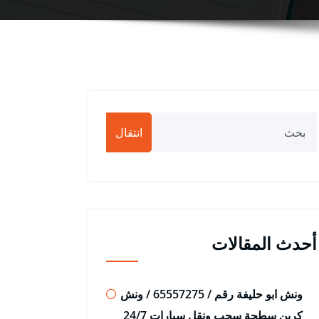
انتقال
أحدث المقالات
ونش ابو حليفة رقم / 65557275 / ونش
كرين سطحة سحب ونقل سيارات 24/7