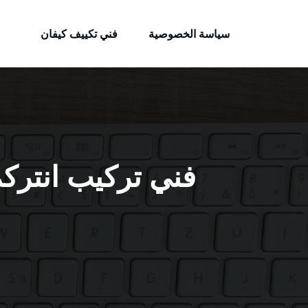
الكويتية
لتجاوز
خدمات وظائف بالكويت
لى
سياسة الخصوصية
فني تكييف كيفان
لمحتوى