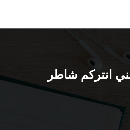
 انتركم العبدلي / 66428585 / فني انتركم شاطر