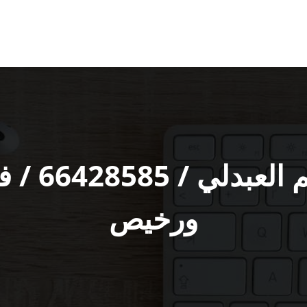
فني تركيب
ورخيص