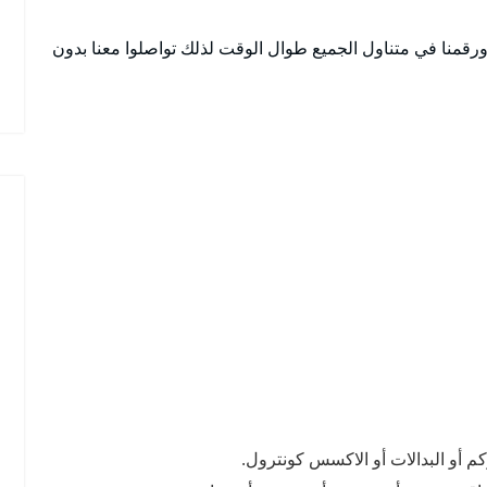
افة نواحي العبدلي وعلى مدار 24 ساعة ورقمنا في متناول الجميع طوال الوقت لذلك تواصلوا معنا بدون
كم أو البدالات أو الاكسس كونترول.