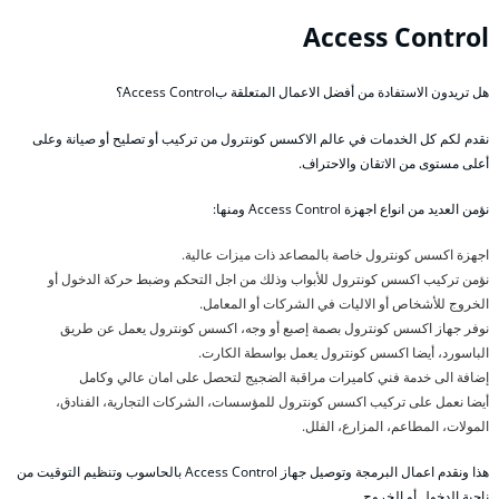
Access Control
هل تريدون الاستفادة من أفضل الاعمال المتعلقة بAccess Control؟
نقدم لكم كل الخدمات في عالم الاكسس كونترول من تركيب أو تصليح أو صيانة وعلى
أعلى مستوى من الاتقان والاحتراف.
نؤمن العديد من انواع اجهزة Access Control ومنها:
اجهزة اكسس كونترول خاصة بالمصاعد ذات ميزات عالية.
نؤمن تركيب اكسس كونترول للأبواب وذلك من اجل التحكم وضبط حركة الدخول أو
الخروج للأشخاص أو الاليات في الشركات أو المعامل.
نوفر جهاز اكسس كونترول بصمة إصبع أو وجه، اكسس كونترول يعمل عن طريق
الباسورد، أيضا اكسس كونترول يعمل بواسطة الكارت.
إضافة الى خدمة فني كاميرات مراقبة الضجيج لتحصل على امان عالي وكامل
أيضا نعمل على تركيب اكسس كونترول للمؤسسات، الشركات التجارية، الفنادق،
المولات، المطاعم، المزارع، الفلل.
هذا ونقدم اعمال البرمجة وتوصيل جهاز Access Control بالحاسوب وتنظيم التوقيت من
ناحية الدخول أو الخروج.