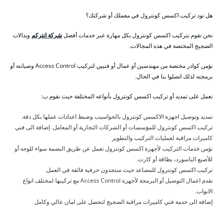
هل تود تركيب اكسس كونترول في معملك أو شركتك؟
نحن نقوم بتركيب اكسس كونترول بكل مهارة عبر خدمات أفضل
شركة انتركم
وبدالات
الضجيج المختصة في هذه المجالات.
نؤمن كوادر مختصة من مهندسين أو عمال أو فنيين لتركيب Access Control وصيانته أو
برمجته لذلك اتصلوا بنا في الحال.
نعمل على تمديد أو تركيب اكسس كونترول بأنواعه المختلفة حيث نقوم ب:
تمديد وتوصيل اجهزة الاكسس كونترول بالحواسيب وضبط اعدادات عملها بكل دقة.
تركيب اكسس كونترول للمؤسسات أو الشركات التجارية أو المعامل. إضافة الى فني
كاميرات مراقبة لعمليات التركيب والتطوير
نؤمن خدمات التركيب لأجهزة اكسس كونترول تعمل عن طريق البصمة سواء للوجه أو
للأصبع الباسورد، بطاقة أو كارت.
تركيب اكسس كونترول للمصاعد حيث ستجدون حرفية فائقة في العمل.
نقدم اعمال التوصيل أو البرمجة لأجهزة Access Control مع تركيبها لمختلف انواع
الابواب.
إضافة الى خدمة فني كاميرات مراقبة الضجيج لتحصل على امان عالي وكامل