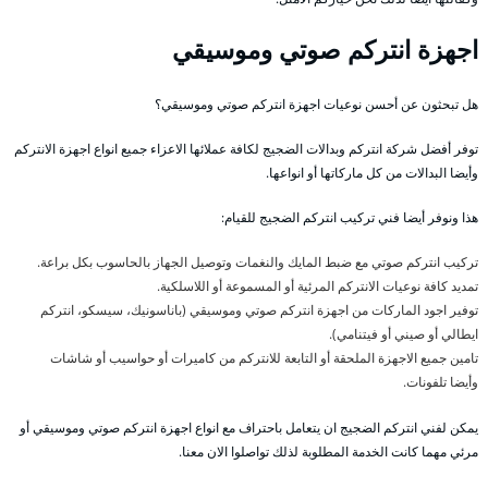
اجهزة انتركم صوتي وموسيقي
هل تبحثون عن أحسن نوعيات اجهزة انتركم صوتي وموسيقي؟
توفر أفضل شركة انتركم وبدالات الضجيج لكافة عملائها الاعزاء جميع انواع اجهزة الانتركم
وأيضا البدالات من كل ماركاتها أو انواعها.
هذا ونوفر أيضا فني تركيب انتركم الضجيج للقيام:
تركيب انتركم صوتي مع ضبط المايك والنغمات وتوصيل الجهاز بالحاسوب بكل براعة.
تمديد كافة نوعيات الانتركم المرئية أو المسموعة أو اللاسلكية.
توفير اجود الماركات من اجهزة انتركم صوتي وموسيقي (باناسونيك، سيسكو، انتركم
ايطالي أو صيني أو فيتنامي).
تامين جميع الاجهزة الملحقة أو التابعة للانتركم من كاميرات أو حواسيب أو شاشات
وأيضا تلفونات.
يمكن لفني انتركم الضجيج ان يتعامل باحتراف مع انواع اجهزة انتركم صوتي وموسيقي أو
مرئي مهما كانت الخدمة المطلوبة لذلك تواصلوا الان معنا.