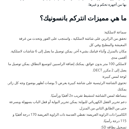
بها من أجهزة تحكم و غيرها.
ما هي مميزات انتركم بانسونيك؟
سماعة لاسلكية:
تحقق من الزائرين على شاشة لاسلكية ، واستجب على الفور وتحدث من غرفة
المعيشة والمطبخ وفي كل
مكان بالمنزل وأثناء قيامك بشيء آخر. يمكن توصيل ما يصل إلى 6 شاشات لاسلكية.
أقصى مدى
لاسلكي 100 متر بدون عوائق. يمكنك إضافة الراسبين لتوسيع النطاق. يمكن توصيل ما
يصل إلى 2 مكرر DECT.
لوحة لمس كبيرة:
تحتوي الشاشة الرئيسية على شاشة كبيرة بعرض 5 بوصات تُظهر بوضوح وجه كل زائر.
يمكنك
ببساطة لمس الشاشة لتنشيط تقريب 2x أفقيًا ورأسيًا.
دعم تحرير القفل الكهربائي للبوابة: يمكن تحرير البوابة أو قفل الباب بسهولة وبسرعة
حتى من الطابق الثاني من المنزل.
الكاميرا ذات الزاوية العريضة: تغطي العدسة ذات الزاوية العريضة 170 درجة أفقيًا و
115 درجة رأسيًا.
تسجيل بطاقة SD: