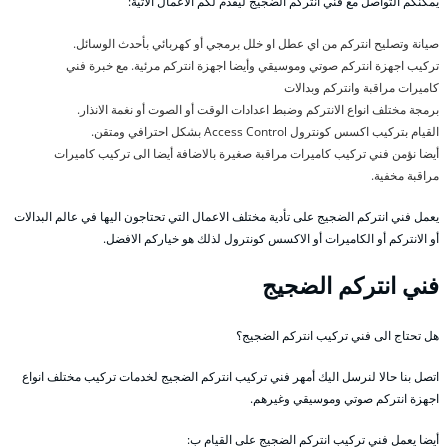
يمكنكم التواصل مع فني انتركم الضجيج ليقدم لكم الاعمال الاتية:
صيانة وتصليح انتركم من اي عطل او خلل برمجي أو كهربائي بأحدث الوسائل.
تركيب اجهزة انتركم صوتي وموسيقي وأيضا اجهزة انتركم مرئية. مع خبرة فني
كاميرات مراقبة وانتركم وبدالات
برمجة مختلف انواع الانتركم وضبط اعدادات الوقت أو الصوت أو نغمة الانذار.
القيام بتركيب اكسس كونترول Access Control بشكل احترافي ومتقن.
أيضا نؤمن فني تركيب كاميرات مراقبة صغيرة بالاضافة أيضا الى تركيب كاميرات
مراقبة مخفية.
يعمل فني انتركم الضجيج على تأدية مختلف الاعمال التي تحتاجون اليها في عالم البدالات
أو الانتركم أو الكاميرات أو الاكسس كونترول لذلك هو خياركم الافضل.
فني انتركم الضجيج
هل تحتاج الى فني تركيب انتركم الضجيج؟
اتصل بنا حالا لنرسل اليك أمهر فني تركيب انتركم الضجيج لخدمات تركيب مختلف انواع
اجهزة انتركم صوتي وموسيقي وغيرهم.
أيضا يعمل فني تركيب انتركم الضجيج على القيام ب: