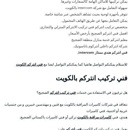
يمكن تركيبها للاماكن الهامة كالسفارات وغيرها.
سهولة التعامل مع شركة intercom بالكويت.
تتوفر بأجهزة لوحية بحيث تشاهد الشخص عبر شاشة خاصة.
يمكن التعامل معها عن طريق الهاتف المحمول.
متخصص تركيب انتركم فني تركيب الانتركم المنزلي والتجاري.
افضل فني انتركم الضجيج بأرخص الأسعار.
معلم انتركم خدمة منازل منطقة الضجيج
شركة انتركم داخلي أنتركوم باناسونيك.
فني انتركم هندي ممتاز intercom.
للاستلام يمكنكم التواصل هاتفيا كما يمكنكم التواصل ايضا مع
فني انتركم الكويت
فني تركيب انتركم بالكويت
هل ترغبون في الاستفادة من خدمات
فني تركيب انتركم
الضجيج؟
نتعاقد في شركات كاميرات المراقبة بالكويت مع فنين و مهندسين خبيرين و من جنسيات
عربية أو اجنبية، فني كاميرات
هندي، فني
كاميرات مراقبة بالكويت
تركي أو فني كاميرات باكستاني الضجيج.
يعمل فني تركيب انتركم الكويت
فني انتركم
على: