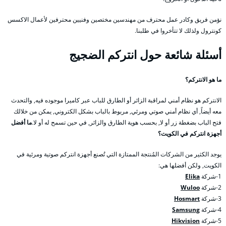
نؤمن فريق وكادر عمل محترف من مهندسين مختصين وفنيين محترفين لأعمال الاكسس
كونترول ولذلك لا تتأخروا في طلبنا.
أسئلة شائعة حول انتركم الضجيج
ما هو الانتركم؟
الانتركم هو نظام أمني لمراقبة الزائر أو الطارق للباب عبر كاميرا موجوده فيه, والتحدث
معه أيضاً, أي نظام أمني صوتي ومرئي, مربوط بالباب بشكل الكتروني, يمكن من خلالك
فتح الباب بضغطة زر أو لا, بحسب هوية الطارق والزائر, في حين تسمح له أو لا.
ما أفضل
أجهزة انتركم في الكويت؟
يوجد الكثير من الشركات المُنتجة الممتازة التي تُصنع أجهزة انتركم صوتية ومرئية في
الكويت, ولكن أفضلها هي:
1-شركة
Elika
2-شركة
Wuloo
3-شركة
Hosmart
4-شركة
Samsung
5-شركة
Hikvision