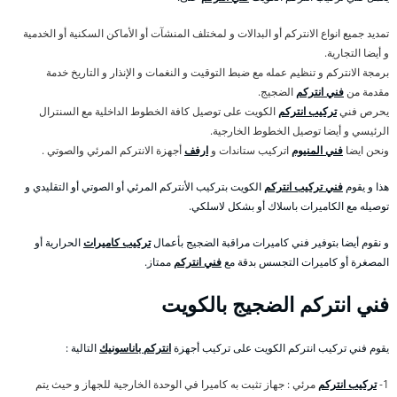
تمديد جميع انواع الانتركم أو البدالات و لمختلف المنشآت أو الأماكن السكنية أو الخدمية
و أيضا التجارية.
برمجة الانتركم و تنظيم عمله مع ضبط التوقيت و النغمات و الإنذار و التاريخ خدمة
مقدمة من
فني انتركم
الضجيج.
يحرص فني
تركيب انتركم
الكويت على توصيل كافة الخطوط الداخلية مع السنترال
الرئيسي و أيضا توصيل الخطوط الخارجية.
ونحن ايضا
فني المنيوم
اتركيب ستاندات و
ارفف
أجهزة الانتركم المرئي والصوتي .
هذا و يقوم
فني تركيب انتركم
الكويت بتركيب الأنتركم المرئي أو الصوتي أو التقليدي و
توصيله مع الكاميرات باسلاك أو بشكل لاسلكي.
و نقوم أيضا بتوفير فني كاميرات مراقبة الضجيج بأعمال
تركيب كاميرات
الحرارية أو
المصغرة أو كاميرات التجسس بدقة مع
فني انتركم
ممتاز.
فني انتركم الضجيج بالكويت
يقوم فني تركيب انتركم الكويت على تركيب أجهزة
انتركم باناسونيك
التالية :
1-
تركيب انتركم
مرئي : جهاز تثبت به كاميرا في الوحدة الخارجية للجهاز و حيث يتم