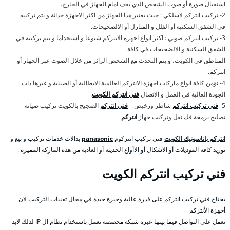
استقبال صورة أو صوت الشخص الذي يقف امام الجهاز في الخارج.
2- تركيب انتركم لاسلكي : حيث يعتبر هذا الجهاز من اكثر الاجهزة حداثة و يتم تركيبه
في الشقق السكنية أو الفلل و المنازل أو الالضجيجات.
3- تركيب انتركم صوتي : اكثر انواع اجهزة الانتركم شيوعا و استخداما و يتم تركيبه في
الشقق السكنية و الالضجيجات في كافة
المناطق في الكويت، و يتم التحدث مع الشخص الزائر من خلال الصوت عبر الجهاز أو
انتركم.
4- نؤمن كافة انواع ماركات اجهزة الانتركم العالمية الايطالية أو الصينية و غيرها ذات
الجودة العالية في العمل و الاتصال
فني انتركم الكويت
.
5-
فني تركيب انتركم
شاطر ورخيص –
فني انتركم
الضجيج بالكويت تركيب صيانة
تصليح برمجة فك نقل وتركيب جهاز
انتركم
.
انتركم باناسونيك الكويت
فني تركيب انتركوم
panasonic
بدالات خدمات تركيب و بيع و
توريد كافة الموديلات أو الاشكال أو الاأواع الحديثة أو العادية من هذه الماركة المميزة .
فني تركيب انتركم الكويت
يحتاج فني تركيب انتركم على قدرة عالية وخبرة جيدة في مجال تقنيات التركيب لان
أجهزة الأنتركم
تعمل على التواصل فيما بينها عبرة شبكة مخصصة تعمل باستخدام نظام ال IP لذلك لابد