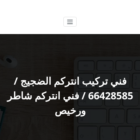
لتجاوز
الكويتية
خدمات وظائف بالكويت
لى
لمحتوى
فني تركيب انتركم الضجيج /
66428585 / فني انتركم شاطر
ورخيص