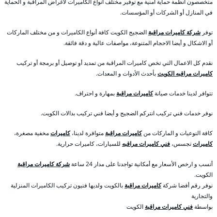
متخصصون أنظمة حماية أمنية مع توفير مختلف أنواع الكاميرات لأغراض المراقبة و الحماية
في المنازل أو الشركات أو المؤسسات.
توفر
شركة كاميرات مراقبة
الضجيج الكويت كافة أنواع الكاميرات و من مختلف الماركات
أو الاشكال و أيضا الاحجام المتنوعة، مواصفات عالية و دقة فائقة.
نقدم كل الاعمال التي تخص كاميرات المراقبة من تمديد أو توصيل أو برمجة أو تركيب
كاميرات مراقبه الكويت
بأحدث الأدوات و المعدات.
تتوافر لدينا خدمات صيانة
كاميرات مراقبة
بمهارة و احتراف.
نوفر خدمات فني تركيب انتركم الضجيج و أيضا فني تركيب بدالات الكويت.
كافة النوعيات و الماركات من
كاميرات مراقبة
متوافرة لدينا،
كاميرات
مخفية مصغرة،
كاميرات
تجسس،
فني كاميرات مراقبه
للسيارات، كاميرات حرارية.
أنسب و ارخص الأسعار مع أمكانية تواجدنا على مدار 24 ساعة
شركة كاميرات مراقبة
الكويت.
نوفر رقم أفضا شركة
كاميرات مراقبة
بالكويت ولديها فنيون تركيب الكاميرات المنزلية
والتجارية
بواسطة
فني كاميرات مراقبة
الكويت