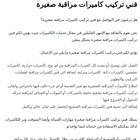
فني تركيب كاميرات مراقبة صغيرة
هل ترغبون في التواصل مع فني تركيب كاميرات مراقبة صغيرة؟
نحن نقوم بالتعاقد مع الامهر العاملين في مجال خدمات الكاميرات حيث نؤمن لكم فني
تركيب كاميرات مراقبة صغيرة بشكل متقن.
يؤدي لكم فني تركيب كاميرات مراقبة صغيرة ما يلي من الاعمال:
العمل على توصيل أو تمديد كل كاميرات المراقبة من اي نوع، كاميرات حرارية، كاميرات
تجسس، كاميرات ذكية، كاميرات منزلية. إضافة الى فني كاميرات مراقبة لعمليات
التركيب والتطوير
اصلاح كاميرات المراقبة الصغيرة مع تغير العدسة أو اي جزء تالف فيها باحتراس واتقان.
تركيب كاميرات مراقبة مخفية خاصة بالشركات أو المولات أو الفنادق لمراقبة حركة
الدخول أو الخروج فيها.
إضافة الى خدمة فني كاميرات مراقبة الضجيج لتحصل على امان عالي وكامل
يمتلك فني تركيب كاميرات مراقبة صغيرة مهارات الصيانة وأيضا السوفت وير للكاميرات
لذلك يمكنكم الاستفادة من خدماته اينما تواجدتم
في الكويت أو الضجيج أو المناطق الاخرى من خلال الاتصال بنا على مدار 24 ساعة.