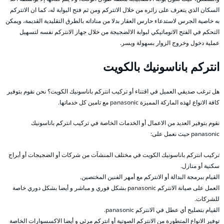
السكان الذي يتعرف على زائره من خلال الانتركم ومن ثم فتح البوابة له، كما ان الانتركم
به خاصية الجرس لاستدعاء حارس العقار بدلا من مناداته بالطرق التقليدية القديمة، ويمكن
التحكم في الفتح الاتوماتيكي لبوابة الالضجيجة من خلال جهاز الانتركم نفسه لتسهيل
عملية دخول وخروج الزوار بسهولة ويسر.
انتركم باناسونيك بالكويت
هل ترغب صديقي العميل في اقتناء أو تركيب انتركم باناسونيك الكويت؟ نحن نقوم بتوفير
كافة الانواع لهذه الماركة المميزة panasonic مع تامين كل خدماتها.
نقوم بتوفير العديد من الاعمال أو الخدمات الخاصة في تركيب انتركم باناسونيك
panasonic حيث نعمل على:
تركيب انتركم باناسونيك الكويت في مختلف المنشآت من شركات أو الضجيجات أو أبراج
سكنية أو منازل.
القيام ببرمجة البدالة أو الانتركم مع أمهر الفنين المختصين.
العمل على صيانة الانتركم panasonic بشكل فوري و مباشر و أيضا بشكل دوري خاصة
للشركات.
القيام بتصليح أي عطل في الانتركم panasonic.
توفير الانواع المتطورة من الانتركم الصوتية أو انتركم مرئي و أيضا الاكسسوارات الخاصة