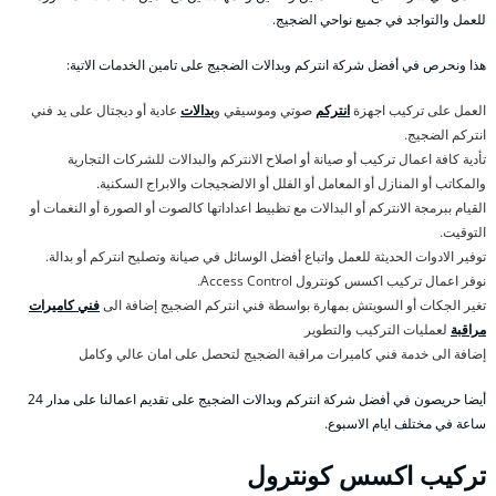
للعمل والتواجد في جميع نواحي الضجيج.
هذا ونحرص في أفضل شركة انتركم وبدالات الضجيج على تامين الخدمات الاتية:
العمل على تركيب اجهزة
انتركم
صوتي وموسيقي و
بدالات
عادية أو ديجتال على يد فني
انتركم الضجيج.
تأدية كافة اعمال تركيب أو صيانة أو اصلاح الانتركم والبدالات للشركات التجارية
والمكاتب أو المنازل أو المعامل أو الفلل أو الالضجيجات والابراج السكنية.
القيام ببرمجة الانتركم أو البدالات مع تظبيط اعداداتها كالصوت أو الصورة أو النغمات أو
التوقيت.
توفير الادوات الحديثة للعمل واتباع أفضل الوسائل في صيانة وتصليح انتركم أو بدالة.
نوفر اعمال تركيب اكسس كونترول Access Control.
تغير الجكات أو السويتش بمهارة بواسطة فني انتركم الضجيج إضافة الى
فني كاميرات
مراقبة
لعمليات التركيب والتطوير
إضافة الى خدمة فني كاميرات مراقبة الضجيج لتحصل على امان عالي وكامل
أيضا حريصون في أفضل شركة انتركم وبدالات الضجيج على تقديم اعمالنا على مدار 24
ساعة في مختلف ايام الاسبوع.
تركيب اكسس كونترول