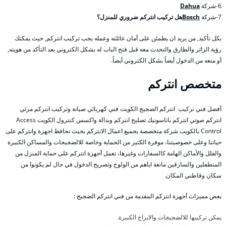
6-شركة
Dahua
7-شركة
Bosch
هل تركيب انتركم ضروري للمنزل؟
بكل تأكيد, من يريد ان يطمئن على أمان عائلته وعمله يجب تركيب انتركم, حيث يمكنك
رؤية الزائر والطارق والتحدث معه قبل فتح الباب له بشكل الكتروني بعد التأكد من هويته,
أو منعه من الدخول أيضاً بشكل الكتروني أيضاً.
متخصص انتركم
أفضل فني تركيب انتركم الضجيج الكويت فني كهربائي صيانة وتركيب انتركم مرئي
انتركم صوتي انتركم باناسونيك تصليح انتركم وبدالة واكسس كنترول الكويت Access
Control بالكويت شركة متخصصة بجميع اعمال الانتركم بحيث تحافظ اجهزة وانتركم على
حياتنا وعلى خصوصيتنا، موفرة الكثير من الحماية وخاصة للالضجيجات والمساكن الكبيرة
والفلل والأماكن الهامة كالسفارات وغيرها، تعمل أجهزة انتركم على حماية المنزل من
المتطفلين والسارقين مانعة اياهم من الولوج وتصريح الدخول في حال لم يكونوا من
سكان وقاطني المكان.
بعض مميزات أجهزة انتركم المقدمة من فني انتركم الضجيج :
يمكن تركيبها للالضجيجات والابراج الكبيرة.