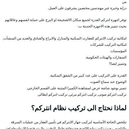
من
دراية وخبرة عبر مهندسين مختصين يشرفون على العمل.
توفر اجهزة انتركم القدرة لجميع سكان الالضجيجة او البرج على حماية انفسهم وعائلاتهم
بحيث تتميز هذه الاجهزة الحديثة ب:
امكانية تركيب الانتركم للعقارت السكنية والمنازل والابراج والفنادق والعديد من المنشآت.
امكانية التركيب للشركات
المؤسسات
السفارات والهيئات الحكومية.
وتتميز ايضا؟
القدرة على التركيب على عدد كبير من الشقق السكنية.
الوضوح عند سماع الصوت.
تتميز بوجود شاشة عرض لمشاهدة الكميرا المثبتة على القسم الخارجي.
تركيب انتركم صوتى, تركيب انتركم مرئي, تركيب انتركم ايطالى
لماذا نحتاج الى تركيب نظام انتركم؟
تتلخص الحاجة الأساسية لتركيب جهاز الانتركم في تأمين العقار من عمليات السرقة
والتلصص، حيث تكون بوابة الالضجيجة مغلقة طوال الوقت، ولا يتم فتحها إلا بواسطة احد