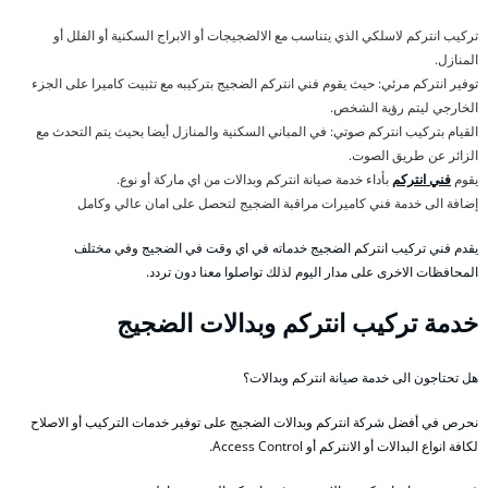
تركيب انتركم لاسلكي الذي يتناسب مع الالضجيجات أو الابراج السكنية أو الفلل أو
المنازل.
توفير انتركم مرئي: حيث يقوم فني انتركم الضجيج بتركيبه مع تثبيت كاميرا على الجزء
الخارجي ليتم رؤية الشخص.
القيام بتركيب انتركم صوتي: في المباني السكنية والمنازل أيضا بحيث يتم التحدث مع
الزائر عن طريق الصوت.
يقوم
فني انتركم
بأداء خدمة صيانة انتركم وبدالات من اي ماركة أو نوع.
إضافة الى خدمة فني كاميرات مراقبة الضجيج لتحصل على امان عالي وكامل
يقدم فني تركيب انتركم الضجيج خدماته في اي وقت في الضجيج وفي مختلف
المحافظات الاخرى على مدار اليوم لذلك تواصلوا معنا دون تردد.
خدمة تركيب انتركم وبدالات الضجيج
هل تحتاجون الى خدمة صيانة انتركم وبدالات؟
نحرص في أفضل شركة انتركم وبدالات الضجيج على توفير خدمات التركيب أو الاصلاح
لكافة انواع البدالات أو الانتركم أو Access Control.