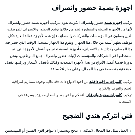
اجهزة بصمة حضور وانصراف
تركيب
اجهزة بصمة
حضور وانصراف الكويت نقوم بتركيب أجهزة بصمة حضور وانصراف
لأنها من الأجهزة الحديثة والمتطورة ليتم من خلالها توثيق الحضور والانصراف للموظفين
الذين يعملون في المؤسسات والشركات والمصانع، فإن هذه الأجهزة فعالة للغاية فكل
موظف يظهر أسمه من خلال هذا الجهاز، ويقوم هذا الجهاز بتسجيل الوقت الذي حضر فيه
هذا الموظف وكذلك عند الانصراف، فأجهزة البصمة تعتبر من أفضل الأجهزة التي يتم
استخدامها في الشركات والمؤسسات لإثبات حضور وانصراف جميع الموظفين، ونحن
بدورنا قدمنا أفضل الأنواع من هذا الأجهزة المتعددة وكذلك بأفضل الأسعار وتركيبها بفضل
نخبة فنية متخصصة في هذا المجال، وعلى مدار 24 ساعة.
تركيب
كاميرات مراقبة داخلية
من اجود الانواع ذات دقة عالية وجودة ممتازة, لمراقبة
الخدم والغرف والكراج
تركيب
كاميرات مخفية واي فاي
للتحكم بها عن بعد وباسعار مميزة, وسرعة في
الاستجابة
فني انتركم هندي الضجيج
ان العمل بمثل هذا المجال لايمكنه ان ينجح ويستمر الا بتوافر اقوى الفنيين أو المهندسين