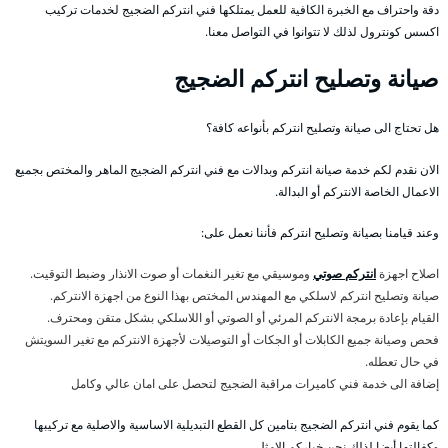
دقة واحتراف مع الخبرة الكافية للعمل يمتلكها فني انتركم الضجيج لخدمات تركيب
اكسس كونترول لذلك لا تتوانوا في التواصل معنا.
صيانة وتصليح انتركم الضجيج
هل تحتاج الى صيانة وتصليح انتركم بأنواعه كافة؟
الان نقدم لكم خدمة صيانة انتركم وبدالات مع فني انتركم الضجيج الماهر والمختص بجميع
الاعمال الخاصة الانتركم أو البدالة.
وعند قيامنا بصيانة وتصليح انتركم فأننا نعمل على:
اصلاح اجهزة
انتركم صوتي
وموسيقي مع تغير النغمات أو صوت الانذار وضبط التوقيت.
صيانة وتصليح انتركم لاسلكي مع المهندس المختص بهذا النوع من اجهزة الانتركم.
القيام بإعادة برمجة الانتركم المرئي أو الصوتي أو اللاسلكي بشكل متقن ومحترف.
فحص وصيانة جميع الكابلات أو الجكات أو التوصيلات لأجهزة الانتركم مع تغير السويتش
في حال تعطله.
إضافة الى خدمة فني كاميرات مراقبة الضجيج لتحصل على امان عالي وكامل
كما يقوم فني انتركم الضجيج بتامين كل القطع التبديلية الاساسية والاصلية مع تركيبها
وكفالتها أيضا لذلك نحن خياركم الامثل.