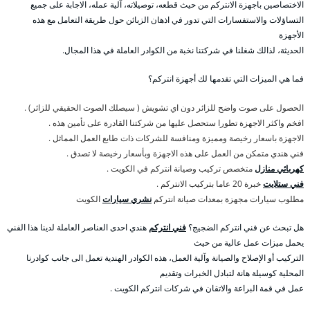
الاختصاصين باجهزة الانتركم من حيث قطعه، توصيلاته، آلية عمله، الاجابة على جميع
التساؤلات والاستفسارات التي تدور في اذهان الزبائن حول طريقة التعامل مع هذه
الأجهزة
الحديثة، لذالك شغلنا في شركتنا نخبة من الكوادر العاملة في هذا المجال.
فما هي الميزات التي تقدمها لك أجهزة انتركم؟
الحصول على صوت واضح للزائر دون اي تشويش ( سيصلك الصوت الحقيقي للزائر) .
افخم واكثر الاجهزة تطورا ستحصل عليها من شركتنا القادرة على تأمين هذه .
الاجهزة باسعار رخيصة ومميزة ومنافسة للشركات ذات طابع العمل المماثل .
فني هندي متمكن من العمل على هذه الاجهزة وبأسعار رخيصة لا تصدق .
كهربائي منازل
متخصص تركيب وصيانة انتركم في الكويت .
فني ستلايت
خبرة 20 عاما بتركيب الانتركم .
مطلوب سيارات مجهزة بمعدات صيانة انتركم
نشري سيارات
الكويت
هل تبحث عن فني انتركم الضجيج؟
فني انتركم
هندي احدى العناصر العاملة لدينا هذا الفني
يحمل ميزات عمل عالية من حيث
التركيب أو الإصلاح والصيانة وآلية العمل، هذه الكوادر الهندية تعمل الى جانب كوادرنا
المحلية كوسيلة هانة لتبادل الخبرات وتقديم
عمل في قمة البراعة والاتقان في شركات انتركم الكويت .