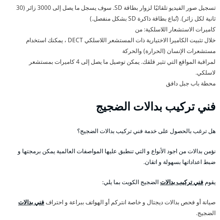
تسجيل صور الفيديو تلقائيًا لزوار بطاقة SD. سوف يسجل ما يصل إلى 3000 زائر (30
ثانية لكل زائر). (تُباع بطاقة ذاكرة SD بشكل منفصل.)
كاميرات الاستشعار اللاسلكية: من
خلال تثبيت الكاميرا الاختيارية ذات المستشعر اللاسلكي DECT ، يمكنك استخدام
مستشعرات الإنسان (الحرارة) والحركة
لمراقبة المواقع التي تثير قلقك. يمكن توصيل ما يصل إلى 4 كاميرات بمستشعر
لاسلكي.
محطة باب جبل دافق
فني تركيب بدالات الضجيج
هل ترغب بالحصول على خدمة فني تركيب بدالات الضجيج؟
نؤمن بدالات من اجود الأنواع و التي تنطبق عليها المواصفات العالمية يمكن برمجتها و
ضبط اعداداتها بسهولة و اتقان.
يقوم
فني تركيب بدالات
الضجيج الكويت بما يلي:
صيانة أو فحص بدالات ديجتال و خاصة انتركم أو الهواتف ببراعة و احتراف
فني بدالات
الضجيج.