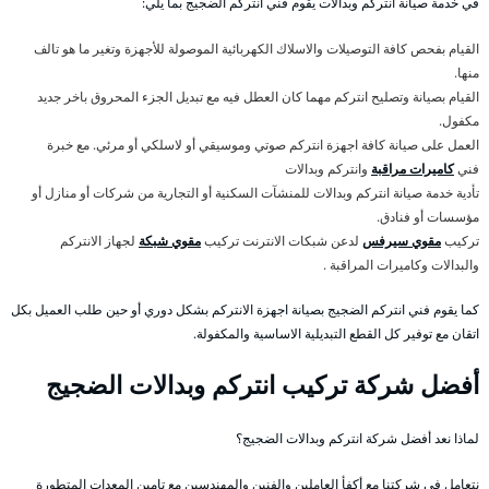
في خدمة صيانة انتركم وبدالات يقوم فني انتركم الضجيج بما يلي:
القيام بفحص كافة التوصيلات والاسلاك الكهربائية الموصولة للأجهزة وتغير ما هو تالف
منها.
القيام بصيانة وتصليح انتركم مهما كان العطل فيه مع تبديل الجزء المحروق باخر جديد
مكفول.
العمل على صيانة كافة اجهزة انتركم صوتي وموسيقي أو لاسلكي أو مرئي. مع خبرة
فني
كاميرات مراقبة
وانتركم وبدالات
تأدية خدمة صيانة انتركم وبدالات للمنشآت السكنية أو التجارية من شركات أو منازل أو
مؤسسات أو فنادق.
تركيب
مقوي سيرفس
لدعن شبكات الانترنت تركيب
مقوي شبكة
لجهاز الانتركم
والبدالات وكاميرات المراقبة .
كما يقوم فني انتركم الضجيج بصيانة اجهزة الانتركم بشكل دوري أو حين طلب العميل بكل
اتقان مع توفير كل القطع التبديلية الاساسية والمكفولة.
أفضل شركة تركيب انتركم وبدالات الضجيج
لماذا نعد أفضل شركة انتركم وبدالات الضجيج؟
نتعامل في شركتنا مع أكفأ العاملين والفنين والمهندسين مع تامين المعدات المتطورة