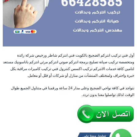
أول فني تركيب انتركم الضجيج بالكويت فني انتركم شاطر ورخيص شركة رائدة
ومتخصصة تركيب صيانة تصليح برمجة انتركم صوتي انتركم مرئي انتركم باناسونيك مستعد
لتامين كافة خدمات الانتركم تركيب اكسس كنترول فني تركيب كاميرات مراقبة بكل
خبرة واحتراف ولمختلف المنشآت من منازل أو شركات أو فلل أو معامل.
نتواجد في كافة نواحي الضجيج وعلى مدار 24 ساعة ورقمنا في متناول الجميع طوال
الوقت لذلك تواصلوا معنا بدون تردد.